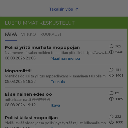
Takaisin ylös
LUETUIMMAT KESKUSTELUT
PÄIVÄ
VIIKKO
KUUKAUSI
705
Poliisi yritti murhata mopopojan
2440
Nyt menee kissalan poikien touhu liian pitkälle! https://www.is.fi/kotimaa/art-2000012193221.html Karu video mopomiiti
08.08.2026 21:05
Maailman menoa
454
Mopomiitti!
1401
Menikös öoliisilta yli tuo mppedinkans kisaaminen tais olla melkoinen riski vahigoittaa tarpeettomasti jopa kuolla tuoss
08.08.2026 18:32
Tuusula
82
Ei se nainen edes oo
1189
mitenkään nätti 🤣🤣🤣🤣🤣
08.08.2026 19:19
Ikävä
252
Poliisi kiilasi mopoilijan
1088
Ylellä leviää video jossa poliisi pysäyttää rajusti kiilamalla mopo pojan. Toivottavasti poliisi ottaa tuosta mallia myö