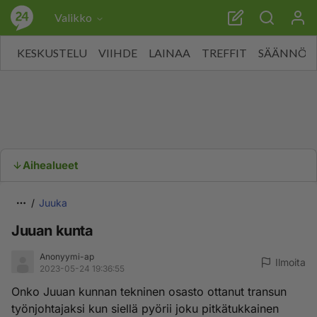
Valikko
KESKUSTELU
VIIHDE
LAINAA
TREFFIT
SÄÄNNÖT
Aihealueet
Juuka
Juuan kunta
Anonyymi-ap
Ilmoita
2023-05-24 19:36:55
Onko Juuan kunnan tekninen osasto ottanut transun
työnjohtajaksi kun siellä pyörii joku pitkätukkainen