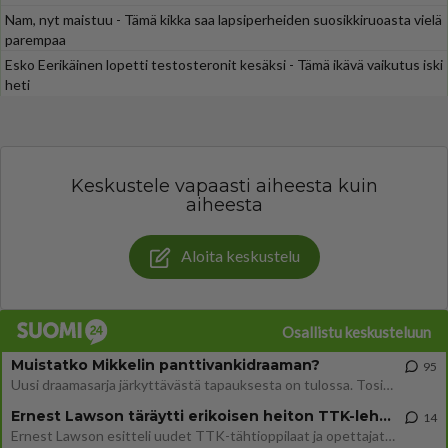
Nam, nyt maistuu - Tämä kikka saa lapsiperheiden suosikkiruoasta vielä
parempaa
Esko Eerikäinen lopetti testosteronit kesäksi - Tämä ikävä vaikutus iski
heti
Keskustele vapaasti aiheesta kuin
aiheesta
Aloita keskustelu
Osallistu keskusteluun
Muistatko Mikkelin panttivankidraaman?
95
Uusi draamasarja järkyttävästä tapauksesta on tulossa. Tositapahtumiin perustuva sarja ammentaa vuoden 1986 Mikkelin pan
Ernest Lawson täräytti erikoisen heiton TTK-lehdistötilaisuudessa: " Onko tässä tarkoituksena...?"
14
Ernest Lawson esitteli uudet TTK-tähtioppilaat ja opettajat torstaina 6.8. lehdistölle. Tulevalla kaudella on yksi hausk