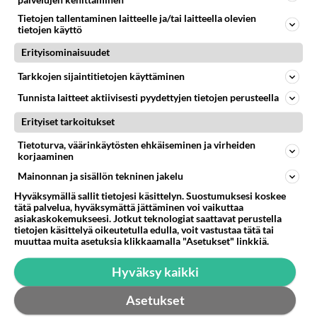
Anonyymi
kirjoitti:
Tietojen tallentaminen laitteelle ja/tai laitteella olevien
Isäsi poika olet 😂
tietojen käyttö
Erityisominaisuudet
Niin tosiaan enhän ole työssäkäyvä mutta
arvostelen silti😂
Tarkkojen sijaintitietojen käyttäminen
Tunnista laitteet aktiivisesti pyydettyjen tietojen perusteella
Äänestä
Kommentoi
Erityiset tarkoitukset
Anonyymi
Tietoturva, väärinkäytösten ehkäiseminen ja virheiden
2023-06-08 16:47:39
korjaaminen
Mainonnan ja sisällön tekninen jakelu
Ruohonleikkuria työnnetään mäkeä ylös-alas, ei
Hyväksymällä sallit tietojesi käsittelyn. Suostumuksesi koskee
älytä poikkirinteeseen leikata ja työn
tätä palvelua, hyväksymättä jättäminen voi vaikuttaa
asiakaskokemukseesi. Jotkut teknologiat saattavat perustella
etenemissuunta rinnettä alas. Hommat vaatisi
tietojen käsittelyä oikeutetulla edulla, voit vastustaa tätä tai
jonkunmoisen työnopastajan. Puunkaatokurssin
muuttaa muita asetuksia klikkaamalla "Asetukset" linkkiä.
käynyt mies olisi olisi myös palkkansa ansainnut.
Hyväksy kaikki
Äänestä
Kommentoi
Asetukset