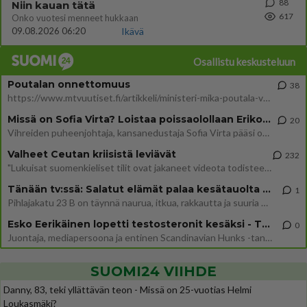
88
Niin kauan tätä
617
Onko vuotesi menneet hukkaan
09.08.2026 06:20
Ikävä
Osallistu keskusteluun
Poutalan onnettomuus
38
https://www.mtvuutiset.fi/artikkeli/ministeri-mika-poutala-vakavassa-onnettomuudessa/9375980 Kumma kun jutussa ei manit
Missä on Sofia Virta? Loistaa poissaolollaan Erikoisjoukot uudelta kaudelta
20
Vihreiden puheenjohtaja, kansanedustaja Sofia Virta pääsi otsikoihin, kun tieto hänen osallistumisestaan Erikoisjoukot-k
Valheet Ceutan kriisistä leviävät
232
"Lukuisat suomenkieliset tilit ovat jakaneet videota todisteena siitä, että siirtolaisjoukot aiheuttavat edelleen Ceutas
Tänään tv:ssä: Salatut elämät palaa kesätauolta - Tässä hieman juonipaljastuksia
1
Pihlajakatu 23 B on täynnä naurua, itkua, rakkautta ja suuria salaisuuksia. Suomalaisten yksi pitkäikäisimmistä draamas
Esko Eerikäinen lopetti testosteronit kesäksi - Tämä ikävä vaikutus iski heti
0
Juontaja, mediapersoona ja entinen Scandinavian Hunks -tanssija Esko Eerikäinen on tunnettu avoimuudestaan. Nyt Eerikäi
SUOMI24 VIIHDE
Danny, 83, teki yllättävän teon - Missä on 25-vuotias Helmi
Loukasmäki?