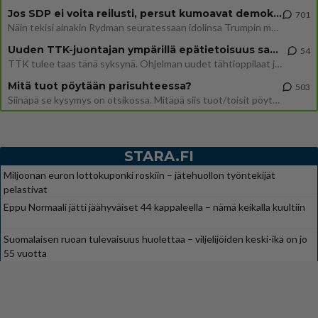
Jos SDP ei voita reilusti, persut kumoavat demokratian Suomesta
701
Näin tekisi ainakin Rydman seuratessaan idolinsa Trumpin mallia https://www.is.fi/politiikka/art-2000012187244.html
Uuden TTK-juontajan ympärillä epätietoisuus sakenee - Nyt MTV hämmentää soppaa
54
TTK tulee taas tänä syksynä. Ohjelman uudet tähtioppilaat julkistetaan torstaina 6. elokuuta klo 14 alkavassa lehdistö
Mitä tuot pöytään parisuhteessa?
503
Siinäpä se kysymys on otsikossa. Mitäpä siis tuot/toisit pöytään parisuhteessa? Oletko mies vai nainen? Koetko sen mitä
STARA.FI
Miljoonan euron lottokuponki roskiin – jätehuollon työntekijät
pelastivat
Eppu Normaali jätti jäähyväiset 44 kappaleella – nämä keikalla kuultiin
Suomalaisen ruoan tulevaisuus huolettaa – viljelijöiden keski-ikä on jo
55 vuotta