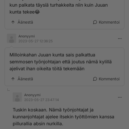
kun palkata täysiä turhakkeita niin kuin Juuan
kunta tekee😂
Äänestä
Kommentoi
Anonyymi
2023-05-27 12:36:25
Milloinkahan Juuan kunta sais palkattua
semmosen työnjohtajan että joutus nämä kylillä
ajelivat ihan oikeita töitä tekemään
Äänestä
Kommentoi
Anonyymi
2023-05-27 23:47:14
Tuskin koskaan. Nämä työnjohtajat ja
kunnanjohtajat ajelee itsekin työttömien kanssa
pillurallia absin nurkilla.