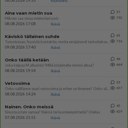
08.08.2026 19:55
Kiuruvesi
57
Aina vaan mietin sua
792
Miksen saa sinua mielestäni pois
08.08.2026 17:08
Ikävä
65
Käviskö tällainen suhde
716
Tutustutaan, fyysistä kontaktia, mutta ensijaisesti tarkoituksena ei ole aloittaa mitään virallista tai rikkoa mitään? E
09.08.2026 17:40
Ikävä
46
Onko täällä ketään
664
Joka kaipaa M alkuista? Millä kirjaimella nimesi alkaa?
08.08.2026 19:54
Ikävä
33
Vetovoima
657
Onko välillänne suuri vetovoima ja miten se ilmenee? Onko siitä haittaa?
08.08.2026 14:24
Ikävä
45
Nainen. Onko meissä
629
Sinusta jotain samaa? Näköä tai luonteenpiirteitä? Utelias
07.08.2026 21:51
Ikävä