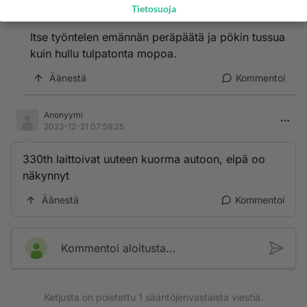
Anonyymi
Tietosuoja
2023-12-21 08:21:44
Itse työntelen emännän peräpäätä ja pökin tussua
kuin hullu tulpatonta mopoa.
Äänestä
Kommentoi
Anonyymi
2023-12-21 07:59:25
330th laittoivat uuteen kuorma autoon, eipä oo
näkynnyt
Äänestä
Kommentoi
Kommentoi aloitusta...
Ketjusta on poistettu
1
sääntöjenvastaista viestiä.