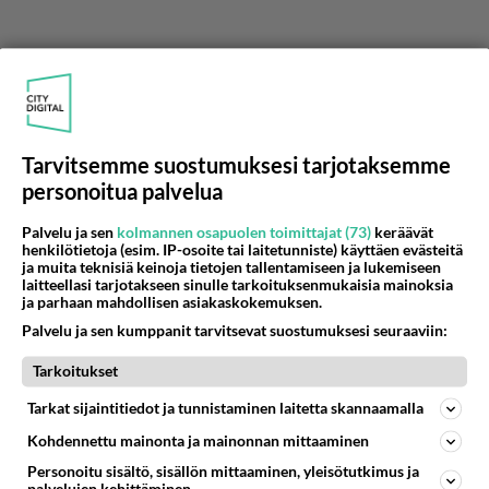
Tarvitsemme suostumuksesi tarjotaksemme
Anonyymi
personoitua palvelua
2023-06-07 13:24:14
Palvelu ja sen
kolmannen osapuolen toimittajat (73)
keräävät
Anonyymi
kirjoitti:
henkilötietoja (esim. IP-osoite tai laitetunniste) käyttäen evästeitä
Niin tosiaan työssäkäyviä mutta työnteko on ihan eri
ja muita teknisiä keinoja tietojen tallentamiseen ja lukemiseen
asia😂
laitteellasi tarjotakseen sinulle tarkoituksenmukaisia mainoksia
ja parhaan mahdollisen asiakaskokemuksen.
Palvelu ja sen kumppanit tarvitsevat suostumuksesi seuraaviin:
Isäsi poika olet 😂
Tarkoitukset
Äänestä
Kommentoi
Tarkat sijaintitiedot ja tunnistaminen laitetta skannaamalla
Anonyymi
Kohdennettu mainonta ja mainonnan mittaaminen
2023-06-08 13:31:38
Personoitu sisältö, sisällön mittaaminen, yleisötutkimus ja
palvelujen kehittäminen