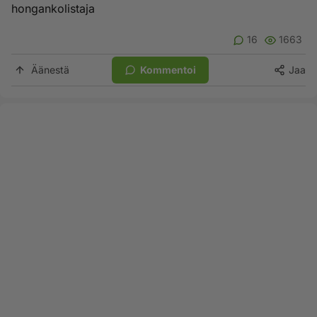
hongankolistaja
16
1663
Äänestä
Kommentoi
Jaa