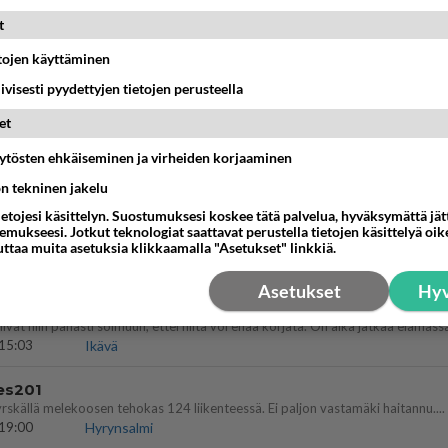
13:15
Ikävä
t
etojen käyttäminen
 sinusta yhtään
iivisesti pyydettyjen tietojen perusteella
17:14
Ikävä
et
nen edes oo
äytösten ehkäiseminen ja virheiden korjaaminen
tti 🤣🤣🤣🤣🤣
19:19
Ikävä
ön tekninen jakelu
ietojesi käsittelyn. Suostumuksesi koskee tätä palvelua, hyväksymättä jä
mukseesi. Jotkut teknologiat saattavat perustella tietojen käsittelyä oike
uttaa muita asetuksia klikkaamalla "Asetukset" linkkiä.
07:20
Kotimaiset julkkisjuorut
Asetukset
Hyv
vuttanut
15:03
Ikävä
es201
yrskällä melekoosen tehokas 124 liikenteessä. Ei paljon vastamäki haitannu....
19:00
Hyrynsalmi