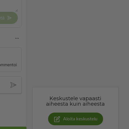
tä
ommentoi
Keskustele vapaasti
aiheesta kuin aiheesta
Aloita keskustelu