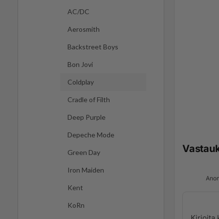
AC/DC
Aerosmith
Backstreet Boys
Bon Jovi
Coldplay
Cradle of Filth
Deep Purple
Depeche Mode
Vastau
Green Day
Iron Maiden
Anon
Kent
KoRn