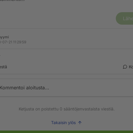
Lähe
nyymi
-07-21 11:29:59
r
estä
K
Kommentoi aloitusta...
Ketjusta on poistettu
0
sääntöjenvastaista viestiä.
Takaisin ylös