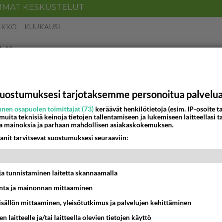
MMAT KESKUSTELUT
IKKO
KUUKAUSI
köinen
 ?
16:24
Ikävä
o Mikkelin panttivankidraaman?
uostumuksesi tarjotaksemme personoitua palvelu
nen osapuolen toimittajat (73)
keräävät henkilötietoja (esim. IP-osoite ta
07:39
Maailman menoa
 muita teknisiä keinoja tietojen tallentamiseen ja lukemiseen laitteellasi t
a mainoksia ja parhaan mahdollisen asiakaskokemuksen.
anit tarvitsevat suostumuksesi seuraaviin:
12:07
Jämsä
ritti murhata mopopojan
t ja tunnistaminen laitetta skannaamalla
ta ja mainonnan mittaaminen
21:05
Maailman menoa
sisällön mittaaminen, yleisötutkimus ja palvelujen kehittäminen
aisit kysyä tänään
n laitteelle ja/tai laitteella olevien tietojen käyttö
 Anna jokin tunniste itsestäni tai hänestä.