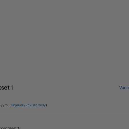
kset
1
Vanh
yymi (
Kirjaudu
/
Rekisteröidy
)