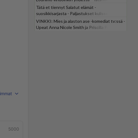
odotti
Tätä et tiennyt Salatut elämät -
suosikkisarjasta - Paljastukset kulisseista
yllättävät
VINKKI: Mies ja alaston ase -komediat tv:ssä -
Upeat Anna Nicole Smith ja Priscilla Presley
mukana
immat
5000