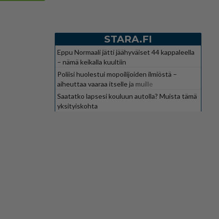
STARA.FI
Eppu Normaali jätti jäähyväiset 44 kappaleella
– nämä keikalla kuultiin
Poliisi huolestui mopoilijoiden ilmiöstä –
aiheuttaa vaaraa itselle ja muille
Saatatko lapsesi kouluun autolla? Muista tämä
yksityiskohta