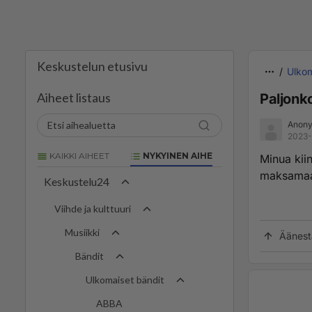
Keskustelun etusivu
Ulkom
Aiheet listaus
Paljonk
Anony
2023-
KAIKKI AIHEET
NYKYINEN AIHE
Minua kii
maksamaan
Keskustelu24
Viihde ja kulttuuri
Musiikki
Äänest
Bändit
Ulkomaiset bändit
ABBA