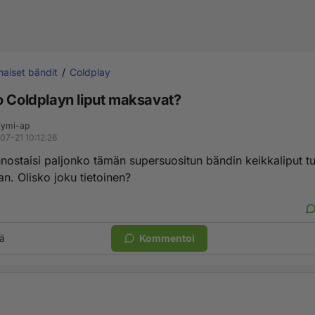
aiset bändit
Coldplay
o Coldplayn liput maksavat?
ymi-ap
07-21 10:12:26
nnostaisi paljonko tämän supersuositun bändin keikkaliput tu
. Olisko joku tietoinen?
ä
Kommentoi