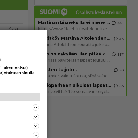
Osallistu keskusteluun
Martinan bisneksillä ei mene hyvin
333
https://www.iltalehti.fi/viihdeuutiset/a/c46da6ab-340f-4790-aaa7-0865eed2336 Yrityksen konkurssihakemus on tullut kärä
68
1130
Tiesitkö? Martina Aitolehden isäpuoli on tämä suosittu laulaja
36
Martina Aitolehti on seurattu julkisuuden henkilö. Lähipiiriin mahtuu muitakin tunnettuja henkilöitä. Tiesitkö, että Ma
2 km on nykyään liian pitkä koulumatka
117
76
a
Hesarissa päivitellään lapset joutuu nyt kulkemaan 2 km kouluun jösses. Ruostefillarilla tuo matka menee vaikka miten äk
879
Uusi draamasarja järkyttävästä tapauksesta on tulossa. Tositapahtumiin perustuva sarja ammentaa vuoden 1986 Mikkelin pan
i laitetunniste)
Miesten tuijotus
50
arjotakseen sinulle
Mutta mies vain tuijottaa, siinä vaiheessa käännän itse pään pois. Mikä juttu? Yleensä jos joku tuijottaa tai katsoo, hä
76
Iäkäs Jämsäläinen mies kuoli poliisiautoon matkalla Jyväskylän putkaan
Uusioperheen aikuiset lapset tyhjentää jääkaapin käydessään
66
855
Iäkäs vanhus humalassa niin huonossa kunnossa, ettei pystynyt huolehtimaan itsestään niin ainoa apu sillä hetkellä oli
Miten selvittäisitte seuraavan ongelman, meillä on uusioperhe, minulla teini-ikäiset lapset ja puolisolla aikuiset, jotk
372
775
Nyt menee kissalan poikien touhu liian pitkälle! https://www.is.fi/kotimaa/art-2000012193221.html Karu video mopomiiti
62
770