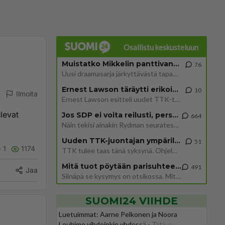
Osallistu keskusteluun
Muistatko Mikkelin panttivankidraaman?
76
Uusi draamasarja järkyttävästä tapauksesta on tulossa. Tositapahtumiin perustuva sarja ammentaa vuoden 1986 Mikkelin pan
Ernest Lawson täräytti erikoisen heiton TTK-lehdistötilaisuudessa: " Onko tässä tarkoituksena...?"
10
Ilmoita
Ernest Lawson esitteli uudet TTK-tähtioppilaat ja opettajat torstaina 6.8. lehdistölle. Tulevalla kaudella on yksi hausk
levat
Jos SDP ei voita reilusti, persut kumoavat demokratian Suomesta
664
Näin tekisi ainakin Rydman seuratessaan idolinsa Trumpin mallia https://www.is.fi/politiikka/art-2000012187244.html
Uuden TTK-juontajan ympärillä epätietoisuus sakenee - Nyt MTV hämmentää soppaa
51
1
1174
TTK tulee taas tänä syksynä. Ohjelman uudet tähtioppilaat julkistetaan torstaina 6. elokuuta klo 14 alkavassa lehdistö
Mitä tuot pöytään parisuhteessa?
491
Jaa
Siinäpä se kysymys on otsikossa. Mitäpä siis tuot/toisit pöytään parisuhteessa? Oletko mies vai nainen? Koetko sen mitä
SUOMI24 VIIHDE
Luetuimmat: Aarne Pelkonen ja Noora
Louhimo vihdoinkin yhdessä - Tätä moni jo