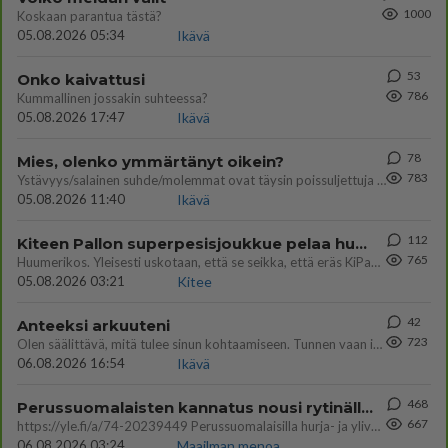
1000
Koskaan parantua tästä?
05.08.2026 05:34
Ikävä
53
Onko kaivattusi
786
Kummallinen jossakin suhteessa?
05.08.2026 17:47
Ikävä
78
Mies, olenko ymmärtänyt oikein?
783
Ystävyys/salainen suhde/molemmat ovat täysin poissuljettuja asioita? Nainen
05.08.2026 11:40
Ikävä
112
Kiteen Pallon superpesisjoukkue pelaa huumeiden vaikutuksen alaisena
765
Huumerikos. Yleisesti uskotaan, että se seikka, että eräs KiPan pelaaja kärähtää huumeista, on vain jäävuoren huippu. M
05.08.2026 03:21
Kitee
42
Anteeksi arkuuteni
723
Olen säälittävä, mitä tulee sinun kohtaamiseen. Tunnen vaan itseni todella epävarmaksi sun kanssa. Jos minun olisi pitän
06.08.2026 16:54
Ikävä
468
Perussuomalaisten kannatus nousi rytinällä Ylen tänään julkaisemassa tuoreimmassa gallup-kyselyssä.
667
https://yle.fi/a/74-20239449 Perussuomalaisilla hurja- ja ylivoimaisesti suurin nousu tässä uudessa Ylen gallupissa. Kyl
06.08.2026 03:24
Maailman menoa