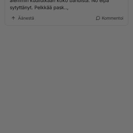
aiemmin kuullutkaan koko bändistä. No eipä
sytyttänyt. Pelkkää pask..,
Äänestä
Kommentoi