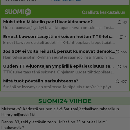
Osallistu keskusteluun
Muistatko Mikkelin panttivankidraaman?
43
Uusi draamasarja järkyttävästä tapauksesta on tulossa. Tositapahtumiin perustuva sarja ammentaa vuoden 1986 Mikkelin pan
Ernest Lawson täräytti erikoisen heiton TTK-lehdistötilaisuudessa: " Onko tässä tarkoituksena...?"
1
Ernest Lawson esitteli uudet TTK-tähtioppilaat ja opettajat torstaina 6.8. lehdistölle. Tulevalla kaudella on yksi hausk
Jos SDP ei voita reilusti, persut kumoavat demokratian Suomesta
566
Näin tekisi ainakin Rydman seuratessaan idolinsa Trumpin mallia https://www.is.fi/politiikka/art-2000012187244.html
Uuden TTK-juontajan ympärillä epätietoisuus sakenee - Nyt MTV hämmentää soppaa
34
TTK tulee taas tänä syksynä. Ohjelman uudet tähtioppilaat julkistetaan torstaina 6. elokuuta klo 14 alkavassa lehdistö
Mitä tuot pöytään parisuhteessa?
457
Siinäpä se kysymys on otsikossa. Mitäpä siis tuot/toisit pöytään parisuhteessa? Oletko mies vai nainen? Koetko sen mitä
SUOMI24 VIIHDE
Muistatko? Kädestä suuhun elävä Satu sai jättimäisen rahasalkun
Henry-miljonääriltä
Danny, 83, teki yllättävän teon - Missä on 25-vuotias Helmi
Loukasmäki?