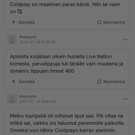
Coldplay on maailman paras bändi. Niin se vaan
on 🥰
Äänestä
Kommentoi
Anonyymi
2023-07-26 17:29:59
Apinoita koijataan oikein huolella Live Nation
toimesta, peruslippuja tuli tänään vain muutama ja
dynamic lippujen hinnat 400
Äänestä
Kommentoi
Anonyymi
2023-07-26 18:44:04
Melko tuuripeliä oli millaiset liput saa. Piti ottaa ne
mitkä sai, vaikka ois halunnut paremmille paikoille.
Onneksi oon nähny Coldplayn kerran aiemmin.