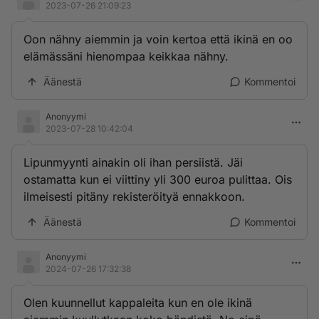
2023-07-26 21:09:23
Oon nähny aiemmin ja voin kertoa että ikinä en oo
elämässäni hienompaa keikkaa nähny.
Äänestä
Kommentoi
Anonyymi
2023-07-28 10:42:04
Lipunmyynti ainakin oli ihan persiistä. Jäi
ostamatta kun ei viittiny yli 300 euroa pulittaa. Ois
ilmeisesti pitäny rekisteröityä ennakkoon.
Äänestä
Kommentoi
Anonyymi
2024-07-26 17:32:38
Olen kuunnellut kappaleita kun en ole ikinä