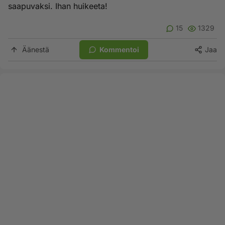
saapuvaksi. Ihan huikeeta!
15
1329
Äänestä
Kommentoi
Jaa