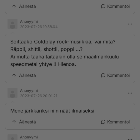
Äänestä
Kommentoi
Anonyymi
2023-07-26 19:58:04
Soittaako Coldplay rock-musiikkia, vai mitä?
Räppii, shittii, shottii, poppii...?
Ai mutta täähä taitaakin olla se maailmankuulu
speedmetal yhtye !! Hienoa.
Äänestä
Kommentoi
Anonyymi
2023-07-26 20:01:21
Mene järkkäriksi niin näät ilmaiseksi
Äänestä
Kommentoi
Anonyymi