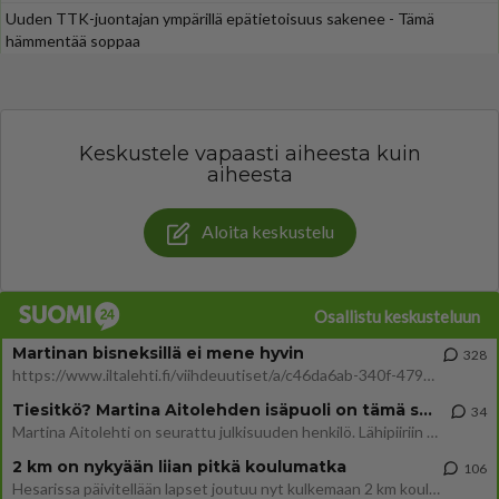
Uuden TTK-juontajan ympärillä epätietoisuus sakenee - Tämä
hämmentää soppaa
Keskustele vapaasti aiheesta kuin
aiheesta
Aloita keskustelu
Osallistu keskusteluun
Martinan bisneksillä ei mene hyvin
328
https://www.iltalehti.fi/viihdeuutiset/a/c46da6ab-340f-4790-aaa7-0865eed2336 Yrityksen konkurssihakemus on tullut kärä
Tiesitkö? Martina Aitolehden isäpuoli on tämä suosittu laulaja
34
Martina Aitolehti on seurattu julkisuuden henkilö. Lähipiiriin mahtuu muitakin tunnettuja henkilöitä. Tiesitkö, että Ma
2 km on nykyään liian pitkä koulumatka
106
Hesarissa päivitellään lapset joutuu nyt kulkemaan 2 km kouluun jösses. Ruostefillarilla tuo matka menee vaikka miten äk