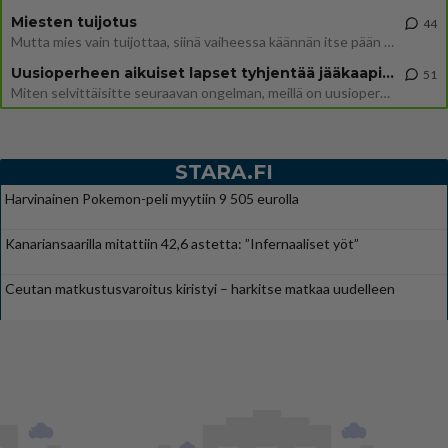
Miesten tuijotus
44
Mutta mies vain tuijottaa, siinä vaiheessa käännän itse pään pois. Mikä juttu? Yleensä jos joku tuijottaa tai katsoo, hä
Uusioperheen aikuiset lapset tyhjentää jääkaapin käydessään
51
Miten selvittäisitte seuraavan ongelman, meillä on uusioperhe, minulla teini-ikäiset lapset ja puolisolla aikuiset, jotk
STARA.FI
Harvinainen Pokemon-peli myytiin 9 505 eurolla
Kanariansaarilla mitattiin 42,6 astetta: ”Infernaaliset yöt”
Ceutan matkustusvaroitus kiristyi – harkitse matkaa uudelleen