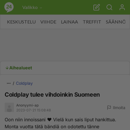
Valikko
KESKUSTELU
VIIHDE
LAINAA
TREFFIT
SÄÄNNÖT
Aihealueet
Coldplay
Coldplay tulee vihdoinkin Suomeen
Anonyymi-ap
Ilmoita
2023-07-21 15:08:48
Oon niin innoissani ❤️ Vielä kun sais liput hankittua.
Monta vuotta tätä bändiä on odotettu tänne