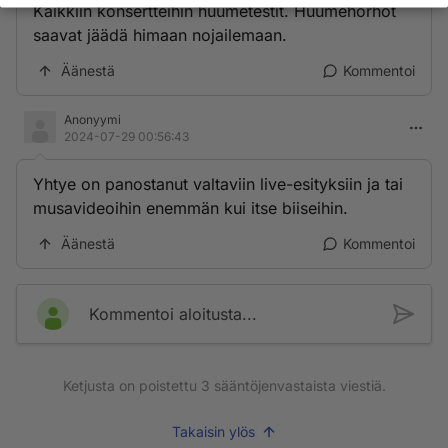
Kaikkiin konsertteihin huumetestit. Huumehörhöt
saavat jäädä himaan nojailemaan.
Äänestä
Kommentoi
Anonyymi
2024-07-29 00:56:43
Yhtye on panostanut valtaviin live-esityksiin ja tai
musavideoihin enemmän kui itse biiseihin.
Äänestä
Kommentoi
Kommentoi aloitusta...
Ketjusta on poistettu
3
sääntöjenvastaista viestiä.
Takaisin ylös