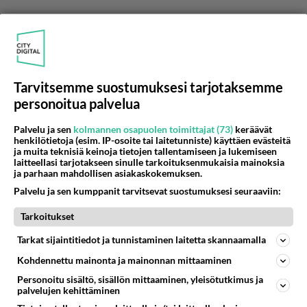
Tarvitsemme suostumuksesi tarjotaksemme
personoitua palvelua
Palvelu ja sen
kolmannen osapuolen toimittajat (73)
keräävät
henkilötietoja (esim. IP-osoite tai laitetunniste) käyttäen evästeitä
ja muita teknisiä keinoja tietojen tallentamiseen ja lukemiseen
laitteellasi tarjotakseen sinulle tarkoituksenmukaisia mainoksia
ja parhaan mahdollisen asiakaskokemuksen.
Palvelu ja sen kumppanit tarvitsevat suostumuksesi seuraaviin:
Anonyymi
2024-07-27 07:16:53
Tarkoitukset
Ompa mul niije yks levy tuol hyllyssäni ja suhde
Tarkat sijaintitiedot ja tunnistaminen laitetta skannaamalla
siihe kasvanut koko ajan paremmin etä tääki on
Kohdennettu mainonta ja mainonnan mittaaminen
semmone bändi, että vie hieman aikaa ennenkuin
Personoitu sisältö, sisällön mittaaminen, yleisötutkimus ja
alakaa digata. Sama kuvio joka kesti noin peräti
palvelujen kehittäminen
10 vuotta oli ismo Alangon soolomusa kjoka siis