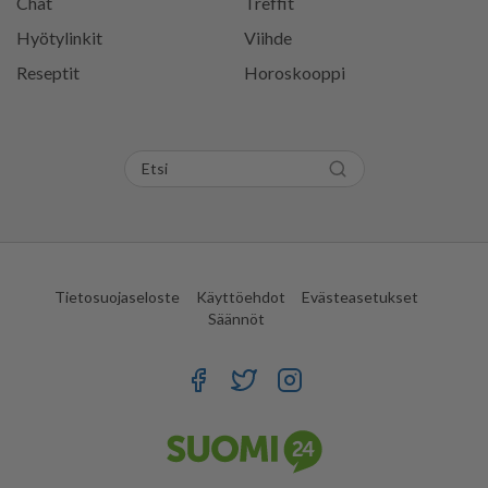
Chat
Treffit
Hyötylinkit
Viihde
Reseptit
Horoskooppi
Tietosuojaseloste
Käyttöehdot
Evästeasetukset
Säännöt