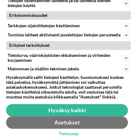
Tietojen tallentaminen laitteelle ja/tai laitteella olevien
todella otti kauan aikansa eli vaati pitkän
tietojen käyttö
kypsyttelyajan ennenkuin alako tojella aueta
Erityisominaisuudet
kunnolla. Coldplay taitane aueta minulle noin 3
Tarkkojen sijaintitietojen käyttäminen
vuodessa eli nyt alkaa tuntuu siltä että voi
kuunnella nauttimalla. Vahvuudet on enemmän
Tunnista laitteet aktiivisesti pyydettyjen tietojen perusteella
syvyystasossa enkä koe bändiä hittikoneena
Erityiset tarkoitukset
vaikka hittejä on tietenki tekeneet paljon.
Tietoturva, väärinkäytösten ehkäiseminen ja virheiden
korjaaminen
Äänestä
Kommentoi
Mainonnan ja sisällön tekninen jakelu
Hyväksymällä sallit tietojesi käsittelyn. Suostumuksesi koskee
Anonyymi
tätä palvelua, hyväksymättä jättäminen voi vaikuttaa
2024-07-30 05:01:56
asiakaskokemukseesi. Jotkut teknologiat saattavat perustella
tietojen käsittelyä oikeutetulla edulla, voit vastustaa tätä tai
ei Alankoa IKINÄ !!!
muuttaa muita asetuksia klikkaamalla "Asetukset" linkkiä.
Äänestä
Kommentoi
Hyväksy kaikki
Anonyymi
Asetukset
2024-07-28 20:42:35
Tietosuoja