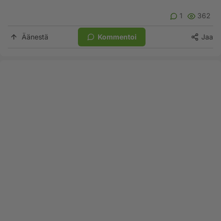
1
362
Äänestä
Kommentoi
Jaa