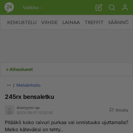
Valikko
KESKUSTELU
VIIHDE
LAINAA
TREFFIT
SÄÄNNÖT
Aihealueet
Metsänhoito
245rx bensaletku
Anonyymi-ap
Ilmoita
2023-08-07 13:20:30
Pitääkö koko raivuri purkaa vai onnistuuko ujuttamalla?
Melko käteväksi on tehty..