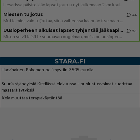
Hesarissa päivitellään lapset joutuu nyt kulkemaan 2 km kouluun jösses. Ruostefillarilla tuo matka menee vaikka miten äk
Miesten tuijotus
44
Mutta mies vain tuijottaa, siinä vaiheessa käännän itse pään pois. Mikä juttu? Yleensä jos joku tuijottaa tai katsoo, hä
Uusioperheen aikuiset lapset tyhjentää jääkaapin käydessään
53
Miten selvittäisitte seuraavan ongelman, meillä on uusioperhe, minulla teini-ikäiset lapset ja puolisolla aikuiset, jotk
STARA.FI
Harvinainen Pokemon-peli myytiin 9 505 eurolla
Suuria räjähdyksiä Kittilässä elokuussa – puolustusvoimat suorittaa
massaräjäytyksiä
Kela muuttaa terapiakäytäntöä