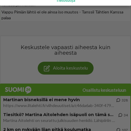
Tietosuoja
kohusarjan henkiin
Vappu Pimiän lähtö ei ole ainoa iso muutos - Tanssii Tähtien Kanssa
palaa
Keskustele vapaasti aiheesta kuin
aiheesta
Aloita keskustelu
Osallistu keskusteluun
Martinan bisneksillä ei mene hyvin
328
https://www.iltalehti.fi/viihdeuutiset/a/c46da6ab-340f-4790-aaa7-0865eed2336 Yrityksen konkurssihakemus on tullut kärä
Tiesitkö? Martina Aitolehden isäpuoli on tämä suosittu laulaja
34
Martina Aitolehti on seurattu julkisuuden henkilö. Lähipiiriin mahtuu muitakin tunnettuja henkilöitä. Tiesitkö, että Ma
2 km on nykyään liian pitkä koulumatka
107