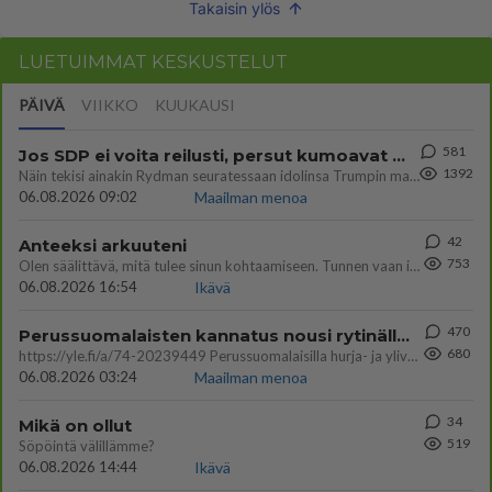
Takaisin ylös
LUETUIMMAT KESKUSTELUT
PÄIVÄ
VIIKKO
KUUKAUSI
581
Jos SDP ei voita reilusti, persut kumoavat demokratian Suomesta
1392
Näin tekisi ainakin Rydman seuratessaan idolinsa Trumpin mallia https://www.is.fi/politiikka/art-2000012187244.html
06.08.2026 09:02
Maailman menoa
42
Anteeksi arkuuteni
753
Olen säälittävä, mitä tulee sinun kohtaamiseen. Tunnen vaan itseni todella epävarmaksi sun kanssa. Jos minun olisi pitän
06.08.2026 16:54
Ikävä
470
Perussuomalaisten kannatus nousi rytinällä Ylen tänään julkaisemassa tuoreimmassa gallup-kyselyssä.
680
https://yle.fi/a/74-20239449 Perussuomalaisilla hurja- ja ylivoimaisesti suurin nousu tässä uudessa Ylen gallupissa. Kyl
06.08.2026 03:24
Maailman menoa
34
Mikä on ollut
519
Söpöintä välillämme?
06.08.2026 14:44
Ikävä