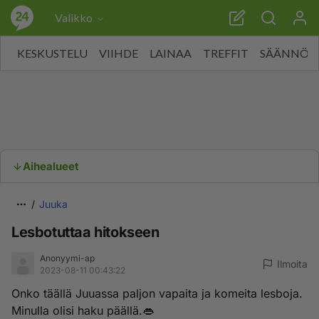
Valikko
KESKUSTELU
VIIHDE
LAINAA
TREFFIT
SÄÄNNÖT
Aihealueet
Juuka
Lesbotuttaa hitokseen
Anonyymi-ap
Ilmoita
2023-08-11 00:43:22
Onko täällä Juuassa paljon vapaita ja komeita lesboja.
Minulla olisi haku päällä.👄