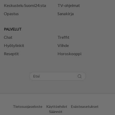
Keskustelu Suomi24:sta
TV-ohjelmat
Opastus
Sanakirja
PALVELUT
Chat
Treffit
Hyötylinkit
Viihde
Reseptit
Horoskooppi
Tietosuojaseloste
Käyttöehdot
Evästeasetukset
Säännöt