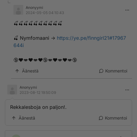
Anonyymi
2024-05-05 04:10:43
🍒🍒🍒🍒🍒🍒🍒🍒🍒🍒
🍒 ­N­y­m­­­f­o­m­­­a­­­a­n­­­i ->
https://ye.pe/finngirl21#17967
644i
🔞❤️💋❤️💋❤️🔞💋❤️💋❤️💋🔞
Äänestä
Kommentoi
Anonyymi
2023-08-12 19:50:09
Rekkalesboja on paljon!.
Äänestä
Kommentoi