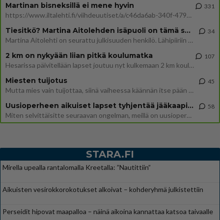
Martinan bisneksillä ei mene hyvin
331
https://www.iltalehti.fi/viihdeuutiset/a/c46da6ab-340f-4790-aaa7-0865eed2336 Yrityksen konkurssihakemus on tullut kärä
Tiesitkö? Martina Aitolehden isäpuoli on tämä suosittu laulaja
34
Martina Aitolehti on seurattu julkisuuden henkilö. Lähipiiriin mahtuu muitakin tunnettuja henkilöitä. Tiesitkö, että Ma
2 km on nykyään liian pitkä koulumatka
107
Hesarissa päivitellään lapset joutuu nyt kulkemaan 2 km kouluun jösses. Ruostefillarilla tuo matka menee vaikka miten äk
Miesten tuijotus
45
Mutta mies vain tuijottaa, siinä vaiheessa käännän itse pään pois. Mikä juttu? Yleensä jos joku tuijottaa tai katsoo, hä
Uusioperheen aikuiset lapset tyhjentää jääkaapin käydessään
58
Miten selvittäisitte seuraavan ongelman, meillä on uusioperhe, minulla teini-ikäiset lapset ja puolisolla aikuiset, jotk
STARA.FI
Mirella upealla rantalomalla Kreetalla: ”Nautittiin”
Aikuisten vesirokkorokotukset alkoivat – kohderyhmä julkistettiin
Perseidit hipovat maapalloa – näinä aikoina kannattaa katsoa taivaalle