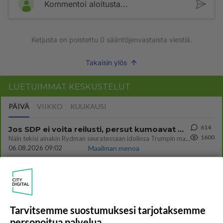
Kommentoi aloitusta...
Ketjusta on poistettu
0
sääntöjenvastaista viestiä.
Takaisin ylös
LUETUIMMAT KESKUSTELUT
PÄIVÄ
VIIKKO
KUUKAUSI
614
Jos SDP ei voita reilusti, persut kumoavat demokratian Suomesta
1600
Näin tekisi ainakin Rydman seuratessaan idolinsa Trumpin mallia https://www.is.fi/politiikka/art-2000012187244.html
06.08.2026 09:02
Maailman menoa
44
Anteeksi arkuuteni
867
Olen säälittävä, mitä tulee sinun kohtaamiseen. Tunnen vaan itseni todella epävarmaksi sun kanssa. Jos minun olisi pitän
06.08.2026 16:54
Ikävä
Tarvitsemme suostumuksesi tarjotaksemme
485
Perussuomalaisten kannatus nousi rytinällä Ylen tänään julkaisemassa tuoreimmassa gallup-kyselyssä.
739
personoitua palvelua
https://yle.fi/a/74-20239449 Perussuomalaisilla hurja- ja ylivoimaisesti suurin nousu tässä uudessa Ylen gallupissa. Kyl