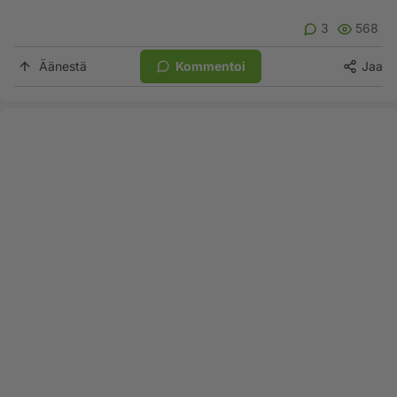
3
568
Äänestä
Kommentoi
Jaa