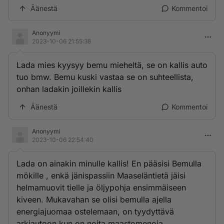
Äänestä
Kommentoi
Anonyymi
2023-10-06 21:55:38
Lada mies kyysyy bemu mieheltä, se on kallis auto
tuo bmw. Bemu kuski vastaa se on suhteellista,
onhan ladakin joillekin kallis
Äänestä
Kommentoi
Anonyymi
2023-10-06 22:54:40
Lada on ainakin minulle kallis! En pääsisi Bemulla
mökille , enkä jänispassiin Maaseläntietä jäisi
helmamuovit tielle ja öljypohja ensimmäiseen
kiveen. Mukavahan se olisi bemulla ajella
energiajuomaa ostelemaan, on tyydyttävä
arkiautoon kun on noita maastomenoja.