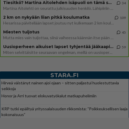
Tiesitkö? Martina Aitolehden isäpuoli on tämä suosittu laulaja
34
Martina Aitolehti on seurattu julkisuuden henkilö. Lähipiiriin mahtuu muitakin tunnettuja henkilöitä. Tiesitkö, että Ma
2 km on nykyään liian pitkä koulumatka
109
Hesarissa päivitellään lapset joutuu nyt kulkemaan 2 km kouluun jösses. Ruostefillarilla tuo matka menee vaikka miten äk
Miesten tuijotus
45
Mutta mies vain tuijottaa, siinä vaiheessa käännän itse pään pois. Mikä juttu? Yleensä jos joku tuijottaa tai katsoo, hä
Uusioperheen aikuiset lapset tyhjentää jääkaapin käydessään
59
Miten selvittäisitte seuraavan ongelman, meillä on uusioperhe, minulla teini-ikäiset lapset ja puolisolla aikuiset, jotk
STARA.FI
Hirveä väistänyt nainen ajoi ojaan – sitten paljastui huolestuttavia
seikkoja
Honor ja Arri tuovat elokuvatyökalut matkapuhelimiin
KRP tutki epäiltyä yrityssalaisuuden rikkomista: ”Poikkeuksellisen laaja
kokonaisuus”