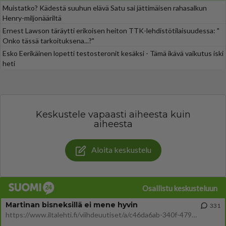
Muistatko? Kädestä suuhun elävä Satu sai jättimäisen rahasalkun
Henry-miljonääriltä
Ernest Lawson täräytti erikoisen heiton TTK-lehdistötilaisuudessa: "
Onko tässä tarkoituksena...?"
Esko Eerikäinen lopetti testosteronit kesäksi - Tämä ikävä vaikutus iski
heti
Keskustele vapaasti aiheesta kuin
aiheesta
Aloita keskustelu
Osallistu keskusteluun
Martinan bisneksillä ei mene hyvin
331
https://www.iltalehti.fi/viihdeuutiset/a/c46da6ab-340f-4790-aaa7-0865eed2336 Yrityksen konkurssihakemus on tullut kärä