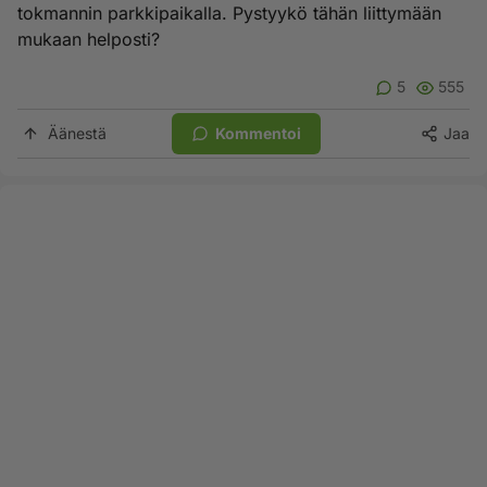
tokmannin parkkipaikalla. Pystyykö tähän liittymään
mukaan helposti?
5
555
Äänestä
Kommentoi
Jaa