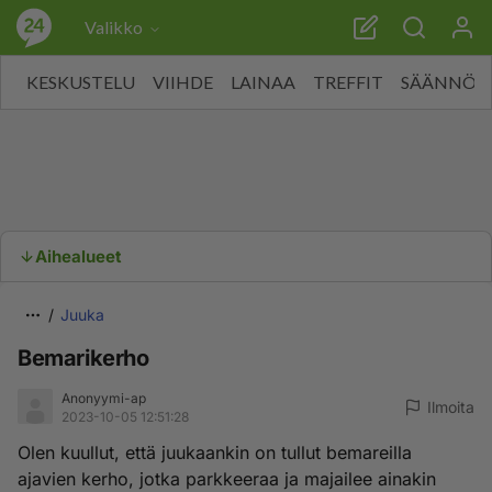
Valikko
KESKUSTELU
VIIHDE
LAINAA
TREFFIT
SÄÄNNÖT
Aihealueet
Juuka
Bemarikerho
Anonyymi-ap
Ilmoita
2023-10-05 12:51:28
Olen kuullut, että juukaankin on tullut bemareilla
ajavien kerho, jotka parkkeeraa ja majailee ainakin