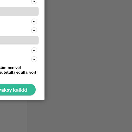
ttäminen voi
utetulla edulla, voit
äksy kaikki