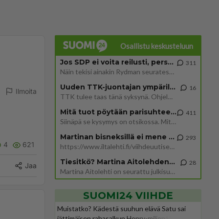
Osallistu keskusteluun
Jos SDP ei voita reilusti, persut kumoavat demokratian Suomesta
311
Näin tekisi ainakin Rydman seuratessaan idolinsa Trumpin mallia https://www.is.fi/politiikka/art-2000012187244.html
Uuden TTK-juontajan ympärillä epätietoisuus sakenee - Nyt MTV hämmentää soppaa
16
Ilmoita
TTK tulee taas tänä syksynä. Ohjelman uudet tähtioppilaat julkistetaan torstaina 6. elokuuta klo 14 alkavassa lehdistö
Mitä tuot pöytään parisuhteessa?
411
Siinäpä se kysymys on otsikossa. Mitäpä siis tuot/toisit pöytään parisuhteessa? Oletko mies vai nainen? Koetko sen mitä
Martinan bisneksillä ei mene hyvin
293
4
621
https://www.iltalehti.fi/viihdeuutiset/a/c46da6ab-340f-4790-aaa7-0865eed2336 Yrityksen konkurssihakemus on tullut kärä
Tiesitkö? Martina Aitolehden isäpuoli on tämä suosittu laulaja
28
Jaa
Martina Aitolehti on seurattu julkisuuden henkilö. Lähipiiriin mahtuu muitakin tunnettuja henkilöitä. Tiesitkö, että Ma
SUOMI24 VIIHDE
Muistatko? Kädestä suuhun elävä Satu sai
jättimäisen rahasalkun Henry-miljonääriltä