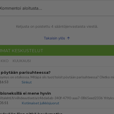
Kommentoi aloitusta...
Ketjusta on poistettu
4
sääntöjenvastaista viestiä.
Takaisin ylös
MMAT KESKUSTELUT
IKKO
KUUKAUSI
t pöytään parisuhteessa?
16:53
Sinkut
bisneksillä ei mene hyvin
05:51
Kotimaiset julkkisjuorut