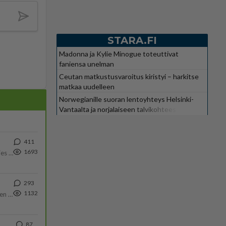
STARA.FI
Madonna ja Kylie Minogue toteuttivat
faniensa unelman
Ceutan matkustusvaroitus kiristyi – harkitse
matkaa uudelleen
Norwegianille suoran lentoyhteys Helsinki-
Vantaalta ja norjalaiseen talvikohteeseen
411
1693
Siinäpä se kysymys on otsikossa. Mitäpä siis tuot/toisit pöytään parisuhteessa? Oletko mies vai nainen? Koetko sen mitä
293
1132
https://www.iltalehti.fi/viihdeuutiset/a/c46da6ab-340f-4790-aaa7-0865eed2336 Yrityksen konkurssihakemus on tullut kärä
87