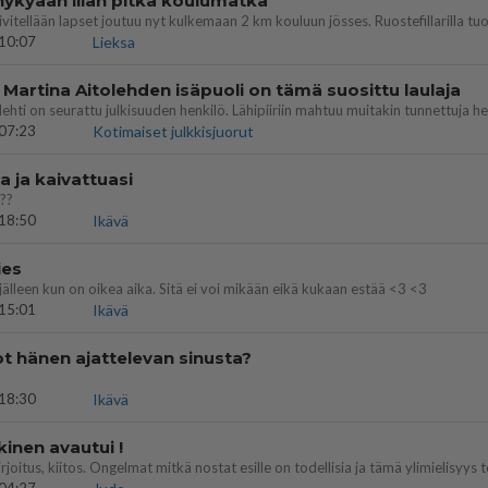
nykyään liian pitkä koulumatka
10:07
Lieksa
 Martina Aitolehden isäpuoli on tämä suosittu laulaja
07:23
Kotimaiset julkkisjuorut
a ja kaivattuasi
??
18:50
Ikävä
ies
lleen kun on oikea aika. Sitä ei voi mikään eikä kukaan estää <3 <3
15:01
Ikävä
t hänen ajattelevan sinusta?
18:30
Ikävä
kinen avautui !