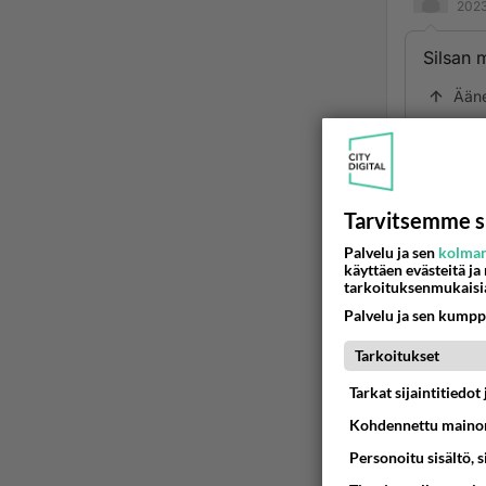
2023
Silsan 
Ään
Ano
2023
Tarvitsemme s
Delethe
Palvelu ja sen
kolman
Ään
käyttäen evästeitä ja
tarkoituksenmukaisi
Palvelu ja sen kumpp
Tarkoitukset
Tarkat sijaintitiedo
Kohdennettu mainon
Personoitu sisältö, 