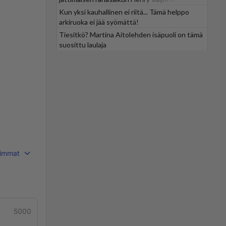
Kun yksi kauhallinen ei riitä... Tämä helppo
arkiruoka ei jää syömättä!
Tiesitkö? Martina Aitolehden isäpuoli on tämä
suosittu laulaja
immat
5000