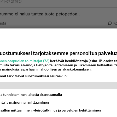
-11-07 21:19:24
mummo ei haluu tuntea tuota petopedoa..
estä
K
nyymi
-11-08 18:48:12
uostumuksesi tarjotaksemme personoitua palvelu
 Joloph
nen osapuolen toimittajat (73)
keräävät henkilötietoja (esim. IP-osoite ta
estä
K
 muita teknisiä keinoja tietojen tallentamiseen ja lukemiseen laitteellasi t
a mainoksia ja parhaan mahdollisen asiakaskokemuksen.
anit tarvitsevat suostumuksesi seuraaviin:
t ja tunnistaminen laitetta skannaamalla
ta ja mainonnan mittaaminen
sisällön mittaaminen, yleisötutkimus ja palvelujen kehittäminen