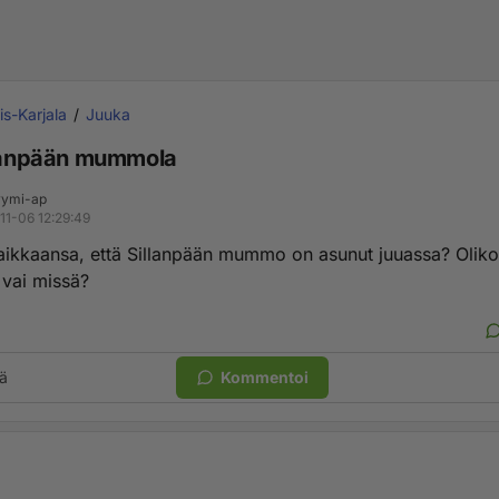
is-Karjala
Juuka
llanpään mummola
ymi-ap
11-06 12:29:49
aikkaansa, että Sillanpään mummo on asunut juuassa? Oliko
vai missä?
ä
Kommentoi