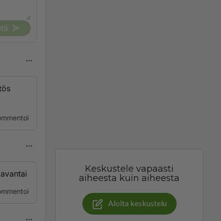
tä
tös
ommentoi
Keskustele vapaasti
aavantai
aiheesta kuin aiheesta
ommentoi
Aloita keskustelu