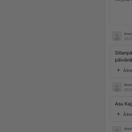
Ano
2023
Sillanp
päivänä
Ään
Ano
2023
Asu Kaj
Ään
Ano