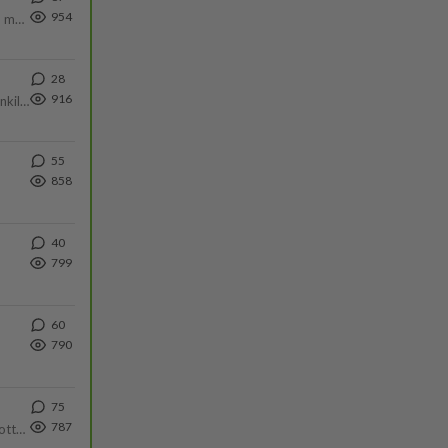
954
Hesarissa päivitellään lapset joutuu nyt kulkemaan 2 km kouluun jösses. Ruostefillarilla tuo matka menee vaikka miten äk
28
916
Martina Aitolehti on seurattu julkisuuden henkilö. Lähipiiriin mahtuu muitakin tunnettuja henkilöitä. Tiesitkö, että Ma
55
858
40
799
60
790
75
787
Olipa hyvä kirjoitus, kiitos. Ongelmat mitkä nostat esille on todellisia ja tämä ylimielisyys totta ja se näkyy kaikessa