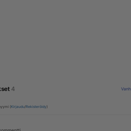
kset
4
Vanh
yymi (
Kirjaudu
/
Rekisteröidy
)