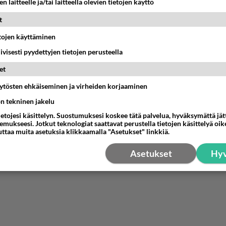
n laitteelle ja/tai laitteella olevien tietojen käyttö
t
etojen käyttäminen
iivisesti pyydettyjen tietojen perusteella
et
äytösten ehkäiseminen ja virheiden korjaaminen
ön tekninen jakelu
ietojesi käsittelyn. Suostumuksesi koskee tätä palvelua, hyväksymättä jä
mukseesi. Jotkut teknologiat saattavat perustella tietojen käsittelyä oike
uttaa muita asetuksia klikkaamalla "Asetukset" linkkiä.
Asetukset
Hyv