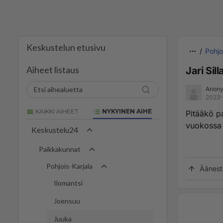
Keskustelun etusivu
Pohjo
Aiheet listaus
Jari Si
Anony
2023-
KAIKKI AIHEET
NYKYINEN AIHE
Pitääkö p
vuokossa 
Keskustelu24
Paikkakunnat
Pohjois-Karjala
Äänest
Ilomantsi
Joensuu
Juuka