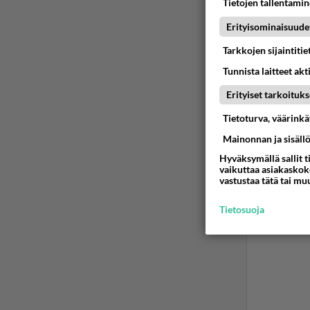
Tietojen tallentamine
Erityisominaisuude
Tarkkojen sijaintiti
Tunnista laitteet akt
Erityiset tarkoituks
Tietoturva, väärink
Mainonnan ja sisäll
Hyväksymällä sallit t
vaikuttaa asiakaskoke
vastustaa tätä tai mu
Tietosuoja