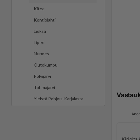
Kitee
Kontiolahti
Lieksa
Liperi
Nurmes
Outokumpu
Polvijärvi
Tohmajärvi
Vastau
Yleistä Pohjois-Karjalasta
Anon