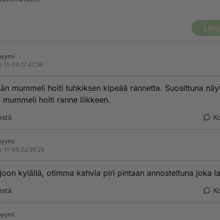
Lähe
nyymi
-11-06 17:41:36
ään mummeli hoiti tuhkiksen kipeää rannetta. Suosittuna näy
 mummeli hoiti ranne liikkeen.
estä
K
nyymi
-11-06 22:35:26
joon kylällä, otimma kahvia piri pintaan annosteltuna joka l
estä
K
nyymi