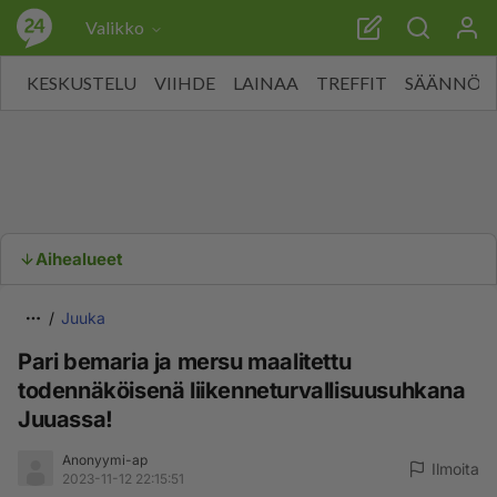
Valikko
KESKUSTELU
VIIHDE
LAINAA
TREFFIT
SÄÄNNÖT
Aihealueet
Juuka
Pari bemaria ja mersu maalitettu
todennäköisenä liikenneturvallisuusuhkana
Juuassa!
Anonyymi-ap
Ilmoita
2023-11-12 22:15:51