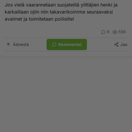
Jos vielä vaarannetaan suojateillä ylittäjien henki ja
karkaillaan ojiin niin takavarikoimme seuraavaksi
avaimet ja toimitetaan poliisille!
6
556
Äänestä
Kommentoi
Jaa