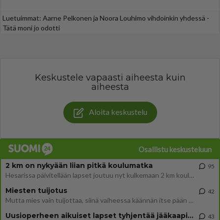
Luetuimmat: Aarne Pelkonen ja Noora Louhimo vihdoinkin yhdessä -
Tätä moni jo odotti
Keskustele vapaasti aiheesta kuin
aiheesta
Aloita keskustelu
Osallistu keskusteluun
2 km on nykyään liian pitkä koulumatka
95
Hesarissa päivitellään lapset joutuu nyt kulkemaan 2 km kouluun jösses. Ruostefillarilla tuo matka menee vaikka miten äk
Miesten tuijotus
42
Mutta mies vain tuijottaa, siinä vaiheessa käännän itse pään pois. Mikä juttu? Yleensä jos joku tuijottaa tai katsoo, hä
Uusioperheen aikuiset lapset tyhjentää jääkaapin käydessään
43