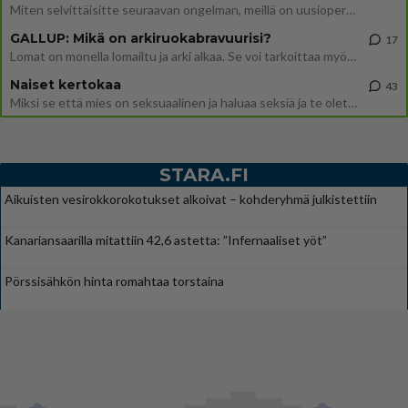
Miten selvittäisitte seuraavan ongelman, meillä on uusioperhe, minulla teini-ikäiset lapset ja puolisolla aikuiset, jotk
GALLUP: Mikä on arkiruokabravuurisi?
17
Lomat on monella lomailtu ja arki alkaa. Se voi tarkoittaa myös sitä, että grillailut on grillattu ja palataan arjen ruo
Naiset kertokaa
43
Miksi se että mies on seksuaalinen ja haluaa seksiä ja te olette hänen mielestänne haluttava on vastenmielistä? Mikä sii
STARA.FI
Aikuisten vesirokkorokotukset alkoivat – kohderyhmä julkistettiin
Kanariansaarilla mitattiin 42,6 astetta: ”Infernaaliset yöt”
Pörssisähkön hinta romahtaa torstaina