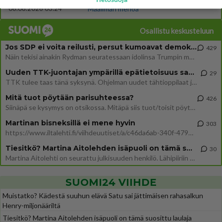
06.08.2026 03:24
Maailman menoa
Osallistu keskusteluun
Jos SDP ei voita reilusti, persut kumoavat demokratian Suomesta
429
Näin tekisi ainakin Rydman seuratessaan idolinsa Trumpin mallia https://www.is.fi/politiikka/art-2000012187244.html
Uuden TTK-juontajan ympärillä epätietoisuus sakenee - Nyt MTV hämmentää soppaa
29
TTK tulee taas tänä syksynä. Ohjelman uudet tähtioppilaat julkistetaan torstaina 6. elokuuta klo 14 alkavassa lehdistö
Mitä tuot pöytään parisuhteessa?
426
Siinäpä se kysymys on otsikossa. Mitäpä siis tuot/toisit pöytään parisuhteessa? Oletko mies vai nainen? Koetko sen mitä
Martinan bisneksillä ei mene hyvin
303
https://www.iltalehti.fi/viihdeuutiset/a/c46da6ab-340f-4790-aaa7-0865eed2336 Yrityksen konkurssihakemus on tullut kärä
Tiesitkö? Martina Aitolehden isäpuoli on tämä suosittu laulaja
30
Martina Aitolehti on seurattu julkisuuden henkilö. Lähipiiriin mahtuu muitakin tunnettuja henkilöitä. Tiesitkö, että Ma
SUOMI24 VIIHDE
Muistatko? Kädestä suuhun elävä Satu sai jättimäisen rahasalkun
Henry-miljonääriltä
Tiesitkö? Martina Aitolehden isäpuoli on tämä suosittu laulaja