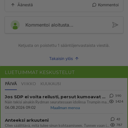
Äänestä
Kommentoi
Kommentoi aloitusta...
Ketjusta on poistettu
1
sääntöjenvastaista viestiä.
Takaisin ylös
LUETUIMMAT KESKUSTELUT
PÄIVÄ
VIIKKO
KUUKAUSI
590
Jos SDP ei voita reilusti, persut kumoavat demokratian Suomesta
1424
Näin tekisi ainakin Rydman seuratessaan idolinsa Trumpin mallia https://www.is.fi/politiikka/art-2000012187244.html
06.08.2026 09:02
Maailman menoa
43
Anteeksi arkuuteni
787
Olen säälittävä, mitä tulee sinun kohtaamiseen. Tunnen vaan itseni todella epävarmaksi sun kanssa. Jos minun olisi pitän