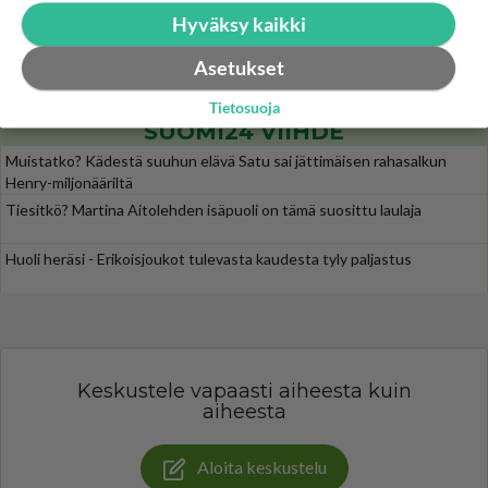
Uuden TTK-juontajan ympärillä epätietoisuus sakenee - Nyt MTV hämmentää soppaa
35
Hyväksy kaikki
TTK tulee taas tänä syksynä. Ohjelman uudet tähtioppilaat julkistetaan torstaina 6. elokuuta klo 14 alkavassa lehdistö
Mitä tuot pöytään parisuhteessa?
458
Asetukset
Siinäpä se kysymys on otsikossa. Mitäpä siis tuot/toisit pöytään parisuhteessa? Oletko mies vai nainen? Koetko sen mitä
Tietosuoja
SUOMI24 VIIHDE
Muistatko? Kädestä suuhun elävä Satu sai jättimäisen rahasalkun
Henry-miljonääriltä
Tiesitkö? Martina Aitolehden isäpuoli on tämä suosittu laulaja
Huoli heräsi - Erikoisjoukot tulevasta kaudesta tyly paljastus
Keskustele vapaasti aiheesta kuin
aiheesta
Aloita keskustelu