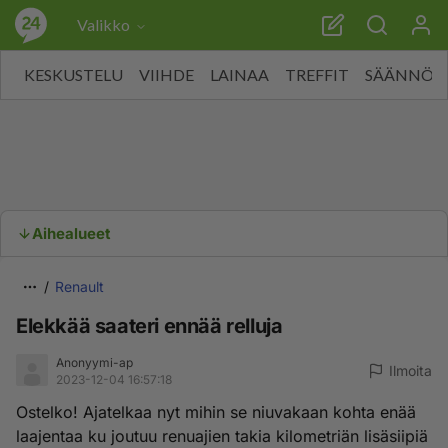
Valikko
KESKUSTELU
VIIHDE
LAINAA
TREFFIT
SÄÄNNÖT
Aihealueet
Renault
Elekkää saateri ennää relluja
Anonyymi-ap
Ilmoita
2023-12-04 16:57:18
Ostelko! Ajatelkaa nyt mihin se niuvakaan kohta enää
laajentaa ku joutuu renuajien takia kilometriän lisäsiipiä