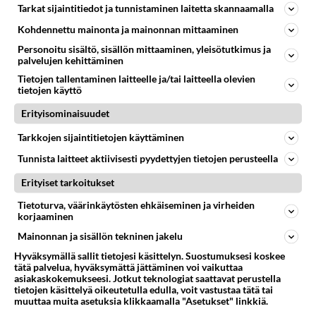
Tarkat sijaintitiedot ja tunnistaminen laitetta skannaamalla
37
Olet ihana
490
Muru, sä oot ihana. Tunsitko sen sähkön meidän välillä kun oltiin ihan låhekkäin? 👩‍❤️‍👩❤️😼😘
Kohdennettu mainonta ja mainonnan mittaaminen
05.08.2026 21:15
Ikävä
Personoitu sisältö, sisällön mittaaminen, yleisötutkimus ja
palvelujen kehittäminen
151
Vihervasemmistofeministinaisasianaiset
Tietojen tallentaminen laitteelle ja/tai laitteella olevien
438
Tulevat tänne palstalle haukkumaan miehiä ja naljailemaan miehelle, kehuvat olevansa heitä parempia. Itse asuvat MIEHE
tietojen käyttö
06.08.2026 12:01
Sinkut
Erityisominaisuudet
22
Hyvännäköinen pakkaus
Tarkkojen sijaintitietojen käyttäminen
432
Olet hyvännäköinen pakkaus nainen.
06.08.2026 13:03
Ikävä
Tunnista laitteet aktiivisesti pyydettyjen tietojen perusteella
Erityiset tarkoitukset
Osallistu keskusteluun
Tietoturva, väärinkäytösten ehkäiseminen ja virheiden
Muistatko Mikkelin panttivankidraaman?
45
korjaaminen
Uusi draamasarja järkyttävästä tapauksesta on tulossa. Tositapahtumiin perustuva sarja ammentaa vuoden 1986 Mikkelin pan
Mainonnan ja sisällön tekninen jakelu
Ernest Lawson täräytti erikoisen heiton TTK-lehdistötilaisuudessa: " Onko tässä tarkoituksena...?"
1
Hyväksymällä sallit tietojesi käsittelyn. Suostumuksesi koskee
Ernest Lawson esitteli uudet TTK-tähtioppilaat ja opettajat torstaina 6.8. lehdistölle. Tulevalla kaudella on yksi hausk
tätä palvelua, hyväksymättä jättäminen voi vaikuttaa
asiakaskokemukseesi. Jotkut teknologiat saattavat perustella
Jos SDP ei voita reilusti, persut kumoavat demokratian Suomesta
590
tietojen käsittelyä oikeutetulla edulla, voit vastustaa tätä tai
Näin tekisi ainakin Rydman seuratessaan idolinsa Trumpin mallia https://www.is.fi/politiikka/art-2000012187244.html
muuttaa muita asetuksia klikkaamalla "Asetukset" linkkiä.