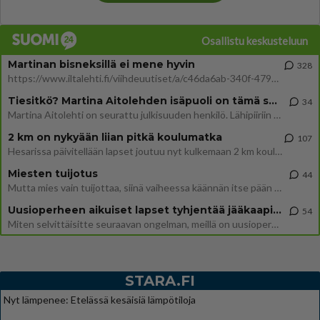
Osallistu keskusteluun
Martinan bisneksillä ei mene hyvin
328
https://www.iltalehti.fi/viihdeuutiset/a/c46da6ab-340f-4790-aaa7-0865eed2336 Yrityksen konkurssihakemus on tullut kärä
Tiesitkö? Martina Aitolehden isäpuoli on tämä suosittu laulaja
34
Martina Aitolehti on seurattu julkisuuden henkilö. Lähipiiriin mahtuu muitakin tunnettuja henkilöitä. Tiesitkö, että Ma
2 km on nykyään liian pitkä koulumatka
107
Hesarissa päivitellään lapset joutuu nyt kulkemaan 2 km kouluun jösses. Ruostefillarilla tuo matka menee vaikka miten äk
Miesten tuijotus
44
Mutta mies vain tuijottaa, siinä vaiheessa käännän itse pään pois. Mikä juttu? Yleensä jos joku tuijottaa tai katsoo, hä
Uusioperheen aikuiset lapset tyhjentää jääkaapin käydessään
54
Miten selvittäisitte seuraavan ongelman, meillä on uusioperhe, minulla teini-ikäiset lapset ja puolisolla aikuiset, jotk
STARA.FI
Nyt lämpenee: Etelässä kesäisiä lämpötiloja