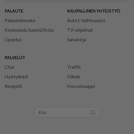
PALAUTE
KAUPALLINEN YHTEISTYÖ
Palautelomake
Auto1 Vaihtoautot
Keskustelu Suomi24:sta
TV-ohjelmat
Opastus
Sanakirja
PALVELUT
Chat
Treffit
Hyötylinkit
Viihde
Reseptit
Horoskooppi