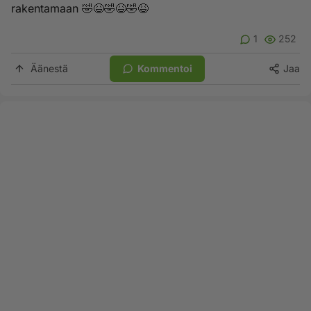
rakentamaan 🤣😆🤣😆🤣😆
1
252
Äänestä
Kommentoi
Jaa