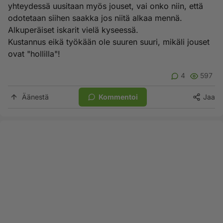
yhteydessä uusitaan myös jouset, vai onko niin, että
odotetaan siihen saakka jos niitä alkaa mennä.
Alkuperäiset iskarit vielä kyseessä.
Kustannus eikä työkään ole suuren suuri, mikäli jouset
ovat "hollilla"!
4
597
Äänestä
Kommentoi
Jaa