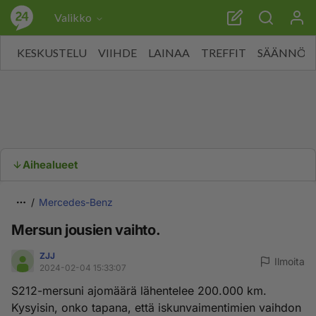
Valikko
KESKUSTELU
VIIHDE
LAINAA
TREFFIT
SÄÄNNÖT
Aihealueet
Mercedes-Benz
Mersun jousien vaihto.
ZJJ
Ilmoita
2024-02-04 15:33:07
S212-mersuni ajomäärä lähentelee 200.000 km.
Kysyisin, onko tapana, että iskunvaimentimien vaihdon