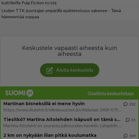
kulttileffa Pulp Fiction tv:stä
Uuden TTK-juontajan ympärillä epätietoisuus sakenee - Tämä
hämmentää soppaa
Keskustele vapaasti aiheesta kuin
aiheesta
Aloita keskustelu
Osallistu keskusteluun
Martinan bisneksillä ei mene hyvin
332
https://www.iltalehti.fi/viihdeuutiset/a/c46da6ab-340f-4790-aaa7-0865eed2336 Yrityksen konkurssihakemus on tullut kärä
Tiesitkö? Martina Aitolehden isäpuoli on tämä suosittu laulaja
35
Martina Aitolehti on seurattu julkisuuden henkilö. Lähipiiriin mahtuu muitakin tunnettuja henkilöitä. Tiesitkö, että Ma
2 km on nykyään liian pitkä koulumatka
109