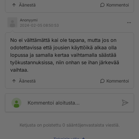
Äänestä
Kommentoi
Anonyymi
2024-02-05 08:50:53
No ei välttämättä kai ole tapana, mutta jos on
odotettavissa että jousien käyttöikä alkaa olla
lopussa ja samalla kertaa vaihtamalla säästää
työkustannuksissa, niin onhan se ihan järkevää
vaihtaa.
Äänestä
Kommentoi
Kommentoi aloitusta...
Ketjusta on poistettu
0
sääntöjenvastaista viestiä.