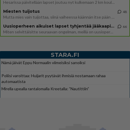
Hesarissa päivitellään lapset joutuu nyt kulkemaan 2 km kouluun jösses. Ruostefillarilla tuo matka menee vaikka miten äk
Miesten tuijotus
48
Mutta mies vain tuijottaa, siinä vaiheessa käännän itse pään pois. Mikä juttu? Yleensä jos joku tuijottaa tai katsoo, hä
Uusioperheen aikuiset lapset tyhjentää jääkaapin käydessään
66
Miten selvittäisitte seuraavan ongelman, meillä on uusioperhe, minulla teini-ikäiset lapset ja puolisolla aikuiset, jotk
STARA.FI
Nämä jäivät Eppu Normaalin viimeisiksi sanoiksi
Poliisi varoittaa: Huijarit pyytävät ihmisiä nostamaan rahaa
automaatista
Mirella upealla rantalomalla Kreetalla: ”Nautittiin”