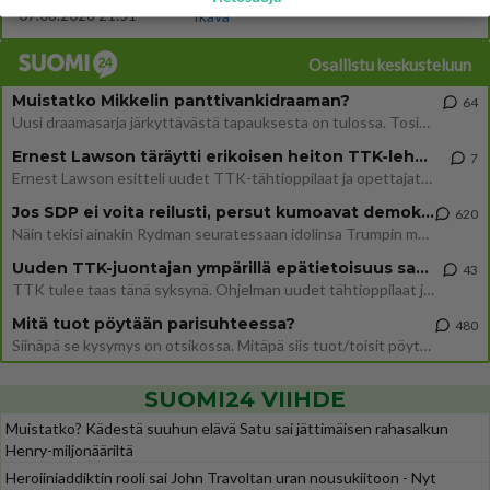
07.08.2026 21:51
Ikävä
Osallistu keskusteluun
Muistatko Mikkelin panttivankidraaman?
64
Uusi draamasarja järkyttävästä tapauksesta on tulossa. Tositapahtumiin perustuva sarja ammentaa vuoden 1986 Mikkelin pan
Ernest Lawson täräytti erikoisen heiton TTK-lehdistötilaisuudessa: " Onko tässä tarkoituksena...?"
7
Ernest Lawson esitteli uudet TTK-tähtioppilaat ja opettajat torstaina 6.8. lehdistölle. Tulevalla kaudella on yksi hausk
Jos SDP ei voita reilusti, persut kumoavat demokratian Suomesta
620
Näin tekisi ainakin Rydman seuratessaan idolinsa Trumpin mallia https://www.is.fi/politiikka/art-2000012187244.html
Uuden TTK-juontajan ympärillä epätietoisuus sakenee - Nyt MTV hämmentää soppaa
43
TTK tulee taas tänä syksynä. Ohjelman uudet tähtioppilaat julkistetaan torstaina 6. elokuuta klo 14 alkavassa lehdistö
Mitä tuot pöytään parisuhteessa?
480
Siinäpä se kysymys on otsikossa. Mitäpä siis tuot/toisit pöytään parisuhteessa? Oletko mies vai nainen? Koetko sen mitä
SUOMI24 VIIHDE
Muistatko? Kädestä suuhun elävä Satu sai jättimäisen rahasalkun
Henry-miljonääriltä
Heroiiniaddiktin rooli sai John Travoltan uran nousukiitoon - Nyt