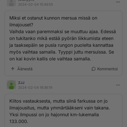
2024-02-04 15:49:55
Miksi et ostanut kunnon mersua missä on
ilmajouset?
Vaihda vaan paremmaksi se muuttuu ajaa. Edessä
on tukitanko mikä estää pyörän liikkumista eteen
ja taaksepäin se pusla rungon puolelta kannattaa
myös vaihtaa samalla. Tyyppi juttu mersuissa. Se
on kai kovin kallis ole vaihtaa samalla.
Äänestä
Kommentoi
ZJJ
2024-02-04 18:36:19
Kiitos vastauksesta, mutta siinä farkussa on jo
ilmajousitus, mutta ymmärtääkseni vain takana.
Yksi ilmpussi on jo hajonnut km-lukemalla
133.000.