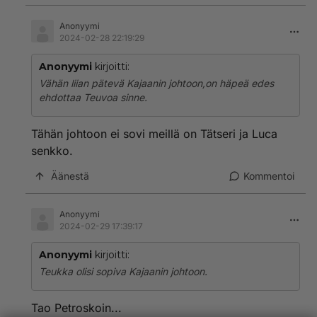
Anonyymi
2024-02-28 22:19:29
Anonyymi
kirjoitti:
Vähän liian pätevä Kajaanin johtoon,on häpeä edes
ehdottaa Teuvoa sinne.
Tähän johtoon ei sovi meillä on Tätseri ja Luca
senkko.
Äänestä
Kommentoi
Anonyymi
2024-02-29 17:39:17
Anonyymi
kirjoitti:
Teukka olisi sopiva Kajaanin johtoon.
Tao Petroskoin...