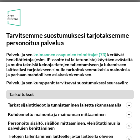
PYRKII MUSTAN MERSMAIKKONSA KANSA OIKEI
PUKUHERROJEN KUNKUKUKSI.
STUBB...ILLA TULEE KUUMAT OLTAVAT JOS
VAUHTI KIIHTYY.
Tarvitsemme suostumuksesi tarjotaksemme
Äänestä
Kommentoi
personoitua palvelua
Palvelu ja sen
kolmannen osapuolen toimittajat (73)
keräävät
Anonyymi
henkilötietoja (esim. IP-osoite tai laitetunniste) käyttäen evästeitä
2024-02-27 12:49:10
ja muita teknisiä keinoja tietojen tallentamiseen ja lukemiseen
laitteellasi tarjotakseen sinulle tarkoituksenmukaisia mainoksia
Persujen johtajilla kusi noussut päähän ,onneksi
ja parhaan mahdollisen asiakaskokemuksen.
kerkeää vaikka keskustan ehdokkaaksi Ouluun
Palvelu ja sen kumppanit tarvitsevat suostumuksesi seuraaviin:
Tynkkyseltä ääniä pois.
Tarkoitukset
Äänestä
Kommentoi
Tarkat sijaintitiedot ja tunnistaminen laitetta skannaamalla
Kohdennettu mainonta ja mainonnan mittaaminen
Anonyymi
2024-02-27 12:58:07
Personoitu sisältö, sisällön mittaaminen, yleisötutkimus ja
palvelujen kehittäminen
Anonyymi
kirjoitti:
Tietojen tallentaminen laitteelle ja/tai laitteella olevien