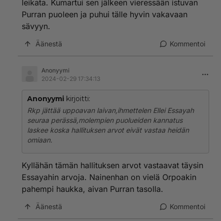
leikata. Kumartui sen jälkeen vieressään istuvan
Purran puoleen ja puhui tälle hyvin vakavaan
sävyyn.
Äänestä
Kommentoi
Anonyymi
2024-02-29 17:34:13
Anonyymi
kirjoitti:
Rkp jättää uppoavan laivan,ihmettelen Ellei Essayah
seuraa perässä,molempien puolueiden kannatus
laskee koska hallituksen arvot eivät vastaa heidän
omiaan.
Kyllähän tämän hallituksen arvot vastaavat täysin
Essayahin arvoja. Nainenhan on vielä Orpoakin
pahempi haukka, aivan Purran tasolla.
Äänestä
Kommentoi