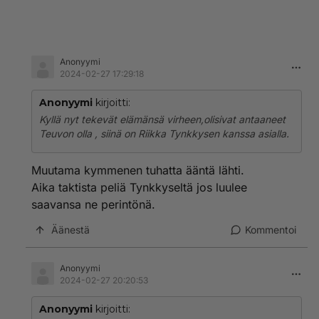
Anonyymi
2024-02-27 17:29:18
Anonyymi
kirjoitti:
Kyllä nyt tekevät elämänsä virheen,olisivat antaaneet
Teuvon olla , siinä on Riikka Tynkkysen kanssa asialla.
Muutama kymmenen tuhatta ääntä lähti.
Aika taktista peliä Tynkkyseltä jos luulee
saavansa ne perintönä.
Äänestä
Kommentoi
Anonyymi
2024-02-27 20:20:53
Anonyymi
kirjoitti: