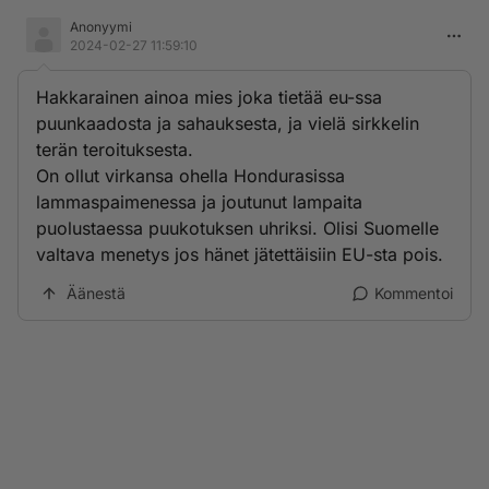
Anonyymi
2024-02-27 11:59:10
Hakkarainen ainoa mies joka tietää eu-ssa
puunkaadosta ja sahauksesta, ja vielä sirkkelin
terän teroituksesta.
On ollut virkansa ohella Hondurasissa
lammaspaimenessa ja joutunut lampaita
puolustaessa puukotuksen uhriksi. Olisi Suomelle
valtava menetys jos hänet jätettäisiin EU-sta pois.
Äänestä
Kommentoi