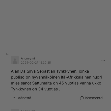
Anonyymi
2024-02-27 15:30:35
Alan Da Silva Sebastian Tynkkynen, jonka
puoliso on hyvännäköinen Itä-Afrikkalainen nuori
mies sanot Sattumalta on 45 vuotias vanha ukko
Tynkkynen on 34 vuotias .
Äänestä
Kommentoi