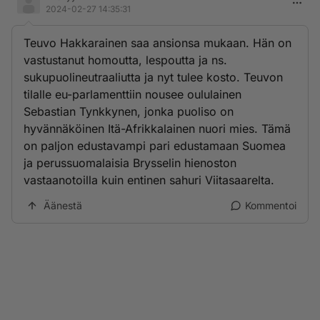
2024-02-27 14:35:31
Teuvo Hakkarainen saa ansionsa mukaan. Hän on
vastustanut homoutta, lespoutta ja ns.
sukupuolineutraaliutta ja nyt tulee kosto. Teuvon
tilalle eu-parlamenttiin nousee oululainen
Sebastian Tynkkynen, jonka puoliso on
hyvännäköinen Itä-Afrikkalainen nuori mies. Tämä
on paljon edustavampi pari edustamaan Suomea
ja perussuomalaisia Brysselin hienoston
vastaanotoilla kuin entinen sahuri Viitasaarelta.
Äänestä
Kommentoi