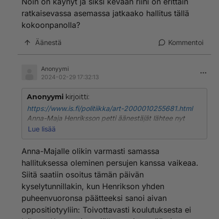
Noin on käynyt ja siksi kevään riihi on erittäin
ratkaisevassa asemassa jatkaako hallitus tällä
kokoonpanolla?
Äänestä
Kommentoi
Anonyymi
2024-02-29 17:32:13
Anonyymi
kirjoitti:
https://www.is.fi/politiikka/art-2000010255681.html
Anna-Maja Henriksson petti äänestäjät lähtee nyt
hllituksesta, varmaan ei kestä persujen kanssa olla
Lue lisää
samassa hallituksessa.
Anna-Majalle olikin varmasti samassa
hallituksessa oleminen persujen kanssa vaikeaa.
Siitä saatiin osoitus tämän päivän
kyselytunnillakin, kun Henrikson yhden
puheenvuoronsa päätteeksi sanoi aivan
oppositiotyyliin: Toivottavasti koulutuksesta ei