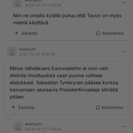
Anonyymi
2024-02-29 17:06:26
Niin ne omalla kylällä puhuu että Teuvo on myös
miehiä käyttävä.
Äänestä
Kommentoi
Anonyymi
2024-02-27 14:50:16
Minun nähdäkseni Eurovaaleihin ei noin vain
ehdolle ilmottauduta vaan puolue valitsee
ehdokkaat. Sebastian Tynkkynen pääsee korkoa
kasvamaan seuraavia Presidentinvaaleja silmällä
pitäen.
Äänestä
Kommentoi
Anonyymi
2024-02-27 17:34:26