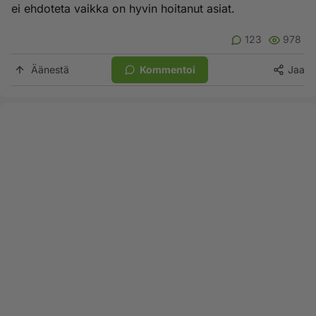
ei ehdoteta vaikka on hyvin hoitanut asiat.
123
978
Äänestä
Kommentoi
Jaa