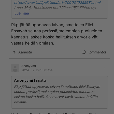
https://www.is.fi/politiikka/art-2000010255681.html
Anna-Maja Henriksson petti äänestäjät lähtee nyt
hllituksesta, varmaan ei kestä persujen kanssa olla
Lue lisää
samassa hallituksessa.
Rkp jättää uppoavan laivan,ihmettelen Ellei
Essayah seuraa perässä,molempien puolueiden
kannatus laskee koska hallituksen arvot eivät
vastaa heidän omiaan.
Äänestä
Kommentoi
Anonyymi
2024-02-29 10:05:54
Anonyymi
kirjoitti:
Rkp jättää uppoavan laivan,ihmettelen Ellei Essayah
seuraa perässä,molempien puolueiden kannatus
laskee koska hallituksen arvot eivät vastaa heidän
omiaan.