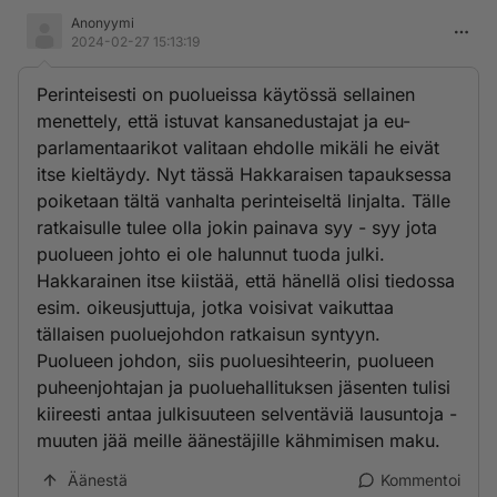
Anonyymi
2024-02-27 15:13:19
Perinteisesti on puolueissa käytössä sellainen
menettely, että istuvat kansanedustajat ja eu-
parlamentaarikot valitaan ehdolle mikäli he eivät
itse kieltäydy. Nyt tässä Hakkaraisen tapauksessa
poiketaan tältä vanhalta perinteiseltä linjalta. Tälle
ratkaisulle tulee olla jokin painava syy - syy jota
puolueen johto ei ole halunnut tuoda julki.
Hakkarainen itse kiistää, että hänellä olisi tiedossa
esim. oikeusjuttuja, jotka voisivat vaikuttaa
tällaisen puoluejohdon ratkaisun syntyyn.
Puolueen johdon, siis puoluesihteerin, puolueen
puheenjohtajan ja puoluehallituksen jäsenten tulisi
kiireesti antaa julkisuuteen selventäviä lausuntoja -
muuten jää meille äänestäjille kähmimisen maku.
Äänestä
Kommentoi