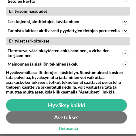
Persujen johtajilla kusi noussut päähän ,onneksi
tietojen käyttö
kerkeää vaikka keskustan ehdokkaaksi Ouluun
Erityisominaisuudet
Tynkkyseltä ääniä pois.
Tarkkojen sijaintitietojen käyttäminen
parempi kun sahuri lähetetään edelleen
Tunnista laitteet aktiivisesti pyydettyjen tietojen perusteella
rysseliin/hondurasiin - säilyy kirkkohopeat ja
Erityiset tarkoitukset
ehtoollisviinit paremmin sakastien säilöissä.
Tietoturva, väärinkäytösten ehkäiseminen ja virheiden
Äänestä
Kommentoi
korjaaminen
Mainonnan ja sisällön tekninen jakelu
Anonyymi
Hyväksymällä sallit tietojesi käsittelyn. Suostumuksesi koskee
2024-02-27 21:56:25
tätä palvelua, hyväksymättä jättäminen voi vaikuttaa
asiakaskokemukseesi. Jotkut teknologiat saattavat perustella
Kävitkö kansakoulun loppuun vai menikö
tietojen käsittelyä oikeutetulla edulla, voit vastustaa tätä tai
muuttaa muita asetuksia klikkaamalla "Asetukset" linkkiä.
liimanhaisteluksi?
Äänestä
Kommentoi
Hyväksy kaikki
Asetukset
Anonyymi
2024-02-27 12:38:36
Tietosuoja