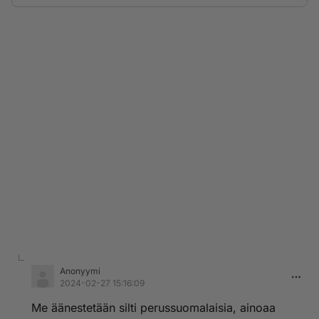
Anonyymi
2024-02-27 15:16:09
Me äänestetään silti perussuomalaisia, ainoaa