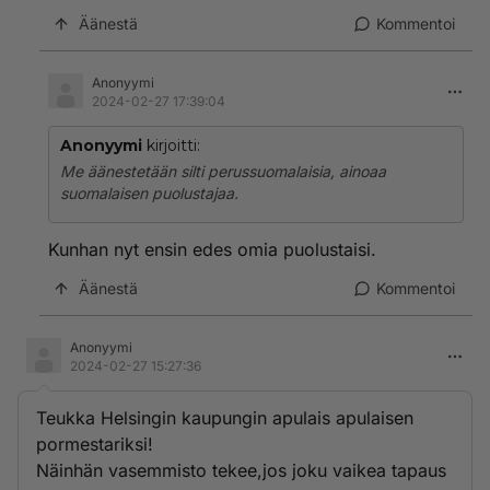
Äänestä
Kommentoi
Anonyymi
2024-02-27 17:39:04
Anonyymi
kirjoitti:
Me äänestetään silti perussuomalaisia, ainoaa
suomalaisen puolustajaa.
Kunhan nyt ensin edes omia puolustaisi.
Äänestä
Kommentoi
Anonyymi
2024-02-27 15:27:36
Teukka Helsingin kaupungin apulais apulaisen
pormestariksi!
Näinhän vasemmisto tekee,jos joku vaikea tapaus