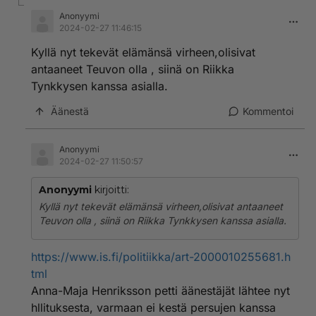
Anonyymi
2024-02-27 11:46:15
Kyllä nyt tekevät elämänsä virheen,olisivat
antaaneet Teuvon olla , siinä on Riikka
Tynkkysen kanssa asialla.
Äänestä
Kommentoi
Anonyymi
2024-02-27 11:50:57
Anonyymi
kirjoitti:
Kyllä nyt tekevät elämänsä virheen,olisivat antaaneet
Teuvon olla , siinä on Riikka Tynkkysen kanssa asialla.
https://www.is.fi/politiikka/art-2000010255681.h
tml
Anna-Maja Henriksson petti äänestäjät lähtee nyt
hllituksesta, varmaan ei kestä persujen kanssa