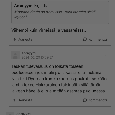
Anonyymi
kirjoitti:
Montako ritaria on persuissa , mitä ritareita sieltä
löytyy.?
Vähempi kuin virheissä ja vassareissa..
Äänestä
Kommentoi
Anonyymi
2024-02-29 10:09:37
Teukan tulevaisuus on loikata toiseen
puolueeseen jos mielii politiikassa olla mukana.
Niin teki Rydman kun kokoomus puukotti selkään
ja niin tekee Hakkarainen toisinpäin sillä tämän
jälkeen hänellä ei ole mitään asemaa puolueessa.
Äänestä
Kommentoi
Anonyymi