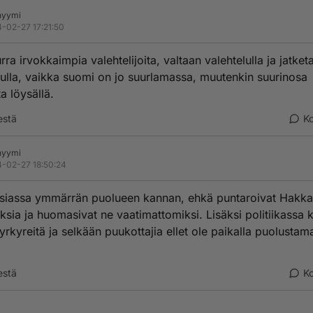
nyymi
-02-27 17:21:50
rra irvokkaimpia valehtelijoita, valtaan valehtelulla ja jatket
lulla, vaikka suomi on jo suurlamassa, muutenkin suurinosa
a löysällä.
estä
K
nyymi
-02-27 18:50:24
siassa ymmärrän puolueen kannan, ehkä puntaroivat Hakka
ksia ja huomasivat ne vaatimattomiksi. Lisäksi politiikassa k
pyrkyreitä ja selkään puukottajia ellet ole paikalla puolusta
estä
K