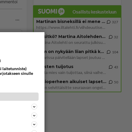
ommentoi
Osallistu keskusteluun
Martinan bisneksillä ei mene hyvin
327
https://www.iltalehti.fi/viihdeuutiset/a/c46da6ab-340f-4790-aaa7-0865eed2336 Yrityksen konkurssihakemus on tullut kärä
Tiesitkö? Martina Aitolehden isäpuoli on tämä suosittu laulaja
32
Martina Aitolehti on seurattu julkisuuden henkilö. Lähipiiriin mahtuu muitakin tunnettuja henkilöitä. Tiesitkö, että Ma
ommentoi
2 km on nykyään liian pitkä koulumatka
104
Hesarissa päivitellään lapset joutuu nyt kulkemaan 2 km kouluun jösses. Ruostefillarilla tuo matka menee vaikka miten äk
a
Miesten tuijotus
43
i laitetunniste)
Mutta mies vain tuijottaa, siinä vaiheessa käännän itse pään pois. Mikä juttu? Yleensä jos joku tuijottaa tai katsoo, hä
arjotakseen sinulle
ullut
Uusioperheen aikuiset lapset tyhjentää jääkaapin käydessään
50
Miten selvittäisitte seuraavan ongelman, meillä on uusioperhe, minulla teini-ikäiset lapset ja puolisolla aikuiset, jotk
 paikan
ommentoi