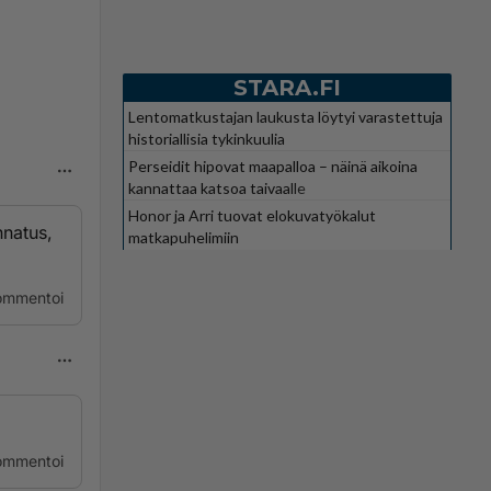
STARA.FI
Lentomatkustajan laukusta löytyi varastettuja
historiallisia tykinkuulia
Perseidit hipovat maapalloa – näinä aikoina
kannattaa katsoa taivaalle
Honor ja Arri tuovat elokuvatyökalut
nnatus,
matkapuhelimiin
ommentoi
ommentoi