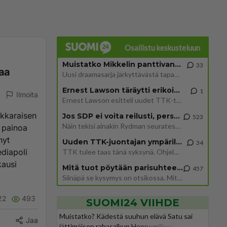
Osallistu keskusteluun
Muistatko Mikkelin panttivankidraaman?
33
saa
Uusi draamasarja järkyttävästä tapauksesta on tulossa. Tositapahtumiin perustuva sarja ammentaa vuoden 1986 Mikkelin pan
Ernest Lawson täräytti erikoisen heiton TTK-lehdistötilaisuudessa: " Onko tässä tarkoituksena...?"
1
Ilmoita
Ernest Lawson esitteli uudet TTK-tähtioppilaat ja opettajat torstaina 6.8. lehdistölle. Tulevalla kaudella on yksi hausk
akkaraisen
Jos SDP ei voita reilusti, persut kumoavat demokratian Suomesta
523
Näin tekisi ainakin Rydman seuratessaan idolinsa Trumpin mallia https://www.is.fi/politiikka/art-2000012187244.html
 painoa
nyt
Uuden TTK-juontajan ympärillä epätietoisuus sakenee - Nyt MTV hämmentää soppaa
34
ediapoli
TTK tulee taas tänä syksynä. Ohjelman uudet tähtioppilaat julkistetaan torstaina 6. elokuuta klo 14 alkavassa lehdistö
kausi
Mitä tuot pöytään parisuhteessa?
457
Siinäpä se kysymys on otsikossa. Mitäpä siis tuot/toisit pöytään parisuhteessa? Oletko mies vai nainen? Koetko sen mitä
22
493
SUOMI24 VIIHDE
Muistatko? Kädestä suuhun elävä Satu sai
Jaa
jättimäisen rahasalkun Henry-miljonääriltä