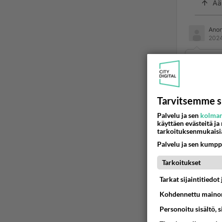
Ää
Ano
2024
Minä ää
Ään
Tarvitsemme s
Palvelu ja sen
kolman
2
käyttäen evästeitä ja
tarkoituksenmukaisi
Persuj
esiin 
Palvelu ja sen kumpp
Naarai
Tarkoitukset
päällä
Tarkat sijaintitiedo
Ää
Kohdennettu mainon
Personoitu sisältö, 