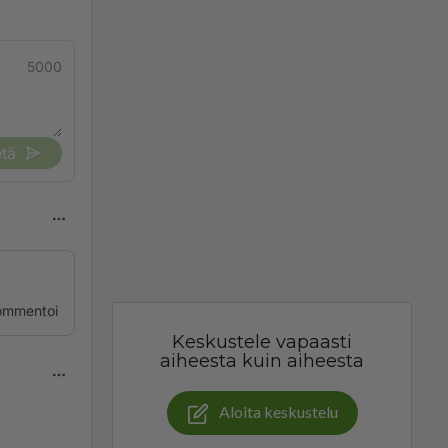
5000
tä
ommentoi
Keskustele vapaasti
aiheesta kuin aiheesta
Aloita keskustelu