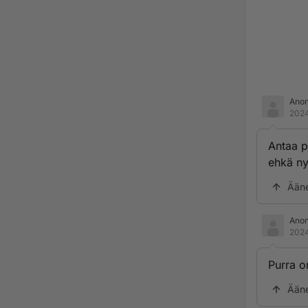
Ano
2024
Antaa p
ehkä ny
Ään
Ano
2024
Purra on
Ään