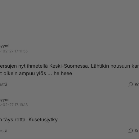
nyymi
-02-27 17:11:55
ersujen nyt ihmetellä Keski-Suomessa. Lähtikin nousuun ka
t oikein ampuu ylös ... he heee
estä
K
nyymi
-02-27 17:19:18
 täys rotta. Kusetusjytky. .
estä
K