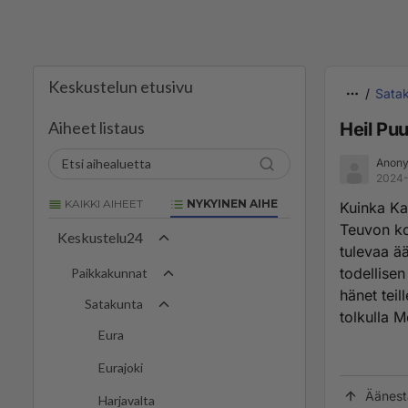
Keskustelun etusivu
Sata
Aiheet listaus
Heil Puu
Anony
2024-
KAIKKI AIHEET
NYKYINEN AIHE
Kuinka Ka
Teuvon k
Keskustelu24
tulevaa ää
todellise
Paikkakunnat
hänet teil
Satakunta
tolkulla M
Eura
Eurajoki
Äänest
Harjavalta