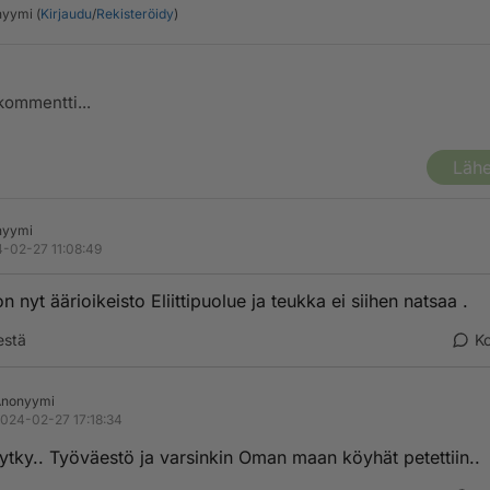
yymi (
Kirjaudu
/
Rekisteröidy
)
Lähe
nyymi
-02-27 11:08:49
n nyt äärioikeisto Eliittipuolue ja teukka ei siihen natsaa .
estä
K
Anonyymi
024-02-27 17:18:34
ytky.. Työväestö ja varsinkin Oman maan köyhät petettiin..