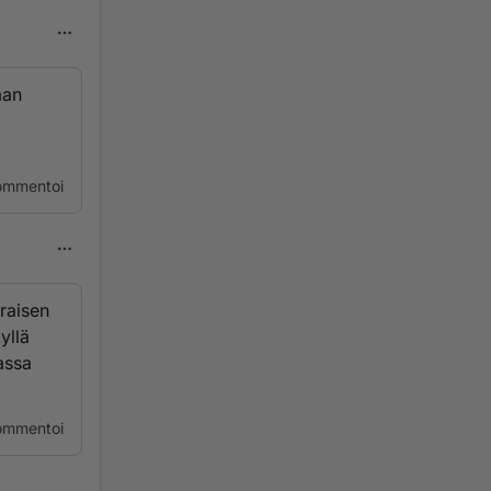
aan
ommentoi
raisen
yllä
massa
ommentoi