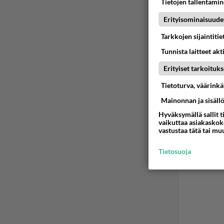
Tietojen tallentamine
Erityisominaisuude
Tarkkojen sijaintiti
Tunnista laitteet akt
Erityiset tarkoituks
Tietoturva, väärink
Mainonnan ja sisäll
Hyväksymällä sallit t
vaikuttaa asiakaskoke
vastustaa tätä tai mu
Tietosuoja