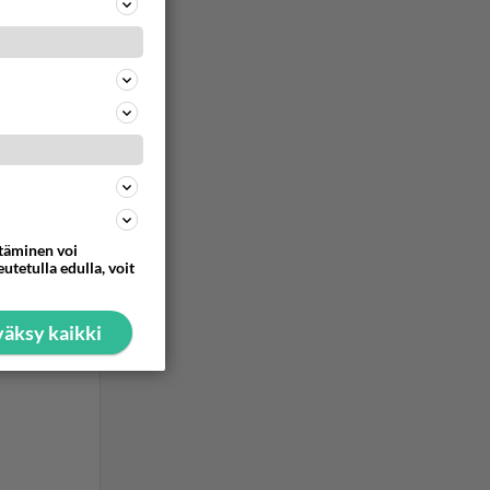
ttäminen voi
utetulla edulla, voit
äksy kaikki