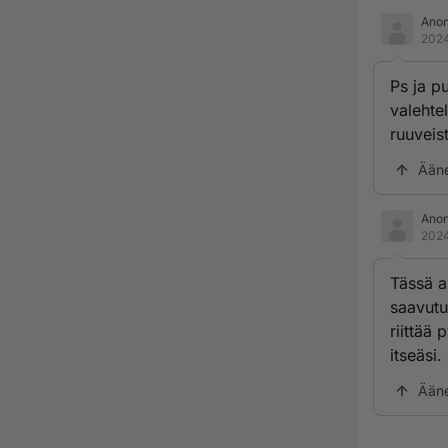
Ano
2024
Ps ja pu
valehte
ruuveist
Ään
Ano
2024
Tässä a
saavutu
riittää 
itseäsi.
Ään