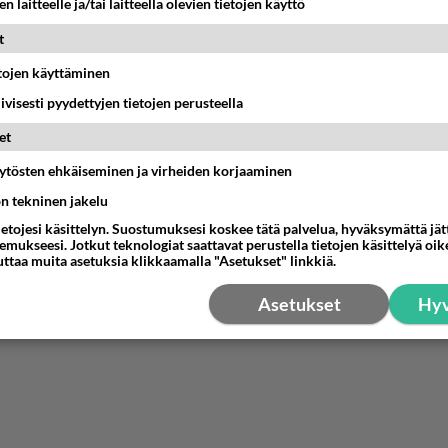
n laitteelle ja/tai laitteella olevien tietojen käyttö
t
etojen käyttäminen
iivisesti pyydettyjen tietojen perusteella
et
äytösten ehkäiseminen ja virheiden korjaaminen
ön tekninen jakelu
ietojesi käsittelyn. Suostumuksesi koskee tätä palvelua, hyväksymättä jä
mukseesi. Jotkut teknologiat saattavat perustella tietojen käsittelyä oike
uttaa muita asetuksia klikkaamalla "Asetukset" linkkiä.
Asetukset
Hyv