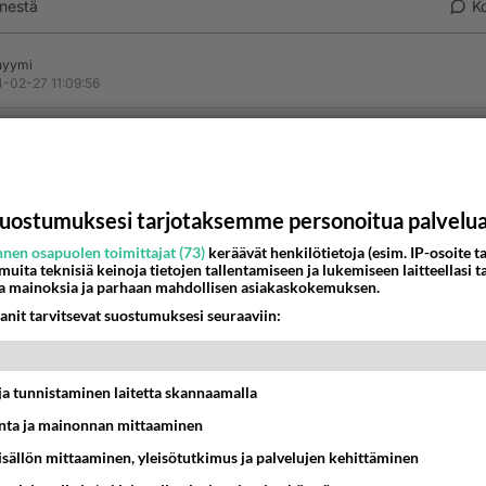
nestä
K
nyymi
-02-27 11:09:56
nestän enkä mitään homoi.
estä
K
uostumuksesi tarjotaksemme personoitua palvelu
Anonyymi
nen osapuolen toimittajat (73)
keräävät henkilötietoja (esim. IP-osoite ta
024-02-27 11:19:37
 muita teknisiä keinoja tietojen tallentamiseen ja lukemiseen laitteellasi t
a mainoksia ja parhaan mahdollisen asiakaskokemuksen.
en näkyvistä äijäkansanedustajista on muutama kaapistaan t
ja muutama kuiskii tulevansa kun kakarat tulee aikuiseksi.
anit tarvitsevat suostumuksesi seuraaviin:
ssaan lesbouden oireet on 3-4 vielä salaoven raossa. Olen
 seurannut.
t ja tunnistaminen laitetta skannaamalla
nestä
K
ta ja mainonnan mittaaminen
sisällön mittaaminen, yleisötutkimus ja palvelujen kehittäminen