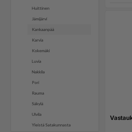
Huittinen
Jämijärvi
Kankaanpää
Karvia
Kokemäki
Luvia
Nakkila
Pori
Rauma
Säkylä
Ulvila
Vastau
Yleistä Satakunnasta