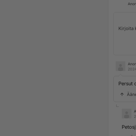
Anon
Ano
2024
Persut o
Ään
2
Petosj