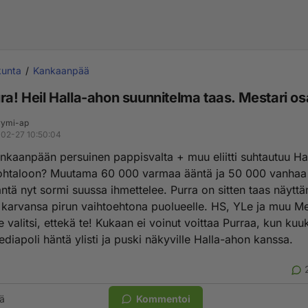
kunta
Kankaanpää
ra! Heil Halla-ahon suunnitelma taas. Mestari o
ymi-ap
02-27 10:50:04
nkaanpään persuinen pappisvalta + muu eliitti suhtautuu H
ohtaloon? Muutama 60 000 varmaa ääntä ja 50 000 vanhaa
ntä nyt sormi suussa ihmettelee. Purra on sitten taas näyttä
n karvansa pirun vaihtoehtona puolueelle. HS, YLe ja muu M
le valitsi, ettekä te! Kukaan ei voinut voittaa Purraa, kun kuu
ediapoli häntä ylisti ja puski näkyville Halla-ahon kanssa.
ä
Kommentoi