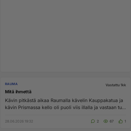
RAUMA
Vastattu 1kk
Mitä ihmettä
Kävin pitkästä aikaa Raumalla kävelin Kauppakatua ja
kävin Prismassa kello oli puoli viis illalla ja vastaan tuli
lähes...
28.06.2026 19:32
2
67
1