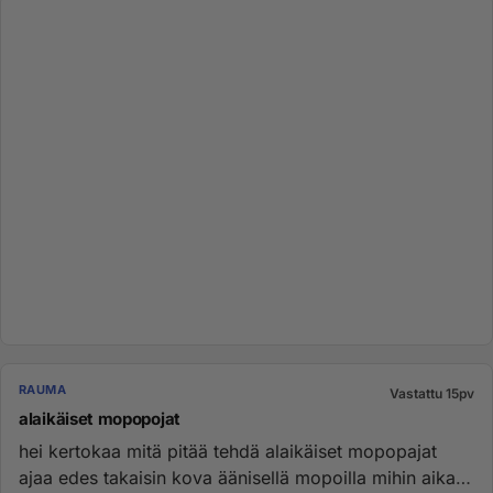
RAUMA
Vastattu 15pv
alaikäiset mopopojat
hei kertokaa mitä pitää tehdä alaikäiset mopopajat
ajaa edes takaisin kova äänisellä mopoilla mihin aikaa