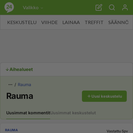
Valikko
KESKUSTELU
VIIHDE
LAINAA
TREFFIT
SÄÄNNÖT
Aihealueet
Rauma
Rauma
Uusi keskustelu
Uusimmat kommentit
Uusimmat keskustelut
RAUMA
Vastattu 5pv