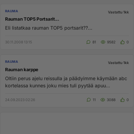
RAUMA
Vastattu 1kk
Rauman TOP5 Portsarit...
Eli listatkaa rauman TOP5 portsarit??...
30.11.2008 13:15
81
9582
0
RAUMA
Vastattu 1kk
Rauman karppe
Oltiin perus ajelu reissulla ja päädyimme käymään abc
kortelassa kunnes joku mies tuli pyytää apuu
automaatin kanssa ja ...
24.09.2023 02:26
11
3088
0