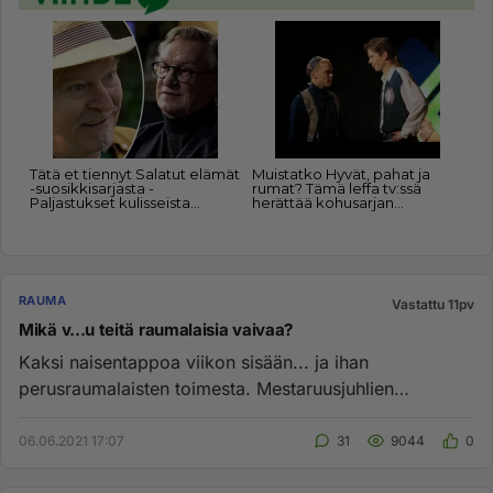
RAUMA
Vastattu 11pv
Mikä v...u teitä raumalaisia vaivaa?
Kaksi naisentappoa viikon sisään... ja ihan
perusraumalaisten toimesta. Mestaruusjuhlien
jälkipyykkiä vai koronan jälkis...
06.06.2021 17:07
31
9044
0