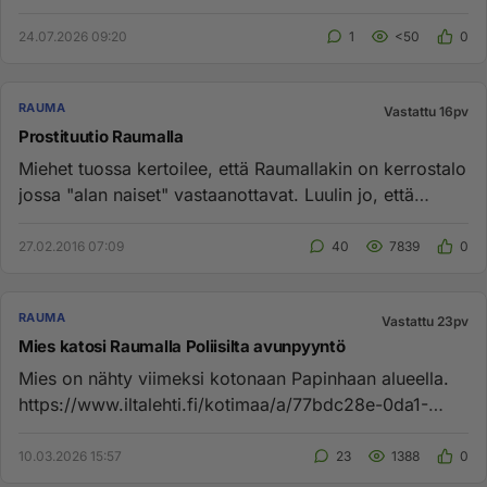
tahanssa vanhe...
24.07.2026 09:20
1
<50
0
RAUMA
Vastattu 16pv
Prostituutio Raumalla
Miehet tuossa kertoilee, että Raumallakin on kerrostalo
jossa "alan naiset" vastaanottavat. Luulin jo, että
Raumalla tää...
27.02.2016 07:09
40
7839
0
RAUMA
Vastattu 23pv
Mies katosi Raumalla Poliisilta avunpyyntö
Mies on nähty viimeksi kotonaan Papinhaan alueella.
https://www.iltalehti.fi/kotimaa/a/77bdc28e-0da1-
4bf3-a7b3-dad69c65...
10.03.2026 15:57
23
1388
0