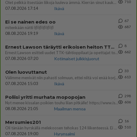
710
Olet pelkkä itsestään liikoja luuleva ämmä. Kierrän sinut kaukaa nyt ja aina. Olit mulle pelkkä lelu vaan.
07.08.2026 17:14
Ikävä
67
Ei se nainen edes oo
687
mitenkään nätti 🤣🤣🤣🤣🤣
08.08.2026 19:19
Ikävä
8
Ernest Lawson täräytti erikoisen heiton TTK-lehdistötilaisuudessa: " Onko tässä tarkoituksena...?"
662
Ernest Lawson esitteli uudet TTK-tähtioppilaat ja opettajat torstaina 6.8. lehdistölle. Tulevalla kaudella on yksi hausk
07.08.2026 07:20
Kotimaiset julkkisjuorut
33
Olen luovuttanut
613
Välimme menivät niin pahasti solmuun, ettei niitä voi enää korjata. On aika jatkaa elämässä eteenpäin. Toivon sulle kaik
07.08.2026 15:03
Ikävä
298
Poliisi yritti murhata mopopojan
606
Nyt menee kissalan poikien touhu liian pitkälle! https://www.is.fi/kotimaa/art-2000012193221.html Karu video mopomiiti
08.08.2026 21:05
Maailman menoa
16
Mersumies201
510
Oli tänään hyrskällä melekoosen tehokas 124 liikenteessä. Ei paljon vastamäki haitannu....
07.08.2026 19:00
Hyrynsalmi