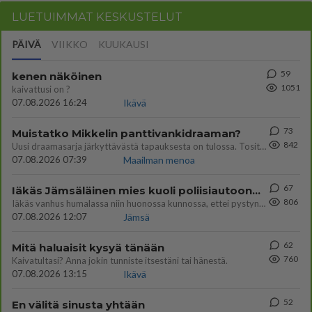
LUETUIMMAT KESKUSTELUT
PÄIVÄ
VIIKKO
KUUKAUSI
59
kenen näköinen
1051
kaivattusi on ?
07.08.2026 16:24
Ikävä
73
Muistatko Mikkelin panttivankidraaman?
842
Uusi draamasarja järkyttävästä tapauksesta on tulossa. Tositapahtumiin perustuva sarja ammentaa vuoden 1986 Mikkelin pan
07.08.2026 07:39
Maailman menoa
67
Iäkäs Jämsäläinen mies kuoli poliisiautoon matkalla Jyväskylän putkaan
806
Iäkäs vanhus humalassa niin huonossa kunnossa, ettei pystynyt huolehtimaan itsestään niin ainoa apu sillä hetkellä oli
07.08.2026 12:07
Jämsä
62
Mitä haluaisit kysyä tänään
760
Kaivatultasi? Anna jokin tunniste itsestäni tai hänestä.
07.08.2026 13:15
Ikävä
52
En välitä sinusta yhtään