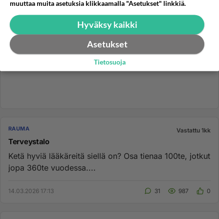
muuttaa muita asetuksia klikkaamalla "Asetukset" linkkiä.
Hyväksy kaikki
Asetukset
Tietosuoja
RAUMA
Vastattu 1kk
Terveystalo
Ketä hyviä lääkäreitä siellä on? Osa tienaa 100te, jotkut
jopa 360te vuodessa....
14.03.2026 17:13
31
987
0