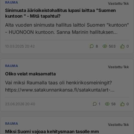
RAUMA
Vastattu 1kk
Sinimusta äärioikeistohallitus lupasi laittaa "Suomen
kuntoon " - Mitä tapahtui?
Alta vuoden sinimusta hallitus laittoi Suomen "kuntoon"
- HUONOON kuntoon. Sanna Marinin hallituksen
jälkeensä jättämä l...
10.03.2025 20:42
8
503
0
RAUMA
Vastattu 1kk
Oliko velat maksamatta
Vai miksi Raumalla taas oli henkirikosmeiningit?
https://www.satakunnankansa.fi/satakunta/art-
2000012095730.html...
23.06.2026 20:40
1
58
0
RAUMA
Vastattu 1kk
Miksi Suomi vajoaa kehitysmaan tasolle mm