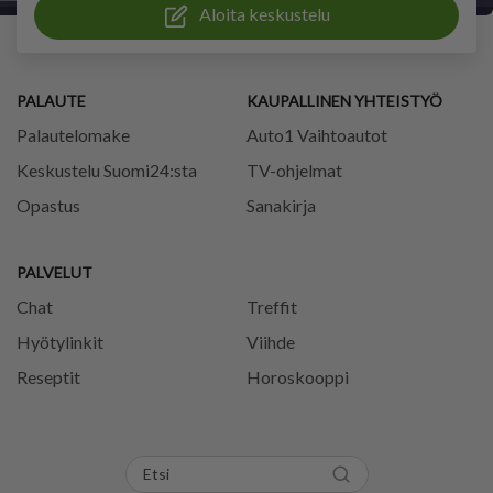
Aloita keskustelu
PALAUTE
KAUPALLINEN YHTEISTYÖ
Palautelomake
Auto1 Vaihtoautot
Keskustelu Suomi24:sta
TV-ohjelmat
Opastus
Sanakirja
PALVELUT
Chat
Treffit
Hyötylinkit
Viihde
Reseptit
Horoskooppi