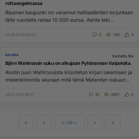
rottaongelmassa
Rauman kaupunki on varannut haittaeläinten torjuntaan
tälle vuodelle rahaa 10 000 euroa. Aerila teki
virkamiespäätöksen,...
14.06.2026 04:02
2
<50
0
RAUMA
Vastattu 1kk
Björn Wahlroosin suku on alkujaan Pyhärannan Valpoloita.
Aloitin juuri Wahlroosista kirjoitetun kirjan lukemisen ja
mielenkiinnolla seuraan mitä tämä Melander-sukuun
kuuluva mie...
25.10.2013 18:47
10
4657
0
1
/
30