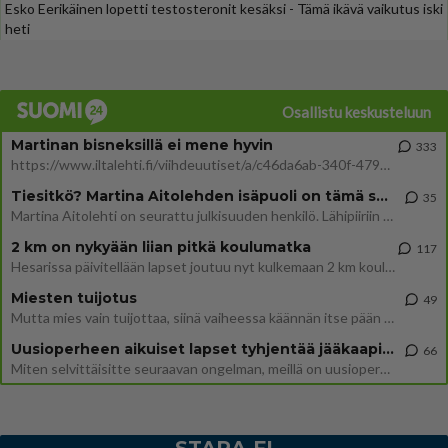
Esko Eerikäinen lopetti testosteronit kesäksi - Tämä ikävä vaikutus iski
heti
Osallistu keskusteluun
Martinan bisneksillä ei mene hyvin
333
https://www.iltalehti.fi/viihdeuutiset/a/c46da6ab-340f-4790-aaa7-0865eed2336 Yrityksen konkurssihakemus on tullut kärä
Tiesitkö? Martina Aitolehden isäpuoli on tämä suosittu laulaja
35
Martina Aitolehti on seurattu julkisuuden henkilö. Lähipiiriin mahtuu muitakin tunnettuja henkilöitä. Tiesitkö, että Ma
2 km on nykyään liian pitkä koulumatka
117
Hesarissa päivitellään lapset joutuu nyt kulkemaan 2 km kouluun jösses. Ruostefillarilla tuo matka menee vaikka miten äk
Miesten tuijotus
49
Mutta mies vain tuijottaa, siinä vaiheessa käännän itse pään pois. Mikä juttu? Yleensä jos joku tuijottaa tai katsoo, hä
Uusioperheen aikuiset lapset tyhjentää jääkaapin käydessään
66
Miten selvittäisitte seuraavan ongelman, meillä on uusioperhe, minulla teini-ikäiset lapset ja puolisolla aikuiset, jotk