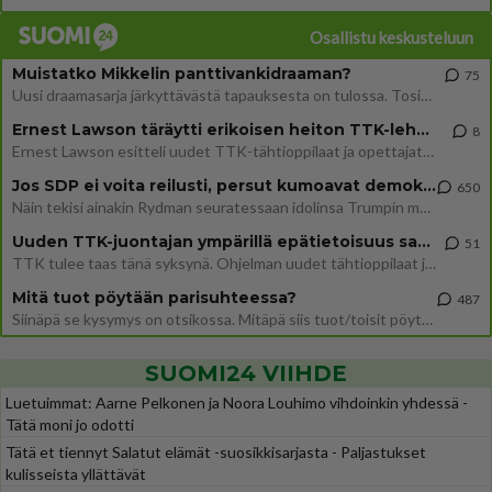
Osallistu keskusteluun
Muistatko Mikkelin panttivankidraaman?
75
Uusi draamasarja järkyttävästä tapauksesta on tulossa. Tositapahtumiin perustuva sarja ammentaa vuoden 1986 Mikkelin pan
Ernest Lawson täräytti erikoisen heiton TTK-lehdistötilaisuudessa: " Onko tässä tarkoituksena...?"
8
Ernest Lawson esitteli uudet TTK-tähtioppilaat ja opettajat torstaina 6.8. lehdistölle. Tulevalla kaudella on yksi hausk
Jos SDP ei voita reilusti, persut kumoavat demokratian Suomesta
650
Näin tekisi ainakin Rydman seuratessaan idolinsa Trumpin mallia https://www.is.fi/politiikka/art-2000012187244.html
Uuden TTK-juontajan ympärillä epätietoisuus sakenee - Nyt MTV hämmentää soppaa
51
TTK tulee taas tänä syksynä. Ohjelman uudet tähtioppilaat julkistetaan torstaina 6. elokuuta klo 14 alkavassa lehdistö
Mitä tuot pöytään parisuhteessa?
487
Siinäpä se kysymys on otsikossa. Mitäpä siis tuot/toisit pöytään parisuhteessa? Oletko mies vai nainen? Koetko sen mitä
SUOMI24 VIIHDE
Luetuimmat: Aarne Pelkonen ja Noora Louhimo vihdoinkin yhdessä -
Tätä moni jo odotti
Tätä et tiennyt Salatut elämät -suosikkisarjasta - Paljastukset
kulisseista yllättävät