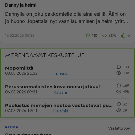
Danny ja helmi
Dannylla on joku pakkomielle olla aina esillä. Ääni on
jo huono ,lopettaisi nyt vaan laulamisen ja helmi yrittää
matkia ...
15.02.2025 06:32
110
3176
0
TRENDAAVAT KESKUSTELUT
133
Mopomiitti!
338
08.08.2026 21:32
Tuusula
169
Perussuomalaisten kova nousu jatkuu!
498
06.08.2026 09:31
Kajaani
82
Puolustus menojen nostoa vastustavat puolueet ja henkilöt keskustan puheenjohtaja Antti Kaikkone
29
07.08.2026 19:11
Helsinki
RAUMA
Vastattu 5pv