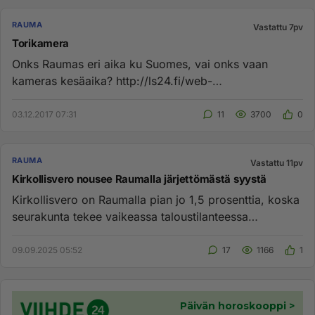
RAUMA
Vastattu 7pv
Torikamera
Onks Raumas eri aika ku Suomes, vai onks vaan
kameras kesäaika? http://ls24.fi/web-
kamerat/kauppatori-raum...
03.12.2017 07:31
11
3700
0
RAUMA
Vastattu 11pv
Kirkollisvero nousee Raumalla järjettömästä syystä
Kirkollisvero on Raumalla pian jo 1,5 prosenttia, koska
seurakunta tekee vaikeassa taloustilanteessa
järjettömiä investo...
09.09.2025 05:52
17
1166
1