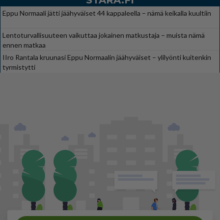
STARA.FI
Eppu Normaali jätti jäähyväiset 44 kappaleella – nämä keikalla kuultiin
Lentoturvallisuuteen vaikuttaa jokainen matkustaja – muista nämä
ennen matkaa
IIro Rantala kruunasi Eppu Normaalin jäähyväiset – ylilyönti kuitenkin
tyrmistytti