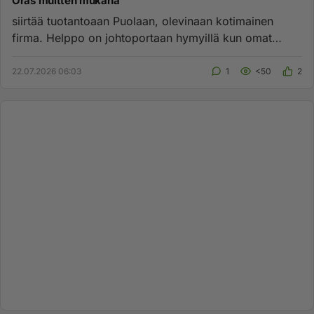
Oras muitten mukana
siirtää tuotantoaan Puolaan, olevinaan kotimainen
firma. Helppo on johtoportaan hymyillä kun omat
bonukset nousee irtisa...
22.07.2026 06:03
1
<50
2