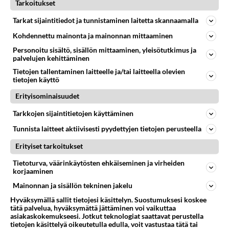
Tarkoitukset
ennen kuin
Tarkat sijaintitiedot ja tunnistaminen laitetta skannaamalla
Vanhan Rauman kiinteistönomistajat nyt kannattaa
herätä ennen kuin on myöhäistä** Kun Vanhan Rauman
Kohdennettu mainonta ja mainonnan mittaaminen
kaavaa ollaan muut...
Personoitu sisältö, sisällön mittaaminen, yleisötutkimus ja
palvelujen kehittäminen
02.07.2026 06:02
3
<50
2
Tietojen tallentaminen laitteelle ja/tai laitteella olevien
tietojen käyttö
RAUMA
Vastattu 1kk
Erityisominaisuudet
Heikot miehet
Tarkkojen sijaintitietojen käyttäminen
Se Veijolan ampumaksi joutunut omasi isot lihakset.
Tunnista laitteet aktiivisesti pyydettyjen tietojen perusteella
Silti penkki oli vain 180kg. Veijola nostanut joku 235kg
ilman varus...
Erityiset tarkoitukset
04.01.2023 23:07
21
2088
0
Tietoturva, väärinkäytösten ehkäiseminen ja virheiden
korjaaminen
Mainonnan ja sisällön tekninen jakelu
Hyväksymällä sallit tietojesi käsittelyn. Suostumuksesi koskee
tätä palvelua, hyväksymättä jättäminen voi vaikuttaa
asiakaskokemukseesi. Jotkut teknologiat saattavat perustella
tietojen käsittelyä oikeutetulla edulla, voit vastustaa tätä tai