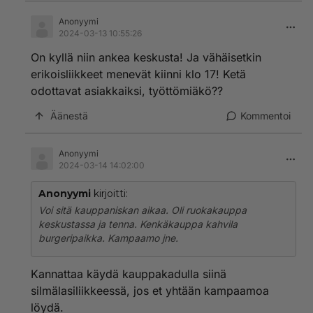
Anonyymi
2024-03-13 10:55:26
On kyllä niin ankea keskusta! Ja vähäisetkin
erikoisliikkeet menevät kiinni klo 17! Ketä
odottavat asiakkaiksi, työttömiäkö??
Äänestä
Kommentoi
Anonyymi
2024-03-14 14:02:00
Anonyymi
kirjoitti:
Voi sitä kauppaniskan aikaa. Oli ruokakauppa
keskustassa ja tenna. Kenkäkauppa kahvila
burgeripaikka. Kampaamo jne.
Kannattaa käydä kauppakadulla siinä
silmälasiliikkeessä, jos et yhtään kampaamoa
löydä.