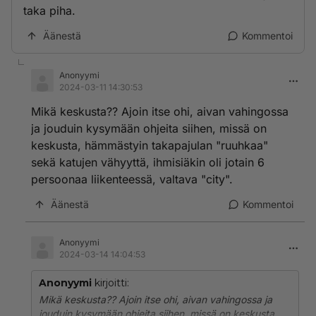
taka piha.
Äänestä
Kommentoi
Anonyymi
2024-03-11 14:30:53
Mikä keskusta?? Ajoin itse ohi, aivan vahingossa
ja jouduin kysymään ohjeita siihen, missä on
keskusta, hämmästyin takapajulan "ruuhkaa"
sekä katujen vähyyttä, ihmisiäkin oli jotain 6
persoonaa liikenteessä, valtava "city".
Äänestä
Kommentoi
Anonyymi
2024-03-14 14:04:53
Anonyymi
kirjoitti:
Mikä keskusta?? Ajoin itse ohi, aivan vahingossa ja
jouduin kysymään ohjeita siihen, missä on keskusta,