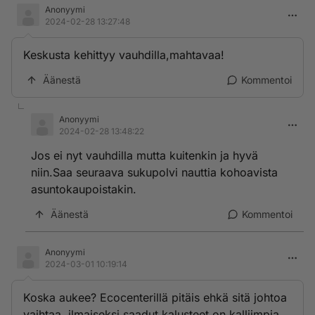
Anonyymi
2024-02-28 13:27:48
Keskusta kehittyy vauhdilla,mahtavaa!
Äänestä
Kommentoi
Anonyymi
2024-02-28 13:48:22
Jos ei nyt vauhdilla mutta kuitenkin ja hyvä
niin.Saa seuraava sukupolvi nauttia kohoavista
asuntokaupoistakin.
Äänestä
Kommentoi
Anonyymi
2024-03-01 10:19:14
Koska aukee? Ecocenterillä pitäis ehkä sitä johtoa
vaihtaa, ilmaiseksi saadut kalusteet on kalliimpia