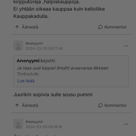
kirpputoreja ,halpiskauppoja.
Ei yhtään oikeaa kauppaa kuin kelloliike
Kauppakadulla.
Äänestä
Kommentoi
Anonyymi
2024-03-05 08:17:46
Anonyymi
kirjoitti:
Ja taas uusi kippari ilmoitti avaavansa liikkeen
Torikadulle.
Ei hyvää päivää mikä kaupunki,ei muuta kuin
Lue lisää
kirpputoreja ,halpiskauppoja.
Ei yhtään oikeaa kauppaa kuin kelloliike
Juurikin sopivia sulle sossu pummi
Kauppakadulla.
Äänestä
Kommentoi
Anonyymi
2024-03-05 08:18:16