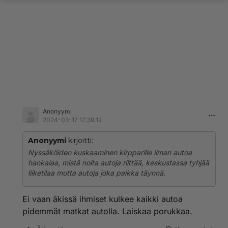
Anonyymi
2024-03-17 17:39:12
Anonyymi
kirjoitti:
Nyssäköiden kuskaaminen kirpparille ilman autoa
hankalaa, mistä noita autoja riittää, keskustassa tyhjää
liiketilaa mutta autoja joka paikka täynnä.
Ei vaan äkissä ihmiset kulkee kaikki autoa
pidemmät matkat autolla. Laiskaa porukkaa.