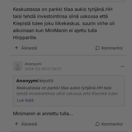
Keskustassa on parkki tilaa aukio tyhjänä.HH
taisi tehdä investointinsa siinä uskossa että
Kiepistä tulee joku liikekeskus. suurin virhe oli
aikoinaan kun MiniManin ei ajettu tulla
Hirpparille.
Äänestä
Kommentoi
Anonyymi
2024-03-08 07:30:01
Anonyymi
kirjoitti:
Keskustassa on parkki tilaa aukio tyhjänä.HH taisi
tehdä investointinsa siinä uskossa että Kiepistä tulee
joku liikekeskus. suurin virhe oli aikoinaan kun
Lue lisää
MiniManin ei ajettu tulla Hirpparille.
Minimanin ei annettu tulla…
Äänestä
Kommentoi