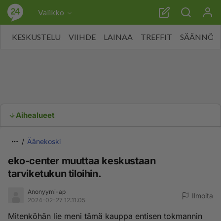
Valikko
KESKUSTELU
VIIHDE
LAINAA
TREFFIT
SÄÄNNÖT
Aihealueet
Äänekoski
eko-center muuttaa keskustaan
tarviketukun tiloihin.
Anonyymi-ap
Ilmoita
2024-02-27 12:11:05
Mitenköhän lie meni tämä kauppa entisen tokmannin