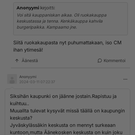
Anonyymi
kirjoitti:
Voi sitä kauppaniskan aikaa. Oli ruokakauppa
keskustassa ja tenna. Kenkäkauppa kahvila
burgeripaikka. Kampaamo jne.
Siitä ruokakaupasta nyt puhumattakaan, iso CM
ihan ytimesä!
Äänestä
Kommentoi
Anonyymi
2024-03-11 07:22:37
Siksihän kaupunki on jäänne jostain.Rapistuu ja
kuihtuu..
Muuallta tulevat kysyvät missä täällä on kaupungin
keskusta?
Jyväskylässäkin keskusta on mennyt surkeaan
kuntoon,mutta Äänekosken keskusta on kuin joku