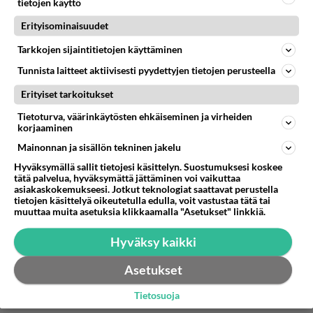
tietojen käyttö
Erityisominaisuudet
Anonyymi
2024-03-11 16:08:02
Tarkkojen sijaintitietojen käyttäminen
Anonyymi
kirjoitti:
Tunnista laitteet aktiivisesti pyydettyjen tietojen perusteella
Notta ihan yhtä liukas se katu on kaikille. Nastakenkiä
Erityiset tarkoitukset
saa oli lapsi tahi aikuunen.
Tietoturva, väärinkäytösten ehkäiseminen ja virheiden
korjaaminen
Nyssäköiden kuskaaminen kirpparille ilman autoa
Mainonnan ja sisällön tekninen jakelu
hankalaa, mistä noita autoja riittää, keskustassa
Hyväksymällä sallit tietojesi käsittelyn. Suostumuksesi koskee
tyhjää liiketilaa mutta autoja joka paikka täynnä.
tätä palvelua, hyväksymättä jättäminen voi vaikuttaa
asiakaskokemukseesi. Jotkut teknologiat saattavat perustella
Äänestä
Kommentoi
tietojen käsittelyä oikeutetulla edulla, voit vastustaa tätä tai
muuttaa muita asetuksia klikkaamalla "Asetukset" linkkiä.
Hyväksy kaikki
Asetukset
Tietosuoja