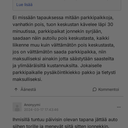
valittaa asukkaiden muuttamisesta Jyväskylään tai
Lue lisää
jonnekin muualle. Asukkaat vähenee ja todetaan, että
turhaan rakennettiin parkkitalo. Onhan sitä paljon
Ei missään tapauksessa mitään parkkipaikkoja,
muutakin turhaa tehty ja rakennettu. Ja rahaa kun on,
vanhatkin pois, tuon keskustan kävelee läpi 30
velkarahaa.
minuutissa, parkkipaikat jonnekin syrjään,
saadaan näin autoilu pois keskustasta, kaikki
liikenne muu kuin välttämätön pois keskustasta,
jos on välttämätön saada parkkipaikka, niin
maksulliseksi ainakin jotta säästytään saasteilta
ja ylimääräisiltä kustannuksilta. Jokaiselle
parkkipaikalle pysäköintikiekko pakko ja tietysti
maksulliseksi.
Äänestä
Kommentoi
Anonyymi
2024-03-17 17:43:46
Ihmisillä tuntuu päivisin olevan tapana jättää auto
siihen torille ja menevät siitä sitten jonnekkin.