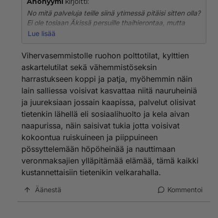
Anonyymi
kirjoitti:
No mitä palveluja teille siinä ytimessä pitäisi sitten olla?
Ei ole tosiaan Äkissä persuille thaihierontaa, mutta
löytyy ruokakauppaa, ruokapaikkoja, partureita,
Lue lisää
kampaamoja, kello ja kultaliike, pankkipalvelut, r-
kioski, isot supermarketitkin etäisyydellä. On
Vihervasemmistolle ruohon polttotilat, kylttien
urheilupaikkaa, vaateliikettä, kuntosalia, uimahallia,
askartelutilat sekä vähemmistöseksin
sisäliikuntapaikkaa..
harrastukseen koppi ja patja, myöhemmin näin
lain salliessa voisivat kasvattaa niitä nauruheiniä
..Mitä vielä pitäis olla, että persu lakkais itkemästä?
ja juureksiaan jossain kaapissa, palvelut olisivat
tietenkin lähellä eli sosiaalihuolto ja kela aivan
naapurissa, näin saisivat tukia jotta voisivat
kokoontua ruiskuineen ja piippuineen
pössyttelemään höpöheinää ja nauttimaan
veronmaksajien ylläpitämää elämää, tämä kaikki
kustannettaisiin tietenikin velkarahalla.
Äänestä
Kommentoi