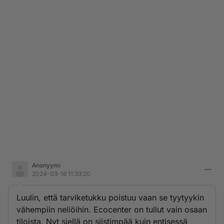
Anonyymi
2024-03-16 11:33:20
Luulin, että tarviketukku poistuu vaan se tyytyykin
vähempiin neliöihin. Ecocenter on tullut vain osaan
tiloista. Nyt siellä on siistimpää kuin entisessä