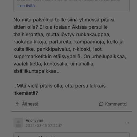
hämmästyin takapajulan "ruuhkaa" sekä katujen
Lue lisää
vähyyttä, ihmisiäkin oli jotain 6 persoonaa liikenteessä,
valtava "city".
No mitä palveluja teille siinä ytimessä pitäisi
sitten olla? Ei ole tosiaan Äkissä persuille
thaihierontaa, mutta löytyy ruokakauppaa,
ruokapaikkoja, partureita, kampaamoja, kello ja
kultaliike, pankkipalvelut, r-kioski, isot
supermarketitkin etäisyydellä. On urheilupaikkaa,
vaateliikettä, kuntosalia, uimahallia,
sisäliikuntapaikkaa..
..Mitä vielä pitäis olla, että persu lakkais
itkemästä?
Äänestä
Kommentoi
Anonyymi
2024-03-15 07:22:17