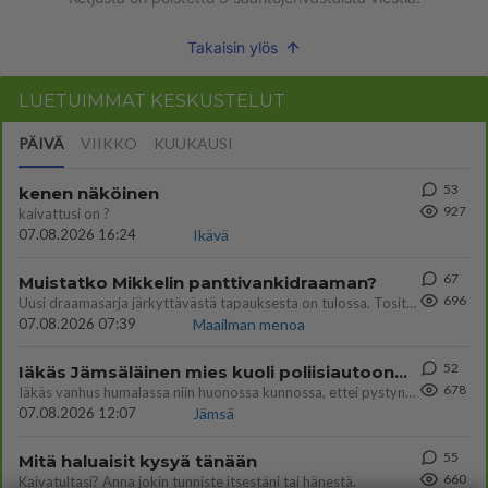
Takaisin ylös
LUETUIMMAT KESKUSTELUT
PÄIVÄ
VIIKKO
KUUKAUSI
53
kenen näköinen
927
kaivattusi on ?
07.08.2026 16:24
Ikävä
67
Muistatko Mikkelin panttivankidraaman?
696
Uusi draamasarja järkyttävästä tapauksesta on tulossa. Tositapahtumiin perustuva sarja ammentaa vuoden 1986 Mikkelin pan
07.08.2026 07:39
Maailman menoa
52
Iäkäs Jämsäläinen mies kuoli poliisiautoon matkalla Jyväskylän putkaan
678
Iäkäs vanhus humalassa niin huonossa kunnossa, ettei pystynyt huolehtimaan itsestään niin ainoa apu sillä hetkellä oli
07.08.2026 12:07
Jämsä
55
Mitä haluaisit kysyä tänään
660
Kaivatultasi? Anna jokin tunniste itsestäni tai hänestä.