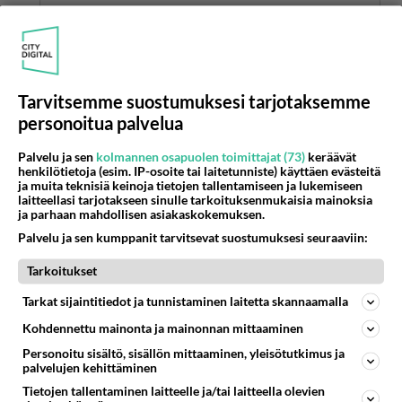
Anonyymi
kirjoitti:
Pääseehän sinne apteekkin myös pyörällä, potkurilla,
tai kävellen..
Moni iäkkäämpi ei näillä keleillä uskalla lähteä
Tarvitsemme suostumuksesi tarjotaksemme
kilometrien päästä liukastelemaan.
personoitua palvelua
Äänestä
Kommentoi
Palvelu ja sen
kolmannen osapuolen toimittajat (73)
keräävät
henkilötietoja (esim. IP-osoite tai laitetunniste) käyttäen evästeitä
ja muita teknisiä keinoja tietojen tallentamiseen ja lukemiseen
laitteellasi tarjotakseen sinulle tarkoituksenmukaisia mainoksia
Anonyymi
ja parhaan mahdollisen asiakaskokemuksen.
2024-03-11 02:59:42
Palvelu ja sen kumppanit tarvitsevat suostumuksesi seuraaviin:
Anonyymi
kirjoitti:
Tarkoitukset
Moni iäkkäämpi ei näillä keleillä uskalla lähteä
kilometrien päästä liukastelemaan.
Tarkat sijaintitiedot ja tunnistaminen laitetta skannaamalla
Kohdennettu mainonta ja mainonnan mittaaminen
Notta ihan yhtä liukas se katu on kaikille.
Personoitu sisältö, sisällön mittaaminen, yleisötutkimus ja
Nastakenkiä saa oli lapsi tahi aikuunen.
palvelujen kehittäminen
Äänestä
Kommentoi
Tietojen tallentaminen laitteelle ja/tai laitteella olevien