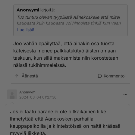
Anonyymi
kirjoitti:
Tuo tuntuu olevan tyypillistä Äänekoskelle että miltei
kaupasta kuin kaupasta voi hinnoista tinkiä kun vaan
oivaltaa.Ja kyllä se pitäisi olla perusedellytys että
Lue lisää
hinnat on kaupassa samat kuin netissä ettei joka
helvetin tuotteesta tarvitse mainita.Ja sitkeässä tuntuu
Joo vähän epäilyttää, että ainakin osa tuosta
sekin olevan että käteisellä pitäis maksaa.Kuka
käteisestä menee palkkatukityöläisten omaan
sivistynyt kuluttaja pitää nykyään käteistä mukana.
taskuun, kun sillä maksamista niin korostetaan
näissä tukihimmeleissä.
Äänestä
Kommentoi
Anonyymi
2024-03-04 01:27:36
Jos ei laatu parane ei ole pitkäikäinen liike.
Ihmetyttää että Äänekosken parhailla
kauppapaikoilla ja kiinteistöissä on näitä krääsää
myyviä liikkeitä.