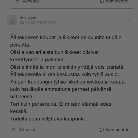
Äänestä
Kommentoi
Anonyymi
2024-03-08 07:39:11
Äänekosken kaupat ja liikkeet on suuniteltu päin
persettä.
Olisi aivan erilaista kun liikkeet olisivat
keskittyneet ja palvelut.
Olisi elämää ja moni pienikin yrittäjä voisi pärjätä.
Äänekoskella ei ole keskustaa kuin tyhjä aukio.
Ympäri kaupungin tyhjiä liikehuoneistoja ja kaupat
kuin haulikolla ammuttuna parhaat päivänsä
nähneenä.
Tori kuin persereikä. Ei mitään elämää edes
kesällä.
Todella epämiellyttävä kaupunki.
Äänestä
Kommentoi