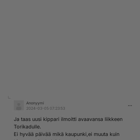
Anonyymi
2024-03-05 07:23:53
Ja taas uusi kippari ilmoitti avaavansa liikkeen
Torikadulle.
Ei hyvää päivää mikä kaupunki,ei muuta kuin