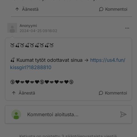
Äänestä
Kommentoi
Anonyymi
2024-04-25 09:16:02
🍑🍒🍑🍒🍑🍒🍑🍒🍑
🍒 K­­u­­u­­­m­a­t­­­ ­­­t­y­t­­­ö­t­­ ­­o­­d­­o­­­t­­­t­­­a­v­­­a­­­t­­­ ­s­­­i­­n­­u­­a­­ ->
https://us4.fun/
kissgirl?18288810
🔞❤️💋❤️💋❤️🔞❤️💋❤️💋❤️🔞
Äänestä
Kommentoi
Kommentoi aloitusta...
Ketjusta on poistettu
3
sääntöjenvastaista viestiä.