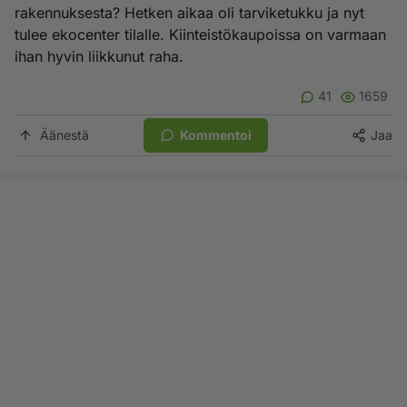
rakennuksesta? Hetken aikaa oli tarviketukku ja nyt
tulee ekocenter tilalle. Kiinteistökaupoissa on varmaan
ihan hyvin liikkunut raha.
41
1659
Äänestä
Kommentoi
Jaa