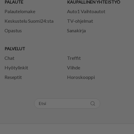
PALAUTE
KAUPALLINEN YHTEISTYÖ
Palautelomake
Auto1 Vaihtoautot
Keskustelu Suomi24:sta
TV-ohjelmat
Opastus
Sanakirja
PALVELUT
Chat
Treffit
Hyötylinkit
Viihde
Reseptit
Horoskooppi