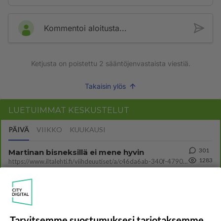
Kommentoi aloitusta...
Ketjusta on poistettu
2
sääntöjenvastaista viestiä.
Takaisin ylös
LUETUIMMAT KESKUSTELUT
PÄIVÄ
VIIKKO
KUUKAUSI
301
Martinan bisneksillä ei mene hyvin
1283
https://www.iltalehti.fi/viihdeuutiset/a/c46da6ab-340f-4790-aaa7-0865eed2336 Yrityksen konkurssihakemus on tullut kärä
05.08.2026 05:51
Kotimaiset julkkisjuorut
30
Tiesitkö? Martina Aitolehden isäpuoli on tämä suosittu laulaja
1057
Martina Aitolehti on seurattu julkisuuden henkilö. Lähipiiriin mahtuu muitakin tunnettuja henkilöitä. Tiesitkö, että Ma
05.08.2026 07:23
Kotimaiset julkkisjuorut
Tarvitsemme suostumuksesi tarjotaksemme