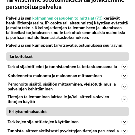
personoitua palvelua
64
Mitä töitä kaivattusi on tehnyt?
877
😅
Palvelu ja sen
kolmannen osapuolen toimittajat (73)
keräävät
05.08.2026 13:25
Ikävä
henkilötietoja (esim. IP-osoite tai laitetunniste) käyttäen evästeitä
ja muita teknisiä keinoja tietojen tallentamiseen ja lukemiseen
72
Voiko meidän välit
laitteellasi tarjotakseen sinulle tarkoituksenmukaisia mainoksia
861
ja parhaan mahdollisen asiakaskokemuksen.
Koskaan parantua tästä?
05.08.2026 05:34
Ikävä
Palvelu ja sen kumppanit tarvitsevat suostumuksesi seuraaviin:
420
Tarkoitukset
Jos SDP ei voita reilusti, persut kumoavat demokratian Suomesta
715
Näin tekisi ainakin Rydman seuratessaan idolinsa Trumpin mallia https://www.is.fi/politiikka/art-2000012187244.html
Tarkat sijaintitiedot ja tunnistaminen laitetta skannaamalla
06.08.2026 09:02
Maailman menoa
Kohdennettu mainonta ja mainonnan mittaaminen
47
Onko kaivattusi
Personoitu sisältö, sisällön mittaaminen, yleisötutkimus ja
639
Kummallinen jossakin suhteessa?
palvelujen kehittäminen
05.08.2026 17:47
Ikävä
Tietojen tallentaminen laitteelle ja/tai laitteella olevien
tietojen käyttö
72
Mies, olenko ymmärtänyt oikein?
Erityisominaisuudet
598
Ystävyys/salainen suhde/molemmat ovat täysin poissuljettuja asioita? Nainen
05.08.2026 11:40
Ikävä
Tarkkojen sijaintitietojen käyttäminen
38
Kauanko olet kaivannut kaivattuasi ja
Tunnista laitteet aktiivisesti pyydettyjen tietojen perusteella