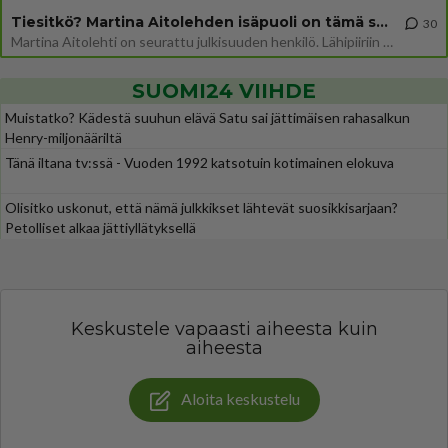
Tiesitkö? Martina Aitolehden isäpuoli on tämä suosittu laulaja
30
Martina Aitolehti on seurattu julkisuuden henkilö. Lähipiiriin mahtuu muitakin tunnettuja henkilöitä. Tiesitkö, että Ma
SUOMI24 VIIHDE
Muistatko? Kädestä suuhun elävä Satu sai jättimäisen rahasalkun
Henry-miljonääriltä
Tänä iltana tv:ssä - Vuoden 1992 katsotuin kotimainen elokuva
Olisitko uskonut, että nämä julkkikset lähtevät suosikkisarjaan?
Petolliset alkaa jättiyllätyksellä
Keskustele vapaasti aiheesta kuin
aiheesta
Aloita keskustelu