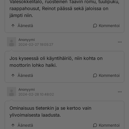
Valesokkelitalo, ruosteinen Taavin romu, tuulipuku,
raappahousut, Reinot päässä sekä jaloissa on
jämpti niin.
Äänestä
Kommentoi
Anonyymi
2024-02-27 19:05:27
Jos kyseessä oli käyntihäiriö, niin kohta on
moottorin lohko halki.
Äänestä
Kommentoi
Anonyymi
2024-02-28 10:48:02
Ominaisuus tietenkin ja se kertoo vain
ylivoimaisesta laadusta.
Äänestä
Kommentoi