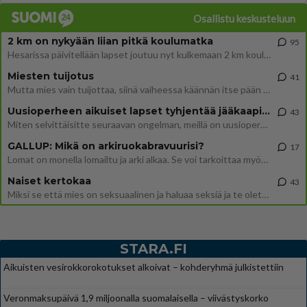
Osallistu keskusteluun
2 km on nykyään liian pitkä koulumatka
95
Hesarissa päivitellään lapset joutuu nyt kulkemaan 2 km kouluun jösses. Ruostefillarilla tuo matka menee vaikka miten äk
Miesten tuijotus
41
Mutta mies vain tuijottaa, siinä vaiheessa käännän itse pään pois. Mikä juttu? Yleensä jos joku tuijottaa tai katsoo, hä
Uusioperheen aikuiset lapset tyhjentää jääkaapin käydessään
43
Miten selvittäisitte seuraavan ongelman, meillä on uusioperhe, minulla teini-ikäiset lapset ja puolisolla aikuiset, jotk
GALLUP: Mikä on arkiruokabravuurisi?
17
Lomat on monella lomailtu ja arki alkaa. Se voi tarkoittaa myös sitä, että grillailut on grillattu ja palataan arjen ruo
Naiset kertokaa
43
Miksi se että mies on seksuaalinen ja haluaa seksiä ja te olette hänen mielestänne haluttava on vastenmielistä? Mikä sii
STARA.FI
Aikuisten vesirokkorokotukset alkoivat – kohderyhmä julkistettiin
Veronmaksupäivä 1,9 miljoonalla suomalaisella – viivästyskorko