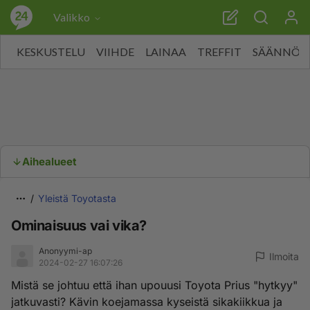
Valikko
KESKUSTELU
VIIHDE
LAINAA
TREFFIT
SÄÄNNÖT
Aihealueet
Yleistä Toyotasta
Ominaisuus vai vika?
Anonyymi-ap
Ilmoita
2024-02-27 16:07:26
Mistä se johtuu että ihan upouusi Toyota Prius "hytkyy"
jatkuvasti? Kävin koejamassa kyseistä sikakiikkua ja