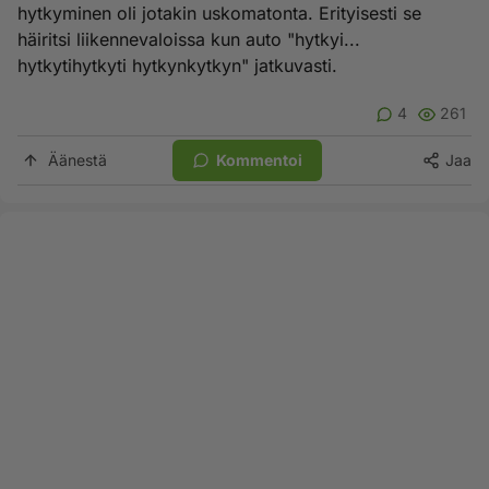
hytkyminen oli jotakin uskomatonta. Erityisesti se
häiritsi liikennevaloissa kun auto "hytkyi...
hytkytihytkyti hytkynkytkyn" jatkuvasti.
4
261
Äänestä
Kommentoi
Jaa