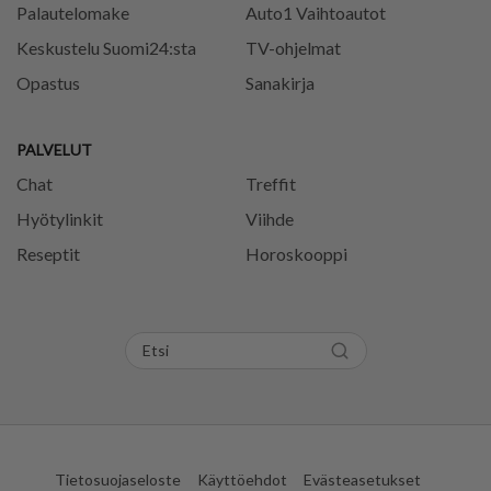
Palautelomake
Auto1 Vaihtoautot
Keskustelu Suomi24:sta
TV-ohjelmat
Opastus
Sanakirja
PALVELUT
Chat
Treffit
Hyötylinkit
Viihde
Reseptit
Horoskooppi
Tietosuojaseloste
Käyttöehdot
Evästeasetukset