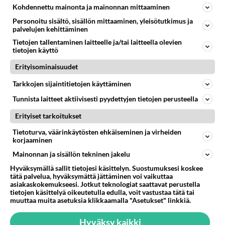
Kohdennettu mainonta ja mainonnan mittaaminen
737
Iäkäs vanhus humalassa niin huonossa kunnossa, ettei pystynyt huolehtimaan itsestään niin ainoa apu sillä hetkellä oli
07.08.2026 12:07
Jämsä
Personoitu sisältö, sisällön mittaaminen, yleisötutkimus ja
palvelujen kehittäminen
59
Mitä haluaisit kysyä tänään
Tietojen tallentaminen laitteelle ja/tai laitteella olevien
699
Kaivatultasi? Anna jokin tunniste itsestäni tai hänestä.
tietojen käyttö
07.08.2026 13:15
Ikävä
Erityisominaisuudet
47
En välitä sinusta yhtään
Tarkkojen sijaintitietojen käyttäminen
644
Olet pelkkä itsestään liikoja luuleva ämmä. Kierrän sinut kaukaa nyt ja aina. Olit mulle pelkkä lelu vaan.
Tunnista laitteet aktiivisesti pyydettyjen tietojen perusteella
07.08.2026 17:14
Ikävä
Erityiset tarkoitukset
62
Ei se nainen edes oo
623
Tietoturva, väärinkäytösten ehkäiseminen ja virheiden
mitenkään nätti 🤣🤣🤣🤣🤣
korjaaminen
08.08.2026 19:19
Ikävä
Mainonnan ja sisällön tekninen jakelu
7
Ernest Lawson täräytti erikoisen heiton TTK-lehdistötilaisuudessa: " Onko tässä tarkoituksena...?"
Hyväksymällä sallit tietojesi käsittelyn. Suostumuksesi koskee
596
Ernest Lawson esitteli uudet TTK-tähtioppilaat ja opettajat torstaina 6.8. lehdistölle. Tulevalla kaudella on yksi hausk
tätä palvelua, hyväksymättä jättäminen voi vaikuttaa
07.08.2026 07:20
Kotimaiset julkkisjuorut
asiakaskokemukseesi. Jotkut teknologiat saattavat perustella
tietojen käsittelyä oikeutetulla edulla, voit vastustaa tätä tai
muuttaa muita asetuksia klikkaamalla "Asetukset" linkkiä.
33
Olen luovuttanut
593
Välimme menivät niin pahasti solmuun, ettei niitä voi enää korjata. On aika jatkaa elämässä eteenpäin. Toivon sulle kaik
Hyväksy kaikki
07.08.2026 15:03
Ikävä