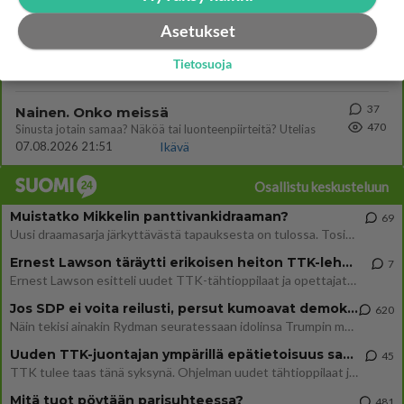
Asetukset
78
Hyvä ihminen
486
Koetko olevasi hyvä ihminen ja kohteletko toisia arvostavasti?
Tietosuoja
08.08.2026 05:09
Ikävä
37
Nainen. Onko meissä
470
Sinusta jotain samaa? Näköä tai luonteenpiirteitä? Utelias
07.08.2026 21:51
Ikävä
Osallistu keskusteluun
Muistatko Mikkelin panttivankidraaman?
69
Uusi draamasarja järkyttävästä tapauksesta on tulossa. Tositapahtumiin perustuva sarja ammentaa vuoden 1986 Mikkelin pan
Ernest Lawson täräytti erikoisen heiton TTK-lehdistötilaisuudessa: " Onko tässä tarkoituksena...?"
7
Ernest Lawson esitteli uudet TTK-tähtioppilaat ja opettajat torstaina 6.8. lehdistölle. Tulevalla kaudella on yksi hausk
Jos SDP ei voita reilusti, persut kumoavat demokratian Suomesta
620
Näin tekisi ainakin Rydman seuratessaan idolinsa Trumpin mallia https://www.is.fi/politiikka/art-2000012187244.html
Uuden TTK-juontajan ympärillä epätietoisuus sakenee - Nyt MTV hämmentää soppaa
45
TTK tulee taas tänä syksynä. Ohjelman uudet tähtioppilaat julkistetaan torstaina 6. elokuuta klo 14 alkavassa lehdistö
Mitä tuot pöytään parisuhteessa?
481