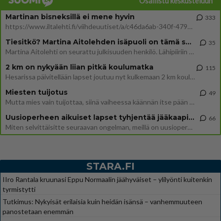
Osallistu keskusteluun
Martinan bisneksillä ei mene hyvin
333
https://www.iltalehti.fi/viihdeuutiset/a/c46da6ab-340f-4790-aaa7-0865eed2336 Yrityksen konkurssihakemus on tullut kärä
Tiesitkö? Martina Aitolehden isäpuoli on tämä suosittu laulaja
35
Martina Aitolehti on seurattu julkisuuden henkilö. Lähipiiriin mahtuu muitakin tunnettuja henkilöitä. Tiesitkö, että Ma
2 km on nykyään liian pitkä koulumatka
115
Hesarissa päivitellään lapset joutuu nyt kulkemaan 2 km kouluun jösses. Ruostefillarilla tuo matka menee vaikka miten äk
Miesten tuijotus
49
Mutta mies vain tuijottaa, siinä vaiheessa käännän itse pään pois. Mikä juttu? Yleensä jos joku tuijottaa tai katsoo, hä
Uusioperheen aikuiset lapset tyhjentää jääkaapin käydessään
66
Miten selvittäisitte seuraavan ongelman, meillä on uusioperhe, minulla teini-ikäiset lapset ja puolisolla aikuiset, jotk
STARA.FI
IIro Rantala kruunasi Eppu Normaalin jäähyväiset – ylilyönti kuitenkin
tyrmistytti
Tutkimus: Nykyisät erilaisia kuin heidän isänsä – vanhemmuuteen
panostetaan enemmän