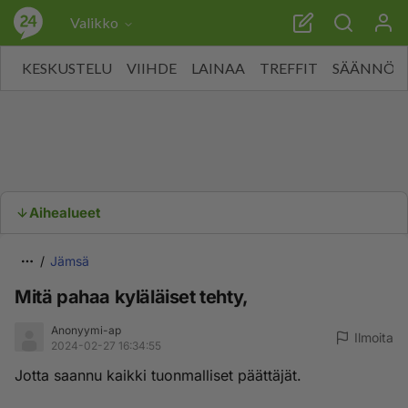
Valikko
KESKUSTELU
VIIHDE
LAINAA
TREFFIT
SÄÄNNÖT
Aihealueet
Jämsä
Mitä pahaa kyläläiset tehty,
Anonyymi-ap
Ilmoita
2024-02-27 16:34:55
Jotta saannu kaikki tuonmalliset päättäjät.