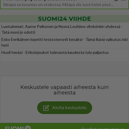
Siinäpä se kysymys on otsikossa. Mitäpä siis tuot/toisit pöytään parisuhteessa? Oletko mies vai nainen? Koetko sen mitä
SUOMI24 VIIHDE
Luetuimmat: Aarne Pelkonen ja Noora Louhimo vihdoinkin yhdessä -
Tätä moni jo odotti
Esko Eerikäinen lopetti testosteronit kesäksi - Tämä ikävä vaikutus iski
heti
Huoli heräsi - Erikoisjoukot tulevasta kaudesta tyly paljastus
Keskustele vapaasti aiheesta kuin
aiheesta
Aloita keskustelu