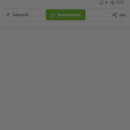
6
520
Äänestä
Kommentoi
Jaa