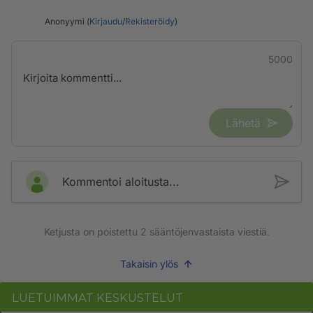
Anonyymi (
Kirjaudu
/
Rekisteröidy
)
5000
Lähetä
Kommentoi aloitusta...
Ketjusta on poistettu
2
sääntöjenvastaista viestiä.
Takaisin ylös
LUETUIMMAT KESKUSTELUT