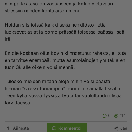
niin palkkataso on vastuuseen ja kotiin vietävään
stressiin nähden kohtalaisen pieni.
Hoidan siis töissä kaikki sekä henkilöstö- että
juoksevat asiat ja pomo prässää toisessa päässä lisää
irti.
En ole koskaan ollut kovin kiinnostunut rahasta, eli sitä
en tarvitse enempää, mutta asuntolainojen ym takia en
tuon 3k alle oikein voisi mennä.
Tuleeko mieleen mitään aloja mihin voisi päästä
hieman "stressittömämpiin" hommiin samalla liksalla.
Teen kyllä kovaa fyysistä työtä tai kouluttaudun lisää
tarvittaessa.
0
114
Äänestä
Kommentoi
Jaa