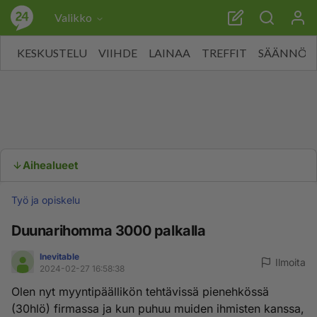
Valikko
KESKUSTELU
VIIHDE
LAINAA
TREFFIT
SÄÄNNÖT
Aihealueet
Työ ja opiskelu
Duunarihomma 3000 palkalla
Inevitable
Ilmoita
2024-02-27 16:58:38
Olen nyt myyntipäällikön tehtävissä pienehkössä
(30hlö) firmassa ja kun puhuu muiden ihmisten kanssa,