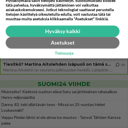
Hyväksymällä sallit tietojesi käsittelyn. Suostumuksesi koskee
tätä palvelua, hyväksymättä jättäminen voi vaikuttaa
Jos SDP ei voita reilusti, persut kumoavat demokratian Suomesta
444
asiakaskokemukseesi. Jotkut teknologiat saattavat perustella
Näin tekisi ainakin Rydman seuratessaan idolinsa Trumpin mallia https://www.is.fi/politiikka/art-2000012187244.html
tietojen käsittelyä oikeutetulla edulla, voit vastustaa tätä tai
muuttaa muita asetuksia klikkaamalla "Asetukset" linkkiä.
Uuden TTK-juontajan ympärillä epätietoisuus sakenee - Nyt MTV hämmentää soppaa
31
TTK tulee taas tänä syksynä. Ohjelman uudet tähtioppilaat julkistetaan torstaina 6. elokuuta klo 14 alkavassa lehdistö
Hyväksy kaikki
Mitä tuot pöytään parisuhteessa?
429
Siinäpä se kysymys on otsikossa. Mitäpä siis tuot/toisit pöytään parisuhteessa? Oletko mies vai nainen? Koetko sen mitä
Asetukset
Martinan bisneksillä ei mene hyvin
308
Tietosuoja
https://www.iltalehti.fi/viihdeuutiset/a/c46da6ab-340f-4790-aaa7-0865eed2336 Yrityksen konkurssihakemus on tullut kärä
Tiesitkö? Martina Aitolehden isäpuoli on tämä suosittu laulaja
30
Martina Aitolehti on seurattu julkisuuden henkilö. Lähipiiriin mahtuu muitakin tunnettuja henkilöitä. Tiesitkö, että Ma
SUOMI24 VIIHDE
Muistatko? Kädestä suuhun elävä Satu sai jättimäisen rahasalkun
Henry-miljonääriltä
Danny, 83, teki yllättävän teon - Missä on 25-vuotias Helmi
Loukasmäki?
Vappu Pimiän lähtö ei ole ainoa iso muutos - Tanssii Tähtien Kanssa
palaa