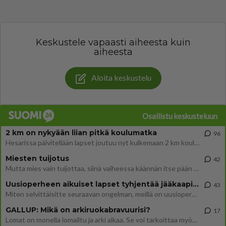
Keskustele vapaasti aiheesta kuin
aiheesta
Aloita keskustelu
Osallistu keskusteluun
2 km on nykyään liian pitkä koulumatka
96
Hesarissa päivitellään lapset joutuu nyt kulkemaan 2 km kouluun jösses. Ruostefillarilla tuo matka menee vaikka miten äk
Miesten tuijotus
42
Mutta mies vain tuijottaa, siinä vaiheessa käännän itse pään pois. Mikä juttu? Yleensä jos joku tuijottaa tai katsoo, hä
Uusioperheen aikuiset lapset tyhjentää jääkaapin käydessään
43
Miten selvittäisitte seuraavan ongelman, meillä on uusioperhe, minulla teini-ikäiset lapset ja puolisolla aikuiset, jotk
GALLUP: Mikä on arkiruokabravuurisi?
17
Lomat on monella lomailtu ja arki alkaa. Se voi tarkoittaa myös sitä, että grillailut on grillattu ja palataan arjen ruo