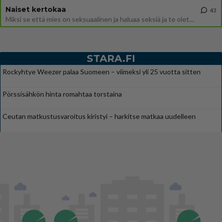
Naiset kertokaa
43
Miksi se että mies on seksuaalinen ja haluaa seksiä ja te olette hänen mielestänne haluttava on vastenmielistä? Mikä sii
STARA.FI
Rockyhtye Weezer palaa Suomeen – viimeksi yli 25 vuotta sitten
Pörssisähkön hinta romahtaa torstaina
Ceutan matkustusvaroitus kiristyi – harkitse matkaa uudelleen