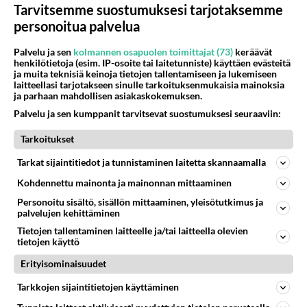
riittää.
Tarvitsemme suostumuksesi tarjotaksemme
personoitua palvelua
Äänestä
Kommentoi
Palvelu ja sen
kolmannen osapuolen toimittajat (73)
keräävät
henkilötietoja (esim. IP-osoite tai laitetunniste) käyttäen evästeitä
ja muita teknisiä keinoja tietojen tallentamiseen ja lukemiseen
laitteellasi tarjotakseen sinulle tarkoituksenmukaisia mainoksia
ja parhaan mahdollisen asiakaskokemuksen.
Palvelu ja sen kumppanit tarvitsevat suostumuksesi seuraaviin:
Tarkoitukset
Tarkat sijaintitiedot ja tunnistaminen laitetta skannaamalla
Kohdennettu mainonta ja mainonnan mittaaminen
Personoitu sisältö, sisällön mittaaminen, yleisötutkimus ja
palvelujen kehittäminen
Tietojen tallentaminen laitteelle ja/tai laitteella olevien
tietojen käyttö
Erityisominaisuudet
Tarkkojen sijaintitietojen käyttäminen