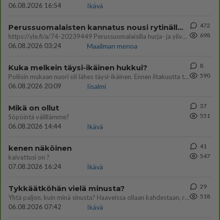
06.08.2026 16:54
Ikävä
472
Perussuomalaisten kannatus nousi rytinällä Ylen tänään julkaisemassa tuoreimmassa gallup-kyselyssä.
698
https://yle.fi/a/74-20239449 Perussuomalaisilla hurja- ja ylivoimaisesti suurin nousu tässä uudessa Ylen gallupissa. Kyl
06.08.2026 03:24
Maailman menoa
8
Kuka melkein täysi-ikäinen hukkui?
590
Poliisin mukaan nuori oli lähes täysi-ikäinen. Ennen iltakuutta tulleen ilmoituksen mukaan ihminen oli joutunut mahdoll
06.08.2026 20:09
Iisalmi
37
Mikä on ollut
551
Söpöintä välillämme?
06.08.2026 14:44
Ikävä
41
kenen näköinen
547
kaivattusi on ?
07.08.2026 16:24
Ikävä
29
Tykkäätköhän vielä minusta?
518
Yhtä paljon, kuin minä sinusta? Haaveissa ollaan kahdestaan, rauhassa ja lähennytään fyysisesti ja tutustutaan syvemmin
06.08.2026 07:42
Ikävä