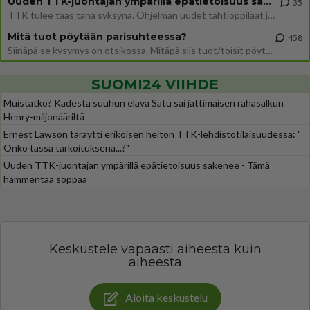
Uuden TTK-juontajan ympärillä epätietoisuus sakenee - Nyt MTV hämmentää soppaa
35
TTK tulee taas tänä syksynä. Ohjelman uudet tähtioppilaat julkistetaan torstaina 6. elokuuta klo 14 alkavassa lehdistö
Mitä tuot pöytään parisuhteessa?
458
Siinäpä se kysymys on otsikossa. Mitäpä siis tuot/toisit pöytään parisuhteessa? Oletko mies vai nainen? Koetko sen mitä
SUOMI24 VIIHDE
Muistatko? Kädestä suuhun elävä Satu sai jättimäisen rahasalkun
Henry-miljonääriltä
Ernest Lawson täräytti erikoisen heiton TTK-lehdistötilaisuudessa: "
Onko tässä tarkoituksena...?"
Uuden TTK-juontajan ympärillä epätietoisuus sakenee - Tämä
hämmentää soppaa
Keskustele vapaasti aiheesta kuin
aiheesta
Aloita keskustelu