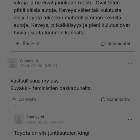
vikoja ja ne eivät juurikaan ruostu. Ovat täten
Periaatteena se, että niin kauan annetaan rahaa
pitkäikäisiä autoja. Keveys vähentää kulutusta
koijarille kun rahaa riittää.
siksi Toyota tekeekin mahdollisimman keveitä
autoja. Keveys, pitkäikäisyys ja pieni kulutus ovat
hyviä asioita luonnon kannalta.
Äänestä
Kommentoi
Anonyymi
2024-02-28 18:59:31
Vastuullisuus my ass.
Suvakki- feministien paskapuheita.
Äänestä
Kommentoi
Anonyymi
2024-02-28 21:42:57
Toyota on siis junttiautojen kingi!