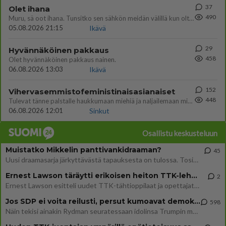
37
Olet ihana
490
Muru, sä oot ihana. Tunsitko sen sähkön meidän välillä kun oltiin ihan låhekkäin? 👩‍❤️‍👩❤️😼😘
05.08.2026 21:15
Ikävä
29
Hyvännäköinen pakkaus
458
Olet hyvännäköinen pakkaus nainen.
06.08.2026 13:03
Ikävä
152
Vihervasemmistofeministinaisasianaiset
448
Tulevat tänne palstalle haukkumaan miehiä ja naljailemaan miehelle, kehuvat olevansa heitä parempia. Itse asuvat MIEHE
06.08.2026 12:01
Sinkut
Osallistu keskusteluun
Muistatko Mikkelin panttivankidraaman?
45
Uusi draamasarja järkyttävästä tapauksesta on tulossa. Tositapahtumiin perustuva sarja ammentaa vuoden 1986 Mikkelin pan
Ernest Lawson täräytti erikoisen heiton TTK-lehdistötilaisuudessa: " Onko tässä tarkoituksena...?"
2
Ernest Lawson esitteli uudet TTK-tähtioppilaat ja opettajat torstaina 6.8. lehdistölle. Tulevalla kaudella on yksi hausk
Jos SDP ei voita reilusti, persut kumoavat demokratian Suomesta
598
Näin tekisi ainakin Rydman seuratessaan idolinsa Trumpin mallia https://www.is.fi/politiikka/art-2000012187244.html