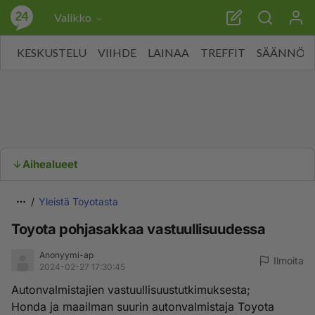
Valikko
KESKUSTELU
VIIHDE
LAINAA
TREFFIT
SÄÄNNÖT
Aihealueet
Yleistä Toyotasta
Toyota pohjasakkaa vastuullisuudessa
Anonyymi-ap
Ilmoita
2024-02-27 17:30:45
Autonvalmistajien vastuullisuustutkimuksesta;
Honda ja maailman suurin autonvalmistaja Toyota