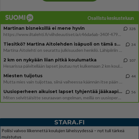
Osallistu keskusteluun
Martinan bisneksillä ei mene hyvin
328
https://www.iltalehti.fi/viihdeuutiset/a/c46da6ab-340f-4790-aaa7-0865eed2336 Yrityksen konkurssihakemus on tullut kärä
Tiesitkö? Martina Aitolehden isäpuoli on tämä suosittu laulaja
34
Martina Aitolehti on seurattu julkisuuden henkilö. Lähipiiriin mahtuu muitakin tunnettuja henkilöitä. Tiesitkö, että Ma
2 km on nykyään liian pitkä koulumatka
107
Hesarissa päivitellään lapset joutuu nyt kulkemaan 2 km kouluun jösses. Ruostefillarilla tuo matka menee vaikka miten äk
Miesten tuijotus
44
Mutta mies vain tuijottaa, siinä vaiheessa käännän itse pään pois. Mikä juttu? Yleensä jos joku tuijottaa tai katsoo, hä
Uusioperheen aikuiset lapset tyhjentää jääkaapin käydessään
56
Miten selvittäisitte seuraavan ongelman, meillä on uusioperhe, minulla teini-ikäiset lapset ja puolisolla aikuiset, jotk
STARA.FI
Poliisi valvoo liikennettä koulujen läheisyydessä – nyt tuli tärkeä
muistutus