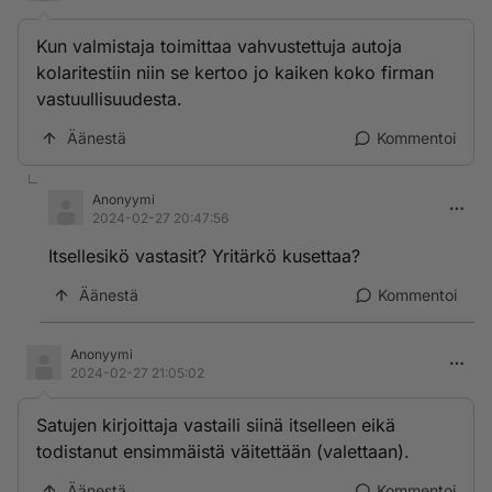
Kun valmistaja toimittaa vahvustettuja autoja
kolaritestiin niin se kertoo jo kaiken koko firman
vastuullisuudesta.
Äänestä
Kommentoi
Anonyymi
2024-02-27 20:47:56
Itsellesikö vastasit? Yritärkö kusettaa?
Äänestä
Kommentoi
Anonyymi
2024-02-27 21:05:02
Satujen kirjoittaja vastaili siinä itselleen eikä
todistanut ensimmäistä väitettään (valettaan).
Äänestä
Kommentoi