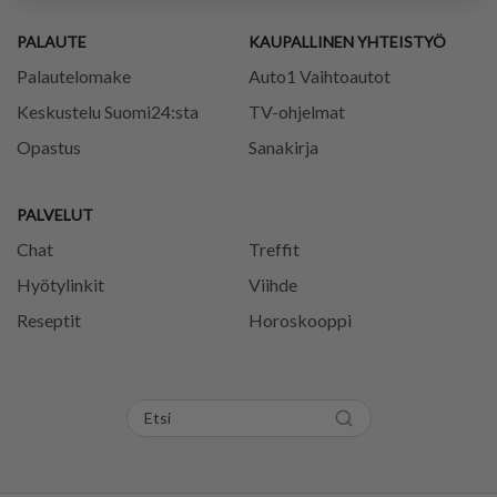
PALAUTE
KAUPALLINEN YHTEISTYÖ
Palautelomake
Auto1 Vaihtoautot
Keskustelu Suomi24:sta
TV-ohjelmat
Opastus
Sanakirja
PALVELUT
Chat
Treffit
Hyötylinkit
Viihde
Reseptit
Horoskooppi