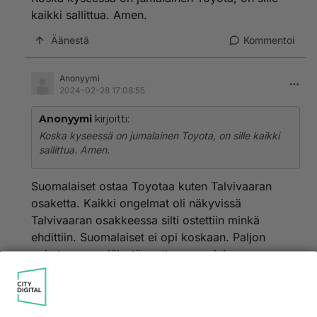
kaikki sallittua. Amen.
Äänestä
Kommentoi
Anonyymi
2024-02-28 17:08:55
Anonyymi
kirjoitti:
Koska kyseessä on jumalainen Toyota, on sille kaikki
sallittua. Amen.
Suomalaiset ostaa Toyotaa kuten Talvivaaran
osaketta. Kaikki ongelmat oli näkyvissä
Talvivaaran osakkeessa silti ostettiin minkä
ehdittiin. Suomalaiset ei opi koskaan. Paljon
puhutaan parviälystä mutta suomalaiseen
luonteeseen sopi paremmin ryhmätyhmyys
vahvasti sisulla maustettuna. Periaatteena se, että
niin kauan annetaan rahaa koijarille kun rahaa