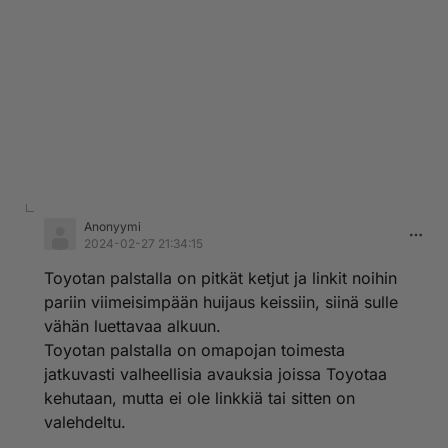
Anonyymi
2024-02-27 21:34:15
Toyotan palstalla on pitkät ketjut ja linkit noihin
pariin viimeisimpään huijaus keissiin, siinä sulle
vähän luettavaa alkuun.
Toyotan palstalla on omapojan toimesta
jatkuvasti valheellisia avauksia joissa Toyotaa
kehutaan, mutta ei ole linkkiä tai sitten on
valehdeltu.