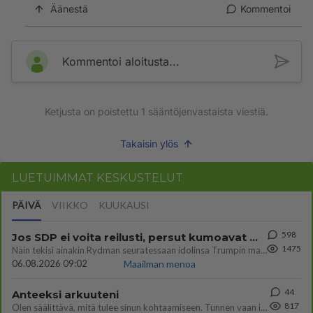
Äänestä
Kommentoi
Kommentoi aloitusta...
Ketjusta on poistettu
1
sääntöjenvastaista viestiä.
Takaisin ylös
LUETUIMMAT KESKUSTELUT
PÄIVÄ
VIIKKO
KUUKAUSI
598
Jos SDP ei voita reilusti, persut kumoavat demokratian Suomesta
1475
Näin tekisi ainakin Rydman seuratessaan idolinsa Trumpin mallia https://www.is.fi/politiikka/art-2000012187244.html
06.08.2026 09:02
Maailman menoa
44
Anteeksi arkuuteni
817
Olen säälittävä, mitä tulee sinun kohtaamiseen. Tunnen vaan itseni todella epävarmaksi sun kanssa. Jos minun olisi pitän