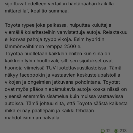
sijoittuvat edelleen vertailun häntäpäähän kaikilla
mittareilla”, koalitio summaa.
Toyota rypee joka paikassa, huiputtaa kuluttajia
viemällä kolaritesteihin vahvistettuja autoja. Relaxtakuu
ei korvaa pahoja tyyppivikoja. Esim hybridin
lämmönvaihtimen remppa 2500 e.
Toyotaa huolletaan kaikkein eniten kun siinä on
kaikkein lyhin huoltoväli, silti sen sijoitukset ovat
huonoja viimeissä TUV luotettavuustilastoissa. Tämä
näkyy facebookin ja vastaavien keskustelupalstoilla
vikojen ja ongelmien jatkuvana pohdintana. Toyotat
ovat myös pääosin epämukavia autoja koska niissä on
yleensä enemmän sisämelua kuin muissa vastaavissa
autoissa. Tämä johtuu siitä, että Toyota säästä kaikesta
mikä ei näy päällepäin ja kaikki tehdään
mahdollisimman halvalla.
12
213