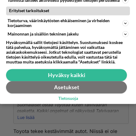
Tunnista laitteet aktiivisesti pyydettyjen tietojen perusteella
Erityiset tarkoitukset
Tietoturva, väärinkäytösten ehkäiseminen ja virheiden
korjaaminen
Mainonnan ja sisällön tekninen jakelu
Hyväksymällä sallit tietojesi käsittelyn. Suostumuksesi koskee
tätä palvelua, hyväksymättä jättäminen voi vaikuttaa
asiakaskokemukseesi. Jotkut teknologiat saattavat perustella
tietojen käsittelyä oikeutetulla edulla, voit vastustaa tätä tai
muuttaa muita asetuksia klikkaamalla "Asetukset" linkkiä.
Hyväksy kaikki
Anonyymi
2024-02-28 17:59:46
Asetukset
Anonyymi
kirjoitti:
Tietosuoja
Suomalaiset ostaa Toyotaa kuten Talvivaaran
osaketta. Kaikki ongelmat oli näkyvissä Talvivaaran
osakkeessa silti ostettiin minkä ehdittiin. Suomalaiset
Lue lisää
ei opi koskaan. Paljon puhutaan parviälystä mutta
suomalaiseen luonteeseen sopi paremmin
Toyota tekee kestävimmät autot. Niissä ei ole
ryhmätyhmyys vahvasti sisulla maustettuna.