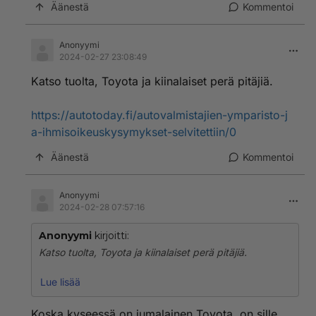
Äänestä
Kommentoi
Anonyymi
2024-02-27 23:08:49
Katso tuolta, Toyota ja kiinalaiset perä pitäjiä.
https://autotoday.fi/autovalmistajien-ymparisto-j
a-ihmisoikeuskysymykset-selvitettiin/0
Äänestä
Kommentoi
Anonyymi
2024-02-28 07:57:16
Anonyymi
kirjoitti:
Katso tuolta, Toyota ja kiinalaiset perä pitäjiä.
https://autotoday.fi/autovalmistajien-ymparisto-ja-ihmi
Lue lisää
soikeuskysymykset-selvitettiin/0
Koska kyseessä on jumalainen Toyota, on sille