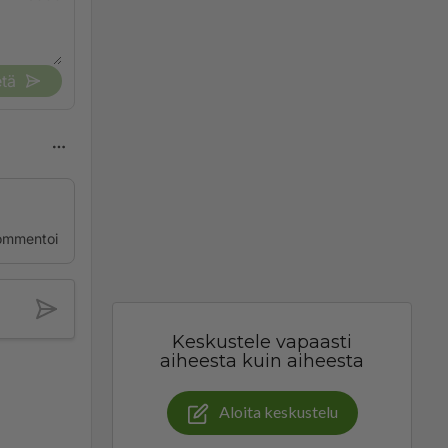
tä
ommentoi
Keskustele vapaasti
aiheesta kuin aiheesta
Aloita keskustelu