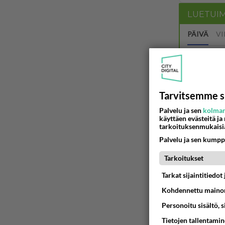
LUETUI
PÄIVÄ
VI
Mitä tuo
04.08.2026 
Tarvitsemme s
Martinan 
Palvelu ja sen
kolman
05.08.2026 
käyttäen evästeitä ja
tarkoituksenmukaisi
2 km on 
Palvelu ja sen kumpp
Tarkoitukset
04.08.2026 
Tarkat sijaintitiedo
Tiesitkö?
Kohdennettu mainon
05.08.2026 
Personoitu sisältö, 
Tietojen tallentamine
Mikä sinu