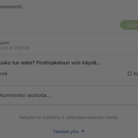
Lähe
nyymi
-02-27 21:07:09
uuko tuo edes? Postinjakeluun vois käydä...
estä
K
Kommentoi aloitusta...
Ketjusta on poistettu
3
sääntöjenvastaista viestiä.
Takaisin ylös