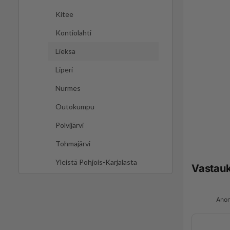
Kitee
Kontiolahti
Lieksa
Liperi
Nurmes
Outokumpu
Polvijärvi
Tohmajärvi
Yleistä Pohjois-Karjalasta
Vastau
Anon