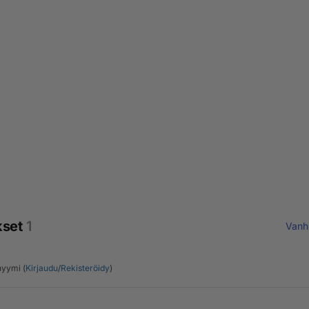
kset
1
Vanh
yymi (
Kirjaudu
/
Rekisteröidy
)