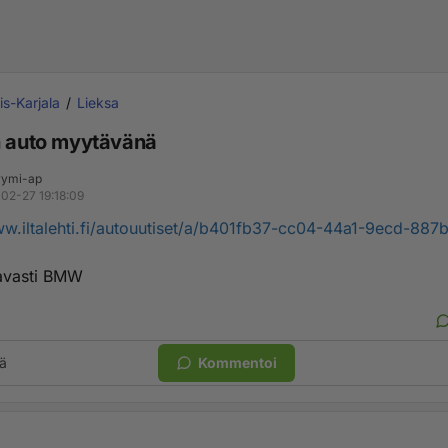
is-Karjala
Lieksa
n auto myytävänä
ymi-ap
02-27 19:18:09
ww.iltalehti.fi/autouutiset/a/b401fb37-cc04-44a1-9ecd-88
ttavasti BMW
ä
Kommentoi