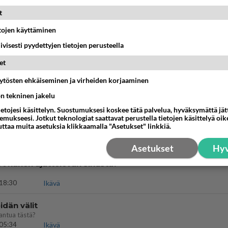
??
t
18:50
Ikävä
etojen käyttäminen
ies
iivisesti pyydettyjen tietojen perusteella
lleen kun on oikea aika. Sitä ei voi mikään eikä kukaan estää <3 <3
15:01
Ikävä
et
kinen avautui !
äytösten ehkäiseminen ja virheiden korjaaminen
ön tekninen jakelu
04:27
Judo
ietojesi käsittelyn. Suostumuksesi koskee tätä palvelua, hyväksymättä jä
mukseesi. Jotkut teknologiat saattavat perustella tietojen käsittelyä oike
ä kaivattusi on tehnyt?
uttaa muita asetuksia klikkaamalla "Asetukset" linkkiä.
13:25
Ikävä
Asetukset
Hyv
t hänen ajattelevan sinusta?
18:30
Ikävä
dän välit
antua tästä?
05:34
Ikävä