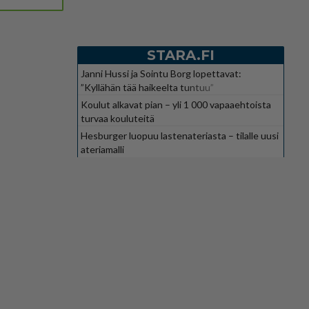
STARA.FI
Janni Hussi ja Sointu Borg lopettavat:
”Kyllähän tää haikeelta tuntuu”
Koulut alkavat pian – yli 1 000 vapaaehtoista
turvaa kouluteitä
Hesburger luopuu lastenateriasta – tilalle uusi
ateriamalli