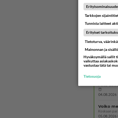
Yhdistää????
Erityisominaisuude
04.08.2026 
Tarkkojen sijaintiti
Sinulle m
Tunnista laitteet akt
Kohtaamme jä
04.08.2026 
Erityiset tarkoituks
Miia Heik
Tietoturva, väärink
Mainonnan ja sisäll
04.08.2026 
Hyväksymällä sallit t
vaikuttaa asiakaskoke
Mitä töit
vastustaa tätä tai mu
😅
05.08.2026 
Tietosuoja
Mitä usko
😇
04.08.2026 
Voiko mei
Koskaan par
05.08.2026 