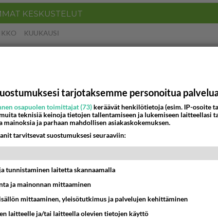
MMAT KESKUSTELUT
IKKO
KUUKAUSI
t pöytään parisuhteessa?
16:53
Sinkut
uostumuksesi tarjotaksemme personoitua palvelu
bisneksillä ei mene hyvin
nen osapuolen toimittajat (73)
keräävät henkilötietoja (esim. IP-osoite ta
05:51
Kotimaiset julkkisjuorut
 muita teknisiä keinoja tietojen tallentamiseen ja lukemiseen laitteellasi t
a mainoksia ja parhaan mahdollisen asiakaskokemuksen.
nykyään liian pitkä koulumatka
anit tarvitsevat suostumuksesi seuraaviin:
10:07
Lieksa
t ja tunnistaminen laitetta skannaamalla
 Martina Aitolehden isäpuoli on tämä suosittu laulaja
ta ja mainonnan mittaaminen
07:23
Kotimaiset julkkisjuorut
sisällön mittaaminen, yleisötutkimus ja palvelujen kehittäminen
n laitteelle ja/tai laitteella olevien tietojen käyttö
a ja kaivattuasi