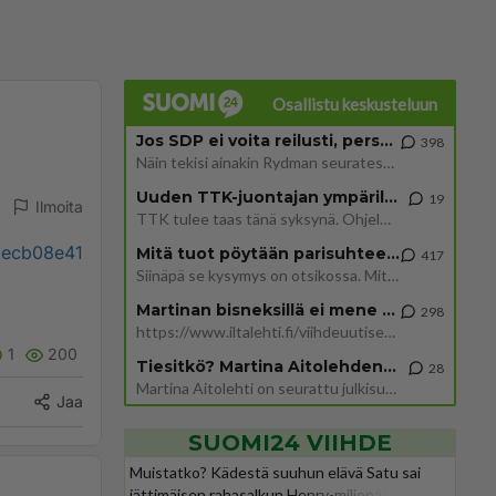
Osallistu keskusteluun
Jos SDP ei voita reilusti, persut kumoavat demokratian Suomesta
398
Näin tekisi ainakin Rydman seuratessaan idolinsa Trumpin mallia https://www.is.fi/politiikka/art-2000012187244.html
Uuden TTK-juontajan ympärillä epätietoisuus sakenee - Nyt MTV hämmentää soppaa
19
Ilmoita
TTK tulee taas tänä syksynä. Ohjelman uudet tähtioppilaat julkistetaan torstaina 6. elokuuta klo 14 alkavassa lehdistö
7becb08e41
Mitä tuot pöytään parisuhteessa?
417
Siinäpä se kysymys on otsikossa. Mitäpä siis tuot/toisit pöytään parisuhteessa? Oletko mies vai nainen? Koetko sen mitä
Martinan bisneksillä ei mene hyvin
298
https://www.iltalehti.fi/viihdeuutiset/a/c46da6ab-340f-4790-aaa7-0865eed2336 Yrityksen konkurssihakemus on tullut kärä
1
200
Tiesitkö? Martina Aitolehden isäpuoli on tämä suosittu laulaja
28
Martina Aitolehti on seurattu julkisuuden henkilö. Lähipiiriin mahtuu muitakin tunnettuja henkilöitä. Tiesitkö, että Ma
Jaa
SUOMI24 VIIHDE
Muistatko? Kädestä suuhun elävä Satu sai
jättimäisen rahasalkun Henry-miljonääriltä