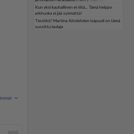
Kun yksi kauhallinen ei riitä... Tämä helppo
arkiruoka ei jää syömättä!
Tiesitkö? Martina Aitolehden isäpuoli on tämä
suosittu laulaja
immat
5000