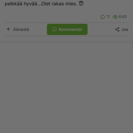
pelkkää hyvää...Olet rakas mies. 😇
11
649
Äänestä
Kommentoi
Jaa