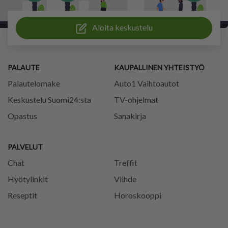
Aloita keskustelu
PALAUTE
KAUPALLINEN YHTEISTYÖ
Palautelomake
Auto1 Vaihtoautot
Keskustelu Suomi24:sta
TV-ohjelmat
Opastus
Sanakirja
PALVELUT
Chat
Treffit
Hyötylinkit
Viihde
Reseptit
Horoskooppi