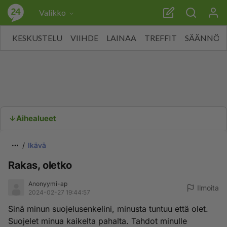
Valikko
KESKUSTELU
VIIHDE
LAINAA
TREFFIT
SÄÄNNÖT
Aihealueet
Ikävä
Rakas, oletko
Anonyymi-ap
Ilmoita
2024-02-27 19:44:57
Sinä minun suojelusenkelini, minusta tuntuu että olet.
Suojelet minua kaikelta pahalta. Tahdot minulle