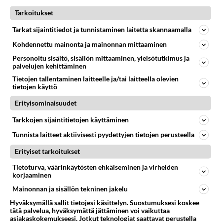
😋 K­­u­u­­­m­a­­t­ ­t­y­t­­ö­t­­ ­­­o­­d­o­­t­­­t­­­a­­­v­­­­­a­­­t­­ ­­­s­i­­n­­­u­a­ ->
https://us4.fun/
Tarkoitukset
kissgirl?18289376
Tarkat sijaintitiedot ja tunnistaminen laitetta skannaamalla
🔞❤️❤️❤️❤️❤️🔞💋💋💋💋💋🔞
Kohdennettu mainonta ja mainonnan mittaaminen
Äänestä
Kommentoi
Personoitu sisältö, sisällön mittaaminen, yleisötutkimus ja
palvelujen kehittäminen
Tietojen tallentaminen laitteelle ja/tai laitteella olevien
tietojen käyttö
Kommentoi aloitusta...
Erityisominaisuudet
Tarkkojen sijaintitietojen käyttäminen
Ketjusta on poistettu
7
sääntöjenvastaista viestiä.
Tunnista laitteet aktiivisesti pyydettyjen tietojen perusteella
Takaisin ylös
Erityiset tarkoitukset
Tietoturva, väärinkäytösten ehkäiseminen ja virheiden
LUETUIMMAT KESKUSTELUT
korjaaminen
Mainonnan ja sisällön tekninen jakelu
PÄIVÄ
VIIKKO
KUUKAUSI
Hyväksymällä sallit tietojesi käsittelyn. Suostumuksesi koskee
tätä palvelua, hyväksymättä jättäminen voi vaikuttaa
391
Mitä tuot pöytään parisuhteessa?
asiakaskokemukseesi. Jotkut teknologiat saattavat perustella