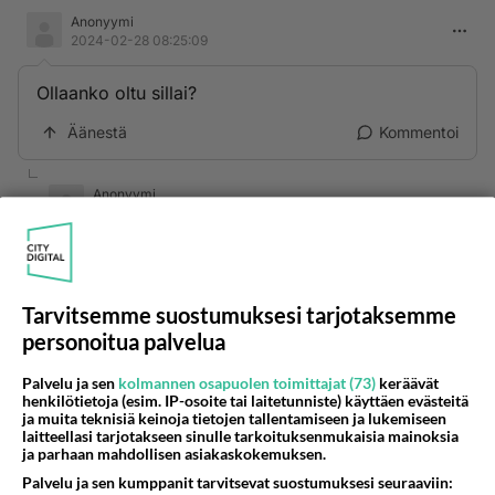
Anonyymi
2024-02-28 08:25:09
Ollaanko oltu sillai?
Äänestä
Kommentoi
Anonyymi
2024-02-28 08:37:39
Ässiä on tuhansia, vaik keksitty toi s kirjain,
sairas kiusaaja jälleen asialla, ohittakaa ja pian!
Tarvitsemme suostumuksesi tarjotaksemme
Äänestä
Kommentoi
personoitua palvelua
Anonyymi
Palvelu ja sen
kolmannen osapuolen toimittajat (73)
keräävät
2024-04-25 09:12:56
henkilötietoja (esim. IP-osoite tai laitetunniste) käyttäen evästeitä
ja muita teknisiä keinoja tietojen tallentamiseen ja lukemiseen
laitteellasi tarjotakseen sinulle tarkoituksenmukaisia mainoksia
🍑🍒🍑🍒🍑🍒🍑🍒🍑
ja parhaan mahdollisen asiakaskokemuksen.
Palvelu ja sen kumppanit tarvitsevat suostumuksesi seuraaviin: