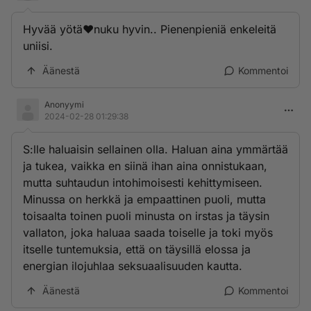
Hyvää yötä❤️nuku hyvin.. Pienenpieniä enkeleitä
uniisi.
Äänestä
Kommentoi
Anonyymi
2024-02-28 01:29:38
S:lle haluaisin sellainen olla. Haluan aina ymmärtää
ja tukea, vaikka en siinä ihan aina onnistukaan,
mutta suhtaudun intohimoisesti kehittymiseen.
Minussa on herkkä ja empaattinen puoli, mutta
toisaalta toinen puoli minusta on irstas ja täysin
vallaton, joka haluaa saada toiselle ja toki myös
itselle tuntemuksia, että on täysillä elossa ja
energian ilojuhlaa seksuaalisuuden kautta.
Äänestä
Kommentoi