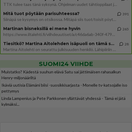
TTK tulee taas tänä syksynä. Ohjelman uudet tähtioppilaat julkistetaan torstaina 6. elokuuta klo 14 alkavassa lehdistö
Mitä tuot pöytään parisuhteessa?
391
Siinäpä se kysymys on otsikossa. Mitäpä siis tuot/toisit pöytään parisuhteessa? Oletko mies vai nainen? Koetko sen mitä
Martinan bisneksillä ei mene hyvin
265
https://www.iltalehti.fi/viihdeuutiset/a/c46da6ab-340f-4790-aaa7-0865eed2336 Yrityksen konkurssihakemus on tullut kärä
Tiesitkö? Martina Aitolehden isäpuoli on tämä suosittu laulaja
28
Martina Aitolehti on seurattu julkisuuden henkilö. Lähipiiriin mahtuu muitakin tunnettuja henkilöitä. Tiesitkö, että Ma
SUOMI24 VIIHDE
Muistatko? Kädestä suuhun elävä Satu sai jättimäisen rahasalkun
Henry-miljonääriltä
Ikäviä uutisia Elämäni biisi -suosikkisarjasta - Monelle tv-katsojalle iso
pettymys
Linda Lampenius ja Pete Parkkonen yllättävät yhdessä - Tämä ei jätä
kylmäksi...