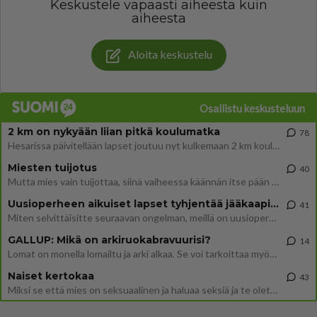
Keskustele vapaasti aiheesta kuin
aiheesta
Aloita keskustelu
Osallistu keskusteluun
2 km on nykyään liian pitkä koulumatka
78
Hesarissa päivitellään lapset joutuu nyt kulkemaan 2 km kouluun jösses. Ruostefillarilla tuo matka menee vaikka miten äk
Miesten tuijotus
40
Mutta mies vain tuijottaa, siinä vaiheessa käännän itse pään pois. Mikä juttu? Yleensä jos joku tuijottaa tai katsoo, hä
Uusioperheen aikuiset lapset tyhjentää jääkaapin käydessään
41
Miten selvittäisitte seuraavan ongelman, meillä on uusioperhe, minulla teini-ikäiset lapset ja puolisolla aikuiset, jotk
GALLUP: Mikä on arkiruokabravuurisi?
14
Lomat on monella lomailtu ja arki alkaa. Se voi tarkoittaa myös sitä, että grillailut on grillattu ja palataan arjen ruo
Naiset kertokaa
43
Miksi se että mies on seksuaalinen ja haluaa seksiä ja te olette hänen mielestänne haluttava on vastenmielistä? Mikä sii