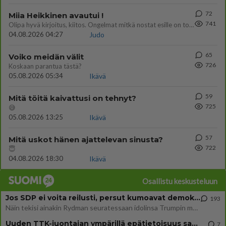
72
Miia Heikkinen avautui !
741
Olipa hyvä kirjoitus, kiitos. Ongelmat mitkä nostat esille on todellisia ja tämä ylimielisyys totta ja se näkyy kaikessa
04.08.2026 04:27
Judo
65
Voiko meidän välit
726
Koskaan parantua tästä?
05.08.2026 05:34
Ikävä
59
Mitä töitä kaivattusi on tehnyt?
725
😅
05.08.2026 13:25
Ikävä
57
Mitä uskot hänen ajattelevan sinusta?
722
😇
04.08.2026 18:30
Ikävä
Osallistu keskusteluun
Jos SDP ei voita reilusti, persut kumoavat demokratian Suomesta
193
Näin tekisi ainakin Rydman seuratessaan idolinsa Trumpin mallia https://www.is.fi/politiikka/art-2000012187244.html
Uuden TTK-juontajan ympärillä epätietoisuus sakenee - Nyt MTV hämmentää soppaa
7