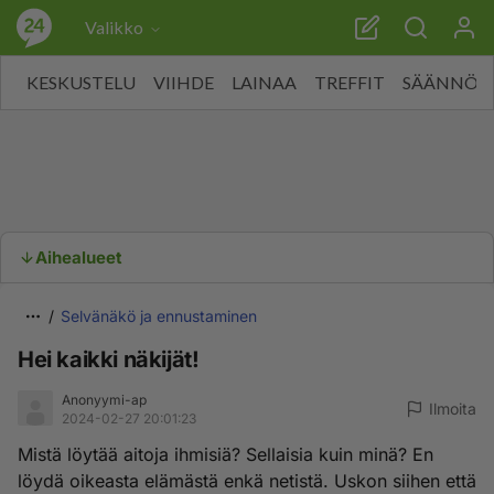
Valikko
KESKUSTELU
VIIHDE
LAINAA
TREFFIT
SÄÄNNÖT
Aihealueet
Selvänäkö ja ennustaminen
Hei kaikki näkijät!
Anonyymi-ap
Ilmoita
2024-02-27 20:01:23
Mistä löytää aitoja ihmisiä? Sellaisia kuin minä? En
löydä oikeasta elämästä enkä netistä. Uskon siihen että