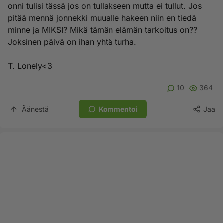
onni tulisi tässä jos on tullakseen mutta ei tullut. Jos
pitää mennä jonnekki muualle hakeen niin en tiedä
minne ja MIKSI? Mikä tämän elämän tarkoitus on??
Joksinen päivä on ihan yhtä turha.
T. Lonely<3
10
364
Äänestä
Kommentoi
Jaa