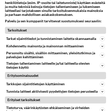
miksi haluat löytää kopiosi. Kun löytää
henkilötietoja (esim. IP-osoite tai laitetunniste) käyttäen evästeitä
samanhenkisen ihmisen niin sellainen suhde palaa
ja muita teknisiä keinoja tietojen tallentamiseen ja lukemiseen
laitteellasi tarjotakseen sinulle tarkoituksenmukaisia mainoksia
nopeasti loppuun.
ja parhaan mahdollisen asiakaskokemuksen.
Äänestä
Kommentoi
Palvelu ja sen kumppanit tarvitsevat suostumuksesi seuraaviin:
Tarkoitukset
Anonyymi
Tarkat sijaintitiedot ja tunnistaminen laitetta skannaamalla
2024-03-04 17:45:02
Kohdennettu mainonta ja mainonnan mittaaminen
No että voisi esim. harrastaa yhdessä. Ei mun
Personoitu sisältö, sisällön mittaaminen, yleisötutkimus ja
tarvi mitenkään ihmisenä kehittyä mutta jos on
palvelujen kehittäminen
tämä sama yhteinen harrastus niin opittais
Tietojen tallentaminen laitteelle ja/tai laitteella olevien
toisiltamme ja yhdessä uutta.
tietojen käyttö
Äänestä
Kommentoi
Erityisominaisuudet
Tarkkojen sijaintitietojen käyttäminen
Tunnista laitteet aktiivisesti pyydettyjen tietojen perusteella
Kommentoi aloitusta...
Erityiset tarkoitukset
Tietoturva, väärinkäytösten ehkäiseminen ja virheiden
Ketjusta on poistettu
2
sääntöjenvastaista viestiä.