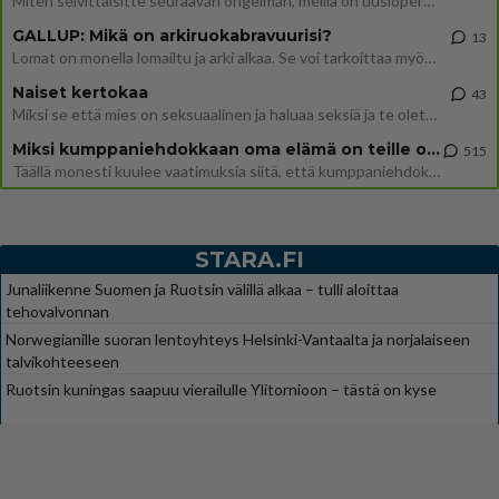
Miten selvittäisitte seuraavan ongelman, meillä on uusioperhe, minulla teini-ikäiset lapset ja puolisolla aikuiset, jotk
GALLUP: Mikä on arkiruokabravuurisi?
13
Lomat on monella lomailtu ja arki alkaa. Se voi tarkoittaa myös sitä, että grillailut on grillattu ja palataan arjen ruo
Naiset kertokaa
43
Miksi se että mies on seksuaalinen ja haluaa seksiä ja te olette hänen mielestänne haluttava on vastenmielistä? Mikä sii
Miksi kumppaniehdokkaan oma elämä on teille ongelma?
515
Täällä monesti kuulee vaatimuksia siitä, että kumppaniehdokkaalla ei saisi olla lemmikkejä, lapsia, kavereita, eksiä, su
STARA.FI
Junaliikenne Suomen ja Ruotsin välillä alkaa – tulli aloittaa
tehovalvonnan
Norwegianille suoran lentoyhteys Helsinki-Vantaalta ja norjalaiseen
talvikohteeseen
Ruotsin kuningas saapuu vierailulle Ylitornioon – tästä on kyse