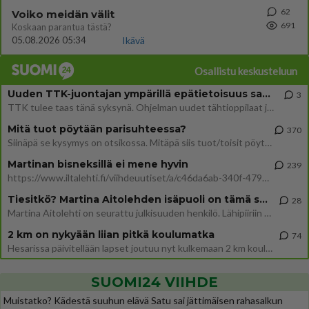
62
Voiko meidän välit
691
Koskaan parantua tästä?
05.08.2026 05:34
Ikävä
Osallistu keskusteluun
Uuden TTK-juontajan ympärillä epätietoisuus sakenee - Nyt MTV hämmentää soppaa
3
TTK tulee taas tänä syksynä. Ohjelman uudet tähtioppilaat julkistetaan torstaina 6. elokuuta klo 14 alkavassa lehdistö
Mitä tuot pöytään parisuhteessa?
370
Siinäpä se kysymys on otsikossa. Mitäpä siis tuot/toisit pöytään parisuhteessa? Oletko mies vai nainen? Koetko sen mitä
Martinan bisneksillä ei mene hyvin
239
https://www.iltalehti.fi/viihdeuutiset/a/c46da6ab-340f-4790-aaa7-0865eed2336 Yrityksen konkurssihakemus on tullut kärä
Tiesitkö? Martina Aitolehden isäpuoli on tämä suosittu laulaja
28
Martina Aitolehti on seurattu julkisuuden henkilö. Lähipiiriin mahtuu muitakin tunnettuja henkilöitä. Tiesitkö, että Ma
2 km on nykyään liian pitkä koulumatka
74
Hesarissa päivitellään lapset joutuu nyt kulkemaan 2 km kouluun jösses. Ruostefillarilla tuo matka menee vaikka miten äk
SUOMI24 VIIHDE
Muistatko? Kädestä suuhun elävä Satu sai jättimäisen rahasalkun