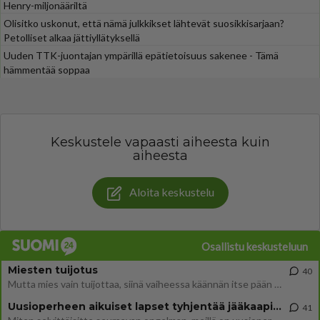
Henry-miljonääriltä
Olisitko uskonut, että nämä julkkikset lähtevät suosikkisarjaan?
Petolliset alkaa jättiyllätyksellä
Uuden TTK-juontajan ympärillä epätietoisuus sakenee - Tämä
hämmentää soppaa
Keskustele vapaasti aiheesta kuin
aiheesta
Aloita keskustelu
Osallistu keskusteluun
Miesten tuijotus
40
Mutta mies vain tuijottaa, siinä vaiheessa käännän itse pään pois. Mikä juttu? Yleensä jos joku tuijottaa tai katsoo, hä
Uusioperheen aikuiset lapset tyhjentää jääkaapin käydessään
41