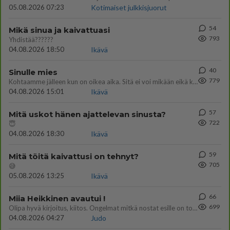
05.08.2026 07:23
Kotimaiset julkkisjuorut
54
Mikä sinua ja kaivattuasi
793
Yhdistää??????
04.08.2026 18:50
Ikävä
40
Sinulle mies
779
Kohtaamme jälleen kun on oikea aika. Sitä ei voi mikään eikä kukaan estää <3 <3
04.08.2026 15:01
Ikävä
57
Mitä uskot hänen ajattelevan sinusta?
722
😇
04.08.2026 18:30
Ikävä
59
Mitä töitä kaivattusi on tehnyt?
705
😅
05.08.2026 13:25
Ikävä
66
Miia Heikkinen avautui !
699
Olipa hyvä kirjoitus, kiitos. Ongelmat mitkä nostat esille on todellisia ja tämä ylimielisyys totta ja se näkyy kaikessa
04.08.2026 04:27
Judo