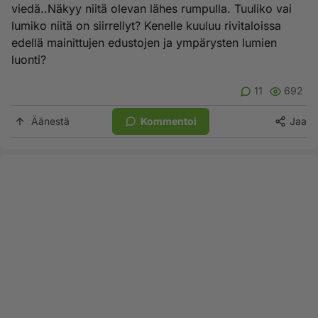
viedä..Näkyy niitä olevan lähes rumpulla. Tuuliko vai
lumiko niitä on siirrellyt? Kenelle kuuluu rivitaloissa
edellä mainittujen edustojen ja ympärysten lumien
luonti?
11
692
Äänestä
Kommentoi
Jaa