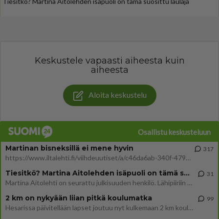
Tiesitkö? Martina Aitolehden isäpuoli on tämä suosittu laulaja
Keskustele vapaasti aiheesta kuin
aiheesta
Aloita keskustelu
Osallistu keskusteluun
Martinan bisneksillä ei mene hyvin
317
https://www.iltalehti.fi/viihdeuutiset/a/c46da6ab-340f-4790-aaa7-0865eed2336 Yrityksen konkurssihakemus on tullut kärä
Tiesitkö? Martina Aitolehden isäpuoli on tämä suosittu laulaja
31
Martina Aitolehti on seurattu julkisuuden henkilö. Lähipiiriin mahtuu muitakin tunnettuja henkilöitä. Tiesitkö, että Ma
2 km on nykyään liian pitkä koulumatka
99
Hesarissa päivitellään lapset joutuu nyt kulkemaan 2 km kouluun jösses. Ruostefillarilla tuo matka menee vaikka miten äk