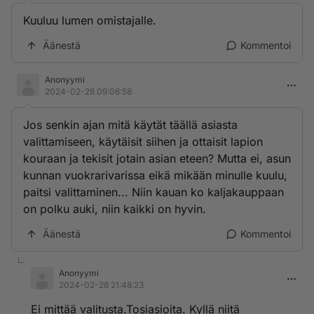
Kuuluu lumen omistajalle.
Äänestä
Kommentoi
Anonyymi
2024-02-28 09:06:58
Jos senkin ajan mitä käytät täällä asiasta
valittamiseen, käytäisit siihen ja ottaisit lapion
kouraan ja tekisit jotain asian eteen? Mutta ei, asun
kunnan vuokrarivarissa eikä mikään minulle kuulu,
paitsi valittaminen... Niin kauan ko kaljakauppaan
on polku auki, niin kaikki on hyvin.
Äänestä
Kommentoi
Anonyymi
2024-02-28 21:48:23
Ei mittää valitusta.Tosiasioita. Kyllä niitä