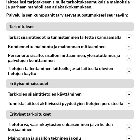
laitteellasi tarjotakseen sinulle tarkoituksenmukaisia mainoksia
ja parhaan mahdollisen asiakaskokemuksen.
Palvelu ja sen kumppanit tarvitsevat suostumuksesi seuraaviin:
Tarkoitukset
Tarkat sijaintitiedot ja tunnistaminen laitetta skannaamalla
Kohdennettu mainonta ja mainonnan mittaaminen
Personoitu sisältö, sisällön mittaaminen, yleisötutkimus ja
palvelujen kehittäminen
Tietojen tallentaminen laitteelle ja/tai laitteella olevien
tietojen käyttö
Anonyymi
Erityisominaisuudet
2024-03-06 11:32:09
Tarkkojen sijaintitietojen käyttäminen
niih ja naapurit näkee niinkun "mummo lumessa,,
Tunnista laitteet aktiivisesti pyydettyjen tietojen perusteella
Äänestä
Kommentoi
Erityiset tarkoitukset
Tietoturva, väärinkäytösten ehkäiseminen ja virheiden
Anonyymi00022
korjaaminen
2026-05-26 05:22:16
Mainonnan ja sisällön tekninen jakelu