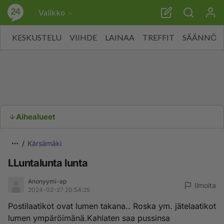
Valikko
KESKUSTELU
VIIHDE
LAINAA
TREFFIT
SÄÄNNÖT
Aihealueet
Kärsämäki
LLuntalunta lunta
Anonyymi-ap
Ilmoita
2024-02-27 20:54:25
Postilaatikot ovat lumen takana.. Roska ym. jätelaatikot
lumen ympäröimänä.Kahlaten saa pussinsa