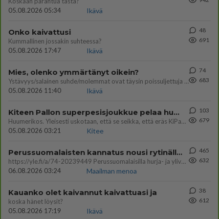
Koskaan parantua tästä?
05.08.2026 05:34
Ikävä
48
Onko kaivattusi
691
Kummallinen jossakin suhteessa?
05.08.2026 17:47
Ikävä
74
Mies, olenko ymmärtänyt oikein?
683
Ystävyys/salainen suhde/molemmat ovat täysin poissuljettuja asioita? Nainen
05.08.2026 11:40
Ikävä
103
Kiteen Pallon superpesisjoukkue pelaa huumeiden vaikutuksen alaisena
679
Huumerikos. Yleisesti uskotaan, että se seikka, että eräs KiPan pelaaja kärähtää huumeista, on vain jäävuoren huippu. M
05.08.2026 03:21
Kitee
465
Perussuomalaisten kannatus nousi rytinällä Ylen tänään julkaisemassa tuoreimmassa gallup-kyselyssä.
632
https://yle.fi/a/74-20239449 Perussuomalaisilla hurja- ja ylivoimaisesti suurin nousu tässä uudessa Ylen gallupissa. Kyl
06.08.2026 03:24
Maailman menoa
38
Kauanko olet kaivannut kaivattuasi ja
612
koska hänet löysit?
05.08.2026 17:19
Ikävä