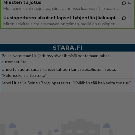
Miesten tuijotus
42
Mutta mies vain tuijottaa, siinä vaiheessa käännän itse pään pois. Mikä juttu? Yleensä jos joku tuijottaa tai katsoo, hä
Uusioperheen aikuiset lapset tyhjentää jääkaapin käydessään
44
Miten selvittäisitte seuraavan ongelman, meillä on uusioperhe, minulla teini-ikäiset lapset ja puolisolla aikuiset, jotk
STARA.FI
Poliisi varoittaa: Huijarit pyytävät ihmisiä nostamaan rahaa
automaatista
Uniikilta suorat sanat Tanssii tähtien kanssa osallistumisesta:
”Pelonsekaisia tunteita”
Janni Hussi ja Sointu Borg lopettavat: ”Kyllähän tää haikeelta tuntuu”