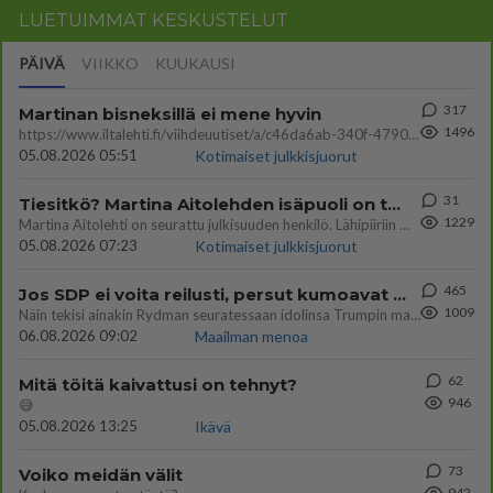
LUETUIMMAT KESKUSTELUT
PÄIVÄ
VIIKKO
KUUKAUSI
317
Martinan bisneksillä ei mene hyvin
1496
https://www.iltalehti.fi/viihdeuutiset/a/c46da6ab-340f-4790-aaa7-0865eed2336 Yrityksen konkurssihakemus on tullut kärä
05.08.2026 05:51
Kotimaiset julkkisjuorut
31
Tiesitkö? Martina Aitolehden isäpuoli on tämä suosittu laulaja
1229
Martina Aitolehti on seurattu julkisuuden henkilö. Lähipiiriin mahtuu muitakin tunnettuja henkilöitä. Tiesitkö, että Ma
05.08.2026 07:23
Kotimaiset julkkisjuorut
465
Jos SDP ei voita reilusti, persut kumoavat demokratian Suomesta
1009
Näin tekisi ainakin Rydman seuratessaan idolinsa Trumpin mallia https://www.is.fi/politiikka/art-2000012187244.html
06.08.2026 09:02
Maailman menoa
62
Mitä töitä kaivattusi on tehnyt?
946
😅
05.08.2026 13:25
Ikävä
73
Voiko meidän välit
942