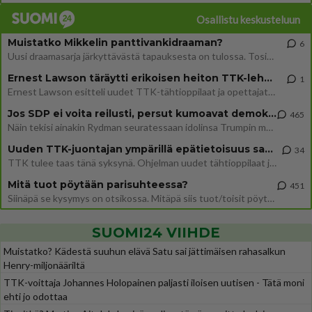
Osallistu keskusteluun
Muistatko Mikkelin panttivankidraaman?
6
Uusi draamasarja järkyttävästä tapauksesta on tulossa. Tositapahtumiin perustuva sarja ammentaa vuoden 1986 Mikkelin pan
Ernest Lawson täräytti erikoisen heiton TTK-lehdistötilaisuudessa: " Onko tässä tarkoituksena...?"
1
Ernest Lawson esitteli uudet TTK-tähtioppilaat ja opettajat torstaina 6.8. lehdistölle. Tulevalla kaudella on yksi hausk
Jos SDP ei voita reilusti, persut kumoavat demokratian Suomesta
465
Näin tekisi ainakin Rydman seuratessaan idolinsa Trumpin mallia https://www.is.fi/politiikka/art-2000012187244.html
Uuden TTK-juontajan ympärillä epätietoisuus sakenee - Nyt MTV hämmentää soppaa
34
TTK tulee taas tänä syksynä. Ohjelman uudet tähtioppilaat julkistetaan torstaina 6. elokuuta klo 14 alkavassa lehdistö
Mitä tuot pöytään parisuhteessa?
451
Siinäpä se kysymys on otsikossa. Mitäpä siis tuot/toisit pöytään parisuhteessa? Oletko mies vai nainen? Koetko sen mitä
SUOMI24 VIIHDE
Muistatko? Kädestä suuhun elävä Satu sai jättimäisen rahasalkun
Henry-miljonääriltä
TTK-voittaja Johannes Holopainen paljasti iloisen uutisen - Tätä moni
ehti jo odottaa