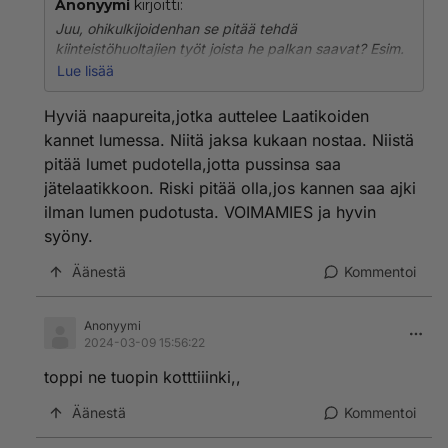
Anonyymi
kirjoitti:
Juu, ohikulkijoidenhan se pitää tehdä
kiinteistöhuoltajien työt joista he palkan saavat? Esim.
lumityöt ajankohdassa missä em:t kiinteistöhoitajat
Lue lisää
ajaa sepeliä kaatumisien estämiseksi lumien sulettua.
Hyviä naapureita,jotka auttelee Laatikoiden
kannet lumessa. Niitä jaksa kukaan nostaa. Niistä
pitää lumet pudotella,jotta pussinsa saa
jätelaatikkoon. Riski pitää olla,jos kannen saa ajki
ilman lumen pudotusta. VOIMAMIES ja hyvin
syöny.
Äänestä
Kommentoi
Anonyymi
2024-03-09 15:56:22
toppi ne tuopin kotttiiinki,,
Äänestä
Kommentoi