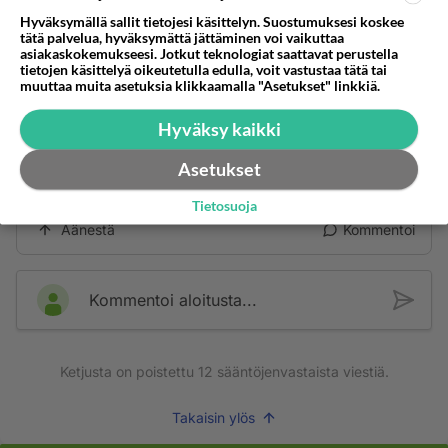
Hyväksymällä sallit tietojesi käsittelyn. Suostumuksesi koskee
Äänestä
Kommentoi
tätä palvelua, hyväksymättä jättäminen voi vaikuttaa
asiakaskokemukseesi. Jotkut teknologiat saattavat perustella
tietojen käsittelyä oikeutetulla edulla, voit vastustaa tätä tai
Anonyymi00023
muuttaa muita asetuksia klikkaamalla "Asetukset" linkkiä.
2026-07-11 13:12:34
Hyväksy kaikki
Lautoihin kompastelee moni,ku vie roskia
Asetukset
säiliöihin.Kenestä on kiinni,ku ei tehdä alustoja
säiliöille. Tälläistkin on rivitaloissa.
Tietosuoja
Äänestä
Kommentoi
Kommentoi aloitusta...
Ketjusta on poistettu
12
sääntöjenvastaista viestiä.
Takaisin ylös