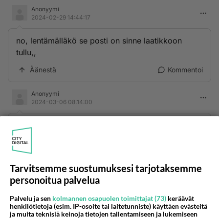
Anonyymi
2024-02-29 14:44:17
no, lentämälläkö se posti on sinne laatikkoon
tullu,,
Äänestä
Kommentoi
Anonyymi
2024-03-06 08:14:00
Ota lapio kätteen ja luo lumet...hyvvää
arkiliikuntaaki!
Äänestä
Kommentoi
Tarvitsemme suostumuksesi tarjotaksemme
personoitua palvelua
Palvelu ja sen
kolmannen osapuolen toimittajat (73)
keräävät
henkilötietoja (esim. IP-osoite tai laitetunniste) käyttäen evästeitä
ja muita teknisiä keinoja tietojen tallentamiseen ja lukemiseen