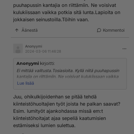
puuhapussin kantajia on riittämiin. Ne voisivat
kulukiissaan vaikka potkia sitä lunta.Lapioita on
jokkaisen seinustoilla.Töihin vaan.
Äänestä
Kommentoi
Anonyymi
2024-03-06 11:46:28
Anonyymi
kirjoitti:
Ei mittää valitusta.Tosiasioita. Kyllä niitä puuhapussin
kantajia on riittämiin. Ne voisivat kulukiissaan vaikka
potkia sitä lunta.Lapioita on jokkaisen
Lue lisää
seinustoilla.Töihin vaan.
Juu, ohikulkijoidenhan se pitää tehdä
kiinteistöhuoltajien työt joista he palkan saavat?
Esim. lumityöt ajankohdassa missä em:t
kiinteistöhoitajat ajaa sepeliä kaatumisien
estämiseksi lumien sulettua.