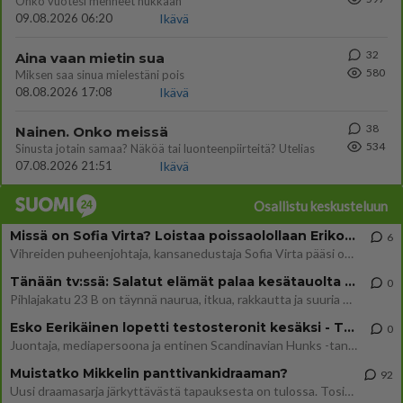
Onko vuotesi menneet hukkaan
09.08.2026 06:20
Ikävä
32
Aina vaan mietin sua
580
Miksen saa sinua mielestäni pois
08.08.2026 17:08
Ikävä
38
Nainen. Onko meissä
534
Sinusta jotain samaa? Näköä tai luonteenpiirteitä? Utelias
07.08.2026 21:51
Ikävä
Osallistu keskusteluun
Missä on Sofia Virta? Loistaa poissaolollaan Erikoisjoukot uudelta kaudelta
6
Vihreiden puheenjohtaja, kansanedustaja Sofia Virta pääsi otsikoihin, kun tieto hänen osallistumisestaan Erikoisjoukot-k
Tänään tv:ssä: Salatut elämät palaa kesätauolta - Tässä hieman juonipaljastuksia
0
Pihlajakatu 23 B on täynnä naurua, itkua, rakkautta ja suuria salaisuuksia. Suomalaisten yksi pitkäikäisimmistä draamas
Esko Eerikäinen lopetti testosteronit kesäksi - Tämä ikävä vaikutus iski heti
0
Juontaja, mediapersoona ja entinen Scandinavian Hunks -tanssija Esko Eerikäinen on tunnettu avoimuudestaan. Nyt Eerikäi
Muistatko Mikkelin panttivankidraaman?
92
Uusi draamasarja järkyttävästä tapauksesta on tulossa. Tositapahtumiin perustuva sarja ammentaa vuoden 1986 Mikkelin pan