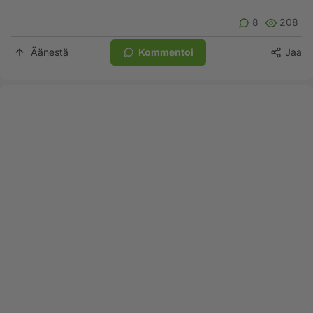
8
208
Äänestä
Kommentoi
Jaa