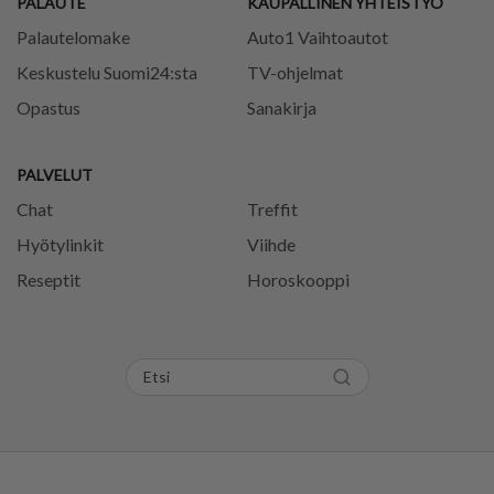
PALAUTE
KAUPALLINEN YHTEISTYÖ
Palautelomake
Auto1 Vaihtoautot
Keskustelu Suomi24:sta
TV-ohjelmat
Opastus
Sanakirja
PALVELUT
Chat
Treffit
Hyötylinkit
Viihde
Reseptit
Horoskooppi