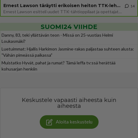
Ernest Lawson täräytti erikoisen heiton TTK-lehdistötilaisuudessa: " Onko tässä tarkoituksena...?"
14
Ernest Lawson esitteli uudet TTK-tähtioppilaat ja opettajat torstaina 6.8. lehdistölle. Tulevalla kaudella on yksi hausk
SUOMI24 VIIHDE
Danny, 83, teki yllättävän teon - Missä on 25-vuotias Helmi
Loukasmäki?
Luetuimmat: Hjallis Harkimon Jasmine-rakas paljastaa suhteen alusta:
"Vähän pimeässä paikassa"
Muistatko Hyvät, pahat ja rumat? Tämä leffa tv:ssä herättää
kohusarjan henkiin
Keskustele vapaasti aiheesta kuin
aiheesta
Aloita keskustelu