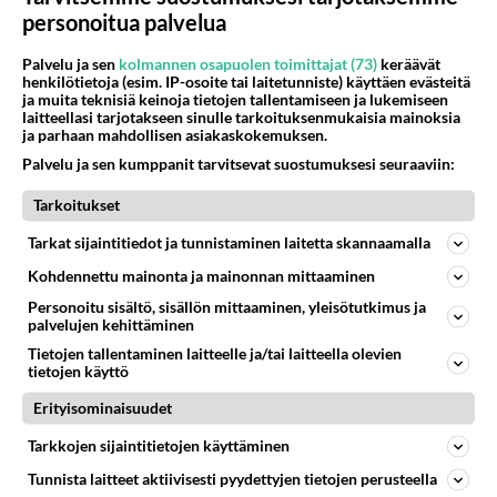
personoitua palvelua
Kommentoi aloitusta...
Palvelu ja sen
kolmannen osapuolen toimittajat (73)
keräävät
henkilötietoja (esim. IP-osoite tai laitetunniste) käyttäen evästeitä
ja muita teknisiä keinoja tietojen tallentamiseen ja lukemiseen
laitteellasi tarjotakseen sinulle tarkoituksenmukaisia mainoksia
ja parhaan mahdollisen asiakaskokemuksen.
Ketjusta on poistettu
1
sääntöjenvastaista viestiä.
Palvelu ja sen kumppanit tarvitsevat suostumuksesi seuraaviin:
Takaisin ylös
Tarkoitukset
LUETUIMMAT KESKUSTELUT
Tarkat sijaintitiedot ja tunnistaminen laitetta skannaamalla
Kohdennettu mainonta ja mainonnan mittaaminen
PÄIVÄ
VIIKKO
KUUKAUSI
Personoitu sisältö, sisällön mittaaminen, yleisötutkimus ja
palvelujen kehittäminen
706
Poliisi yritti murhata mopopojan
Tietojen tallentaminen laitteelle ja/tai laitteella olevien
2151
Nyt menee kissalan poikien touhu liian pitkälle! https://www.is.fi/kotimaa/art-2000012193221.html Karu video mopomiiti
tietojen käyttö
08.08.2026 21:05
Maailman menoa
Erityisominaisuudet
368
Mopomiitti!
Tarkkojen sijaintitietojen käyttäminen
1178
Menikös öoliisilta yli tuo mppedinkans kisaaminen tais olla melkoinen riski vahigoittaa tarpeettomasti jopa kuolla tuoss
08.08.2026 18:32
Tuusula
Tunnista laitteet aktiivisesti pyydettyjen tietojen perusteella