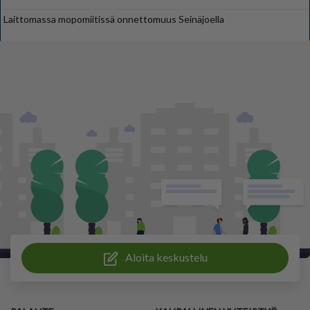
Laittomassa mopomiitissä onnettomuus Seinäjoella
Aloita keskustelu