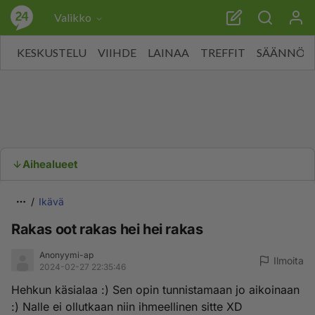
Valikko
KESKUSTELU
VIIHDE
LAINAA
TREFFIT
SÄÄNNÖT
Aihealueet
Ikävä
Rakas oot rakas hei hei rakas
Anonyymi-ap
Ilmoita
2024-02-27 22:35:46
Hehkun käsialaa :) Sen opin tunnistamaan jo aikoinaan
:) Nalle ei ollutkaan niin ihmeellinen sitte XD