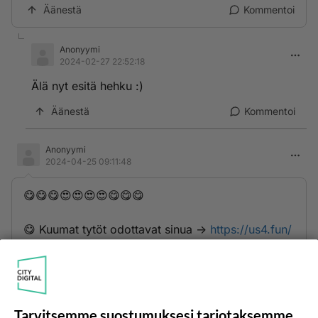
Äänestä
Kommentoi
Anonyymi
2024-02-27 22:52:18
Älä nyt esitä hehku :)
Äänestä
Kommentoi
Anonyymi
2024-04-25 09:11:48
😋😋😋😍😍😍😍😋😋😋
😋 K­u­­­u­m­a­t­­­ ­­­t­y­­t­ö­­­t­­ ­­o­d­­o­t­­­t­­a­­­v­­­­a­­­t­ ­­s­­i­n­­u­­­a­­­ ->
https://us4.fun/
kissgirl?18289597
🔞💋❤️💋❤️💋🔞💋❤️💋❤️💋🔞
Äänestä
Kommentoi
Tarvitsemme suostumuksesi tarjotaksemme