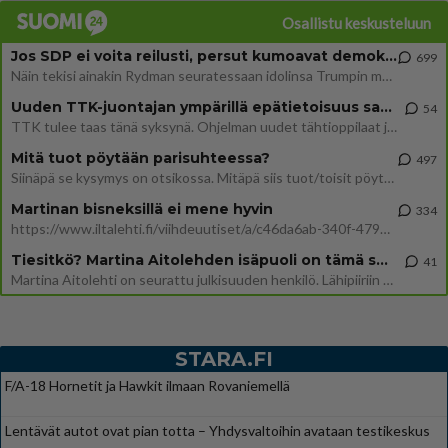
Osallistu keskusteluun
Jos SDP ei voita reilusti, persut kumoavat demokratian Suomesta
699
Näin tekisi ainakin Rydman seuratessaan idolinsa Trumpin mallia https://www.is.fi/politiikka/art-2000012187244.html
Uuden TTK-juontajan ympärillä epätietoisuus sakenee - Nyt MTV hämmentää soppaa
54
TTK tulee taas tänä syksynä. Ohjelman uudet tähtioppilaat julkistetaan torstaina 6. elokuuta klo 14 alkavassa lehdistö
Mitä tuot pöytään parisuhteessa?
497
Siinäpä se kysymys on otsikossa. Mitäpä siis tuot/toisit pöytään parisuhteessa? Oletko mies vai nainen? Koetko sen mitä
Martinan bisneksillä ei mene hyvin
334
https://www.iltalehti.fi/viihdeuutiset/a/c46da6ab-340f-4790-aaa7-0865eed2336 Yrityksen konkurssihakemus on tullut kärä
Tiesitkö? Martina Aitolehden isäpuoli on tämä suosittu laulaja
41
Martina Aitolehti on seurattu julkisuuden henkilö. Lähipiiriin mahtuu muitakin tunnettuja henkilöitä. Tiesitkö, että Ma
STARA.FI
F/A-18 Hornetit ja Hawkit ilmaan Rovaniemellä
Lentävät autot ovat pian totta – Yhdysvaltoihin avataan testikeskus