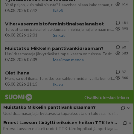
616
Yhtä paljon, kuin minä sinusta? Haaveissa ollaan kahdestaan, rauhassa ja lähennytään fyysisesti ja tutustutaan syvemmin
06.08.2026 07:42
Ikävä
181
Vihervasemmistofeministinaisasianaiset
595
Tulevat tänne palstalle haukkumaan miehiä ja naljailemaan miehelle, kehuvat olevansa heitä parempia. Itse asuvat MIEHE
06.08.2026 12:01
Sinkut
60
Muistatko Mikkelin panttivankidraaman?
583
Uusi draamasarja järkyttävästä tapauksesta on tulossa. Tositapahtumiin perustuva sarja ammentaa vuoden 1986 Mikkelin pan
07.08.2026 07:39
Maailman menoa
37
Olet ihana
560
Muru, sä oot ihana. Tunsitko sen sähkön meidän välillä kun oltiin ihan låhekkäin? 👩‍❤️‍👩❤️😼😘
05.08.2026 21:15
Ikävä
Osallistu keskusteluun
Muistatko Mikkelin panttivankidraaman?
61
Uusi draamasarja järkyttävästä tapauksesta on tulossa. Tositapahtumiin perustuva sarja ammentaa vuoden 1986 Mikkelin pan
Ernest Lawson täräytti erikoisen heiton TTK-lehdistötilaisuudessa: " Onko tässä tarkoituksena...?"
4
Ernest Lawson esitteli uudet TTK-tähtioppilaat ja opettajat torstaina 6.8. lehdistölle. Tulevalla kaudella on yksi hausk