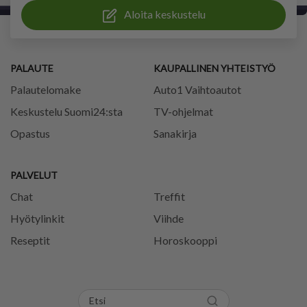
Aloita keskustelu
PALAUTE
KAUPALLINEN YHTEISTYÖ
Palautelomake
Auto1 Vaihtoautot
Keskustelu Suomi24:sta
TV-ohjelmat
Opastus
Sanakirja
PALVELUT
Chat
Treffit
Hyötylinkit
Viihde
Reseptit
Horoskooppi