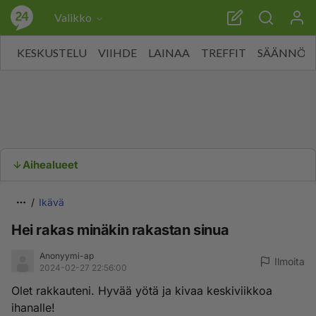
Valikko
KESKUSTELU
VIIHDE
LAINAA
TREFFIT
SÄÄNNÖT
Aihealueet
Ikävä
Hei rakas minäkin rakastan sinua
Anonyymi-ap
Ilmoita
2024-02-27 22:56:00
Olet rakkauteni. Hyvää yötä ja kivaa keskiviikkoa
ihanalle!