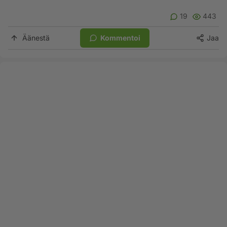
19
443
Äänestä
Kommentoi
Jaa