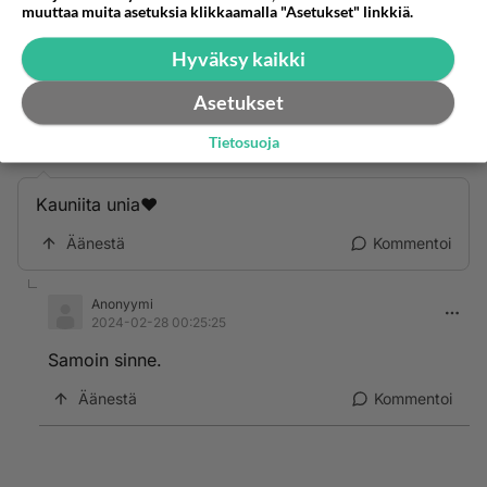
muuttaa muita asetuksia klikkaamalla "Asetukset" linkkiä.
samoin.
Hyväksy kaikki
Äänestä
Kommentoi
Asetukset
Anonyymi
Tietosuoja
2024-02-27 23:53:46
Kauniita unia❤️
Äänestä
Kommentoi
Anonyymi
2024-02-28 00:25:25
Samoin sinne.
Äänestä
Kommentoi