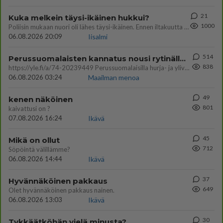
21
Kuka melkein täysi-ikäinen hukkui?
1000
Poliisin mukaan nuori oli lähes täysi-ikäinen. Ennen iltakuutta tulleen ilmoituksen mukaan ihminen oli joutunut mahdoll
06.08.2026 20:09
Iisalmi
514
Perussuomalaisten kannatus nousi rytinällä Ylen tänään julkaisemassa tuoreimmassa gallup-kyselyssä.
838
https://yle.fi/a/74-20239449 Perussuomalaisilla hurja- ja ylivoimaisesti suurin nousu tässä uudessa Ylen gallupissa. Kyl
06.08.2026 03:24
Maailman menoa
49
kenen näköinen
801
kaivattusi on ?
07.08.2026 16:24
Ikävä
45
Mikä on ollut
712
Söpöintä välillämme?
06.08.2026 14:44
Ikävä
37
Hyvännäköinen pakkaus
649
Olet hyvännäköinen pakkaus nainen.
06.08.2026 13:03
Ikävä
30
Tykkäätköhän vielä minusta?