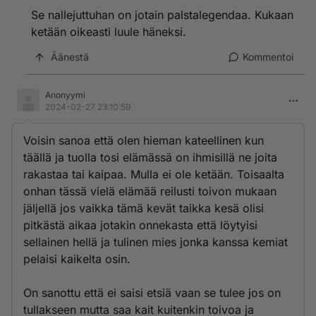
Se nallejuttuhan on jotain palstalegendaa. Kukaan
ketään oikeasti luule häneksi.
Äänestä
Kommentoi
Anonyymi
2024-02-27 23:10:59
Voisin sanoa että olen hieman kateellinen kun
täällä ja tuolla tosi elämässä on ihmisillä ne joita
rakastaa tai kaipaa. Mulla ei ole ketään. Toisaalta
onhan tässä vielä elämää reilusti toivon mukaan
jäljellä jos vaikka tämä kevät taikka kesä olisi
pitkästä aikaa jotakin onnekasta että löytyisi
sellainen hellä ja tulinen mies jonka kanssa kemiat
pelaisi kaikelta osin.
On sanottu että ei saisi etsiä vaan se tulee jos on
tullakseen mutta saa kait kuitenkin toivoa ja