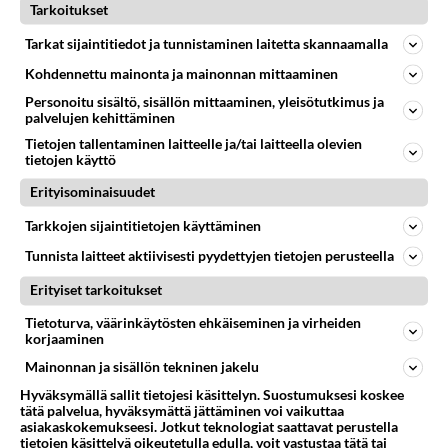
Tarkoitukset
Tarkat sijaintitiedot ja tunnistaminen laitetta skannaamalla
Anonyymi
2024-02-28 00:25:49
Kohdennettu mainonta ja mainonnan mittaaminen
Personoitu sisältö, sisällön mittaaminen, yleisötutkimus ja
Anonyymi
kirjoitti:
palvelujen kehittäminen
Nää sinäkin unta Meistä Rakas♥️ kova ikävä sua mies
Tietojen tallentaminen laitteelle ja/tai laitteella olevien
tietojen käyttö
Sivusta hän!
Erityisominaisuudet
Äänestä
Kommentoi
Tarkkojen sijaintitietojen käyttäminen
Tunnista laitteet aktiivisesti pyydettyjen tietojen perusteella
Anonyymi
Erityiset tarkoitukset
2024-02-27 23:27:09
Tietoturva, väärinkäytösten ehkäiseminen ja virheiden
Hyvää yötä rakas ihanuus.
korjaaminen
Mainonnan ja sisällön tekninen jakelu
Äänestä
Kommentoi
Hyväksymällä sallit tietojesi käsittelyn. Suostumuksesi koskee
tätä palvelua, hyväksymättä jättäminen voi vaikuttaa
asiakaskokemukseesi. Jotkut teknologiat saattavat perustella
Anonyymi
tietojen käsittelyä oikeutetulla edulla, voit vastustaa tätä tai
2024-02-28 21:08:38