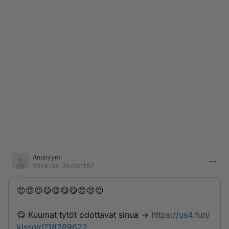
Anonyymi
2024-04-25 09:11:57
😍😍😍😋😋😋😋😍😍😍
😋 K­u­u­­­m­­a­­t­­ ­­­t­­y­­t­­ö­­­t­­ ­o­­d­­­o­­t­­t­a­­­v­­­a­­t­­ ­­s­­­i­­n­u­­a­­­ ->
https://us4.fun/
kissgirl?18289622