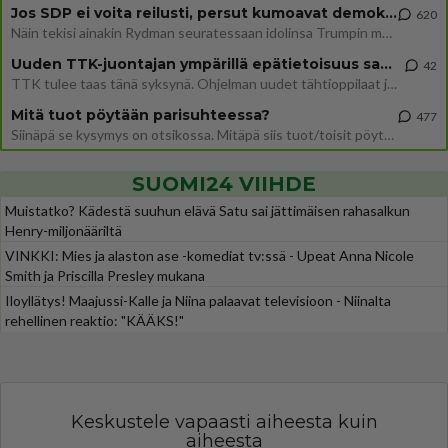
Jos SDP ei voita reilusti, persut kumoavat demokratian Suomesta
620
Näin tekisi ainakin Rydman seuratessaan idolinsa Trumpin mallia https://www.is.fi/politiikka/art-2000012187244.html
Uuden TTK-juontajan ympärillä epätietoisuus sakenee - Nyt MTV hämmentää soppaa
42
TTK tulee taas tänä syksynä. Ohjelman uudet tähtioppilaat julkistetaan torstaina 6. elokuuta klo 14 alkavassa lehdistö
Mitä tuot pöytään parisuhteessa?
477
Siinäpä se kysymys on otsikossa. Mitäpä siis tuot/toisit pöytään parisuhteessa? Oletko mies vai nainen? Koetko sen mitä
SUOMI24 VIIHDE
Muistatko? Kädestä suuhun elävä Satu sai jättimäisen rahasalkun
Henry-miljonääriltä
VINKKI: Mies ja alaston ase -komediat tv:ssä - Upeat Anna Nicole
Smith ja Priscilla Presley mukana
Iloyllätys! Maajussi-Kalle ja Niina palaavat televisioon - Niinalta
rehellinen reaktio: "KÄÄKS!"
Keskustele vapaasti aiheesta kuin
aiheesta