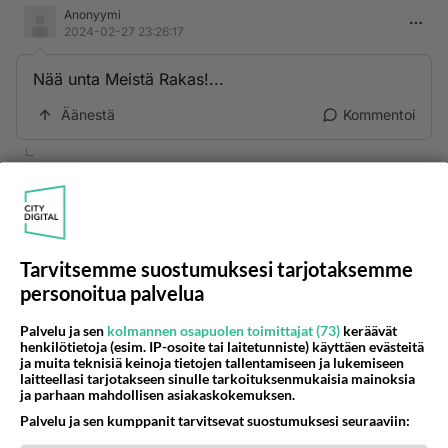
Anonyymi
2024-02-27 23:26:17
Nää unta Meistä Rakas!...
Äänestä
Kommentoi
Anonyymi
2024-02-27 23:39:27
Nää sinäkin unta Meistä Rakas♥️ kova ikävä sua
mies
Tarvitsemme suostumuksesi tarjotaksemme
Äänestä
Kommentoi
personoitua palvelua
Palvelu ja sen
kolmannen osapuolen toimittajat (73)
keräävät
Anonyymi
henkilötietoja (esim. IP-osoite tai laitetunniste) käyttäen evästeitä
2024-02-28 00:25:03
ja muita teknisiä keinoja tietojen tallentamiseen ja lukemiseen
laitteellasi tarjotakseen sinulle tarkoituksenmukaisia mainoksia
Näen hänestä unta. Sivullisella ja minulla eri mies
ja parhaan mahdollisen asiakaskokemuksen.
I hope.
Palvelu ja sen kumppanit tarvitsevat suostumuksesi seuraaviin:
Äänestä
Kommentoi