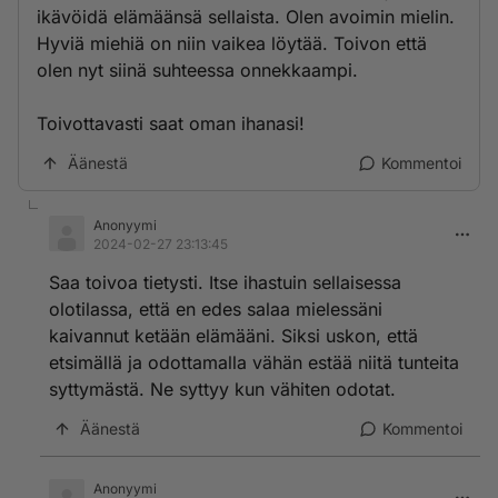
ikävöidä elämäänsä sellaista. Olen avoimin mielin.
Hyviä miehiä on niin vaikea löytää. Toivon että
olen nyt siinä suhteessa onnekkaampi.
Toivottavasti saat oman ihanasi!
Äänestä
Kommentoi
Anonyymi
2024-02-27 23:13:45
Saa toivoa tietysti. Itse ihastuin sellaisessa
olotilassa, että en edes salaa mielessäni
kaivannut ketään elämääni. Siksi uskon, että
etsimällä ja odottamalla vähän estää niitä tunteita
syttymästä. Ne syttyy kun vähiten odotat.
Äänestä
Kommentoi
Anonyymi