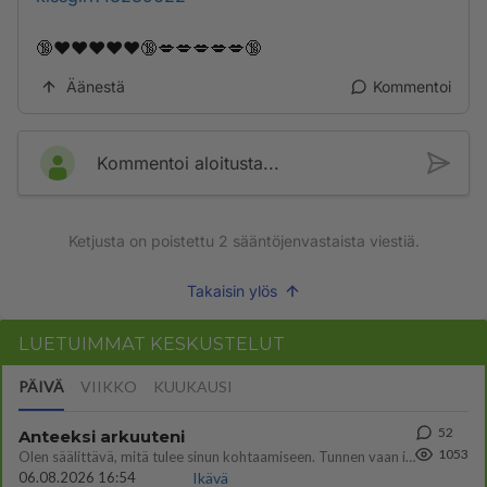
🔞❤️❤️❤️❤️❤️🔞💋💋💋💋💋🔞
Äänestä
Kommentoi
Kommentoi aloitusta...
Ketjusta on poistettu
2
sääntöjenvastaista viestiä.
Takaisin ylös
LUETUIMMAT KESKUSTELUT
PÄIVÄ
VIIKKO
KUUKAUSI
52
Anteeksi arkuuteni
1053
Olen säälittävä, mitä tulee sinun kohtaamiseen. Tunnen vaan itseni todella epävarmaksi sun kanssa. Jos minun olisi pitän
06.08.2026 16:54
Ikävä