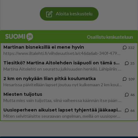
Aloita keskustelu
Osallistu keskusteluun
Martinan bisneksillä ei mene hyvin
332
https://www.iltalehti.fi/viihdeuutiset/a/c46da6ab-340f-4790-aaa7-0865eed2336 Yrityksen konkurssihakemus on tullut kärä
Tiesitkö? Martina Aitolehden isäpuoli on tämä suosittu laulaja
35
Martina Aitolehti on seurattu julkisuuden henkilö. Lähipiiriin mahtuu muitakin tunnettuja henkilöitä. Tiesitkö, että Ma
2 km on nykyään liian pitkä koulumatka
109
Hesarissa päivitellään lapset joutuu nyt kulkemaan 2 km kouluun jösses. Ruostefillarilla tuo matka menee vaikka miten äk
Miesten tuijotus
46
Mutta mies vain tuijottaa, siinä vaiheessa käännän itse pään pois. Mikä juttu? Yleensä jos joku tuijottaa tai katsoo, hä
Uusioperheen aikuiset lapset tyhjentää jääkaapin käydessään
66
Miten selvittäisitte seuraavan ongelman, meillä on uusioperhe, minulla teini-ikäiset lapset ja puolisolla aikuiset, jotk