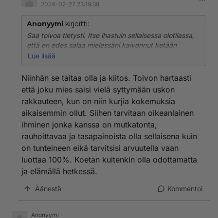
2024-02-27 23:19:38
Anonyymi
kirjoitti:
Saa toivoa tietysti. Itse ihastuin sellaisessa olotilassa,
että en edes salaa mielessäni kaivannut ketään
elämääni. Siksi uskon, että etsimällä ja odottamalla
Lue lisää
vähän estää niitä tunteita syttymästä. Ne syttyy kun
vähiten odotat.
Niinhän se taitaa olla ja kiitos. Toivon hartaasti
että joku mies saisi vielä syttymään uskon
rakkauteen, kun on niin kurjia kokemuksia
aikaisemmin ollut. Siihen tarvitaan oikeanlainen
ihminen jonka kanssa on mutkatonta,
rauhoittavaa ja tasapainoista olla sellaisena kuin
on tunteineen eikä tarvitsisi arvuutella vaan
luottaa 100%. Koetan kuitenkin olla odottamatta
ja elämällä hetkessä.
Äänestä
Kommentoi
Anonyymi