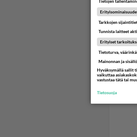
Tietojen tallentamine
Erityisominaisuude
Tarkkojen sijaintiti
Tunnista laitteet akt
Erityiset tarkoituks
Tietoturva, väärink
Mainonnan ja sisäll
Hyväksymällä sallit t
vaikuttaa asiakaskoke
vastustaa tätä tai mu
Tietosuoja