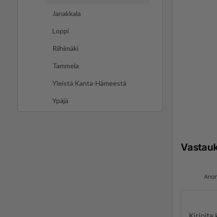
Janakkala
Loppi
Riihimäki
Tammela
Yleistä Kanta-Hämeestä
Ypäjä
Vastau
Anon