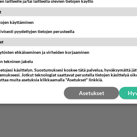
n laitteelle ja/tai laitteella olevien tietojen käyttö
t
etojen käyttäminen
iivisesti pyydettyjen tietojen perusteella
et
äytösten ehkäiseminen ja virheiden korjaaminen
ön tekninen jakelu
ietojesi käsittelyn. Suostumuksesi koskee tätä palvelua, hyväksymättä jä
mukseesi. Jotkut teknologiat saattavat perustella tietojen käsittelyä oike
uttaa muita asetuksia klikkaamalla "Asetukset" linkkiä.
Asetukset
Hyv