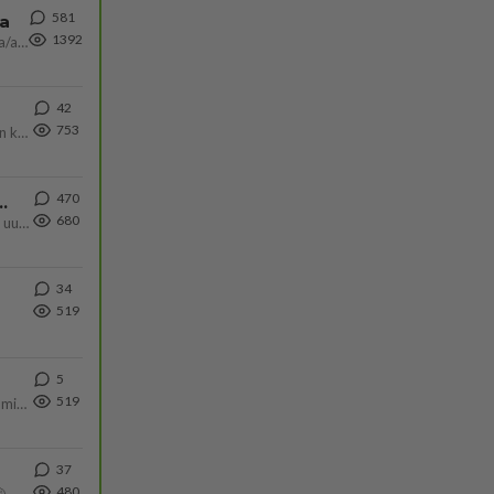
581
ta
1392
Näin tekisi ainakin Rydman seuratessaan idolinsa Trumpin mallia https://www.is.fi/politiikka/art-2000012187244.html
42
753
Olen säälittävä, mitä tulee sinun kohtaamiseen. Tunnen vaan itseni todella epävarmaksi sun kanssa. Jos minun olisi pitän
470
ä Ylen tänään julkaisemassa tuoreimmassa gallup-kyselyssä.
680
https://yle.fi/a/74-20239449 Perussuomalaisilla hurja- ja ylivoimaisesti suurin nousu tässä uudessa Ylen gallupissa. Kyl
34
519
5
519
Poliisin mukaan nuori oli lähes täysi-ikäinen. Ennen iltakuutta tulleen ilmoituksen mukaan ihminen oli joutunut mahdoll
37
480