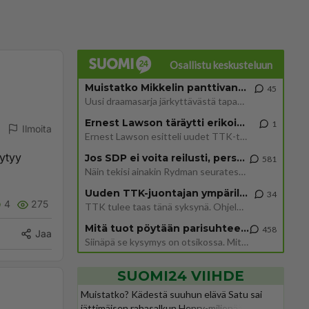
Osallistu keskusteluun
Muistatko Mikkelin panttivankidraaman?
45
Uusi draamasarja järkyttävästä tapauksesta on tulossa. Tositapahtumiin perustuva sarja ammentaa vuoden 1986 Mikkelin pan
Ernest Lawson täräytti erikoisen heiton TTK-lehdistötilaisuudessa: " Onko tässä tarkoituksena...?"
1
Ilmoita
Ernest Lawson esitteli uudet TTK-tähtioppilaat ja opettajat torstaina 6.8. lehdistölle. Tulevalla kaudella on yksi hausk
äytyy
Jos SDP ei voita reilusti, persut kumoavat demokratian Suomesta
581
Näin tekisi ainakin Rydman seuratessaan idolinsa Trumpin mallia https://www.is.fi/politiikka/art-2000012187244.html
Uuden TTK-juontajan ympärillä epätietoisuus sakenee - Nyt MTV hämmentää soppaa
34
4
275
TTK tulee taas tänä syksynä. Ohjelman uudet tähtioppilaat julkistetaan torstaina 6. elokuuta klo 14 alkavassa lehdistö
Mitä tuot pöytään parisuhteessa?
458
Jaa
Siinäpä se kysymys on otsikossa. Mitäpä siis tuot/toisit pöytään parisuhteessa? Oletko mies vai nainen? Koetko sen mitä
SUOMI24 VIIHDE
Muistatko? Kädestä suuhun elävä Satu sai
jättimäisen rahasalkun Henry-miljonääriltä