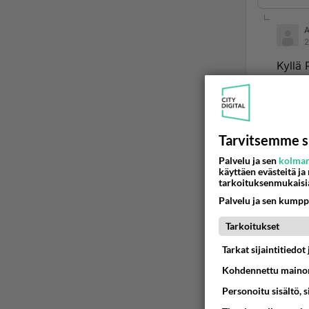
2
Kyllä 
Mutta
Ää
Tarvitsemme s
2
Palvelu ja sen
kolman
käyttäen evästeitä ja
tarkoituksenmukaisi
Ano
Kyllä
Palvelu ja sen kumpp
Suome
Tarkoitukset
Joo yl
Tarkat sijaintitiedo
homo
Kohdennettu mainon
Ää
Personoitu sisältö, 