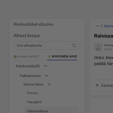
Keskustelun etusivu
Kant
Aiheet listaus
Raivoaa
Anony
2024-
KAIKKI AIHEET
NYKYINEN AIHE
Onko Alex 
pelätä hä
Keskustelu24
Paikkakunnat
Kanta-Häme
Äänest
Forssa
Hausjärvi
Hämeenlinna