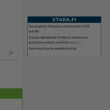
STARA.FI
Harvinainen Pokemon-peli myytiin 9 505
eurolla
Suuria räjähdyksiä Kittilässä elokuussa –
puolustusvoimat suorittaa massaräjäytyksiä
Kela muuttaa terapiakäytäntöä