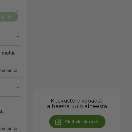
tä
 mottia
ommentoi
Keskustele vapaasti
aiheesta kuin aiheesta
a,
Aloita keskustelu
ommentoi