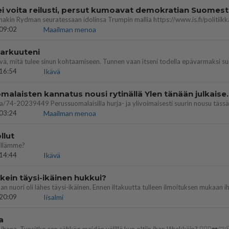
ei voita reilusti, persut kumoavat demokratian Suomes
09:02
Maailman menoa
 arkuuteni
16:54
Ikävä
Perussuomalaisten kannatus nousi rytinäll
03:24
Maailman menoa
llut
illämme?
14:44
Ikävä
ein täysi-ikäinen hukkui?
20:09
Iisalmi
a