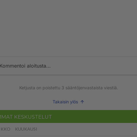
Kommentoi aloitusta...
Ketjusta on poistettu
3
sääntöjenvastaista viestiä.
Takaisin ylös
MMAT KESKUSTELUT
IKKO
KUUKAUSI