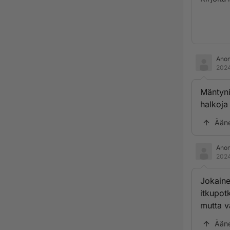
Ano
2024
Mäntyni
halkoja
Ään
Ano
2024
Jokaine
itkupot
mutta va
Ään