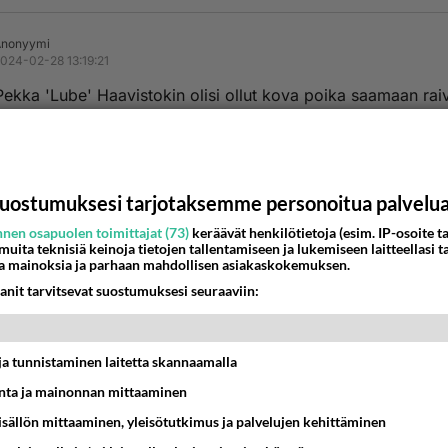
Anonyymi
024-02-28 13:19:21
Pekka 'Lube' Haavistokin olisi ollut kova poika saamaan raiv
 Suomen kansa ei halunnut Pekasta pressaa.
nestä
K
uostumuksesi tarjotaksemme personoitua palvelu
Anonyymi
024-02-28 21:10:16
nen osapuolen toimittajat (73)
keräävät henkilötietoja (esim. IP-osoite ta
 muita teknisiä keinoja tietojen tallentamiseen ja lukemiseen laitteellasi t
a mainoksia ja parhaan mahdollisen asiakaskokemuksen.
nyymi
kirjoitti:
 Pekka 'Lube' Haavistokin olisi ollut kova poika saamaan raivareita. 
anit tarvitsevat suostumuksesi seuraaviin:
n kansa ei halunnut Pekasta pressaa.
i 70v ei ymmärrä homoja ja äänesti Alexia joka ei ole avoim
t ja tunnistaminen laitetta skannaamalla
.
ta ja mainonnan mittaaminen
nestä
K
sisällön mittaaminen, yleisötutkimus ja palvelujen kehittäminen