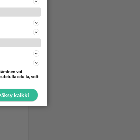
ttäminen voi
utetulla edulla, voit
äksy kaikki