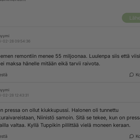
Lähe
nyymi
-02-28 09:54:36
emen remontiin menee 55 miljoonaa. Luulenpa siis että viisi
 ei maksa hänelle mitään eikä tarvii raivota.
estä
K
nyymi
-02-28 12:43:31
n pressa on ollut kiukkupussi. Halonen oli tunnettu
kuraivareistaan, Niinistö samoin. Sitä se tekee, kun on press
illa valtaa. Kyllä Tuppikin pillittää vielä moneen keraan.
estä
K