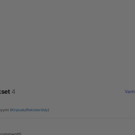
kset
4
Vanh
yymi (
Kirjaudu
/
Rekisteröidy
)