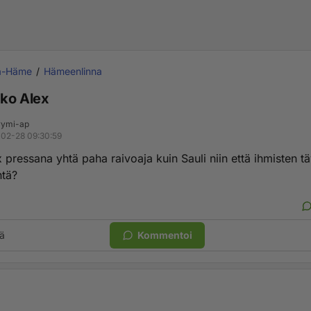
a-Häme
Hämeenlinna
ko Alex
ymi-ap
02-28 09:30:59
pressana yhtä paha raivoaja kuin Sauli niin että ihmisten t
ntä?
ä
Kommentoi