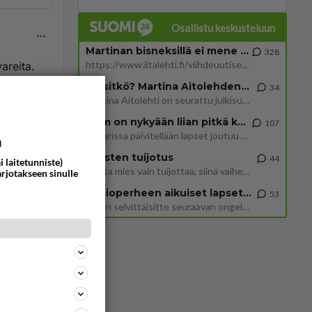
Osallistu keskusteluun
Martinan bisneksillä ei mene hyvin
328
https://www.iltalehti.fi/viihdeuutiset/a/c46da6ab-340f-4790-aaa7-0865eed2336 Yrityksen konkurssihakemus on tullut kärä
areita.
Tiesitkö? Martina Aitolehden isäpuoli on tämä suosittu laulaja
34
Martina Aitolehti on seurattu julkisuuden henkilö. Lähipiiriin mahtuu muitakin tunnettuja henkilöitä. Tiesitkö, että Ma
ommentoi
2 km on nykyään liian pitkä koulumatka
107
Hesarissa päivitellään lapset joutuu nyt kulkemaan 2 km kouluun jösses. Ruostefillarilla tuo matka menee vaikka miten äk
a
Miesten tuijotus
44
i laitetunniste)
Mutta mies vain tuijottaa, siinä vaiheessa käännän itse pään pois. Mikä juttu? Yleensä jos joku tuijottaa tai katsoo, hä
arjotakseen sinulle
Uusioperheen aikuiset lapset tyhjentää jääkaapin käydessään
53
Mutta
Miten selvittäisitte seuraavan ongelman, meillä on uusioperhe, minulla teini-ikäiset lapset ja puolisolla aikuiset, jotk
esti
ommentoi