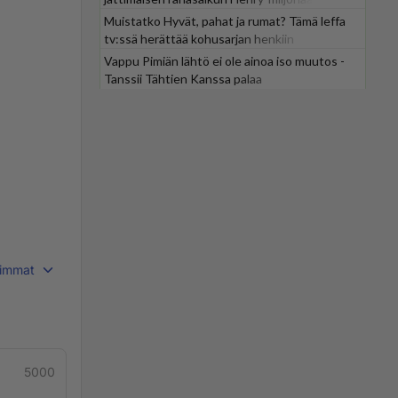
Muistatko Hyvät, pahat ja rumat? Tämä leffa
tv:ssä herättää kohusarjan henkiin
Vappu Pimiän lähtö ei ole ainoa iso muutos -
Tanssii Tähtien Kanssa palaa
immat
5000