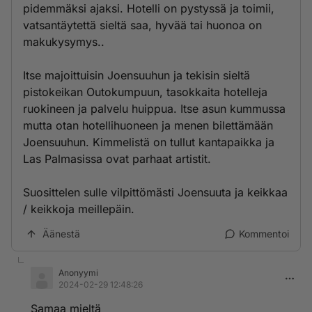
pidemmäksi ajaksi. Hotelli on pystyssä ja toimii,
vatsantäytettä sieltä saa, hyvää tai huonoa on
makukysymys..
Itse majoittuisin Joensuuhun ja tekisin sieltä
pistokeikan Outokumpuun, tasokkaita hotelleja
ruokineen ja palvelu huippua. Itse asun kummussa
mutta otan hotellihuoneen ja menen bilettämään
Joensuuhun. Kimmelistä on tullut kantapaikka ja
Las Palmasissa ovat parhaat artistit.
Suosittelen sulle vilpittömästi Joensuuta ja keikkaa
/ keikkoja meillepäin.
Äänestä
Kommentoi
Anonyymi
2024-02-29 12:48:26
Samaa mieltä