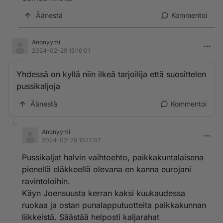
Äänestä
Kommentoi
Anonyymi
2024-02-29 15:16:01
Yhdessä on kyllä niin ilkeä tarjoilija että suosittelen
pussikaljoja
Äänestä
Kommentoi
Anonyymi
2024-02-29 16:17:07
Pussikaljat halvin vaihtoehto, paikkakuntalaisena
pienellä eläkkeellä olevana en kanna eurojani
ravintoloihin.
Käyn Joensuusta kerran kaksi kuukaudessa
ruokaa ja ostan punalapputuotteita paikkakunnan
liikkeistä. Säästää helposti kaljarahat