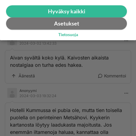
Hyväksy kaikki
Asetukset
Tietosuoja
Anonyymi
2024-03-02 13:42:33
Aivan syvältä koko kylä. Kaivosten aikaista
nostalgiaa on turha edes hakea.
Äänestä
Kommentoi
Anonyymi
2024-03-03 19:32:24
Hotelli Kummussa ei pubia ole, mutta tien toisella
puolella on perinteinen Metsähovi. Kyykerin
kartanosta löytyy laadukasta majoitusta. Jos
enemmän iltamenoja haluaa, kannattaa olla