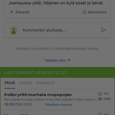
Joensuussa yötä, hiljainen on kylä kesät ja talvet.
Äänestä
Kommentoi
Kommentoi aloitusta...
Ketjusta on poistettu
2
sääntöjenvastaista viestiä.
Takaisin ylös
LUETUIMMAT KESKUSTELUT
PÄIVÄ
VIIKKO
KUUKAUSI
705
Poliisi yritti murhata mopopojan
2480
Nyt menee kissalan poikien touhu liian pitkälle! https://www.is.fi/kotimaa/art-2000012193221.html Karu video mopomiiti
08.08.2026 21:05
Maailman menoa
460