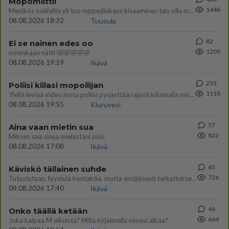
Mopomiitti!
1446
Menikös öoliisilta yli tuo mppedinkans kisaaminen tais olla melkoinen riski vahigoittaa tarpeettomasti jopa kuolla tuoss
08.08.2026 18:32
Tuusula
82
Ei se nainen edes oo
1209
mitenkään nätti 🤣🤣🤣🤣🤣
08.08.2026 19:19
Ikävä
253
Poliisi kiilasi mopoilijan
1118
Ylellä leviää video jossa poliisi pysäyttää rajusti kiilamalla mopo pojan. Toivottavasti poliisi ottaa tuosta mallia myö
08.08.2026 19:55
Kiuruvesi
57
Aina vaan mietin sua
822
Miksen saa sinua mielestäni pois
08.08.2026 17:08
Ikävä
65
Käviskö tällainen suhde
726
Tutustutaan, fyysistä kontaktia, mutta ensijaisesti tarkoituksena ei ole aloittaa mitään virallista tai rikkoa mitään? E
09.08.2026 17:40
Ikävä
46
Onko täällä ketään
664
Joka kaipaa M alkuista? Millä kirjaimella nimesi alkaa?