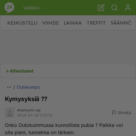
Valikko
KESKUSTELU
VIIHDE
LAINAA
TREFFIT
SÄÄNNÖT
Aihealueet
Outokumpu
Kymysyksiä ??
Anonyymi-ap
Ilmoita
2024-02-28 11:22:10
Onko Outokummussa kunnollista pubia ? Paikka voi
olla pieni, tunnelma on tärkein.