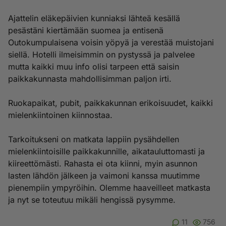
Ajattelin eläkepäivien kunniaksi lähteä kesällä
pesästäni kiertämään suomea ja entisenä
Outokumpulaisena voisin yöpyä ja verestää muistojani
siellä. Hotelli ilmeisimmin on pystyssä ja palvelee
mutta kaikki muu info olisi tarpeen että saisin
paikkakunnasta mahdollisimman paljon irti.
Ruokapaikat, pubit, paikkakunnan erikoisuudet, kaikki
mielenkiintoinen kiinnostaa.
Tarkoitukseni on matkata lappiin pysähdellen
mielenkiintoisille paikkakunnille, aikatauluttomasti ja
kiireettömästi. Rahasta ei ota kiinni, myin asunnon
lasten lähdön jälkeen ja vaimoni kanssa muutimme
pienempiin ympyröihin. Olemme haaveilleet matkasta
ja nyt se toteutuu mikäli hengissä pysymme.
11
756