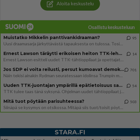
Aloita keskustelu
Osallistu keskusteluun
Muistatko Mikkelin panttivankidraaman?
95
Uusi draamasarja järkyttävästä tapauksesta on tulossa. Tositapahtumiin perustuva sarja ammentaa vuoden 1986 Mikkelin pan
Ernest Lawson täräytti erikoisen heiton TTK-lehdistötilaisuudessa: " Onko tässä tarkoituksena...?"
14
Ernest Lawson esitteli uudet TTK-tähtioppilaat ja opettajat torstaina 6.8. lehdistölle. Tulevalla kaudella on yksi hausk
Jos SDP ei voita reilusti, persut kumoavat demokratian Suomesta
701
Näin tekisi ainakin Rydman seuratessaan idolinsa Trumpin mallia https://www.is.fi/politiikka/art-2000012187244.html
Uuden TTK-juontajan ympärillä epätietoisuus sakenee - Nyt MTV hämmentää soppaa
54
TTK tulee taas tänä syksynä. Ohjelman uudet tähtioppilaat julkistetaan torstaina 6. elokuuta klo 14 alkavassa lehdistö
Mitä tuot pöytään parisuhteessa?
503
Siinäpä se kysymys on otsikossa. Mitäpä siis tuot/toisit pöytään parisuhteessa? Oletko mies vai nainen? Koetko sen mitä
STARA.FI