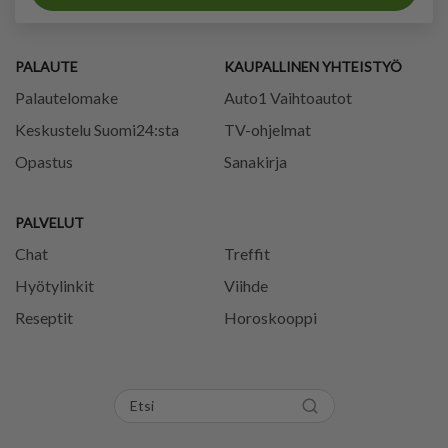
PALAUTE
KAUPALLINEN YHTEISTYÖ
Palautelomake
Auto1 Vaihtoautot
Keskustelu Suomi24:sta
TV-ohjelmat
Opastus
Sanakirja
PALVELUT
Chat
Treffit
Hyötylinkit
Viihde
Reseptit
Horoskooppi