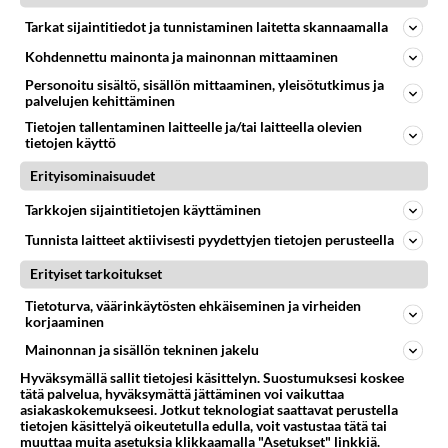
Tarkat sijaintitiedot ja tunnistaminen laitetta skannaamalla
Kohdennettu mainonta ja mainonnan mittaaminen
Personoitu sisältö, sisällön mittaaminen, yleisötutkimus ja
palvelujen kehittäminen
Tietojen tallentaminen laitteelle ja/tai laitteella olevien
tietojen käyttö
Erityisominaisuudet
Tarkkojen sijaintitietojen käyttäminen
Tunnista laitteet aktiivisesti pyydettyjen tietojen perusteella
Erityiset tarkoitukset
Tietoturva, väärinkäytösten ehkäiseminen ja virheiden
korjaaminen
Mainonnan ja sisällön tekninen jakelu
Hyväksymällä sallit tietojesi käsittelyn. Suostumuksesi koskee
tätä palvelua, hyväksymättä jättäminen voi vaikuttaa
asiakaskokemukseesi. Jotkut teknologiat saattavat perustella
tietojen käsittelyä oikeutetulla edulla, voit vastustaa tätä tai
muuttaa muita asetuksia klikkaamalla "Asetukset" linkkiä.