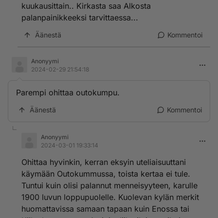
kuukausittain.. Kirkasta saa Alkosta
palanpainikkeeksi tarvittaessa...
Äänestä
Kommentoi
Anonyymi
2024-02-29 21:54:18
Parempi ohittaa outokumpu.
Äänestä
Kommentoi
Anonyymi
2024-03-01 19:33:14
Ohittaa hyvinkin, kerran eksyin uteliaisuuttani
käymään Outokummussa, toista kertaa ei tule.
Tuntui kuin olisi palannut menneisyyteen, karulle
1900 luvun loppupuolelle. Kuolevan kylän merkit
huomattavissa samaan tapaan kuin Enossa tai