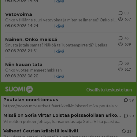
08.08.2026 19:54
Ikävä
33
Vetovoima
657
Onko välillänne suuri vetovoima ja miten se ilmenee? Onko siitä haittaa?
08.08.2026 14:24
Ikävä
45
Nainen. Onko meissä
639
Sinusta jotain samaa? Näköä tai luonteenpiirteitä? Utelias
07.08.2026 21:51
Ikävä
88
Niin kauan tätä
617
Onko vuotesi menneet hukkaan
09.08.2026 06:20
Ikävä
Osallistu keskusteluun
Poutalan onnettomuus
39
https://www.mtvuutiset.fi/artikkeli/ministeri-mika-poutala-vakavassa-onnettomuudessa/9375980 Kumma kun jutussa ei manit
Missä on Sofia Virta? Loistaa poissaolollaan Erikoisjoukot uudelta kaudelta
20
Vihreiden puheenjohtaja, kansanedustaja Sofia Virta pääsi otsikoihin, kun tieto hänen osallistumisestaan Erikoisjoukot-k
Valheet Ceutan kriisistä leviävät
234
"Lukuisat suomenkieliset tilit ovat jakaneet videota todisteena siitä, että siirtolaisjoukot aiheuttavat edelleen Ceutas