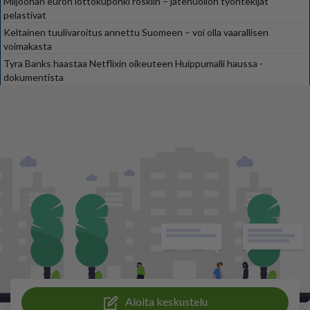
Miljoonan euron lottokuponki roskiin – jätehuollon työntekijät
pelastivat
Keltainen tuulivaroitus annettu Suomeen – voi olla vaarallisen
voimakasta
Tyra Banks haastaa Netflixin oikeuteen Huippumalli haussa -
dokumentista
Aloita keskustelu