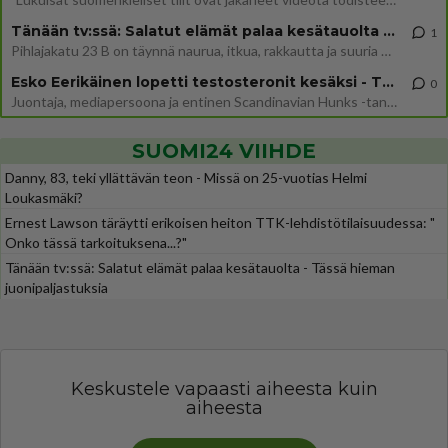
Tänään tv:ssä: Salatut elämät palaa kesätauolta - Tässä hieman juonipaljastuksia
1
Pihlajakatu 23 B on täynnä naurua, itkua, rakkautta ja suuria salaisuuksia. Suomalaisten yksi pitkäikäisimmistä draamas
Esko Eerikäinen lopetti testosteronit kesäksi - Tämä ikävä vaikutus iski heti
0
Juontaja, mediapersoona ja entinen Scandinavian Hunks -tanssija Esko Eerikäinen on tunnettu avoimuudestaan. Nyt Eerikäi
SUOMI24 VIIHDE
Danny, 83, teki yllättävän teon - Missä on 25-vuotias Helmi
Loukasmäki?
Ernest Lawson täräytti erikoisen heiton TTK-lehdistötilaisuudessa: "
Onko tässä tarkoituksena...?"
Tänään tv:ssä: Salatut elämät palaa kesätauolta - Tässä hieman
juonipaljastuksia
Keskustele vapaasti aiheesta kuin
aiheesta