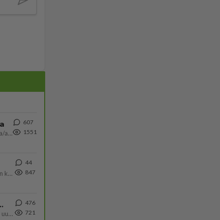
607
ta
1551
Näin tekisi ainakin Rydman seuratessaan idolinsa Trumpin mallia https://www.is.fi/politiikka/art-2000012187244.html
44
847
Olen säälittävä, mitä tulee sinun kohtaamiseen. Tunnen vaan itseni todella epävarmaksi sun kanssa. Jos minun olisi pitän
476
ä Ylen tänään julkaisemassa tuoreimmassa gallup-kyselyssä.
721
https://yle.fi/a/74-20239449 Perussuomalaisilla hurja- ja ylivoimaisesti suurin nousu tässä uudessa Ylen gallupissa. Kyl