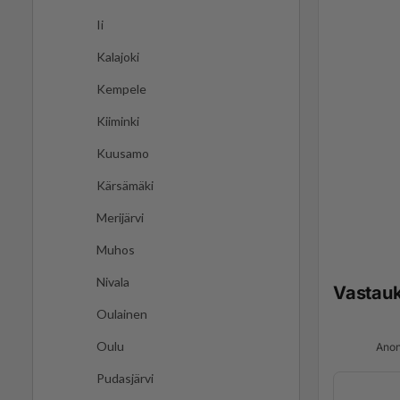
Ii
Kalajoki
Kempele
Kiiminki
Kuusamo
Kärsämäki
Merijärvi
Muhos
Nivala
Vastau
Oulainen
Oulu
Anon
Pudasjärvi