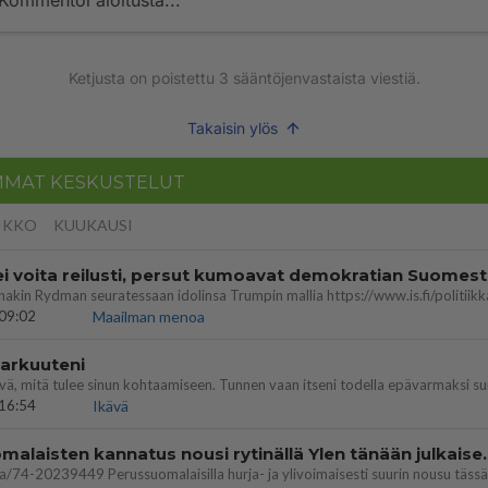
Kommentoi aloitusta...
Ketjusta on poistettu
3
sääntöjenvastaista viestiä.
Takaisin ylös
MMAT KESKUSTELUT
IKKO
KUUKAUSI
ei voita reilusti, persut kumoavat demokratian Suomes
09:02
Maailman menoa
 arkuuteni
16:54
Ikävä
Perussuomalaisten kannatus nousi rytinäll