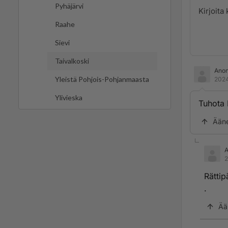
Pyhäjärvi
Raahe
Sievi
Taivalkoski
Ano
Yleistä Pohjois-Pohjanmaasta
2024
Ylivieska
Tuhota I
Ään
2
Rättip
.
Ää