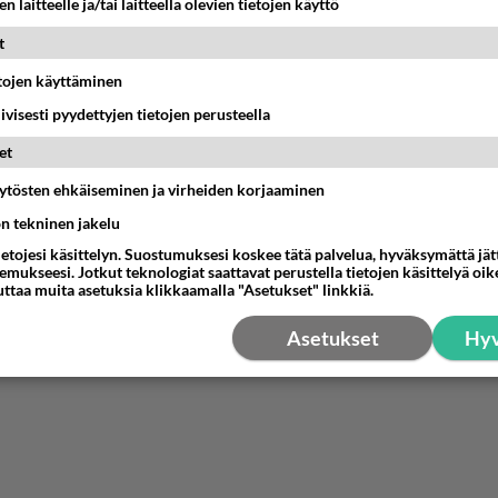
n laitteelle ja/tai laitteella olevien tietojen käyttö
t
etojen käyttäminen
iivisesti pyydettyjen tietojen perusteella
et
äytösten ehkäiseminen ja virheiden korjaaminen
ön tekninen jakelu
ietojesi käsittelyn. Suostumuksesi koskee tätä palvelua, hyväksymättä jä
mukseesi. Jotkut teknologiat saattavat perustella tietojen käsittelyä oike
uttaa muita asetuksia klikkaamalla "Asetukset" linkkiä.
Asetukset
Hyv