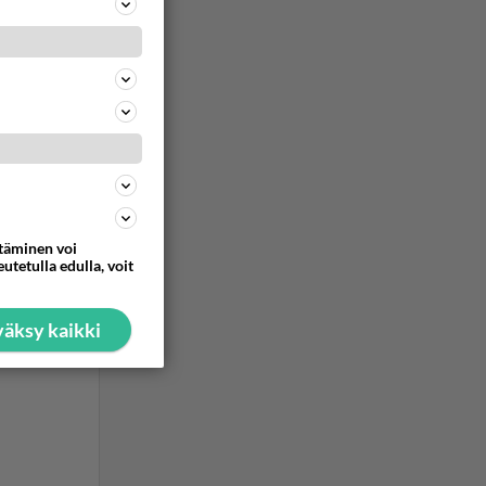
ttäminen voi
utetulla edulla, voit
äksy kaikki