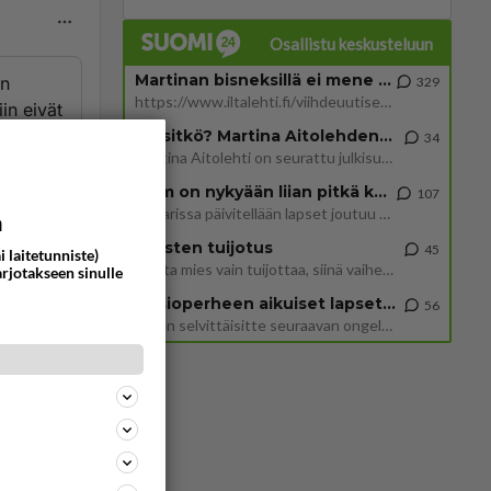
Osallistu keskusteluun
Martinan bisneksillä ei mene hyvin
in
329
https://www.iltalehti.fi/viihdeuutiset/a/c46da6ab-340f-4790-aaa7-0865eed2336 Yrityksen konkurssihakemus on tullut kärä
in eivät
Tiesitkö? Martina Aitolehden isäpuoli on tämä suosittu laulaja
34
Martina Aitolehti on seurattu julkisuuden henkilö. Lähipiiriin mahtuu muitakin tunnettuja henkilöitä. Tiesitkö, että Ma
ommentoi
2 km on nykyään liian pitkä koulumatka
107
Hesarissa päivitellään lapset joutuu nyt kulkemaan 2 km kouluun jösses. Ruostefillarilla tuo matka menee vaikka miten äk
a
Miesten tuijotus
45
i laitetunniste)
Mutta mies vain tuijottaa, siinä vaiheessa käännän itse pään pois. Mikä juttu? Yleensä jos joku tuijottaa tai katsoo, hä
arjotakseen sinulle
ä tänne.
Uusioperheen aikuiset lapset tyhjentää jääkaapin käydessään
56
Miten selvittäisitte seuraavan ongelman, meillä on uusioperhe, minulla teini-ikäiset lapset ja puolisolla aikuiset, jotk
ommentoi