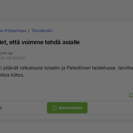
ois-Pohjanmaa
Taivalkoski
let, että voimme tehdä asialle
ymi-ap
02-28 13:58:37
i pitävät ratkaisuna Israelin ja Palestiinan taistelussa. tarvit
toa kiitos.
ä
Kommentoi