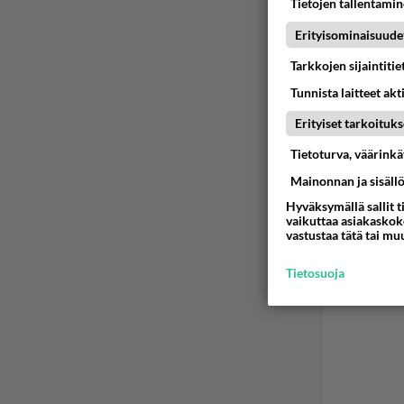
Tietojen tallentamine
Erityisominaisuude
Tarkkojen sijaintiti
Tunnista laitteet akt
Erityiset tarkoituks
Tietoturva, väärink
Mainonnan ja sisäll
Hyväksymällä sallit t
vaikuttaa asiakaskoke
vastustaa tätä tai mu
Tietosuoja