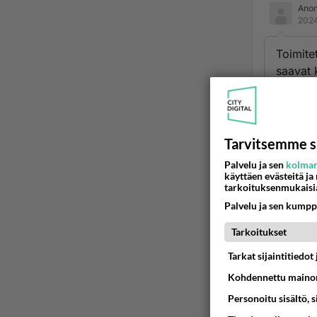
Ano
2024
Toimite
saavat 
ennätä 
Ään
Tarvitsemme s
Ano
2024
Palvelu ja sen
kolman
käyttäen evästeitä ja
tarkoituksenmukaisi
Toivota
Palvelu ja sen kumpp
Ään
Tarkoitukset
Tarkat sijaintitiedo
Kohdennettu mainon
Personoitu sisältö, 