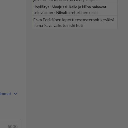
Iloyllätys! Maajussi-Kalle ja Niina palaavat
televisioon - Niinalta rehellinen reaktio:
"KÄÄKS!"
Esko Eerikäinen lopetti testosteronit kesäksi -
Tämä ikävä vaikutus iski heti
immat
5000