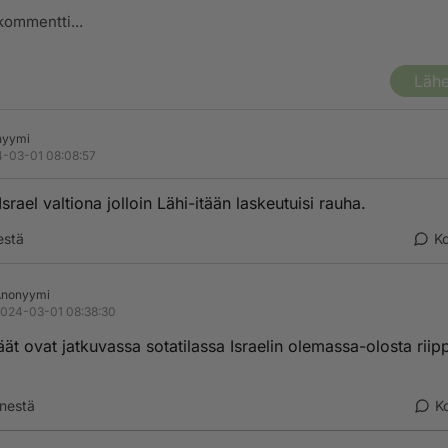
Lähe
nyymi
-03-01 08:08:57
srael valtiona jolloin Lähi-itään laskeutuisi rauha.
estä
K
Anonyymi
024-03-01 08:38:30
äät ovat jatkuvassa sotatilassa Israelin olemassa-olosta rii
nestä
K