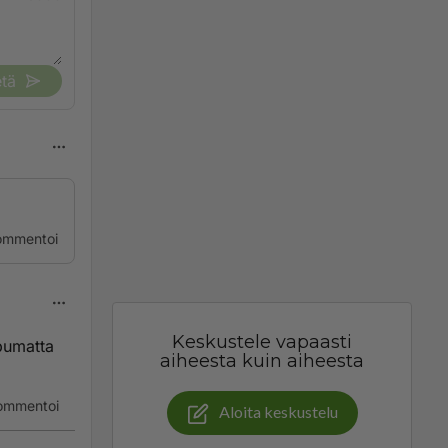
tä
ommentoi
Keskustele vapaasti
ppumatta
aiheesta kuin aiheesta
ommentoi
Aloita keskustelu