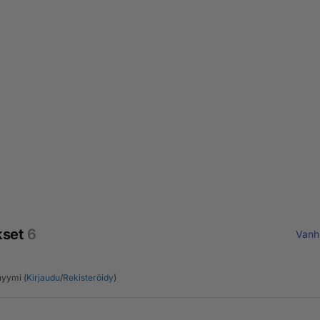
kset
6
Vanh
yymi (
Kirjaudu
/
Rekisteröidy
)