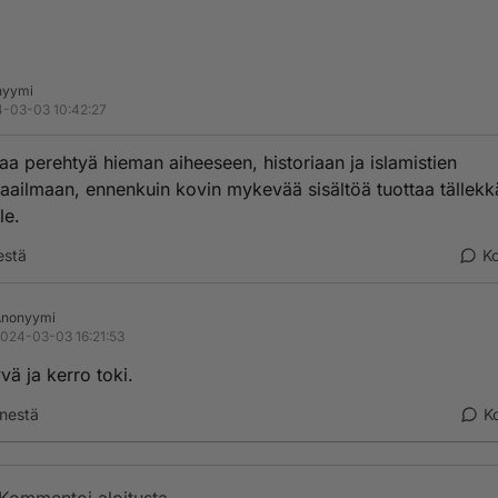
nyymi
-03-03 10:42:27
aa perehtyä hieman aiheeseen, historiaan ja islamistien
aailmaan, ennenkuin kovin mykevää sisältöä tuottaa tällek
le.
estä
K
Anonyymi
024-03-03 16:21:53
vä ja kerro toki.
nestä
K