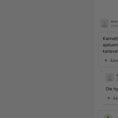
Ano
2024
Kannatt
ajatusm
kanaval
Ään
2
Ole hy
Ää