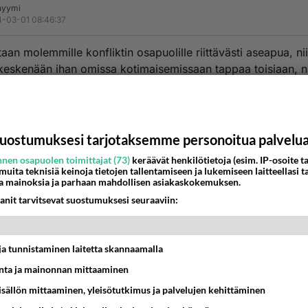
nyymi
-03-01 08:46:37
taan molemmille konfliktin osapuolille riittävästi aseapua, ni
keskenään ihan omissa kotimaisemissaan tappaa toisiaan, ni
suunnittelemaan terrori-iskuja muihin maihin...
estä
K
uostumuksesi tarjotaksemme personoitua palvelu
nyymi
-03-03 02:27:33
nen osapuolen toimittajat (73)
keräävät henkilötietoja (esim. IP-osoite ta
 muita teknisiä keinoja tietojen tallentamiseen ja lukemiseen laitteellasi t
a mainoksia ja parhaan mahdollisen asiakaskokemuksen.
an, että Taivalkoski säilyy pahalta ja nämä apinat eivät löyd
anit tarvitsevat suostumuksesi seuraaviin:
estä
K
t ja tunnistaminen laitetta skannaamalla
ta ja mainonnan mittaaminen
sisällön mittaaminen, yleisötutkimus ja palvelujen kehittäminen