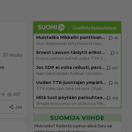
Osallistu keskusteluun
Muistatko Mikkelin panttivankidraaman?
48
Uusi draamasarja järkyttävästä tapauksesta on tulossa. Tositapahtumiin perustuva sarja ammentaa vuoden 1986 Mikkelin pan
Ernest Lawson täräytti erikoisen heiton TTK-lehdistötilaisuudessa: " Onko tässä tarkoituksena...?"
3
Ilmoita
Ernest Lawson esitteli uudet TTK-tähtioppilaat ja opettajat torstaina 6.8. lehdistölle. Tulevalla kaudella on yksi hausk
see
Jos SDP ei voita reilusti, persut kumoavat demokratian Suomesta
607
Näin tekisi ainakin Rydman seuratessaan idolinsa Trumpin mallia https://www.is.fi/politiikka/art-2000012187244.html
Uuden TTK-juontajan ympärillä epätietoisuus sakenee - Nyt MTV hämmentää soppaa
35
TTK tulee taas tänä syksynä. Ohjelman uudet tähtioppilaat julkistetaan torstaina 6. elokuuta klo 14 alkavassa lehdistö
6
457
Mitä tuot pöytään parisuhteessa?
458
Siinäpä se kysymys on otsikossa. Mitäpä siis tuot/toisit pöytään parisuhteessa? Oletko mies vai nainen? Koetko sen mitä
Jaa
SUOMI24 VIIHDE
Muistatko? Kädestä suuhun elävä Satu sai
jättimäisen rahasalkun Henry-miljonääriltä