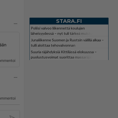
STARA.FI
Poliisi valvoo liikennettä koulujen
läheisyydessä – nyt tuli tärkeä muistutus
Junaliikenne Suomen ja Ruotsin välillä alkaa –
kään
tulli aloittaa tehovalvonnan
Suuria räjähdyksiä Kittilässä elokuussa –
puolustusvoimat suorittaa massaräjäytyksiä
ommentoi
ommentoi