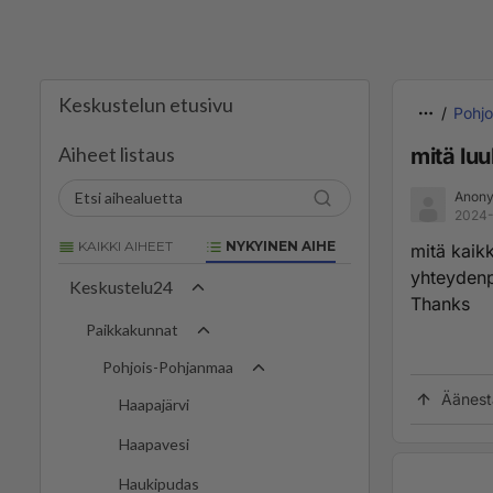
Keskustelun etusivu
Pohj
Aiheet listaus
mitä luu
Anony
2024-
KAIKKI AIHEET
NYKYINEN AIHE
mitä kaikk
yhteydenpi
Keskustelu24
Thanks
Paikkakunnat
Pohjois-Pohjanmaa
Äänest
Haapajärvi
Haapavesi
Haukipudas