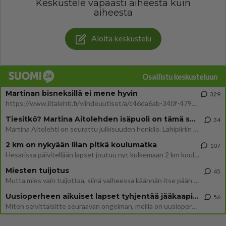
Keskustele vapaasti aiheesta kuin
aiheesta
Aloita keskustelu
Osallistu keskusteluun
Martinan bisneksillä ei mene hyvin
329
https://www.iltalehti.fi/viihdeuutiset/a/c46da6ab-340f-4790-aaa7-0865eed2336 Yrityksen konkurssihakemus on tullut kärä
Tiesitkö? Martina Aitolehden isäpuoli on tämä suosittu laulaja
34
Martina Aitolehti on seurattu julkisuuden henkilö. Lähipiiriin mahtuu muitakin tunnettuja henkilöitä. Tiesitkö, että Ma
2 km on nykyään liian pitkä koulumatka
107
Hesarissa päivitellään lapset joutuu nyt kulkemaan 2 km kouluun jösses. Ruostefillarilla tuo matka menee vaikka miten äk
Miesten tuijotus
45
Mutta mies vain tuijottaa, siinä vaiheessa käännän itse pään pois. Mikä juttu? Yleensä jos joku tuijottaa tai katsoo, hä
Uusioperheen aikuiset lapset tyhjentää jääkaapin käydessään
56
Miten selvittäisitte seuraavan ongelman, meillä on uusioperhe, minulla teini-ikäiset lapset ja puolisolla aikuiset, jotk