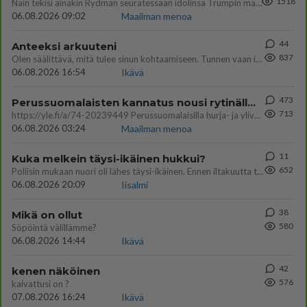
1518
Näin tekisi ainakin Rydman seuratessaan idolinsa Trumpin mallia https://www.is.fi/politiikka/art-2000012187244.html
06.08.2026 09:02
Maailman menoa
44
Anteeksi arkuuteni
837
Olen säälittävä, mitä tulee sinun kohtaamiseen. Tunnen vaan itseni todella epävarmaksi sun kanssa. Jos minun olisi pitän
06.08.2026 16:54
Ikävä
473
Perussuomalaisten kannatus nousi rytinällä Ylen tänään julkaisemassa tuoreimmassa gallup-kyselyssä.
713
https://yle.fi/a/74-20239449 Perussuomalaisilla hurja- ja ylivoimaisesti suurin nousu tässä uudessa Ylen gallupissa. Kyl
06.08.2026 03:24
Maailman menoa
11
Kuka melkein täysi-ikäinen hukkui?
652
Poliisin mukaan nuori oli lähes täysi-ikäinen. Ennen iltakuutta tulleen ilmoituksen mukaan ihminen oli joutunut mahdoll
06.08.2026 20:09
Iisalmi
38
Mikä on ollut
580
Söpöintä välillämme?
06.08.2026 14:44
Ikävä
42
kenen näköinen
576
kaivattusi on ?
07.08.2026 16:24
Ikävä