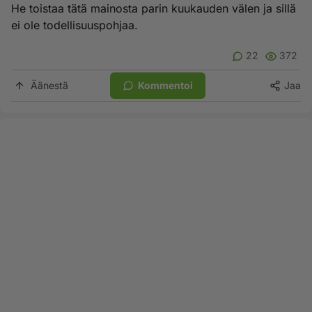
He toistaa tätä mainosta parin kuukauden välen ja sillä
ei ole todellisuuspohjaa.
22
372
Äänestä
Kommentoi
Jaa