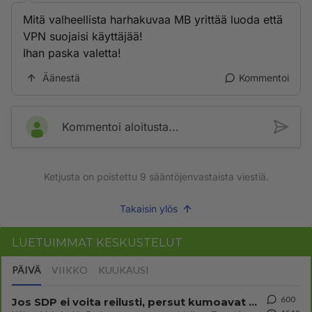
Mitä valheellista harhakuvaa MB yrittää luoda että
VPN suojaisi käyttäjää!
Ihan paska valetta!
Äänestä
Kommentoi
Kommentoi aloitusta...
Ketjusta on poistettu
9
sääntöjenvastaista viestiä.
Takaisin ylös
LUETUIMMAT KESKUSTELUT
PÄIVÄ
VIIKKO
KUUKAUSI
600
Jos SDP ei voita reilusti, persut kumoavat demokratian Suomesta