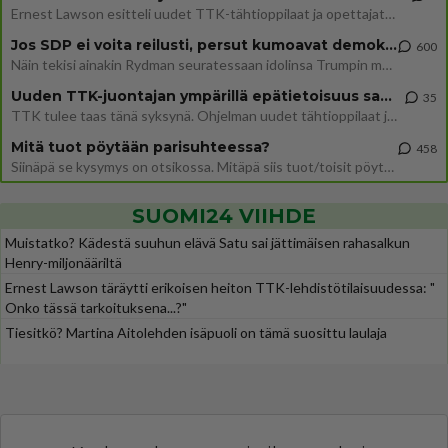
Ernest Lawson esitteli uudet TTK-tähtioppilaat ja opettajat torstaina 6.8. lehdistölle. Tulevalla kaudella on yksi hausk
Jos SDP ei voita reilusti, persut kumoavat demokratian Suomesta
600
Näin tekisi ainakin Rydman seuratessaan idolinsa Trumpin mallia https://www.is.fi/politiikka/art-2000012187244.html
Uuden TTK-juontajan ympärillä epätietoisuus sakenee - Nyt MTV hämmentää soppaa
35
TTK tulee taas tänä syksynä. Ohjelman uudet tähtioppilaat julkistetaan torstaina 6. elokuuta klo 14 alkavassa lehdistö
Mitä tuot pöytään parisuhteessa?
458
Siinäpä se kysymys on otsikossa. Mitäpä siis tuot/toisit pöytään parisuhteessa? Oletko mies vai nainen? Koetko sen mitä
SUOMI24 VIIHDE
Muistatko? Kädestä suuhun elävä Satu sai jättimäisen rahasalkun
Henry-miljonääriltä
Ernest Lawson täräytti erikoisen heiton TTK-lehdistötilaisuudessa: "
Onko tässä tarkoituksena...?"
Tiesitkö? Martina Aitolehden isäpuoli on tämä suosittu laulaja