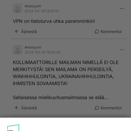
Anonyymi
2024-02-29 18:31:55
VPN on tietoturva uhka paremminkin!
Äänestä
Kommentoi
Anonyymi
2024-03-20 19:34:24
KOLLIMAATTORILLE MAILMAN NIMELLÄ EI OLE
MERKITYSTÄ! SEN MAILAMA ON PERSEILYÄ,
WINHIHHULOINTIA, UKRAINAHIHHULOINTIA,
IHMISTEN SOVAAMISTA!
Sellaisessa mielikuvitusmailmassa se elää...
Äänestä
Kommentoi
Anonyymi
2024-02-29 12:40:00