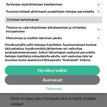
jolloin se ei mitään suojaakaan. Tuo VPN on
Tarkkojen sijaintitietojen käyttäminen
kuitenkin aika tukevalla pohjalla yhdistettäessä
Tunnista laitteet aktiivisesti pyydettyjen tietojen perusteella
vaikkapa kaupparatsuja firman nettiin: Kerro
yksikin hyökkäys, joka VPN-yhteyteen toimii? En
Erityiset tarkoitukset
usko että pystyt siihenkään.
Tietoturva, väärinkäytösten ehkäiseminen ja virheiden
korjaaminen
Äänestä
Kommentoi
Mainonnan ja sisällön tekninen jakelu
Hyväksymällä sallit tietojesi käsittelyn. Suostumuksesi koskee
Anonyymi
tätä palvelua, hyväksymättä jättäminen voi vaikuttaa
2024-02-29 17:09:50
asiakaskokemukseesi. Jotkut teknologiat saattavat perustella
tietojen käsittelyä oikeutetulla edulla, voit vastustaa tätä tai
Perustele miten ei toimisi, aivan samalla lailla
muuttaa muita asetuksia klikkaamalla "Asetukset" linkkiä.
toimii kuin ilman VPN:ää.
Hyväksy kaikki
Äänestä
Kommentoi
Asetukset
Anonyymi
Tietosuoja
2024-02-29 17:11:25
Siinä on taas joku hömppä joka ei tiedä mistään
mitään!