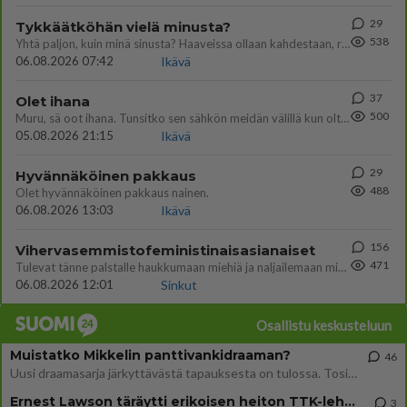
29
Tykkäätköhän vielä minusta?
538
Yhtä paljon, kuin minä sinusta? Haaveissa ollaan kahdestaan, rauhassa ja lähennytään fyysisesti ja tutustutaan syvemmin
06.08.2026 07:42
Ikävä
37
Olet ihana
500
Muru, sä oot ihana. Tunsitko sen sähkön meidän välillä kun oltiin ihan låhekkäin? 👩‍❤️‍👩❤️😼😘
05.08.2026 21:15
Ikävä
29
Hyvännäköinen pakkaus
488
Olet hyvännäköinen pakkaus nainen.
06.08.2026 13:03
Ikävä
156
Vihervasemmistofeministinaisasianaiset
471
Tulevat tänne palstalle haukkumaan miehiä ja naljailemaan miehelle, kehuvat olevansa heitä parempia. Itse asuvat MIEHE
06.08.2026 12:01
Sinkut
Osallistu keskusteluun
Muistatko Mikkelin panttivankidraaman?
46
Uusi draamasarja järkyttävästä tapauksesta on tulossa. Tositapahtumiin perustuva sarja ammentaa vuoden 1986 Mikkelin pan
Ernest Lawson täräytti erikoisen heiton TTK-lehdistötilaisuudessa: " Onko tässä tarkoituksena...?"
3