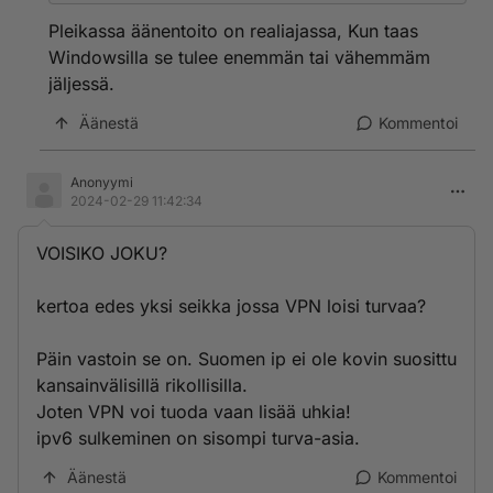
Pleikassa äänentoito on realiajassa, Kun taas
Windowsilla se tulee enemmän tai vähemmäm
jäljessä.
Äänestä
Kommentoi
Anonyymi
2024-02-29 11:42:34
VOISIKO JOKU?
kertoa edes yksi seikka jossa VPN loisi turvaa?
Päin vastoin se on. Suomen ip ei ole kovin suosittu
kansainvälisillä rikollisilla.
Joten VPN voi tuoda vaan lisää uhkia!
ipv6 sulkeminen on sisompi turva-asia.
Äänestä
Kommentoi