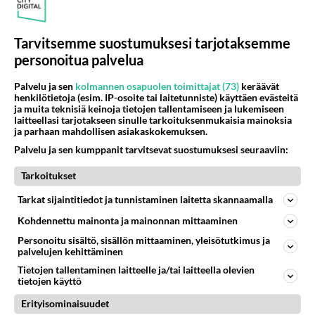
Tää on taas näitä Mikro Bitin satujuttuja! TÄYTTÄ
Tarvitsemme suostumuksesi tarjotaksemme
VALETTA!
personoitua palvelua
Äänestä
Kommentoi
Palvelu ja sen
kolmannen osapuolen toimittajat (73)
keräävät
henkilötietoja (esim. IP-osoite tai laitetunniste) käyttäen evästeitä
ja muita teknisiä keinoja tietojen tallentamiseen ja lukemiseen
Anonyymi
laitteellasi tarjotakseen sinulle tarkoituksenmukaisia mainoksia
2024-02-29 18:07:47
ja parhaan mahdollisen asiakaskokemuksen.
t. Windows_Herjameihet
Palvelu ja sen kumppanit tarvitsevat suostumuksesi seuraaviin:
Tarkoitukset
Hänhän on Gurujen Guru 😃
Tarkat sijaintitiedot ja tunnistaminen laitetta skannaamalla
Äänestä
Kommentoi
Kohdennettu mainonta ja mainonnan mittaaminen
Personoitu sisältö, sisällön mittaaminen, yleisötutkimus ja
Anonyymi
palvelujen kehittäminen
2024-02-29 15:48:44
Tietojen tallentaminen laitteelle ja/tai laitteella olevien
tietojen käyttö
Ei sitä VPN:ää ole tarkoitettu untuvikoille ja
varmasti sen pystyy konfiguroimaan myös väärin
Erityisominaisuudet