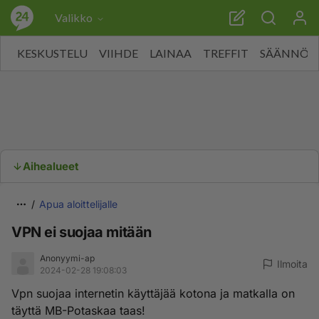
Valikko
KESKUSTELU
VIIHDE
LAINAA
TREFFIT
SÄÄNNÖT
Aihealueet
Apua aloittelijalle
VPN ei suojaa mitään
Anonyymi-ap
Ilmoita
2024-02-28 19:08:03
Vpn suojaa internetin käyttäjää kotona ja matkalla on
täyttä MB-Potaskaa taas!