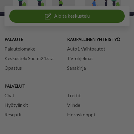
Aloita keskustelu
PALAUTE
KAUPALLINEN YHTEISTYÖ
Palautelomake
Auto1 Vaihtoautot
Keskustelu Suomi24:sta
TV-ohjelmat
Opastus
Sanakirja
PALVELUT
Chat
Treffit
Hyötylinkit
Viihde
Reseptit
Horoskooppi