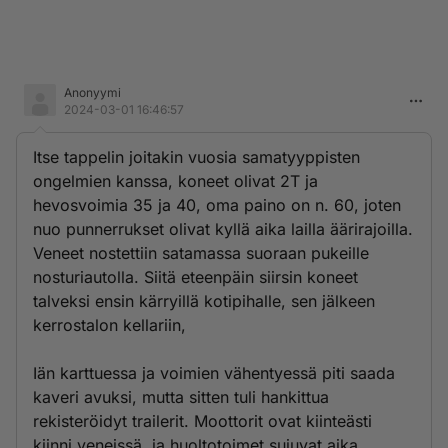
Anonyymi
2024-03-01 16:46:57
Itse tappelin joitakin vuosia samatyyppisten
ongelmien kanssa, koneet olivat 2T ja
hevosvoimia 35 ja 40, oma paino on n. 60, joten
nuo punnerrukset olivat kyllä aika lailla äärirajoilla.
Veneet nostettiin satamassa suoraan pukeille
nosturiautolla. Siitä eteenpäin siirsin koneet
talveksi ensin kärryillä kotipihalle, sen jälkeen
kerrostalon kellariin,
Iän karttuessa ja voimien vähentyessä piti saada
kaveri avuksi, mutta sitten tuli hankittua
rekisteröidyt trailerit. Moottorit ovat kiinteästi
kiinni veneissä, ja huoltotoimet sujuvat aika