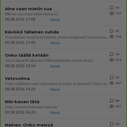
45
Aina vaan mietin sua
717
Miksen saa sinua mielestäni pois
08.08.2026 17:08
Ikävä
65
Käviskö tällainen suhde
706
Tutustutaan, fyysistä kontaktia, mutta ensijaisesti tarkoituksena ei ole aloittaa mitään virallista tai rikkoa mitään? E
09.08.2026 17:40
Ikävä
46
Onko täällä ketään
654
Joka kaipaa M alkuista? Millä kirjaimella nimesi alkaa?
08.08.2026 19:54
Ikävä
33
Vetovoima
647
Onko välillänne suuri vetovoima ja miten se ilmenee? Onko siitä haittaa?
08.08.2026 14:24
Ikävä
88
Niin kauan tätä
607
Onko vuotesi menneet hukkaan
09.08.2026 06:20
Ikävä
43
Nainen. Onko meissä