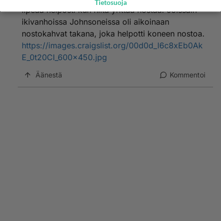
Tietosuoja
lipeää helposti kun niitä yrittää nostaa. Joissain
ikivanhoissa Johnsoneissa oli aikoinaan
nostokahvat takana, joka helpotti koneen nostoa.
https://images.craigslist.org/00d0d_l6c8xEb0Ak
E_0t20CI_600x450.jpg
Äänestä
Kommentoi