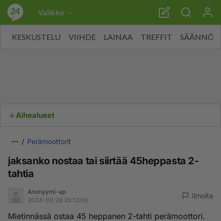
Valikko
KESKUSTELU
VIIHDE
LAINAA
TREFFIT
SÄÄNNÖT
Aihealueet
Perämoottorit
jaksanko nostaa tai siirtää 45heppasta 2-
tahtia
Anonyymi-ap
Ilmoita
2024-02-28 20:13:06
Mietinnässä ostaa 45 heppanen 2-tahti perämoottori.