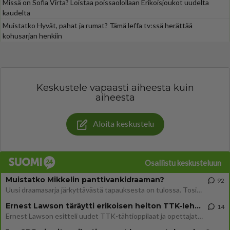
Missä on Sofia Virta? Loistaa poissaolollaan Erikoisjoukot uudelta
kaudelta
Muistatko Hyvät, pahat ja rumat? Tämä leffa tv:ssä herättää
kohusarjan henkiin
Keskustele vapaasti aiheesta kuin
aiheesta
Aloita keskustelu
Osallistu keskusteluun
Muistatko Mikkelin panttivankidraaman?
92
Uusi draamasarja järkyttävästä tapauksesta on tulossa. Tositapahtumiin perustuva sarja ammentaa vuoden 1986 Mikkelin pan
Ernest Lawson täräytti erikoisen heiton TTK-lehdistötilaisuudessa: " Onko tässä tarkoituksena...?"
14
Ernest Lawson esitteli uudet TTK-tähtioppilaat ja opettajat torstaina 6.8. lehdistölle. Tulevalla kaudella on yksi hausk