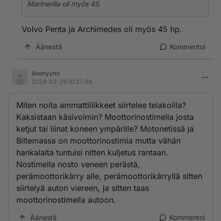
Marinerilla oli myös 45.
Volvo Penta ja Archimedes oli myös 45 hp.
Äänestä
Kommentoi
Anonyymi
2024-02-29 10:27:49
Miten noita ammattiliikkeet siirtelee telakoilla?
Kaksistaan käsivoimin? Moottorinostimella josta
ketjut tai liinat koneen ympärille? Motonetissä ja
Biltemassa on moottorinostimia mutta vähän
hankalalta tuntuisi nitten kuljetus rantaan.
Nostimella nosto veneen perästä,
perämoottorikärry alle, perämoottorikärryllä sitten
siirtelyä auton viereen, ja sitten taas
moottorinostimella autoon.
Äänestä
Kommentoi