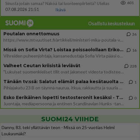
601
Sinusta jotain samaa? Näköä tai luonteenpiirteitä? Utelias
07.08.2026 21:51
Ikävä
Osallistu keskusteluun
Poutalan onnettomuus
36
https://www.mtvuutiset.fi/artikkeli/ministeri-mika-poutala-vakavassa-onnettomuudessa/9375980 Kumma kun jutussa ei manit
Missä on Sofia Virta? Loistaa poissaolollaan Erikoisjoukot uudelta kaudelta
16
Vihreiden puheenjohtaja, kansanedustaja Sofia Virta pääsi otsikoihin, kun tieto hänen osallistumisestaan Erikoisjoukot-k
Valheet Ceutan kriisistä leviävät
228
"Lukuisat suomenkieliset tilit ovat jakaneet videota todisteena siitä, että siirtolaisjoukot aiheuttavat edelleen Ceutas
Tänään tv:ssä: Salatut elämät palaa kesätauolta - Tässä hieman juonipaljastuksia
1
Pihlajakatu 23 B on täynnä naurua, itkua, rakkautta ja suuria salaisuuksia. Suomalaisten yksi pitkäikäisimmistä draamas
Esko Eerikäinen lopetti testosteronit kesäksi - Tämä ikävä vaikutus iski heti
0
Juontaja, mediapersoona ja entinen Scandinavian Hunks -tanssija Esko Eerikäinen on tunnettu avoimuudestaan. Nyt Eerikäi
SUOMI24 VIIHDE
Danny, 83, teki yllättävän teon - Missä on 25-vuotias Helmi
Loukasmäki?