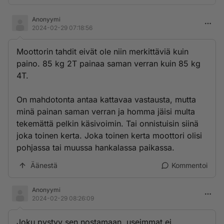
Anonyymi
2024-02-29 07:18:56
Moottorin tahdit eivät ole niin merkittäviä kuin
paino. 85 kg 2T painaa saman verran kuin 85 kg
4T.
On mahdotonta antaa kattavaa vastausta, mutta
minä painan saman verran ja homma jäisi multa
tekemättä pelkin käsivoimin. Tai onnistuisin siinä
joka toinen kerta. Joka toinen kerta moottori olisi
pohjassa tai muussa hankalassa paikassa.
Äänestä
Kommentoi
Anonyymi
2024-02-29 08:26:09
Joku pystyy sen nostamaan, useimmat ei.