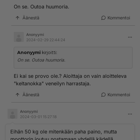
On se. Outoa huumoria.
Äänestä
Kommentoi
Anonyymi
2024-02-29 22:44:24
Anonyymi
kirjoitti:
On se. Outoa huumoria.
Ei kai se provo ole.? Aloittaja on vain aloitteleva
"keltanokka" veneilyn harrastaja.
Äänestä
Kommentoi
Anonyymi
2024-03-01 15:27:18
Eihän 50 kg ole mitenkään paha paino, mutta
moottorin joutuu nostamaan yhdellä kädellä,