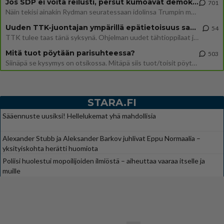
Jos SDP ei voita reilusti, persut kumoavat demokratian Suomesta
701
Näin tekisi ainakin Rydman seuratessaan idolinsa Trumpin mallia https://www.is.fi/politiikka/art-2000012187244.html
Uuden TTK-juontajan ympärillä epätietoisuus sakenee - Nyt MTV hämmentää soppaa
54
TTK tulee taas tänä syksynä. Ohjelman uudet tähtioppilaat julkistetaan torstaina 6. elokuuta klo 14 alkavassa lehdistö
Mitä tuot pöytään parisuhteessa?
503
Siinäpä se kysymys on otsikossa. Mitäpä siis tuot/toisit pöytään parisuhteessa? Oletko mies vai nainen? Koetko sen mitä
STARA.FI
Sääennuste uusiksi! Hellelukemat yhä mahdollisia
Alexander Stubb ja Aleksander Barkov juhlivat Eppu Normaalia –
yksityiskohta herätti huomiota
Poliisi huolestui mopoilijoiden ilmiöstä – aiheuttaa vaaraa itselle ja
muille