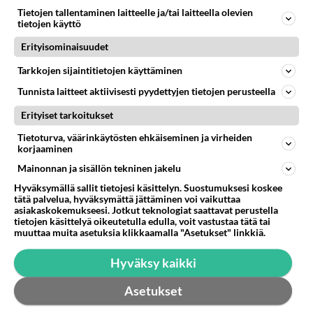
Anonyymi
kirjoitti:
Tietojen tallentaminen laitteelle ja/tai laitteella olevien
Aloituksessa on kysymys 85 kg:n painosta!
tietojen käyttö
Erityisominaisuudet
Ok. Niinhän se onkin. Se on kyllä jo liikaa
Tarkkojen sijaintitietojen käyttäminen
käsipelissä. Kaatuu varmasti.
Tunnista laitteet aktiivisesti pyydettyjen tietojen perusteella
Äänestä
Kommentoi
Erityiset tarkoitukset
Anonyymi
Tietoturva, väärinkäytösten ehkäiseminen ja virheiden
korjaaminen
2024-03-02 19:44:01
Mainonnan ja sisällön tekninen jakelu
Anonyymi
kirjoitti:
Hyväksymällä sallit tietojesi käsittelyn. Suostumuksesi koskee
Ok. Niinhän se onkin. Se on kyllä jo liikaa käsipelissä.
tätä palvelua, hyväksymättä jättäminen voi vaikuttaa
Kaatuu varmasti.
asiakaskokemukseesi. Jotkut teknologiat saattavat perustella
tietojen käsittelyä oikeutetulla edulla, voit vastustaa tätä tai
muuttaa muita asetuksia klikkaamalla "Asetukset" linkkiä.
85kg ei ole paljoa kun sen laittaa punttisalilla
tangon päihin ja kyykkää tai vetää maasta, mutta
Hyväksy kaikki
perämoottori on siitä hankala nostaa ettei siitä
Asetukset
saa kunnon otetta mistään. Varsinki nykyiset 4-t
koneet on niin pyöreitä muodoltaan että ote