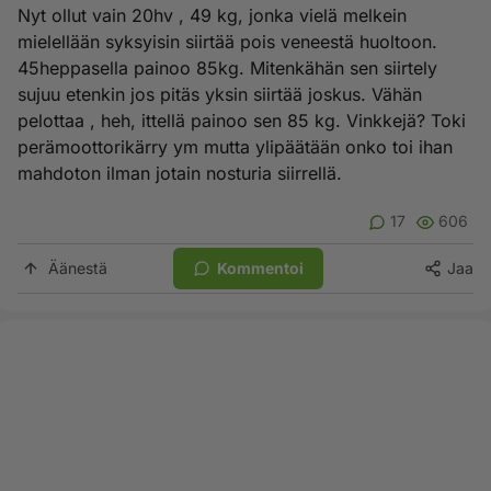
Nyt ollut vain 20hv , 49 kg, jonka vielä melkein
mielellään syksyisin siirtää pois veneestä huoltoon.
45heppasella painoo 85kg. Mitenkähän sen siirtely
sujuu etenkin jos pitäs yksin siirtää joskus. Vähän
pelottaa , heh, ittellä painoo sen 85 kg. Vinkkejä? Toki
perämoottorikärry ym mutta ylipäätään onko toi ihan
mahdoton ilman jotain nosturia siirrellä.
17
606
Äänestä
Kommentoi
Jaa