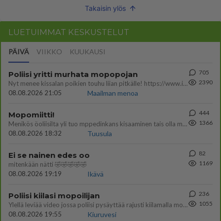
Takaisin ylös
LUETUIMMAT KESKUSTELUT
PÄIVÄ
VIIKKO
KUUKAUSI
705
Poliisi yritti murhata mopopojan
2390
Nyt menee kissalan poikien touhu liian pitkälle! https://www.is.fi/kotimaa/art-2000012193221.html Karu video mopomiiti
08.08.2026 21:05
Maailman menoa
444
Mopomiitti!
1366
Menikös öoliisilta yli tuo mppedinkans kisaaminen tais olla melkoinen riski vahigoittaa tarpeettomasti jopa kuolla tuoss
08.08.2026 18:32
Tuusula
82
Ei se nainen edes oo
1169
mitenkään nätti 🤣🤣🤣🤣🤣
08.08.2026 19:19
Ikävä
236
Poliisi kiilasi mopoilijan
1055
Ylellä leviää video jossa poliisi pysäyttää rajusti kiilamalla mopo pojan. Toivottavasti poliisi ottaa tuosta mallia myö
08.08.2026 19:55
Kiuruvesi