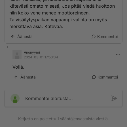
kätevästi omatoimisesti, Jos pitää viedä huoltoon
niin koko vene menee moottoreineen.
Talvisäilytyspaikan vapaampi valinta on myös
merkittävä asia. Kätevää.
Äänestä
Kommentoi
Anonyymi
2024-03-01 17:53:04
Voilá.
Äänestä
Kommentoi
Kommentoi aloitusta...
Ketjusta on poistettu
1
sääntöjenvastaista viestiä.