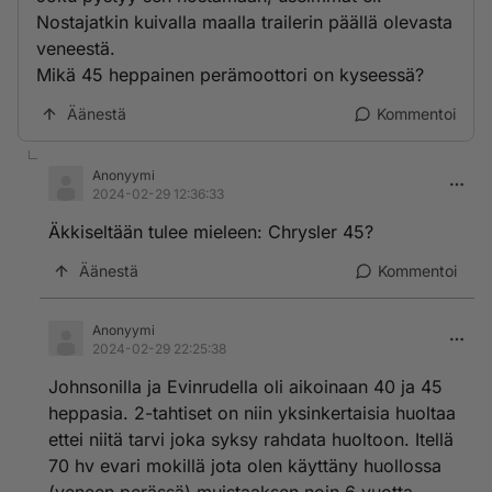
Nostajatkin kuivalla maalla trailerin päällä olevasta
veneestä.
Mikä 45 heppainen perämoottori on kyseessä?
Äänestä
Kommentoi
Anonyymi
2024-02-29 12:36:33
Äkkiseltään tulee mieleen: Chrysler 45?
Äänestä
Kommentoi
Anonyymi
2024-02-29 22:25:38
Johnsonilla ja Evinrudella oli aikoinaan 40 ja 45
heppasia. 2-tahtiset on niin yksinkertaisia huoltaa
ettei niitä tarvi joka syksy rahdata huoltoon. Itellä
70 hv evari mokillä jota olen käyttäny huollossa