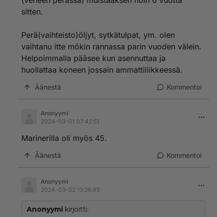
(veneen perässä) muistaaksen noin 6 vuotta
sitten.
Perä(vaihteisto)öljyt, sytkätulpat, ym. olen
vaihtanu itte mökin rannassa parin vuoden välein.
Helpoimmalla pääsee kun asennuttaa ja
huollattaa koneen jossain ammattiliikkeessä.
Äänestä
Kommentoi
Anonyymi
2024-03-01 07:42:51
Marinerilla oli myös 45.
Äänestä
Kommentoi
Anonyymi
2024-03-02 13:26:45
Anonyymi
kirjoitti: