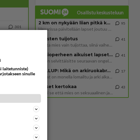
Osallistu keskusteluun
2 km on nykyään liian pitkä koulumatka
95
301
Hesarissa päivitellään lapset joutuu nyt kulkemaan 2 km kouluun jösses. Ruostefillarilla tuo matka menee vaikka miten äk
1253
https://www.iltalehti.fi/viihdeuutiset/a/c46da6ab-340f-4790-aaa7-0865eed2336 Yrityksen konkurssihakemus on tullut kärä
Miesten tuijotus
41
Mutta mies vain tuijottaa, siinä vaiheessa käännän itse pään pois. Mikä juttu? Yleensä jos joku tuijottaa tai katsoo, hä
30
Uusioperheen aikuiset lapset tyhjentää jääkaapin käydessään
41
a
1037
Martina Aitolehti on seurattu julkisuuden henkilö. Lähipiiriin mahtuu muitakin tunnettuja henkilöitä. Tiesitkö, että Ma
Miten selvittäisitte seuraavan ongelman, meillä on uusioperhe, minulla teini-ikäiset lapset ja puolisolla aikuiset, jotk
i laitetunniste)
GALLUP: Mikä on arkiruokabravuurisi?
17
arjotakseen sinulle
Lomat on monella lomailtu ja arki alkaa. Se voi tarkoittaa myös sitä, että grillailut on grillattu ja palataan arjen ruo
64
857
Naiset kertokaa
43
Miksi se että mies on seksuaalinen ja haluaa seksiä ja te olette hänen mielestänne haluttava on vastenmielistä? Mikä sii
68
824
420
ta
685
Näin tekisi ainakin Rydman seuratessaan idolinsa Trumpin mallia https://www.is.fi/politiikka/art-2000012187244.html