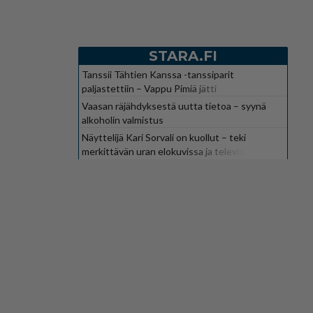
STARA.FI
Tanssii Tähtien Kanssa -tanssiparit
paljastettiin – Vappu Pimiä jätti
suosikkiohjelman
Vaasan räjähdyksestä uutta tietoa – syynä
alkoholin valmistus
Näyttelijä Kari Sorvali on kuollut – teki
merkittävän uran elokuvissa ja televisiossa