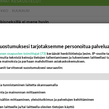
MMAT KESKUSTELUT
IKKO
KUUKAUSI
bisneksillä ei mene hyvin
05:51
Kotimaiset julkkisjuorut
 Martina Aitolehden isäpuoli on tämä suosittu laulaja
uostumuksesi tarjotaksemme personoitua palvelu
07:23
Kotimaiset julkkisjuorut
nen osapuolen toimittajat (73)
keräävät henkilötietoja (esim. IP-osoite ta
 muita teknisiä keinoja tietojen tallentamiseen ja lukemiseen laitteellasi t
a mainoksia ja parhaan mahdollisen asiakaskokemuksen.
ä kaivattusi on tehnyt?
anit tarvitsevat suostumuksesi seuraaviin:
13:25
Ikävä
dän välit
t ja tunnistaminen laitetta skannaamalla
antua tästä?
05:34
Ikävä
ta ja mainonnan mittaaminen
sisällön mittaaminen, yleisötutkimus ja palvelujen kehittäminen
ei voita reilusti, persut kumoavat demokratian Suomes
n laitteelle ja/tai laitteella olevien tietojen käyttö