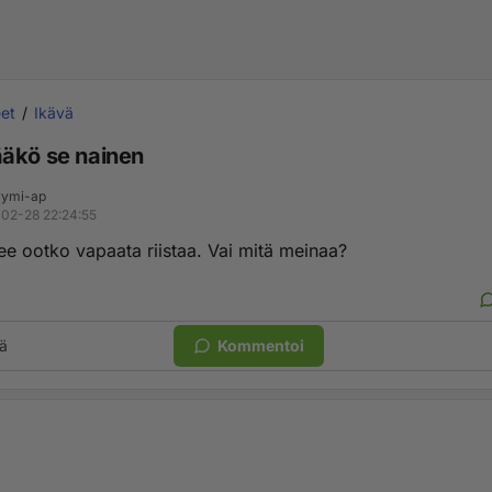
et
Ikävä
äkö se nainen
ymi-ap
02-28 22:24:55
ee ootko vapaata riistaa. Vai mitä meinaa?
ä
Kommentoi