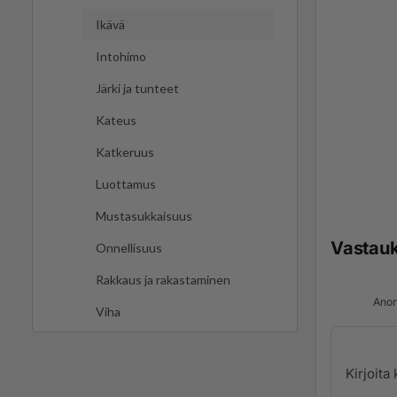
Ikävä
Intohimo
Järki ja tunteet
Kateus
Katkeruus
Luottamus
Mustasukkaisuus
Vastau
Onnellisuus
Rakkaus ja rakastaminen
Anon
Viha