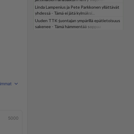
Linda Lampenius ja Pete Parkkonen yllättävät
yhdessä - Tämä ei jätä kylmäksi...
Uuden TTK-juontajan ympärillä epätietoisuus
sakenee - Tämä hämmentää soppaa
immat
5000