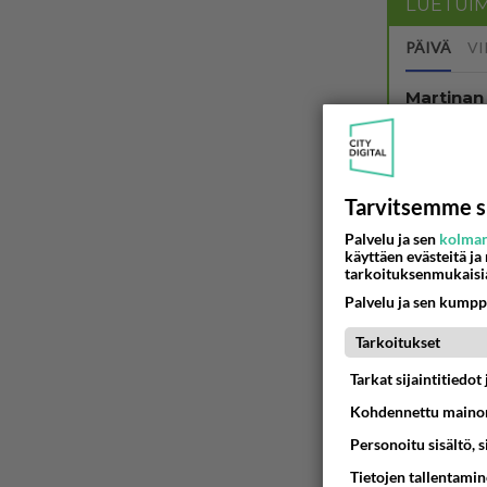
LUETUI
PÄIVÄ
VI
Martinan 
05.08.2026 
Tiesitkö?
Tarvitsemme s
05.08.2026 
Palvelu ja sen
kolman
käyttäen evästeitä ja
tarkoituksenmukaisi
Mitä töit
😅
Palvelu ja sen kumpp
05.08.2026 
Tarkoitukset
Voiko mei
Tarkat sijaintitiedo
Koskaan par
05.08.2026 
Kohdennettu mainon
Personoitu sisältö, 
Jos SDP 
Tietojen tallentamine