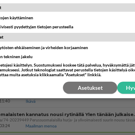
09:02
Maailman menoa
t
vattusi
etojen käyttäminen
jossakin suhteessa?
iivisesti pyydettyjen tietojen perusteella
17:47
Ikävä
et
äytösten ehkäiseminen ja virheiden korjaaminen
03:21
Kitee
ön tekninen jakelu
let kaivannut kaivattuasi ja
ietojesi käsittelyn. Suostumuksesi koskee tätä palvelua, hyväksymättä jä
mukseesi. Jotkut teknologiat saattavat perustella tietojen käsittelyä oike
löysit?
uttaa muita asetuksia klikkaamalla "Asetukset" linkkiä.
17:19
Ikävä
Asetukset
Hyv
enko ymmärtänyt oikein?
ainen suhde/molemmat ovat täysin poissuljettuja asioita? Nainen
11:40
Ikävä
Perussuomalaisten kannatus nousi rytinäll
03:24
Maailman menoa