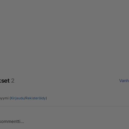
kset
2
Vanh
yymi (
Kirjaudu
/
Rekisteröidy
)