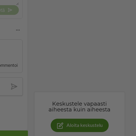
tä
ommentoi
Keskustele vapaasti
aiheesta kuin aiheesta
Aloita keskustelu