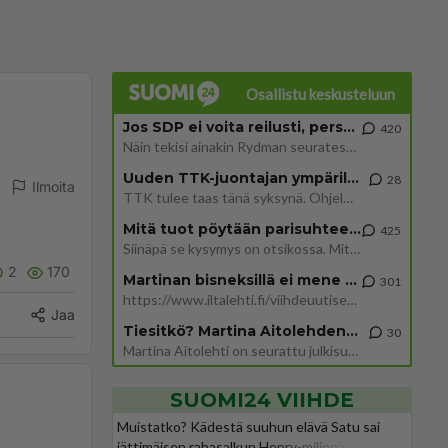
Osallistu keskusteluun
Jos SDP ei voita reilusti, persut kumoavat demokratian Suomesta
420
Näin tekisi ainakin Rydman seuratessaan idolinsa Trumpin mallia https://www.is.fi/politiikka/art-2000012187244.html
Uuden TTK-juontajan ympärillä epätietoisuus sakenee - Nyt MTV hämmentää soppaa
28
Ilmoita
TTK tulee taas tänä syksynä. Ohjelman uudet tähtioppilaat julkistetaan torstaina 6. elokuuta klo 14 alkavassa lehdistö
Mitä tuot pöytään parisuhteessa?
425
Siinäpä se kysymys on otsikossa. Mitäpä siis tuot/toisit pöytään parisuhteessa? Oletko mies vai nainen? Koetko sen mitä
2
170
Martinan bisneksillä ei mene hyvin
301
https://www.iltalehti.fi/viihdeuutiset/a/c46da6ab-340f-4790-aaa7-0865eed2336 Yrityksen konkurssihakemus on tullut kärä
Jaa
Tiesitkö? Martina Aitolehden isäpuoli on tämä suosittu laulaja
30
Martina Aitolehti on seurattu julkisuuden henkilö. Lähipiiriin mahtuu muitakin tunnettuja henkilöitä. Tiesitkö, että Ma
SUOMI24 VIIHDE
Muistatko? Kädestä suuhun elävä Satu sai
jättimäisen rahasalkun Henry-miljonääriltä