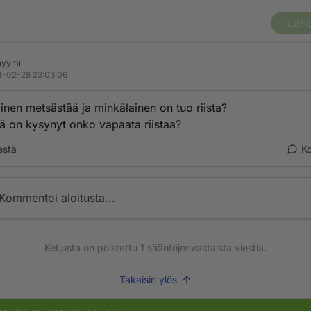
Lähe
nyymi
-02-28 23:03:06
inen metsästää ja minkälainen on tuo riista?
ä on kysynyt onko vapaata riistaa?
estä
K
Kommentoi aloitusta...
Ketjusta on poistettu
1
sääntöjenvastaista viestiä.
Takaisin ylös