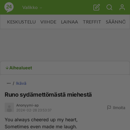
Valikko
KESKUSTELU
VIIHDE
LAINAA
TREFFIT
SÄÄNNÖT
Aihealueet
Ikävä
Runo sydämettömästä miehestä
Anonyymi-ap
Ilmoita
2024-02-28 23:53:37
You always cheered up my heart,
Sometimes even made me laugh.