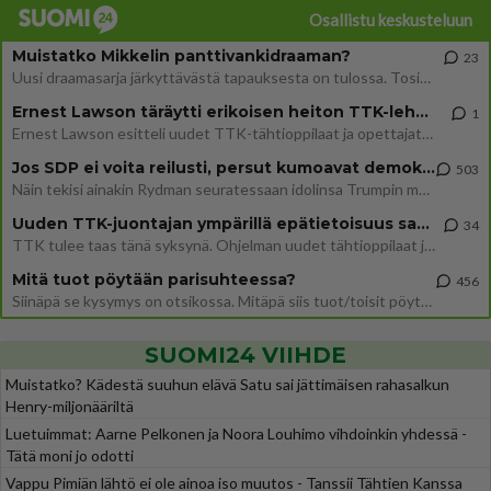
Osallistu keskusteluun
Muistatko Mikkelin panttivankidraaman?
23
Uusi draamasarja järkyttävästä tapauksesta on tulossa. Tositapahtumiin perustuva sarja ammentaa vuoden 1986 Mikkelin pan
Ernest Lawson täräytti erikoisen heiton TTK-lehdistötilaisuudessa: " Onko tässä tarkoituksena...?"
1
Ernest Lawson esitteli uudet TTK-tähtioppilaat ja opettajat torstaina 6.8. lehdistölle. Tulevalla kaudella on yksi hausk
Jos SDP ei voita reilusti, persut kumoavat demokratian Suomesta
503
Näin tekisi ainakin Rydman seuratessaan idolinsa Trumpin mallia https://www.is.fi/politiikka/art-2000012187244.html
Uuden TTK-juontajan ympärillä epätietoisuus sakenee - Nyt MTV hämmentää soppaa
34
TTK tulee taas tänä syksynä. Ohjelman uudet tähtioppilaat julkistetaan torstaina 6. elokuuta klo 14 alkavassa lehdistö
Mitä tuot pöytään parisuhteessa?
456
Siinäpä se kysymys on otsikossa. Mitäpä siis tuot/toisit pöytään parisuhteessa? Oletko mies vai nainen? Koetko sen mitä
SUOMI24 VIIHDE
Muistatko? Kädestä suuhun elävä Satu sai jättimäisen rahasalkun
Henry-miljonääriltä
Luetuimmat: Aarne Pelkonen ja Noora Louhimo vihdoinkin yhdessä -
Tätä moni jo odotti
Vappu Pimiän lähtö ei ole ainoa iso muutos - Tanssii Tähtien Kanssa