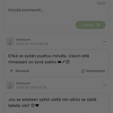
5000
Lähetä
Anonyymi
2024-02-29 00:00:34
Ehkä se sydän puuttuu minulta. Uskon että
rinnassani on syvä aukko.❤️‍🩹😞
Äänestä
Kommentoi
Anonyymi
2024-02-29 00:12:16
Jos se edelleen sykkii siellä niin eikös se siellä
tallella ole? 😞❤️