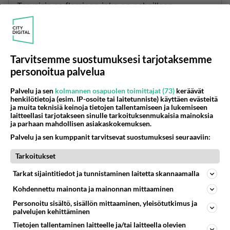
Terveisin se flamingo joka on pahoillaan
sanoistaan eikä haluaisi koskaan loukata 🦩😔💕
Äänestä
Kommentoi
Tarvitsemme suostumuksesi tarjotaksemme
Anonyymi
personoitua palvelua
2024-02-29 10:27:33
Palvelu ja sen
kolmannen osapuolen toimittajat (73)
keräävät
Olen kiireinen. En unohda sinua.
henkilötietoja (esim. IP-osoite tai laitetunniste) käyttäen evästeitä
ja muita teknisiä keinoja tietojen tallentamiseen ja lukemiseen
Äänestä
Kommentoi
laitteellasi tarjotakseen sinulle tarkoituksenmukaisia mainoksia
ja parhaan mahdollisen asiakaskokemuksen.
Palvelu ja sen kumppanit tarvitsevat suostumuksesi seuraaviin:
Kommentoi aloitusta...
Tarkoitukset
Tarkat sijaintitiedot ja tunnistaminen laitetta skannaamalla
Ketjusta on poistettu
3
sääntöjenvastaista viestiä.
Kohdennettu mainonta ja mainonnan mittaaminen
Personoitu sisältö, sisällön mittaaminen, yleisötutkimus ja
Takaisin ylös
palvelujen kehittäminen
Tietojen tallentaminen laitteelle ja/tai laitteella olevien