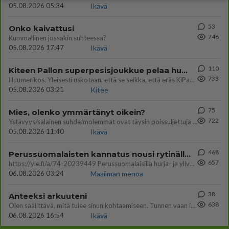
05.08.2026 05:34
Ikävä
53
Onko kaivattusi
746
Kummallinen jossakin suhteessa?
05.08.2026 17:47
Ikävä
110
Kiteen Pallon superpesisjoukkue pelaa huumeiden vaikutuksen alaisena
733
Huumerikos. Yleisesti uskotaan, että se seikka, että eräs KiPan pelaaja kärähtää huumeista, on vain jäävuoren huippu. M
05.08.2026 03:21
Kitee
75
Mies, olenko ymmärtänyt oikein?
722
Ystävyys/salainen suhde/molemmat ovat täysin poissuljettuja asioita? Nainen
05.08.2026 11:40
Ikävä
468
Perussuomalaisten kannatus nousi rytinällä Ylen tänään julkaisemassa tuoreimmassa gallup-kyselyssä.
657
https://yle.fi/a/74-20239449 Perussuomalaisilla hurja- ja ylivoimaisesti suurin nousu tässä uudessa Ylen gallupissa. Kyl
06.08.2026 03:24
Maailman menoa
38
Anteeksi arkuuteni
638
Olen säälittävä, mitä tulee sinun kohtaamiseen. Tunnen vaan itseni todella epävarmaksi sun kanssa. Jos minun olisi pitän
06.08.2026 16:54
Ikävä