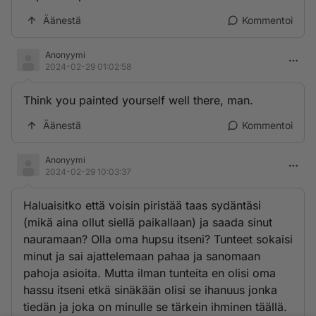
Äänestä
Kommentoi
Anonyymi
2024-02-29 01:02:58
Think you painted yourself well there, man.
Äänestä
Kommentoi
Anonyymi
2024-02-29 10:03:37
Haluaisitko että voisin piristää taas sydäntäsi
(mikä aina ollut siellä paikallaan) ja saada sinut
nauramaan? Olla oma hupsu itseni? Tunteet sokaisi
minut ja sai ajattelemaan pahaa ja sanomaan
pahoja asioita. Mutta ilman tunteita en olisi oma
hassu itseni etkä sinäkään olisi se ihanuus jonka
tiedän ja joka on minulle se tärkein ihminen täällä.