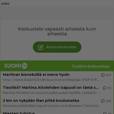
palaa
Keskustele vapaasti aiheesta kuin
aiheesta
Aloita keskustelu
Osallistu keskusteluun
Martinan bisneksillä ei mene hyvin
327
https://www.iltalehti.fi/viihdeuutiset/a/c46da6ab-340f-4790-aaa7-0865eed2336 Yrityksen konkurssihakemus on tullut kärä
Tiesitkö? Martina Aitolehden isäpuoli on tämä suosittu laulaja
31
Martina Aitolehti on seurattu julkisuuden henkilö. Lähipiiriin mahtuu muitakin tunnettuja henkilöitä. Tiesitkö, että Ma
2 km on nykyään liian pitkä koulumatka
101
Hesarissa päivitellään lapset joutuu nyt kulkemaan 2 km kouluun jösses. Ruostefillarilla tuo matka menee vaikka miten äk
Miesten tuijotus
43