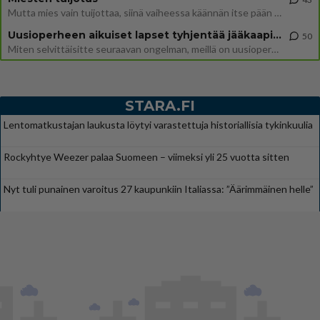
Mutta mies vain tuijottaa, siinä vaiheessa käännän itse pään pois. Mikä juttu? Yleensä jos joku tuijottaa tai katsoo, hä
Uusioperheen aikuiset lapset tyhjentää jääkaapin käydessään
50
Miten selvittäisitte seuraavan ongelman, meillä on uusioperhe, minulla teini-ikäiset lapset ja puolisolla aikuiset, jotk
STARA.FI
Lentomatkustajan laukusta löytyi varastettuja historiallisia tykinkuulia
Rockyhtye Weezer palaa Suomeen – viimeksi yli 25 vuotta sitten
Nyt tuli punainen varoitus 27 kaupunkiin Italiassa: ”Äärimmäinen helle”