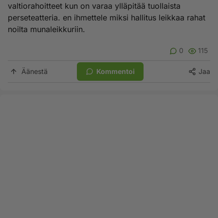
valtiorahoitteet kun on varaa ylläpitää tuollaista
perseteatteria. en ihmettele miksi hallitus leikkaa rahat
noilta munaleikkuriin.
0
115
Äänestä
Kommentoi
Jaa