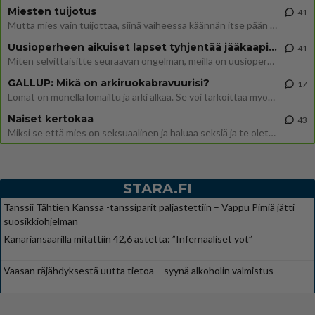
Miesten tuijotus
41
Mutta mies vain tuijottaa, siinä vaiheessa käännän itse pään pois. Mikä juttu? Yleensä jos joku tuijottaa tai katsoo, hä
Uusioperheen aikuiset lapset tyhjentää jääkaapin käydessään
41
Miten selvittäisitte seuraavan ongelman, meillä on uusioperhe, minulla teini-ikäiset lapset ja puolisolla aikuiset, jotk
GALLUP: Mikä on arkiruokabravuurisi?
17
Lomat on monella lomailtu ja arki alkaa. Se voi tarkoittaa myös sitä, että grillailut on grillattu ja palataan arjen ruo
Naiset kertokaa
43
Miksi se että mies on seksuaalinen ja haluaa seksiä ja te olette hänen mielestänne haluttava on vastenmielistä? Mikä sii
STARA.FI
Tanssii Tähtien Kanssa -tanssiparit paljastettiin – Vappu Pimiä jätti
suosikkiohjelman
Kanariansaarilla mitattiin 42,6 astetta: ”Infernaaliset yöt”
Vaasan räjähdyksestä uutta tietoa – syynä alkoholin valmistus