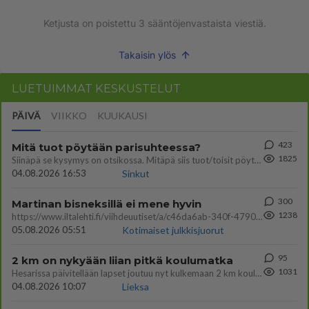
Ketjusta on poistettu
3
sääntöjenvastaista viestiä.
Takaisin ylös
LUETUIMMAT KESKUSTELUT
PÄIVÄ
VIIKKO
KUUKAUSI
423
Mitä tuot pöytään parisuhteessa?
1825
Siinäpä se kysymys on otsikossa. Mitäpä siis tuot/toisit pöytään parisuhteessa? Oletko mies vai nainen? Koetko sen mitä
04.08.2026 16:53
Sinkut
300
Martinan bisneksillä ei mene hyvin
1238
https://www.iltalehti.fi/viihdeuutiset/a/c46da6ab-340f-4790-aaa7-0865eed2336 Yrityksen konkurssihakemus on tullut kärä
05.08.2026 05:51
Kotimaiset julkkisjuorut
95
2 km on nykyään liian pitkä koulumatka
1031
Hesarissa päivitellään lapset joutuu nyt kulkemaan 2 km kouluun jösses. Ruostefillarilla tuo matka menee vaikka miten äk
04.08.2026 10:07
Lieksa