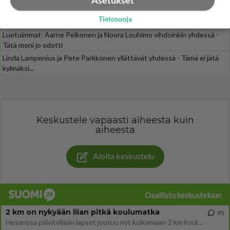
Asetukset
Muistatko? Kädestä suuhun elävä Satu sai jättimäisen rahasalkun
Tietosuoja
Henry-miljonääriltä
Luetuimmat: Aarne Pelkonen ja Noora Louhimo vihdoinkin yhdessä -
Tätä moni jo odotti
Linda Lampenius ja Pete Parkkonen yllättävät yhdessä - Tämä ei jätä
kylmäksi...
Keskustele vapaasti aiheesta kuin
aiheesta
Aloita keskustelu
Osallistu keskusteluun
2 km on nykyään liian pitkä koulumatka
95
Hesarissa päivitellään lapset joutuu nyt kulkemaan 2 km kouluun jösses. Ruostefillarilla tuo matka menee vaikka miten äk