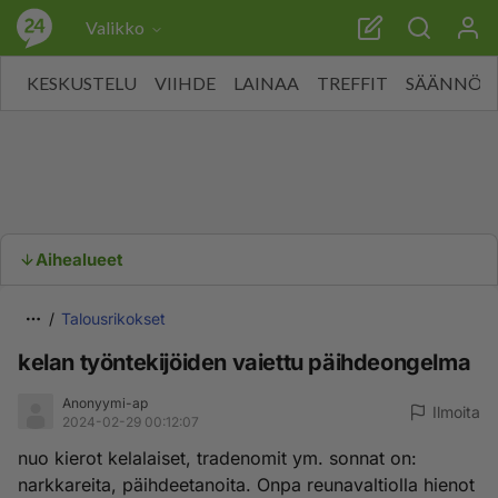
Valikko
KESKUSTELU
VIIHDE
LAINAA
TREFFIT
SÄÄNNÖT
Aihealueet
Talousrikokset
kelan työntekijöiden vaiettu päihdeongelma
Anonyymi-ap
Ilmoita
2024-02-29 00:12:07
nuo kierot kelalaiset, tradenomit ym. sonnat on:
narkkareita, päihdeetanoita. Onpa reunavaltiolla hienot