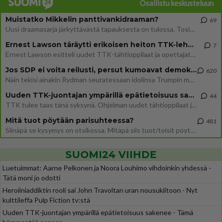
Osallistu keskusteluun
Muistatko Mikkelin panttivankidraaman?
69
Uusi draamasarja järkyttävästä tapauksesta on tulossa. Tositapahtumiin perustuva sarja ammentaa vuoden 1986 Mikkelin pan
Ernest Lawson täräytti erikoisen heiton TTK-lehdistötilaisuudessa: " Onko tässä tarkoituksena...?"
7
Ernest Lawson esitteli uudet TTK-tähtioppilaat ja opettajat torstaina 6.8. lehdistölle. Tulevalla kaudella on yksi hausk
Jos SDP ei voita reilusti, persut kumoavat demokratian Suomesta
620
Näin tekisi ainakin Rydman seuratessaan idolinsa Trumpin mallia https://www.is.fi/politiikka/art-2000012187244.html
Uuden TTK-juontajan ympärillä epätietoisuus sakenee - Nyt MTV hämmentää soppaa
44
TTK tulee taas tänä syksynä. Ohjelman uudet tähtioppilaat julkistetaan torstaina 6. elokuuta klo 14 alkavassa lehdistö
Mitä tuot pöytään parisuhteessa?
481
Siinäpä se kysymys on otsikossa. Mitäpä siis tuot/toisit pöytään parisuhteessa? Oletko mies vai nainen? Koetko sen mitä
SUOMI24 VIIHDE
Luetuimmat: Aarne Pelkonen ja Noora Louhimo vihdoinkin yhdessä -
Tätä moni jo odotti
Heroiiniaddiktin rooli sai John Travoltan uran nousukiitoon - Nyt
kulttileffa Pulp Fiction tv:stä
Uuden TTK-juontajan ympärillä epätietoisuus sakenee - Tämä