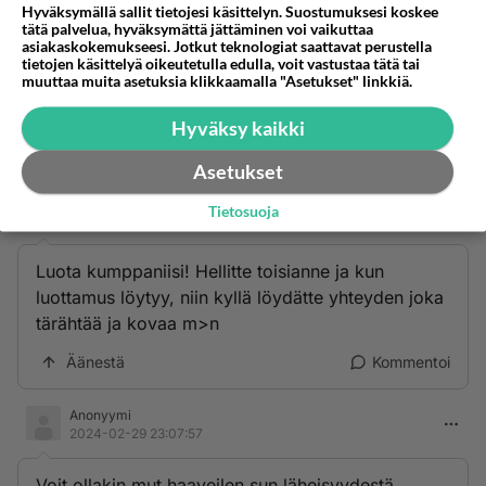
Hyväksymällä sallit tietojesi käsittelyn. Suostumuksesi koskee
tätä palvelua, hyväksymättä jättäminen voi vaikuttaa
Anonyymi
asiakaskokemukseesi. Jotkut teknologiat saattavat perustella
2024-02-29 19:55:10
tietojen käsittelyä oikeutetulla edulla, voit vastustaa tätä tai
muuttaa muita asetuksia klikkaamalla "Asetukset" linkkiä.
Olet mussukkani myöskin.
Hyväksy kaikki
Äänestä
Kommentoi
Asetukset
Anonyymi
Tietosuoja
2024-02-29 21:04:45
Luota kumppaniisi! Hellitte toisianne ja kun
luottamus löytyy, niin kyllä löydätte yhteyden joka
tärähtää ja kovaa m>n
Äänestä
Kommentoi
Anonyymi
2024-02-29 23:07:57
Voit ollakin mut haaveilen sun läheisyydestä.