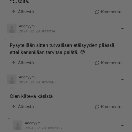
🥰..soita.
Äänestä
Kommentoi
Anonyymi
2024-02-29 06:33:34
Pysytellään sitten turvallisen etäisyyden päässä,
ettei kenenkään tarvitse pelätä. 😊
Äänestä
Kommentoi
Anonyymi
2024-02-29 06:53:48
Olen kätevä käsistä
Äänestä
Kommentoi
Anonyymi
2024-02-29 09:07:06