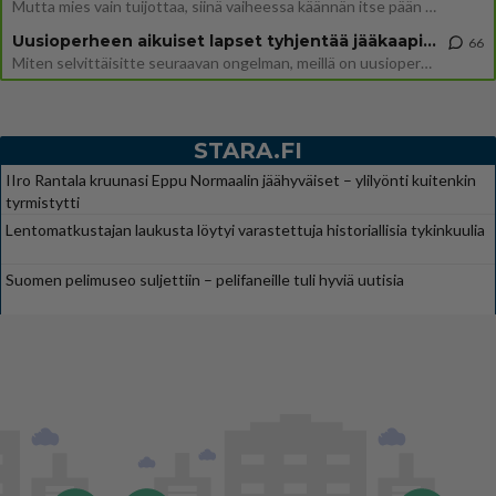
Mutta mies vain tuijottaa, siinä vaiheessa käännän itse pään pois. Mikä juttu? Yleensä jos joku tuijottaa tai katsoo, hä
Uusioperheen aikuiset lapset tyhjentää jääkaapin käydessään
66
Miten selvittäisitte seuraavan ongelman, meillä on uusioperhe, minulla teini-ikäiset lapset ja puolisolla aikuiset, jotk
STARA.FI
IIro Rantala kruunasi Eppu Normaalin jäähyväiset – ylilyönti kuitenkin
tyrmistytti
Lentomatkustajan laukusta löytyi varastettuja historiallisia tykinkuulia
Suomen pelimuseo suljettiin – pelifaneille tuli hyviä uutisia