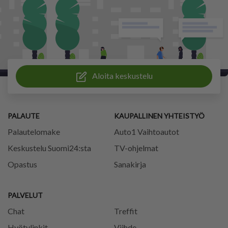
Aloita keskustelu
PALAUTE
KAUPALLINEN YHTEISTYÖ
Palautelomake
Auto1 Vaihtoautot
Keskustelu Suomi24:sta
TV-ohjelmat
Opastus
Sanakirja
PALVELUT
Chat
Treffit
Hyötylinkit
Viihde