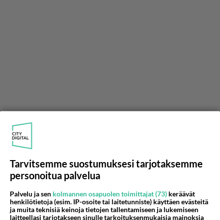
Anonyymi
2024-02-29 09:17:59
:O
Tarvitsemme suostumuksesi tarjotaksemme
https://m.youtube.com/shorts/NnIEDeeDmTg
personoitua palvelua
Äänestä
Kommentoi
Palvelu ja sen
kolmannen osapuolen toimittajat (73)
keräävät
henkilötietoja (esim. IP-osoite tai laitetunniste) käyttäen evästeitä
ja muita teknisiä keinoja tietojen tallentamiseen ja lukemiseen
Anonyymi
laitteellasi tarjotakseen sinulle tarkoituksenmukaisia mainoksia