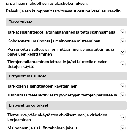
2024-02-29 18:56:07
ja parhaan mahdollisen asiakaskokemuksen.
Palvelu ja sen kumppanit tarvitsevat suostumuksesi seuraaviin:
Niin olen vähän arvellutkin. Tutustutaan toisiimme
Tarkoitukset
pikkuhiljaa. Ei ole mitään syytä pelätä, mitään.
Tarkat sijaintitiedot ja tunnistaminen laitetta skannaamalla
1
Äänestä
Kommentoi
Kohdennettu mainonta ja mainonnan mittaaminen
Anonyymi
Personoitu sisältö, sisällön mittaaminen, yleisötutkimus ja
2024-02-29 19:50:16
palvelujen kehittäminen
Tietojen tallentaminen laitteelle ja/tai laitteella olevien
tietojen käyttö
Oon kiltti. Tule vaan lähelleni. Pitäisin Sua vaan
hyvänä.
Erityisominaisuudet
Äänestä
Kommentoi
Tarkkojen sijaintitietojen käyttäminen
Tunnista laitteet aktiivisesti pyydettyjen tietojen perusteella
Anonyymi
2024-02-29 19:53:19
Erityiset tarkoitukset
Tietoturva, väärinkäytösten ehkäiseminen ja virheiden
++++
korjaaminen
Mainonnan ja sisällön tekninen jakelu
Äänestä
Kommentoi