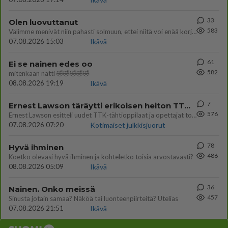
33
Olen luovuttanut
583
Välimme menivät niin pahasti solmuun, ettei niitä voi enää korjata. On aika jatkaa elämässä eteenpäin. Toivon sulle kaik
07.08.2026 15:03
Ikävä
61
Ei se nainen edes oo
582
mitenkään nätti 🤣🤣🤣🤣🤣
08.08.2026 19:19
Ikävä
7
Ernest Lawson täräytti erikoisen heiton TTK-lehdistötilaisuudessa: " Onko tässä tarkoituksena...?"
576
Ernest Lawson esitteli uudet TTK-tähtioppilaat ja opettajat torstaina 6.8. lehdistölle. Tulevalla kaudella on yksi hausk
07.08.2026 07:20
Kotimaiset julkkisjuorut
78
Hyvä ihminen
486
Koetko olevasi hyvä ihminen ja kohteletko toisia arvostavasti?
08.08.2026 05:09
Ikävä
36
Nainen. Onko meissä
457
Sinusta jotain samaa? Näköä tai luonteenpiirteitä? Utelias
07.08.2026 21:51
Ikävä