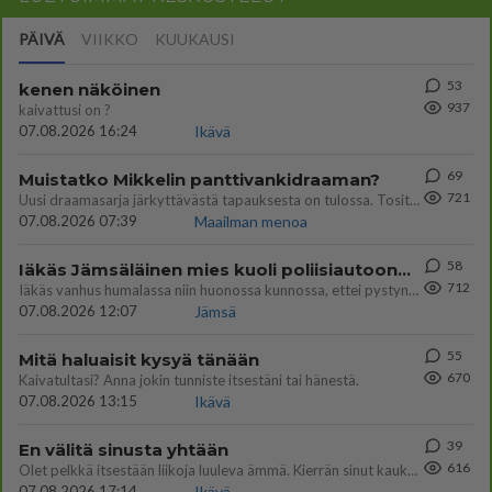
PÄIVÄ
VIIKKO
KUUKAUSI
53
kenen näköinen
937
kaivattusi on ?
07.08.2026 16:24
Ikävä
69
Muistatko Mikkelin panttivankidraaman?
721
Uusi draamasarja järkyttävästä tapauksesta on tulossa. Tositapahtumiin perustuva sarja ammentaa vuoden 1986 Mikkelin pan
07.08.2026 07:39
Maailman menoa
58
Iäkäs Jämsäläinen mies kuoli poliisiautoon matkalla Jyväskylän putkaan
712
Iäkäs vanhus humalassa niin huonossa kunnossa, ettei pystynyt huolehtimaan itsestään niin ainoa apu sillä hetkellä oli
07.08.2026 12:07
Jämsä
55
Mitä haluaisit kysyä tänään
670
Kaivatultasi? Anna jokin tunniste itsestäni tai hänestä.
07.08.2026 13:15
Ikävä
39
En välitä sinusta yhtään
616
Olet pelkkä itsestään liikoja luuleva ämmä. Kierrän sinut kaukaa nyt ja aina. Olit mulle pelkkä lelu vaan.
07.08.2026 17:14
Ikävä