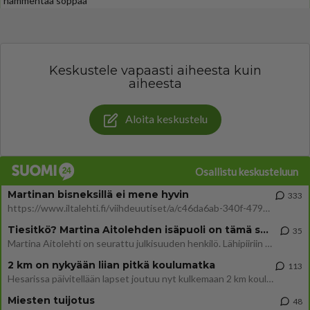
hämmentää soppaa
Keskustele vapaasti aiheesta kuin
aiheesta
Aloita keskustelu
Osallistu keskusteluun
Martinan bisneksillä ei mene hyvin
333
https://www.iltalehti.fi/viihdeuutiset/a/c46da6ab-340f-4790-aaa7-0865eed2336 Yrityksen konkurssihakemus on tullut kärä
Tiesitkö? Martina Aitolehden isäpuoli on tämä suosittu laulaja
35
Martina Aitolehti on seurattu julkisuuden henkilö. Lähipiiriin mahtuu muitakin tunnettuja henkilöitä. Tiesitkö, että Ma
2 km on nykyään liian pitkä koulumatka
113
Hesarissa päivitellään lapset joutuu nyt kulkemaan 2 km kouluun jösses. Ruostefillarilla tuo matka menee vaikka miten äk
Miesten tuijotus
48