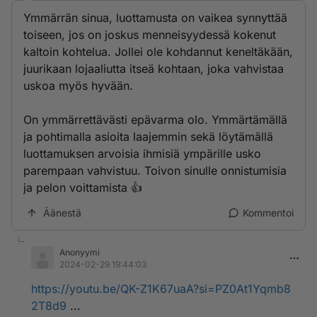
Ymmärrän sinua, luottamusta on vaikea synnyttää
toiseen, jos on joskus menneisyydessä kokenut
kaltoin kohtelua. Jollei ole kohdannut keneltäkään,
juurikaan lojaaliutta itseä kohtaan, joka vahvistaa
uskoa myös hyvään.
On ymmärrettävästi epävarma olo. Ymmärtämällä
ja pohtimalla asioita laajemmin sekä löytämällä
luottamuksen arvoisia ihmisiä ympärille usko
parempaan vahvistuu. Toivon sinulle onnistumisia
ja pelon voittamista 👍
Äänestä
Kommentoi
Anonyymi
2024-02-29 19:44:03
https://youtu.be/QK-Z1K67uaA?si=PZ0At1Yqmb8
2T8d9
...