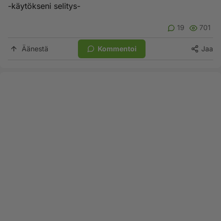
-käytökseni selitys-
19
701
Äänestä
Kommentoi
Jaa