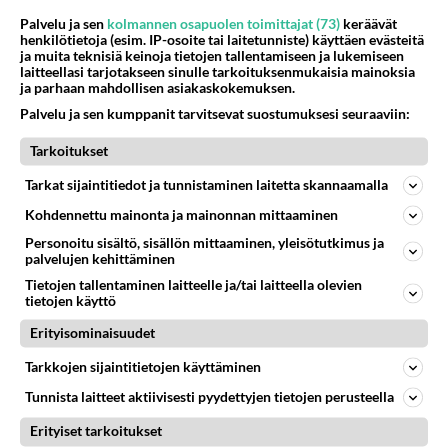
Palvelu ja sen
kolmannen osapuolen toimittajat (73)
keräävät
43
Iäkäs Jämsäläinen mies kuoli poliisiautoon matkalla Jyväskylän putkaan
henkilötietoja (esim. IP-osoite tai laitetunniste) käyttäen evästeitä
572
Iäkäs vanhus humalassa niin huonossa kunnossa, ettei pystynyt huolehtimaan itsestään niin ainoa apu sillä hetkellä oli
ja muita teknisiä keinoja tietojen tallentamiseen ja lukemiseen
laitteellasi tarjotakseen sinulle tarkoituksenmukaisia mainoksia
07.08.2026 12:07
Jämsä
ja parhaan mahdollisen asiakaskokemuksen.
31
Palvelu ja sen kumppanit tarvitsevat suostumuksesi seuraaviin:
Olen luovuttanut
542
Välimme menivät niin pahasti solmuun, ettei niitä voi enää korjata. On aika jatkaa elämässä eteenpäin. Toivon sulle kaik
Tarkoitukset
07.08.2026 15:03
Ikävä
Tarkat sijaintitiedot ja tunnistaminen laitetta skannaamalla
32
En välitä sinusta yhtään
508
Kohdennettu mainonta ja mainonnan mittaaminen
Olet pelkkä itsestään liikoja luuleva ämmä. Kierrän sinut kaukaa nyt ja aina. Olit mulle pelkkä lelu vaan.
07.08.2026 17:14
Ikävä
Personoitu sisältö, sisällön mittaaminen, yleisötutkimus ja
palvelujen kehittäminen
5
Ernest Lawson täräytti erikoisen heiton TTK-lehdistötilaisuudessa: " Onko tässä tarkoituksena...?"
Tietojen tallentaminen laitteelle ja/tai laitteella olevien
503
Ernest Lawson esitteli uudet TTK-tähtioppilaat ja opettajat torstaina 6.8. lehdistölle. Tulevalla kaudella on yksi hausk
tietojen käyttö
07.08.2026 07:20
Kotimaiset julkkisjuorut
Erityisominaisuudet
74
Hyvä ihminen
Tarkkojen sijaintitietojen käyttäminen
451
Koetko olevasi hyvä ihminen ja kohteletko toisia arvostavasti?
Tunnista laitteet aktiivisesti pyydettyjen tietojen perusteella
08.08.2026 05:09
Ikävä
Erityiset tarkoitukset
37
Ei se nainen edes oo