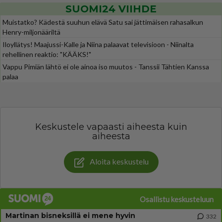
SUOMI24 VIIHDE
Muistatko? Kädestä suuhun elävä Satu sai jättimäisen rahasalkun
Henry-miljonääriltä
Iloyllätys! Maajussi-Kalle ja Niina palaavat televisioon - Niinalta
rehellinen reaktio: "KÄÄKS!"
Vappu Pimiän lähtö ei ole ainoa iso muutos - Tanssii Tähtien Kanssa
palaa
Keskustele vapaasti aiheesta kuin
aiheesta
Aloita keskustelu
Osallistu keskusteluun
Martinan bisneksillä ei mene hyvin
332