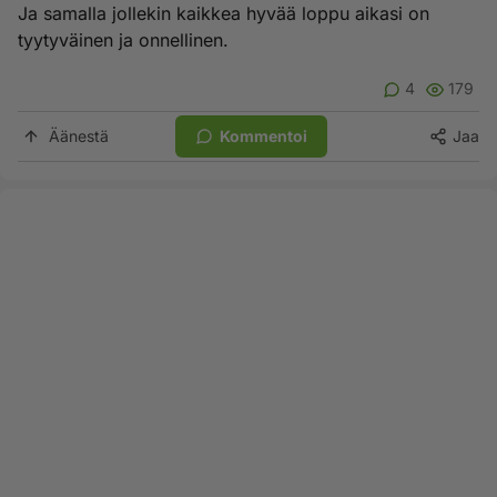
Ja samalla jollekin kaikkea hyvää loppu aikasi on
tyytyväinen ja onnellinen.
4
179
Äänestä
Kommentoi
Jaa