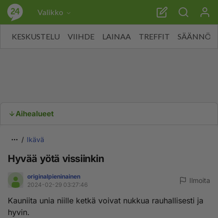
Valikko
KESKUSTELU
VIIHDE
LAINAA
TREFFIT
SÄÄNNÖT
Aihealueet
Ikävä
Hyvää yötä vissiinkin
originalpieninainen
Ilmoita
2024-02-29 03:27:46
Kauniita unia niille ketkä voivat nukkua rauhallisesti ja
hyvin.