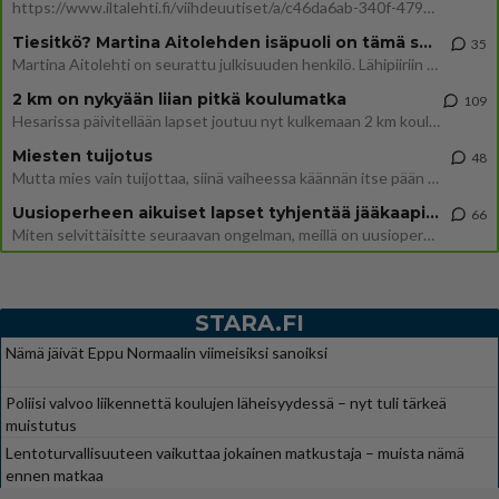
https://www.iltalehti.fi/viihdeuutiset/a/c46da6ab-340f-4790-aaa7-0865eed2336 Yrityksen konkurssihakemus on tullut kärä
Tiesitkö? Martina Aitolehden isäpuoli on tämä suosittu laulaja
35
Martina Aitolehti on seurattu julkisuuden henkilö. Lähipiiriin mahtuu muitakin tunnettuja henkilöitä. Tiesitkö, että Ma
2 km on nykyään liian pitkä koulumatka
109
Hesarissa päivitellään lapset joutuu nyt kulkemaan 2 km kouluun jösses. Ruostefillarilla tuo matka menee vaikka miten äk
Miesten tuijotus
48
Mutta mies vain tuijottaa, siinä vaiheessa käännän itse pään pois. Mikä juttu? Yleensä jos joku tuijottaa tai katsoo, hä
Uusioperheen aikuiset lapset tyhjentää jääkaapin käydessään
66
Miten selvittäisitte seuraavan ongelman, meillä on uusioperhe, minulla teini-ikäiset lapset ja puolisolla aikuiset, jotk
STARA.FI
Nämä jäivät Eppu Normaalin viimeisiksi sanoiksi
Poliisi valvoo liikennettä koulujen läheisyydessä – nyt tuli tärkeä
muistutus
Lentoturvallisuuteen vaikuttaa jokainen matkustaja – muista nämä
ennen matkaa