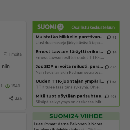
Osallistu keskusteluun
Muistatko Mikkelin panttivankidraaman?
91
Uusi draamasarja järkyttävästä tapauksesta on tulossa. Tositapahtumiin perustuva sarja ammentaa vuoden 1986 Mikkelin pan
Ernest Lawson täräytti erikoisen heiton TTK-lehdistötilaisuudessa: " Onko tässä tarkoituksena...?"
14
Ilmoita
Ernest Lawson esitteli uudet TTK-tähtioppilaat ja opettajat torstaina 6.8. lehdistölle. Tulevalla kaudella on yksi hausk
 niin
Jos SDP ei voita reilusti, persut kumoavat demokratian Suomesta
676
Näin tekisi ainakin Rydman seuratessaan idolinsa Trumpin mallia https://www.is.fi/politiikka/art-2000012187244.html
Uuden TTK-juontajan ympärillä epätietoisuus sakenee - Nyt MTV hämmentää soppaa
53
21
1549
TTK tulee taas tänä syksynä. Ohjelman uudet tähtioppilaat julkistetaan torstaina 6. elokuuta klo 14 alkavassa lehdistö
Mitä tuot pöytään parisuhteessa?
496
Jaa
Siinäpä se kysymys on otsikossa. Mitäpä siis tuot/toisit pöytään parisuhteessa? Oletko mies vai nainen? Koetko sen mitä
SUOMI24 VIIHDE
Luetuimmat: Aarne Pelkonen ja Noora
Louhimo vihdoinkin yhdessä - Tätä moni jo