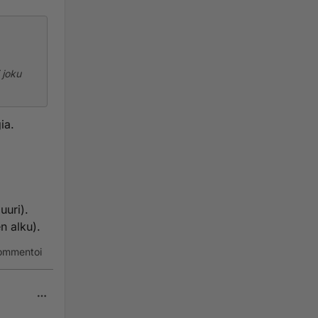
 joku
ia.
uuri).
n alku).
ommentoi