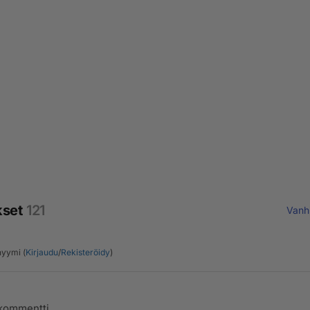
kset
121
Vanh
yymi (
Kirjaudu
/
Rekisteröidy
)