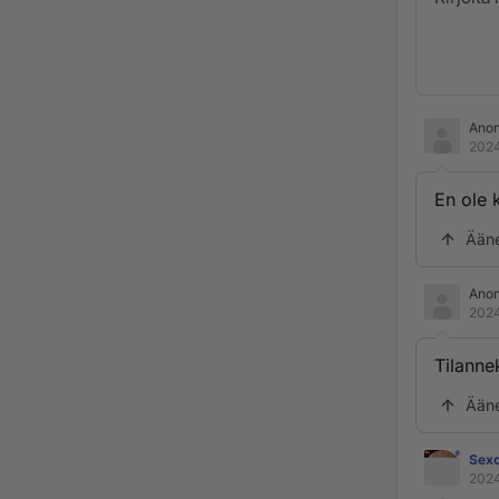
Ano
2024
En ole 
Ään
Ano
2024
Tilannek
Ään
Sexo
2024