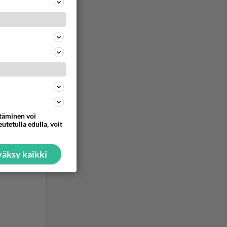
ttäminen voi
utetulla edulla, voit
äksy kaikki