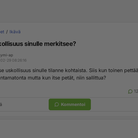
et
Ikävä
ollisuus sinulle merkitsee?
ymi-ap
02-29 08:26:16
e uskollisuus sinulle tilanne kohtaista. Siis kun toinen pettää
ntamatonta mutta kun itse petät, niin sallittua?
1
ä
Kommentoi