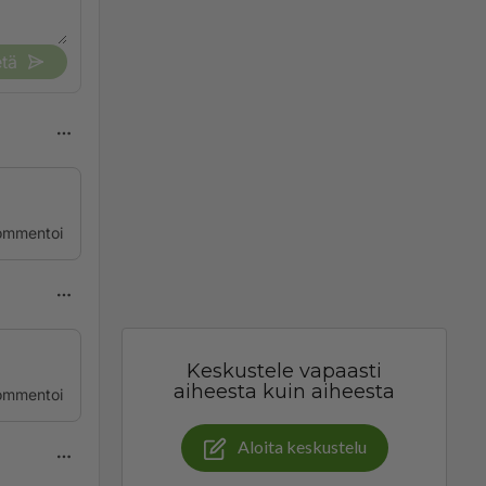
tä
ommentoi
Keskustele vapaasti
aiheesta kuin aiheesta
ommentoi
Aloita keskustelu