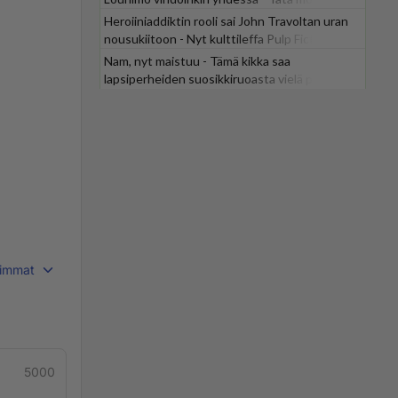
odotti
Heroiiniaddiktin rooli sai John Travoltan uran
nousukiitoon - Nyt kulttileffa Pulp Fiction
tv:stä
Nam, nyt maistuu - Tämä kikka saa
lapsiperheiden suosikkiruoasta vielä parempaa
immat
5000