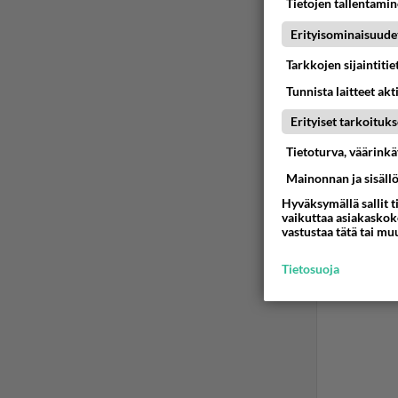
Tietojen tallentamine
Erityisominaisuude
Tarkkojen sijaintiti
Tunnista laitteet akt
Erityiset tarkoituks
Tietoturva, väärink
Mainonnan ja sisäll
Hyväksymällä sallit t
vaikuttaa asiakaskoke
vastustaa tätä tai mu
Tietosuoja