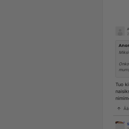
2
Ano
Miksi
Onko 
murro
Tuo ki
naisik
nimime
Ää
S
2