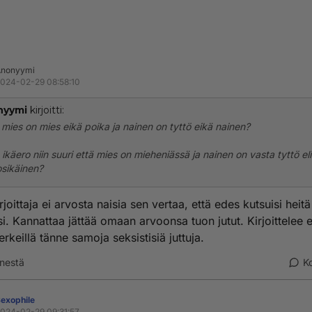
Anonyymi
024-02-29 08:58:10
nyymi
kirjoitti:
 mies on mies eikä poika ja nainen on tyttö eikä nainen?
ikäero niin suuri että mies on mieheniässä ja nainen on vasta tyttö eli
sikäinen?
rjoittaja ei arvosta naisia sen vertaa, että edes kutsuisi heitä
si. Kannattaa jättää omaan arvoonsa tuon jutut. Kirjoittelee e
rkeillä tänne samoja seksistisiä juttuja.
nestä
K
exophile
024-02-29 09:31:57