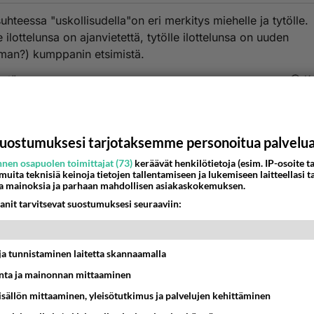
uhteessa "uskollisudella"on eri merkitys miehelle ja tytölle.
 ilottelunsa on ajanvietettä, tytölle ilottelunsa on uuden
an?) kumppanin etsimistä.
estä
K
Anonyymi
024-02-29 08:40:43
uostumuksesi tarjotaksemme personoitua palvelu
mies on mies eikä poika ja nainen on tyttö eikä nainen?
nen osapuolen toimittajat (73)
keräävät henkilötietoja (esim. IP-osoite ta
 muita teknisiä keinoja tietojen tallentamiseen ja lukemiseen laitteellasi t
a mainoksia ja parhaan mahdollisen asiakaskokemuksen.
käero niin suuri että mies on mieheniässä ja nainen on vasta
anit tarvitsevat suostumuksesi seuraaviin:
ku murrosikäinen?
nestä
K
t ja tunnistaminen laitetta skannaamalla
ta ja mainonnan mittaaminen
sisällön mittaaminen, yleisötutkimus ja palvelujen kehittäminen