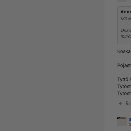
Ano
Miksi
Onko 
murro
Koska 
Pojast
Tyttöl
Tytöst
Tytöst
Ää
S
2