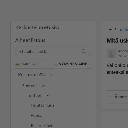
Keskustelun etusivu
Tunte
Aiheet listaus
Mitä usk
Anony
2024-
KAIKKI AIHEET
NYKYINEN AIHE
Vai onko s
anteeksi a
Keskustelu24
Suhteet
Tunteet
Äänest
Haluttomuus
Häpeä
Ihastuminen