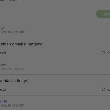
Lähe
nyymi
-02-29 08:27:00
ketään onneksi pettänyt.
estä
K
nyymi
-02-29 08:34:32
ohtaista tietty:)
estä
K
phile
-02-29 08:37:07