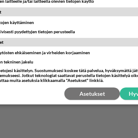
n laitteelle ja/tai laitteella olevien tietojen käyttö
t
etojen käyttäminen
iivisesti pyydettyjen tietojen perusteella
et
äytösten ehkäiseminen ja virheiden korjaaminen
ön tekninen jakelu
ietojesi käsittelyn. Suostumuksesi koskee tätä palvelua, hyväksymättä jä
mukseesi. Jotkut teknologiat saattavat perustella tietojen käsittelyä oike
uttaa muita asetuksia klikkaamalla "Asetukset" linkkiä.
Asetukset
Hyv