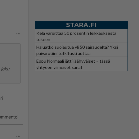
STARA.FI
Kela varoittaa 50 prosentin leikkauksesta
tukeen
Haluatko suojautua yli 50 sairaudelta? Yksi
päivärutiini tutkitusti auttaa
Eppu Normaali jätti jäähyväiset – tässä
yhtyeen viimeiset sanat
 joku
ri
ommentoi