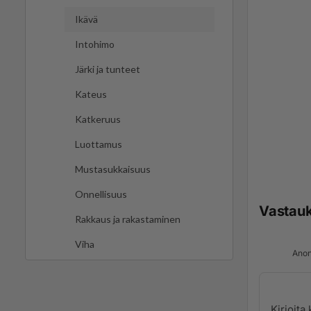
Ikävä
Intohimo
Järki ja tunteet
Kateus
Katkeruus
Luottamus
Mustasukkaisuus
Onnellisuus
Vastau
Rakkaus ja rakastaminen
Viha
Anon