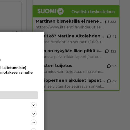
Osallistu keskusteluun
Martinan bisneksillä ei mene hyvin
333
https://www.iltalehti.fi/viihdeuutiset/a/c46da6ab-340f-4790-aaa7-0865eed2336 Yrityksen konkurssihakemus on tullut kärä
ommentoi
Tiesitkö? Martina Aitolehden isäpuoli on tämä suosittu laulaja
41
Martina Aitolehti on seurattu julkisuuden henkilö. Lähipiiriin mahtuu muitakin tunnettuja henkilöitä. Tiesitkö, että Ma
2 km on nykyään liian pitkä koulumatka
122
Hesarissa päivitellään lapset joutuu nyt kulkemaan 2 km kouluun jösses. Ruostefillarilla tuo matka menee vaikka miten äk
a
Miesten tuijotus
56
i laitetunniste)
Mutta mies vain tuijottaa, siinä vaiheessa käännän itse pään pois. Mikä juttu? Yleensä jos joku tuijottaa tai katsoo, hä
arjotakseen sinulle
 tyttö
Uusioperheen aikuiset lapset tyhjentää jääkaapin käydessään
69
Miten selvittäisitte seuraavan ongelman, meillä on uusioperhe, minulla teini-ikäiset lapset ja puolisolla aikuiset, jotk
ommentoi