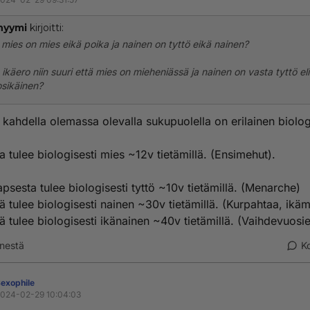
nyymi
kirjoitti:
 mies on mies eikä poika ja nainen on tyttö eikä nainen?
ikäero niin suuri että mies on mieheniässä ja nainen on vasta tyttö eli
sikäinen?
kahdella olemassa olevalla sukupuolella on erilainen biolog
a tulee biologisesti mies ~12v tietämillä. (Ensimehut).
apsesta tulee biologisesti tyttö ~10v tietämillä. (Menarche)
ä tulee biologisesti nainen ~30v tietämillä. (Kurpahtaa, ikäm
ä tulee biologisesti ikänainen ~40v tietämillä. (Vaihdevuosie
nestä
K
exophile
024-02-29 10:04:03