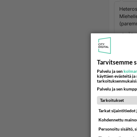
Heteros
Miehelle
(paremm
Ään
2
Tarvitsemme s
Miksi 
Palvelu ja sen
kolman
käyttäen evästeitä ja
tarkoituksenmukaisi
Onko i
Palvelu ja sen kumpp
eli jo
Ää
Tarkoitukset
Tarkat sijaintitiedo
Kohdennettu mainon
Personoitu sisältö, 