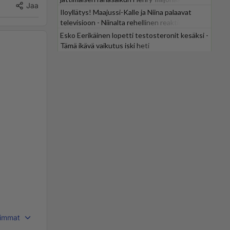
Jaa
Iloyllätys! Maajussi-Kalle ja Niina palaavat
televisioon - Niinalta rehellinen reaktio:
"KÄÄKS!"
Esko Eerikäinen lopetti testosteronit kesäksi -
Tämä ikävä vaikutus iski heti
immat