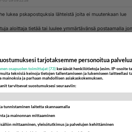
-02-29 09:22:28
irhe lukea pskapostquksia lähteistä joita ei muutenkaan lue
lttuja aloittaja tietää tai luulee ymmärtävänsä postaamalla jo
tatoimittajan pöpinöitä
a palkkaa jolloin sen on joka armas päivä pöpistävä mutta v
etsästää ilpöä luettavaksi
uostumuksesi tarjotaksemme personoitua palvelu
nen osapuolen toimittajat (73)
keräävät henkilötietoja (esim. IP-osoite ta
ja ei saa palkkaa jolloin sen on tyh myy ksissään postattava 
 muita teknisiä keinoja tietojen tallentamiseen ja lukemiseen laitteellasi t
le kun ei sillä ole mitään tekemistäkään
a mainoksia ja parhaan mahdollisen asiakaskokemuksen.
anit tarvitsevat suostumuksesi seuraaviin:
estä
K
nyymi
t ja tunnistaminen laitetta skannaamalla
-02-29 09:23:25
ta ja mainonnan mittaaminen
 tassi?
sisällön mittaaminen, yleisötutkimus ja palvelujen kehittäminen