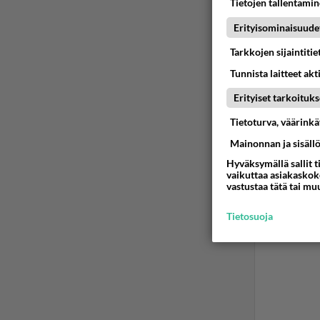
Ään
Tietojen tallentamine
Erityisominaisuude
Ano
2024
Tarkkojen sijaintiti
Tunnista laitteet akt
Meneekö
Erityiset tarkoituks
Ään
Tietoturva, väärink
Mainonnan ja sisäll
Hyväksymällä sallit t
vaikuttaa asiakaskoke
vastustaa tätä tai mu
Tietosuoja