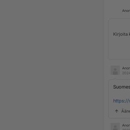
Anon
Ano
2024
Suomess
https:/
Ään
Ano