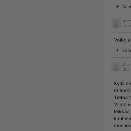
Ään
Ano
2024
Voiko a
Ään
Ano
2024
Kyllä s
et tied
Tietoa 
Viime v
leikkaa
kautena
mennes