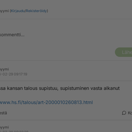
yymi (
Kirjaudu
/
Rekisteröidy
)
Lähe
nyymi
-02-29 09:17:19
a kansan talous supistuu, supistuminen vasta alkanut
/www.hs.fi/talous/art-2000010260813.html
estä
K
nyymi