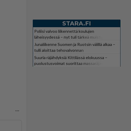
STARA.FI
Poliisi valvoo liikennettä koulujen
läheisyydessä – nyt tuli tärkeä muistutus
Junaliikenne Suomen ja Ruotsin välillä alkaa –
tulli aloittaa tehovalvonnan
Suuria räjähdyksiä Kittilässä elokuussa –
puolustusvoimat suorittaa massaräjäytyksiä