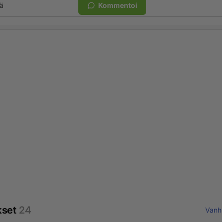
ä
Kommentoi
kset
24
Vanh