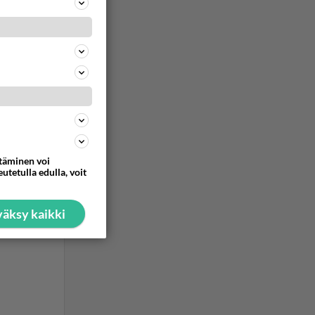
ommentoi
ommentoi
ttäminen voi
utetulla edulla, voit
äksy kaikki