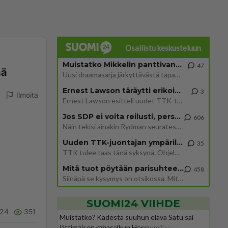
Osallistu keskusteluun
Muistatko Mikkelin panttivankidraaman?
47
ää
Uusi draamasarja järkyttävästä tapauksesta on tulossa. Tositapahtumiin perustuva sarja ammentaa vuoden 1986 Mikkelin pan
Ernest Lawson täräytti erikoisen heiton TTK-lehdistötilaisuudessa: " Onko tässä tarkoituksena...?"
3
Ilmoita
Ernest Lawson esitteli uudet TTK-tähtioppilaat ja opettajat torstaina 6.8. lehdistölle. Tulevalla kaudella on yksi hausk
Jos SDP ei voita reilusti, persut kumoavat demokratian Suomesta
606
Näin tekisi ainakin Rydman seuratessaan idolinsa Trumpin mallia https://www.is.fi/politiikka/art-2000012187244.html
Uuden TTK-juontajan ympärillä epätietoisuus sakenee - Nyt MTV hämmentää soppaa
35
TTK tulee taas tänä syksynä. Ohjelman uudet tähtioppilaat julkistetaan torstaina 6. elokuuta klo 14 alkavassa lehdistö
Mitä tuot pöytään parisuhteessa?
458
Siinäpä se kysymys on otsikossa. Mitäpä siis tuot/toisit pöytään parisuhteessa? Oletko mies vai nainen? Koetko sen mitä
SUOMI24 VIIHDE
24
351
Muistatko? Kädestä suuhun elävä Satu sai
jättimäisen rahasalkun Henry-miljonääriltä