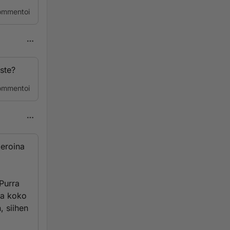
ommentoi
ste?
ommentoi
meroina
Purra
aa koko
, siihen