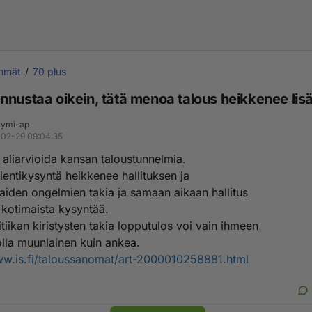
yhmät
70 plus
nnustaa oikein, tätä menoa talous heikkenee lis
ymi-ap
02-29 09:04:35
e aliarvioida kansan taloustunnelmia.
entikysyntä heikkenee hallituksen ja
iden ongelmien takia ja samaan aikaan hallitus
 kotimaista kysyntää.
tiikan kiristysten takia lopputulos voi vain ihmeen
olla muunlainen kuin ankea.
ww.is.fi/taloussanomat/art-2000010258881.html