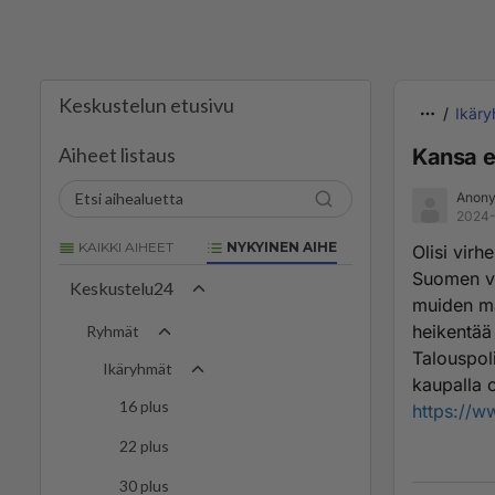
Keskustelun etusivu
Ikär
Aiheet listaus
Kansa e
Anony
2024-
KAIKKI AIHEET
NYKYINEN AIHE
Olisi virh
Suomen vi
Keskustelu24
muiden ma
heikentää
Ryhmät
Talouspoli
Ikäryhmät
kaupalla 
16 plus
https://w
22 plus
30 plus