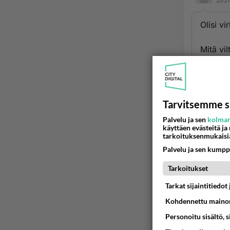
2024
Olisi v
Mitä vi
ilpön il
Ilpö sa
hölmö m
Tarvitsemme s
Palvelu ja sen
kolman
Aloitta
käyttäen evästeitä ja
palstoil
tarkoituksenmukaisi
Palvelu ja sen kumpp
Ään
Tarkoitukset
Ano
Tarkat sijaintitiedo
2024
Kohdennettu mainon
Mikä on
Personoitu sisältö, 