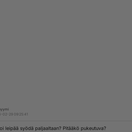
nyymi
-02-29 09:25:41
oi leipää syödä paljaaltaan? Pitääkö pukeutuva?