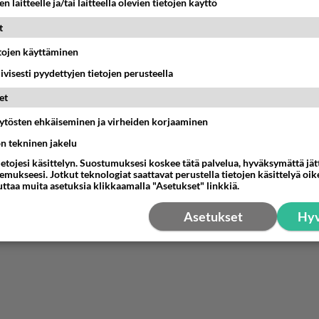
estä
K
n laitteelle ja/tai laitteella olevien tietojen käyttö
t
nyymi
-02-29 09:24:28
etojen käyttäminen
iivisesti pyydettyjen tietojen perusteella
 lämpö ilma punppu särki jos se ei toimi?
et
estä
K
äytösten ehkäiseminen ja virheiden korjaaminen
ön tekninen jakelu
ietojesi käsittelyn. Suostumuksesi koskee tätä palvelua, hyväksymättä jä
mukseesi. Jotkut teknologiat saattavat perustella tietojen käsittelyä oike
uttaa muita asetuksia klikkaamalla "Asetukset" linkkiä.
Asetukset
Hyv