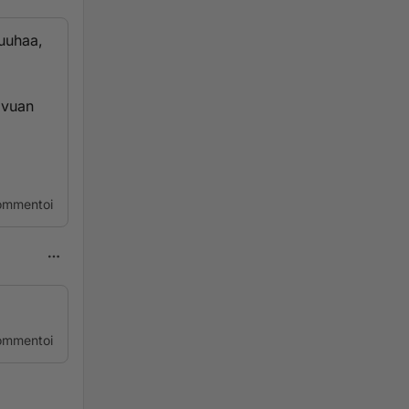
uuhaa,
 vuan
ommentoi
ommentoi