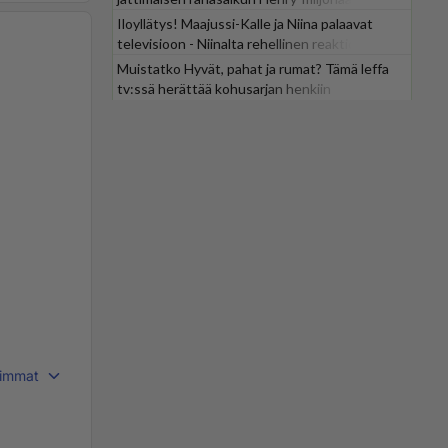
Iloyllätys! Maajussi-Kalle ja Niina palaavat
televisioon - Niinalta rehellinen reaktio:
"KÄÄKS!"
Muistatko Hyvät, pahat ja rumat? Tämä leffa
tv:ssä herättää kohusarjan henkiin
immat