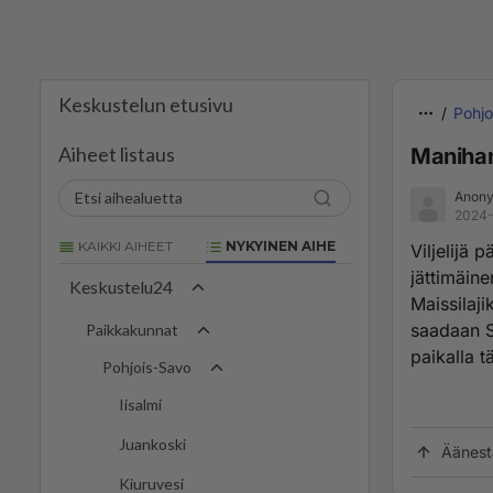
Keskustelun etusivu
Pohjo
Aiheet listaus
Manihan
Anony
2024-
KAIKKI AIHEET
NYKYINEN AIHE
Viljelijä 
jättimäine
Keskustelu24
Maissilaji
saadaan S
Paikkakunnat
paikalla 
Pohjois-Savo
Iisalmi
Juankoski
Äänest
Kiuruvesi