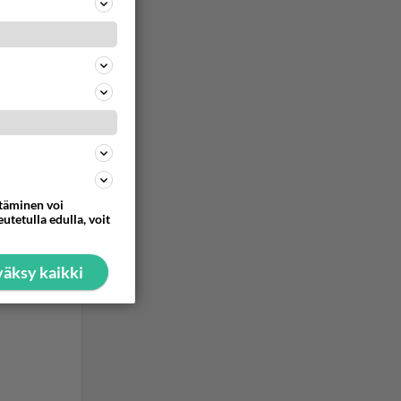
ttäminen voi
utetulla edulla, voit
äksy kaikki