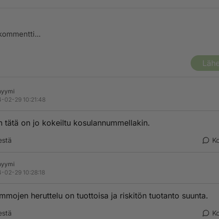
Lähe
nyymi
-02-29 10:21:48
n tätä on jo kokeiltu kosulannummellakin.
estä
K
nyymi
-02-29 10:28:18
mmojen heruttelu on tuottoisa ja riskitön tuotanto suunta.
estä
K