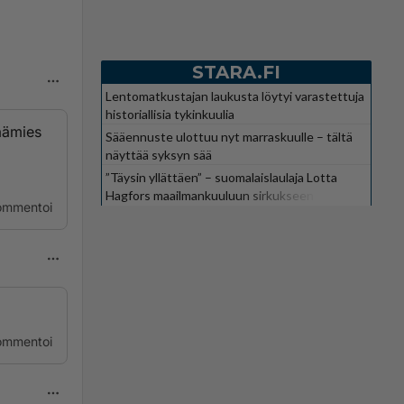
STARA.FI
Lentomatkustajan laukusta löytyi varastettuja
historiallisia tykinkuulia
päämies
Sääennuste ulottuu nyt marraskuulle – tältä
näyttää syksyn sää
”Täysin yllättäen” – suomalaislaulaja Lotta
Hagfors maailmankuuluun sirkukseen
ommentoi
ommentoi