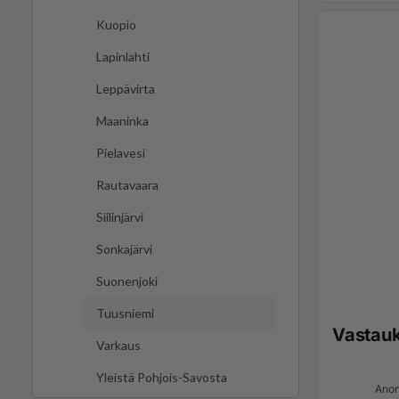
Kuopio
Lapinlahti
Leppävirta
Maaninka
Pielavesi
Rautavaara
Siilinjärvi
Sonkajärvi
Suonenjoki
Tuusniemi
Vastau
Varkaus
Yleistä Pohjois-Savosta
Anon