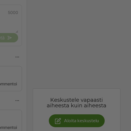
5000
tä
ommentoi
Keskustele vapaasti
aiheesta kuin aiheesta
Aloita keskustelu
ommentoi