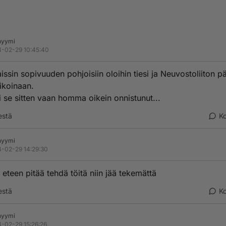
nyymi
-02-29 10:45:40
issin sopivuuden pohjoisiin oloihin tiesi ja Neuvostoliiton 
aikoinaan.
i se sitten vaan homma oikein onnistunut...
estä
K
nyymi
-02-29 14:29:30
 eteen pitää tehdä töitä niin jää tekemättä
estä
K
nyymi
-02-29 15:26:26