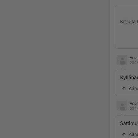
Ano
2024
Kyllähä
Ään
Ano
2024
Sättimu
Ään