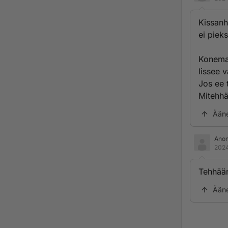
Kissanh
ei piek
Koneman
lissee 
Jos ee 
Mitehhä
Ään
Ano
2024
Tehhään
Ään