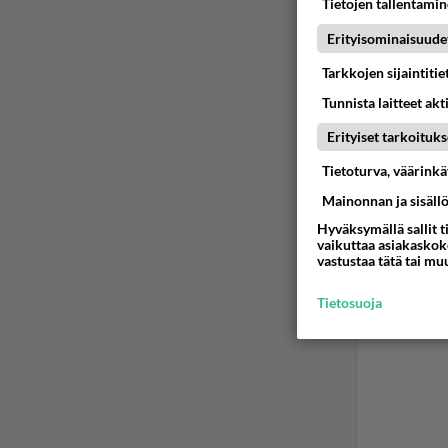
Tietojen tallentamine
Erityisominaisuude
Tarkkojen sijaintiti
Tunnista laitteet akt
Erityiset tarkoituks
Tietoturva, väärink
Mainonnan ja sisäll
Hyväksymällä sallit t
vaikuttaa asiakaskoke
vastustaa tätä tai mu
Tietosuoja