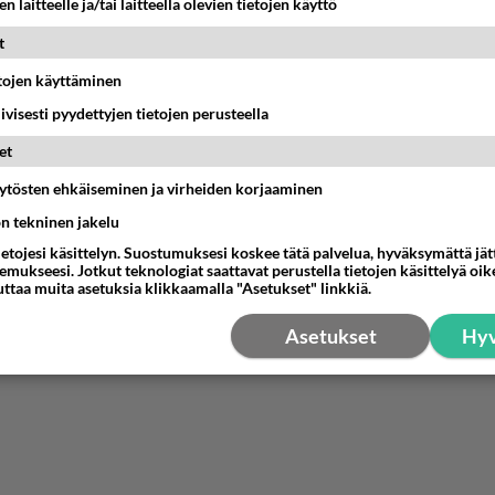
n laitteelle ja/tai laitteella olevien tietojen käyttö
t
etojen käyttäminen
iivisesti pyydettyjen tietojen perusteella
et
äytösten ehkäiseminen ja virheiden korjaaminen
ön tekninen jakelu
ietojesi käsittelyn. Suostumuksesi koskee tätä palvelua, hyväksymättä jä
mukseesi. Jotkut teknologiat saattavat perustella tietojen käsittelyä oike
uttaa muita asetuksia klikkaamalla "Asetukset" linkkiä.
Asetukset
Hyv