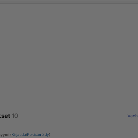
kset
10
Vanh
yymi (
Kirjaudu
/
Rekisteröidy
)