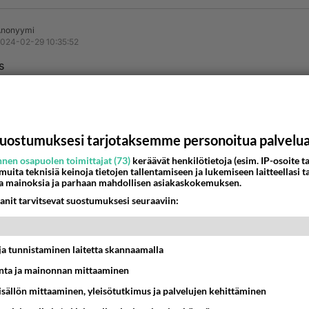
Anonyymi
024-02-29 10:35:52
s
nestä
K
nyymi
uostumuksesi tarjotaksemme personoitua palvelu
-02-29 10:42:25
nen osapuolen toimittajat (73)
keräävät henkilötietoja (esim. IP-osoite ta
ydä samat kuin potun viljely yrityksessä. Jos ei osaa pottua 
 muita teknisiä keinoja tietojen tallentamiseen ja lukemiseen laitteellasi t
a mainoksia ja parhaan mahdollisen asiakaskokemuksen.
en, ei ossoo mittään.
anit tarvitsevat suostumuksesi seuraaviin:
estä
K
t ja tunnistaminen laitetta skannaamalla
ta ja mainonnan mittaaminen
sisällön mittaaminen, yleisötutkimus ja palvelujen kehittäminen