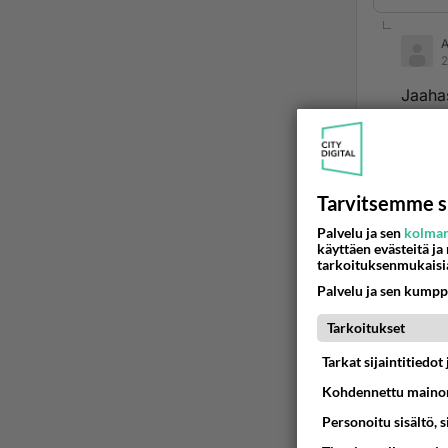
2
Jaaha
Ää
Ano
Tarvitsemme s
2024
Palvelu ja sen
kolman
Taisi kä
käyttäen evästeitä ja
tarkoituksenmukaisi
maalain
Palvelu ja sen kumpp
Ään
Tarkoitukset
Tarkat sijaintitiedo
Kohdennettu mainon
Personoitu sisältö, 