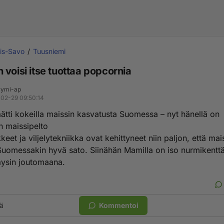
is-Savo
Tuusniemi
 voisi itse tuottaa popcornia
ymi-ap
02-29 09:50:14
päätti kokeilla maissin kasvatusta Suomessa – nyt hänellä on
n maissipelto
kkeet ja viljelytekniikka ovat kehittyneet niin paljon, että mai
uomessakin hyvä sato. Siinähän Mamilla on iso nurmikenttä
täysin joutomaana.
ä
Kommentoi