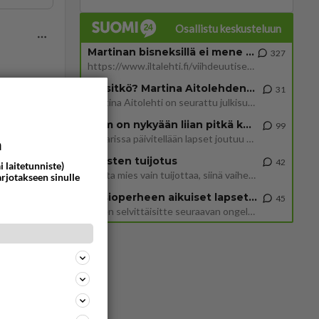
Osallistu keskusteluun
Martinan bisneksillä ei mene hyvin
327
https://www.iltalehti.fi/viihdeuutiset/a/c46da6ab-340f-4790-aaa7-0865eed2336 Yrityksen konkurssihakemus on tullut kärä
Tiesitkö? Martina Aitolehden isäpuoli on tämä suosittu laulaja
31
ommentoi
Martina Aitolehti on seurattu julkisuuden henkilö. Lähipiiriin mahtuu muitakin tunnettuja henkilöitä. Tiesitkö, että Ma
2 km on nykyään liian pitkä koulumatka
99
Hesarissa päivitellään lapset joutuu nyt kulkemaan 2 km kouluun jösses. Ruostefillarilla tuo matka menee vaikka miten äk
a
Miesten tuijotus
42
i laitetunniste)
Mutta mies vain tuijottaa, siinä vaiheessa käännän itse pään pois. Mikä juttu? Yleensä jos joku tuijottaa tai katsoo, hä
viljellä
arjotakseen sinulle
Uusioperheen aikuiset lapset tyhjentää jääkaapin käydessään
45
Miten selvittäisitte seuraavan ongelman, meillä on uusioperhe, minulla teini-ikäiset lapset ja puolisolla aikuiset, jotk
ommentoi