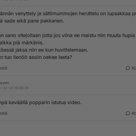
ännän venyttely ja sättimummojen heruttelu on lupsakkaa p
sä sade eikä pane pakkanen.
 sano vitejollaan jotta jos viina ee maistu niin muuta hupia
vaikka piä märkänis.
töessä jaksa niin ee kun huvittelemaan.
n tuo lienöö assiin oekee laeta?
estä
K
nyymi
-02-29 16:06:29
pä keväällä popparin istutus video.
estä
K