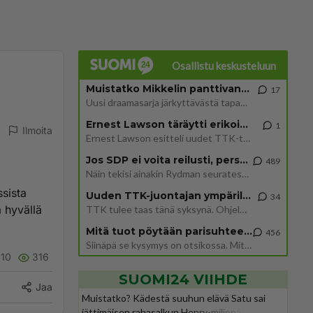
Osallistu keskusteluun
Muistatko Mikkelin panttivankidraaman?
17
Uusi draamasarja järkyttävästä tapauksesta on tulossa. Tositapahtumiin perustuva sarja ammentaa vuoden 1986 Mikkelin pan
Ernest Lawson täräytti erikoisen heiton TTK-lehdistötilaisuudessa: " Onko tässä tarkoituksena...?"
1
Ilmoita
Ernest Lawson esitteli uudet TTK-tähtioppilaat ja opettajat torstaina 6.8. lehdistölle. Tulevalla kaudella on yksi hausk
Jos SDP ei voita reilusti, persut kumoavat demokratian Suomesta
489
Näin tekisi ainakin Rydman seuratessaan idolinsa Trumpin mallia https://www.is.fi/politiikka/art-2000012187244.html
ssista
Uuden TTK-juontajan ympärillä epätietoisuus sakenee - Nyt MTV hämmentää soppaa
34
 hyvällä
TTK tulee taas tänä syksynä. Ohjelman uudet tähtioppilaat julkistetaan torstaina 6. elokuuta klo 14 alkavassa lehdistö
Mitä tuot pöytään parisuhteessa?
456
Siinäpä se kysymys on otsikossa. Mitäpä siis tuot/toisit pöytään parisuhteessa? Oletko mies vai nainen? Koetko sen mitä
10
316
SUOMI24 VIIHDE
Jaa
Muistatko? Kädestä suuhun elävä Satu sai
jättimäisen rahasalkun Henry-miljonääriltä