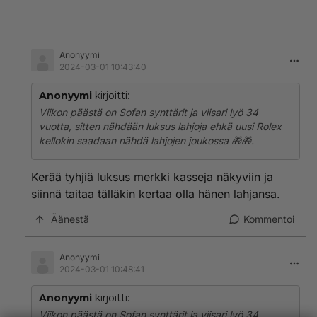
Anonyymi
2024-03-01 10:43:40
Anonyymi
kirjoitti:
Viikon päästä on Sofan synttärit ja viisari lyö 34
vuotta, sitten nähdään luksus lahjoja ehkä uusi Rolex
kellokin saadaan nähdä lahjojen joukossa 🎁🎁.
Kerää tyhjiä luksus merkki kasseja näkyviin ja
siinnä taitaa tälläkin kertaa olla hänen lahjansa.
Äänestä
Kommentoi
Anonyymi
2024-03-01 10:48:41
Anonyymi
kirjoitti:
Viikon päästä on Sofan synttärit ja viisari lyö 34