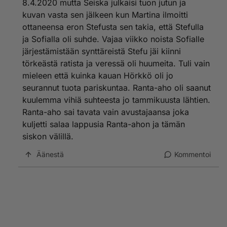
8.4.2020 mutta Seiska julkaisi tuon jutun ja
kuvan vasta sen jälkeen kun Martina ilmoitti
ottaneensa eron Stefusta sen takia, että Stefulla
ja Sofialla oli suhde. Vajaa viikko noista Sofialle
järjestämistään synttäreistä Stefu jäi kiinni
törkeästä ratista ja veressä oli huumeita. Tuli vain
mieleen että kuinka kauan Hörkkö oli jo
seurannut tuota pariskuntaa. Ranta-aho oli saanut
kuulemma vihiä suhteesta jo tammikuusta lähtien.
Ranta-aho sai tavata vain avustajaansa joka
kuljetti salaa lappusia Ranta-ahon ja tämän
siskon välillä.
Äänestä
Kommentoi