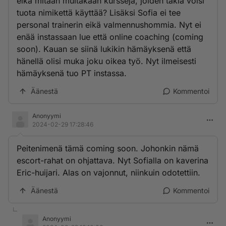
eikä mitään muitakaan kursseja, joiden takia voisi
tuota nimikettä käyttää? Lisäksi Sofia ei tee
personal trainerin eikä valmennushommia. Nyt ei
enää instassaan lue että online coaching (coming
soon). Kauan se siinä lukikin hämäyksenä että
hänellä olisi muka joku oikea työ. Nyt ilmeisesti
hämäyksenä tuo PT instassa.
Äänestä
Kommentoi
Anonyymi
2024-02-29 17:28:46
Peitenimenä tämä coming soon. Johonkin nämä
escort-rahat on ohjattava. Nyt Sofialla on kaverina
Eric-huijari. Alas on vajonnut, niinkuin odotettiin.
Äänestä
Kommentoi
Anonyymi