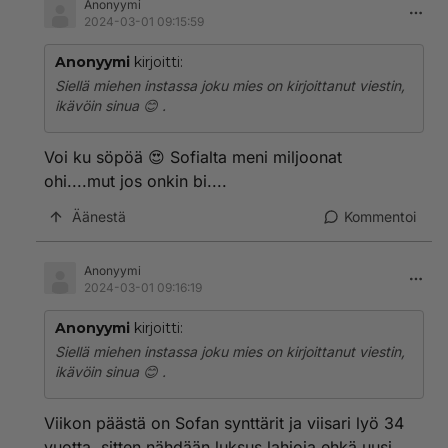
Anonyymi
2024-03-01 09:15:59
Anonyymi
kirjoitti:
Siellä miehen instassa joku mies on kirjoittanut viestin,
ikävöin sinua 😊 .
Voi ku söpöä 😍 Sofialta meni miljoonat
ohi....mut jos onkin bi....
Äänestä
Kommentoi
Anonyymi
2024-03-01 09:16:19
Anonyymi
kirjoitti:
Siellä miehen instassa joku mies on kirjoittanut viestin,
ikävöin sinua 😊 .
Viikon päästä on Sofan synttärit ja viisari lyö 34
vuotta, sitten nähdään luksus lahjoja ehkä uusi