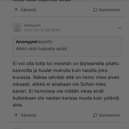
Äänestä
Kommentoi
Anonyymi
2024-03-01 06:59:49
Anonyymi
kirjoitti:
Mistä näitä huijareita sikiää
Ei voi olla totta toi mieshän on täyteainella pilattu
kasvoilta ja huulet mutrulla kuin naisilla joka
kuvassa. Näkee selvästi että on homo mies aivan
oikeasti, elikkä ei ainakaan ole Sofian mies
kaveri. Ei homoissa ole mitään vikaa eivät
kuitenkaan ole naisten kanssa muuta kuin ystäviä
aina.
Äänestä
Kommentoi