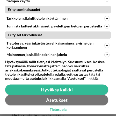
tietojen käyttö
Anonyymi
2024-02-29 18:20:08
Erityisominaisuudet
Tarkkojen sijaintitietojen käyttäminen
Sofia voisi aloittaa luutuamalla lattiat..
Tunnista laitteet aktiivisesti pyydettyjen tietojen perusteella
Äänestä
Kommentoi
Erityiset tarkoitukset
Tietoturva, väärinkäytösten ehkäiseminen ja virheiden
Anonyymi
korjaaminen
2024-02-29 19:42:52
Mainonnan ja sisällön tekninen jakelu
Tämä perintöprinssi Eric väittää olevansa rikkaan
Hyväksymällä sallit tietojesi käsittelyn. Suostumuksesi koskee
perheen perijä Kanadasta. Perijä välittää arvolleen
tätä palvelua, hyväksymättä jättäminen voi vaikuttaa
asiakaskokemukseesi. Jotkut teknologiat saattavat perustella
sopivasti siivoojia Dubaissa. Samanlainen
tietojen käsittelyä oikeutetulla edulla, voit vastustaa tätä tai
vinttikomero huijari kuin Lukekin.
muuttaa muita asetuksia klikkaamalla "Asetukset" linkkiä.
Äänestä
Kommentoi
Hyväksy kaikki
Asetukset
Anonyymi
2024-02-29 21:58:32
Tietosuoja
Mistä näitä huijareita sikiää