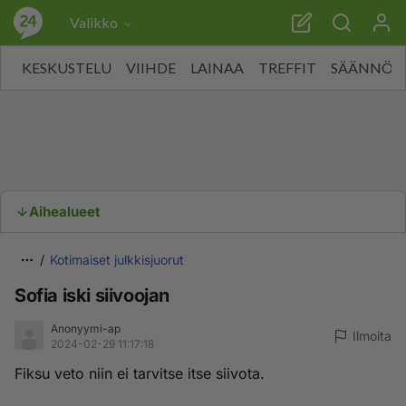
Valikko
KESKUSTELU
VIIHDE
LAINAA
TREFFIT
SÄÄNNÖT
Aihealueet
Kotimaiset julkkisjuorut
Sofia iski siivoojan
Anonyymi-ap
Ilmoita
2024-02-29 11:17:18
Fiksu veto niin ei tarvitse itse siivota.