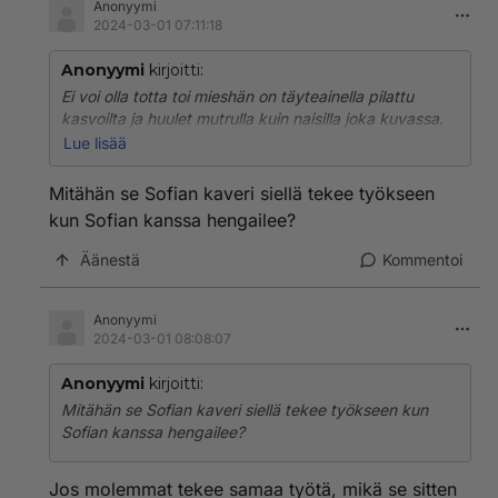
Anonyymi
2024-03-01 07:11:18
Anonyymi
kirjoitti:
Ei voi olla totta toi mieshän on täyteainella pilattu
kasvoilta ja huulet mutrulla kuin naisilla joka kuvassa.
Näkee selvästi että on homo mies aivan oikeasti,
Lue lisää
elikkä ei ainakaan ole Sofian mies kaveri. Ei homoissa
ole mitään vikaa eivät kuitenkaan ole naisten kanssa
Mitähän se Sofian kaveri siellä tekee työkseen
muuta kuin ystäviä aina.
kun Sofian kanssa hengailee?
Äänestä
Kommentoi
Anonyymi
2024-03-01 08:08:07
Anonyymi
kirjoitti:
Mitähän se Sofian kaveri siellä tekee työkseen kun
Sofian kanssa hengailee?
Jos molemmat tekee samaa työtä, mikä se sitten