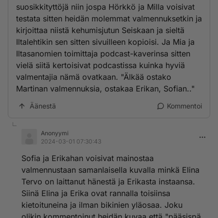
suosikkityttöjä niin jospa Hörkkö ja Milla voisivat
testata sitten heidän molemmat valmennuksetkin ja
kirjoittaa niistä kehumisjutun Seiskaan ja sieltä
Iltalehtikin sen sitten sivuilleen kopioisi. Ja Mia ja
Iltasanomien toimittaja podcast-kaverinsa sitten
vielä siitä kertoisivat podcastissa kuinka hyviä
valmentajia nämä ovatkaan. "Älkää ostako
Martinan valmennuksia, ostakaa Erikan, Sofian.."
Äänestä
Kommentoi
Anonyymi
2024-03-01 07:30:43
Sofia ja Erikahan voisivat mainostaa
valmennustaan samanlaisella kuvalla minkä Elina
Tervo on laittanut hänestä ja Erikasta instaansa.
Siinä Elina ja Erika ovat rannalla toisiinsa
kietoituneina ja ilman bikinien yläosaa. Joku
olikin kommentoinut heidän kuvaa että "pääsispä