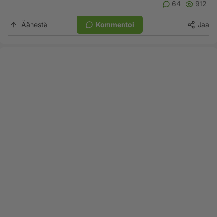
64
912
Äänestä
Kommentoi
Jaa