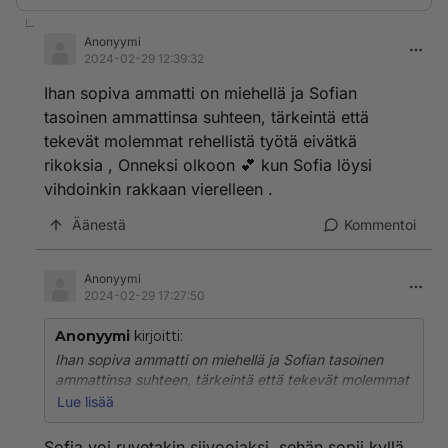
Anonyymi
2024-02-29 12:39:32
Ihan sopiva ammatti on miehellä ja Sofian
tasoinen ammattinsa suhteen, tärkeintä että
tekevät molemmat rehellistä työtä eivätkä
rikoksia , Onneksi olkoon 💕 kun Sofia löysi
vihdoinkin rakkaan vierelleen .
Äänestä
Kommentoi
Anonyymi
2024-02-29 17:27:50
Anonyymi
kirjoitti:
Ihan sopiva ammatti on miehellä ja Sofian tasoinen
ammattinsa suhteen, tärkeintä että tekevät molemmat
rehellistä työtä eivätkä rikoksia , Onneksi olkoon 💕
Lue lisää
kun Sofia löysi vihdoinkin rakkaan vierelleen .
Sofia voi ruvetakin siivoojaksi, sehän sopii kyllä