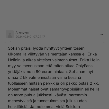
Anonyymi
2024-03-01 07:24:17
Sofian pitäisi lyödä hynttyyt yhteen toisen
ulkomailla viihtyvän valmentajan kanssa eli Erika
Helinin ja alkaa yhteiset valmennukset. Erika Helin
myy valmennustaan että miten alkaa OnlyFans -
yrittäjäksi noin 80 euron hintaan. Sofiahan myi
omaa 2 kk valmennustaan viime kesänä
tuollaiseen hintaan per/kk ja oli pakko ostaa 2 kk.
Molemmat naiset ovat samantyyppisiäkin eli heillä
on tarve puhua julkisesti ikävästi paremmin
menestyvistä ja tunnetuimmista julkisuuden
henkilöistä. Ja molemmat vielä Seiskan