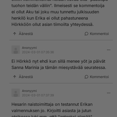
tuohon teidän väliin". Ilmeisesti se kommentoija
ei ollut Aku tai joku muu tunnettu julkisuuden
henkilö kun Erika ei ollut pahastuneena
Hörkköön ollut asian tiimoilta yhteydessä.
Äänestä
Kommentoi
Anonyymi
2024-03-01 07:35:36
Ei Hörkkö nyt ehdi kun sillä menee yöt ja päivät
Sanna Marinia ja tämän miesystävää seuratessa.
Äänestä
Kommentoi
Anonyymi
2024-03-01 07:37:39
Hesarin naistoimittaja on testannut Erikan
valmennuksen jo. Kirjoitti asiasta ja jutun
otsikossa luki mm. että "anteeksi alapää".