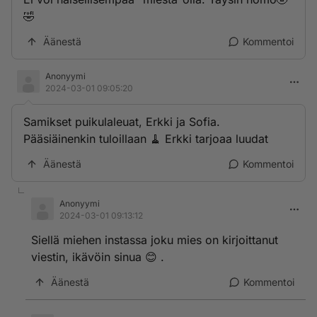
🤣
Äänestä
Kommentoi
Anonyymi
2024-03-01 09:05:20
Samikset puikulaleuat, Erkki ja Sofia.
Pääsiäinenkin tuloillaan 🧹 Erkki tarjoaa luudat
Äänestä
Kommentoi
Anonyymi
2024-03-01 09:13:12
Siellä miehen instassa joku mies on kirjoittanut
viestin, ikävöin sinua 😊 .
Äänestä
Kommentoi