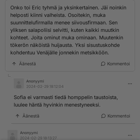
Onko toi Eric tyhmä ja yksinkertainen. Jäi noinkin
helposti kiinni valheista. Osoitekin, muka
suunnittelufirmalla menee siivousfirmaan. Sen
yliksen salapoliisi selvitti, kuten kaikki muutkin
kohteet. Joita ominut muka ominaan. Muutenkin
tökerön näköistä huijausta. Yksi sisustuskohde
kohdentuu Venäjälle jonnekin metsikköön.
Äänestä
Kommentoi
Anonyymi
2024-02-29 18:12:04
Sofia ei varmasti tiedä homppelin taustoista,
luulee häntä hyvinkin menestyneeksi.
Äänestä
Kommentoi
Anonyymi
2024-02-29 18:13:27