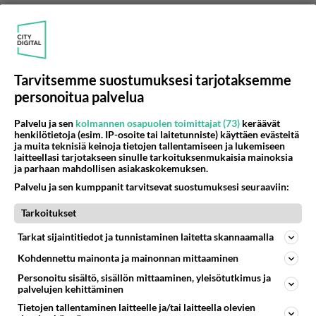
Huijari yleensä etsii toisen huijarin seuraa.
Äänestä
Kommentoi
Tarvitsemme suostumuksesi tarjotaksemme
personoitua palvelua
Palvelu ja sen
kolmannen osapuolen toimittajat (73)
keräävät
henkilötietoja (esim. IP-osoite tai laitetunniste) käyttäen evästeitä
ja muita teknisiä keinoja tietojen tallentamiseen ja lukemiseen
laitteellasi tarjotakseen sinulle tarkoituksenmukaisia mainoksia
ja parhaan mahdollisen asiakaskokemuksen.
Palvelu ja sen kumppanit tarvitsevat suostumuksesi seuraaviin:
Tarkoitukset
Tarkat sijaintitiedot ja tunnistaminen laitetta skannaamalla
Kohdennettu mainonta ja mainonnan mittaaminen
Personoitu sisältö, sisällön mittaaminen, yleisötutkimus ja
palvelujen kehittäminen
Tietojen tallentaminen laitteelle ja/tai laitteella olevien