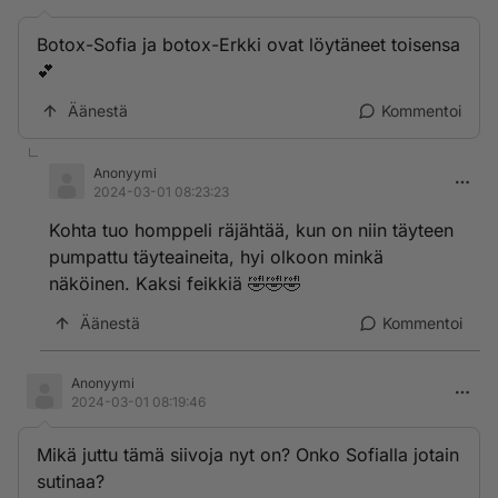
Botox-Sofia ja botox-Erkki ovat löytäneet toisensa
💕
Äänestä
Kommentoi
Anonyymi
2024-03-01 08:23:23
Kohta tuo homppeli räjähtää, kun on niin täyteen
pumpattu täyteaineita, hyi olkoon minkä
näköinen. Kaksi feikkiä 🤣🤣🤣
Äänestä
Kommentoi
Anonyymi
2024-03-01 08:19:46
Mikä juttu tämä siivoja nyt on? Onko Sofialla jotain
sutinaa?