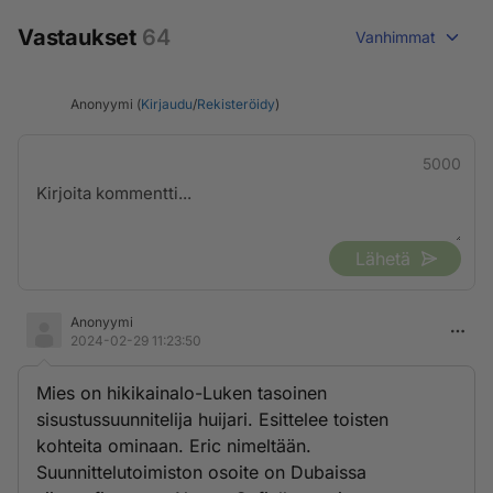
Vastaukset
64
Vanhimmat
Anonyymi (
Kirjaudu
/
Rekisteröidy
)
5000
Lähetä
Anonyymi
2024-02-29 11:23:50
Mies on hikikainalo-Luken tasoinen
sisustussuunnitelija huijari. Esittelee toisten
kohteita ominaan. Eric nimeltään.
Suunnittelutoimiston osoite on Dubaissa