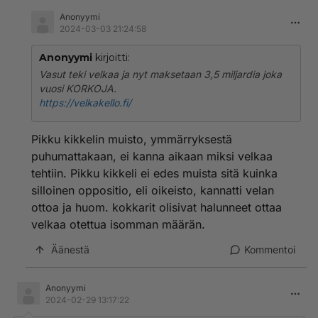
Anonyymi
2024-03-03 21:24:58
Anonyymi
kirjoitti:
Vasut teki velkaa ja nyt maksetaan 3,5 miljardia joka
vuosi KORKOJA.
https://velkakello.fi/
Pikku kikkelin muisto, ymmärryksestä
puhumattakaan, ei kanna aikaan miksi velkaa
tehtiin. Pikku kikkeli ei edes muista sitä kuinka
silloinen oppositio, eli oikeisto, kannatti velan
ottoa ja huom. kokkarit olisivat halunneet ottaa
velkaa otettua isomman määrän.
Äänestä
Kommentoi
Anonyymi
2024-02-29 13:17:22