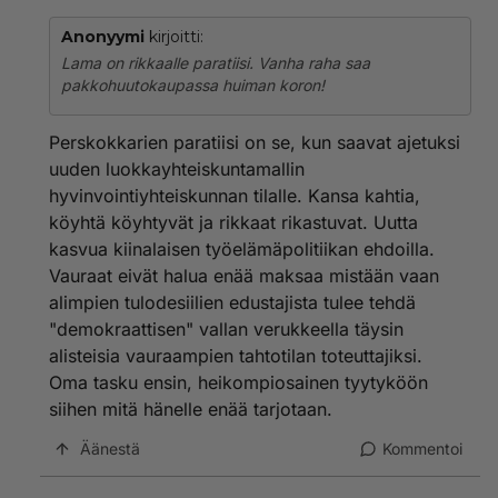
Anonyymi
kirjoitti:
Lama on rikkaalle paratiisi. Vanha raha saa
pakkohuutokaupassa huiman koron!
Perskokkarien paratiisi on se, kun saavat ajetuksi
uuden luokkayhteiskuntamallin
hyvinvointiyhteiskunnan tilalle. Kansa kahtia,
köyhtä köyhtyvät ja rikkaat rikastuvat. Uutta
kasvua kiinalaisen työelämäpolitiikan ehdoilla.
Vauraat eivät halua enää maksaa mistään vaan
alimpien tulodesiilien edustajista tulee tehdä
"demokraattisen" vallan verukkeella täysin
alisteisia vauraampien tahtotilan toteuttajiksi.
Oma tasku ensin, heikompiosainen tyytyköön
siihen mitä hänelle enää tarjotaan.
Äänestä
Kommentoi