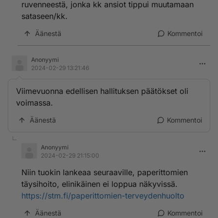
ruvenneestä, jonka kk ansiot tippui muutamaan
sataseen/kk.
Äänestä
Kommentoi
Anonyymi
2024-02-29 13:21:46
Viimevuonna edellisen hallituksen päätökset oli
voimassa.
Äänestä
Kommentoi
Anonyymi
2024-02-29 21:15:00
Niin tuokin lankeaa seuraaville, paperittomien
täysihoito, elinikäinen ei loppua näkyvissä.
https://stm.fi/paperittomien-terveydenhuolto
Äänestä
Kommentoi