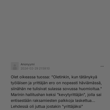
Anonyymi
2024-02-29 21:59:10
Olet oikeassa tuossa: "Oletinkin, kun tätänykyä
työläisen ja yrittäjän ero on nopeasti häviämässä,
siinähän ne tulisivat sulassa sovussa huomioitua."
Marinin hallitushan keksi "kevytyrittäjän", jolla sai
entisestään raksamiesten palkkoja laskettua...
Lehdessä oli juttua jostakin "yrittäjäksi"