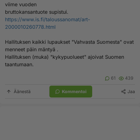
viime vuoden
bruttokansantuote supistui.
https://www.is.fi/taloussanomat/art-
2000010260778.html
Hallituksen kaikki lupaukset "Vahvasta Suomesta" ovat
menneet päin mäntyä .
Hallituksen (muka) "kykypuolueet" ajoivat Suomen
taantumaan.
61
439
Äänestä
Kommentoi
Jaa