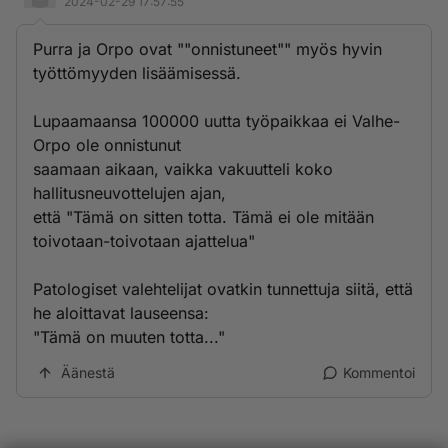
2024-02-29 17:57:55
Purra ja Orpo ovat ""onnistuneet"" myös hyvin
työttömyyden lisäämisessä.
Lupaamaansa 100000 uutta työpaikkaa ei Valhe-
Orpo ole onnistunut
saamaan aikaan, vaikka vakuutteli koko
hallitusneuvottelujen ajan,
että "Tämä on sitten totta. Tämä ei ole mitään
toivotaan-toivotaan ajattelua"
Patologiset valehtelijat ovatkin tunnettuja siitä, että
he aloittavat lauseensa:
"Tämä on muuten totta..."
Äänestä
Kommentoi