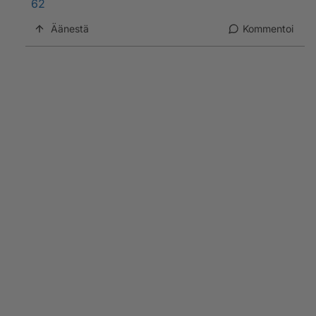
62
Äänestä
Kommentoi