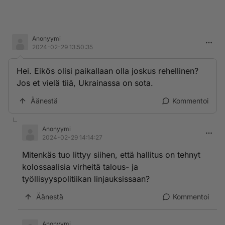
Anonyymi
2024-02-29 13:50:35
Hei. Eikös olisi paikallaan olla joskus rehellinen?
Jos et vielä tiiä, Ukrainassa on sota.
Äänestä
Kommentoi
Anonyymi
2024-02-29 14:14:27
Mitenkäs tuo littyy siihen, että hallitus on tehnyt
kolossaalisia virheitä talous- ja
työllisyyspolitiikan linjauksissaan?
Äänestä
Kommentoi
Anonyymi