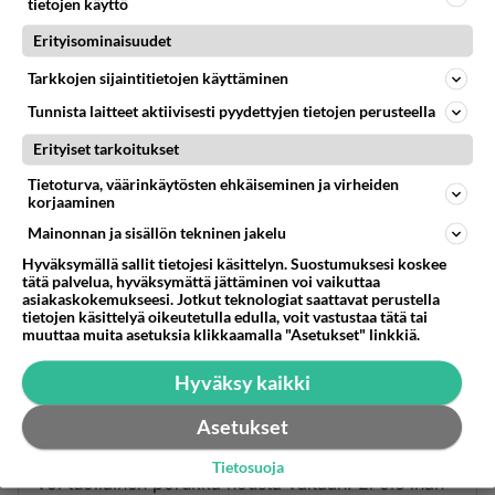
tietojen käyttö
vuokrarahoista ay johtajilleen.
Erityisominaisuudet
https://yle.fi/a/3-8462252
Tarkkojen sijaintitietojen käyttäminen
Äänestä
Kommentoi
Tunnista laitteet aktiivisesti pyydettyjen tietojen perusteella
Anonyymi
Erityiset tarkoitukset
2024-02-29 13:30:31
Tietoturva, väärinkäytösten ehkäiseminen ja virheiden
korjaaminen
"Hallituksen kaikki lupaukset "Vahvasta Suomesta"
Mainonnan ja sisällön tekninen jakelu
ovat valhetta"
Hyväksymällä sallit tietojesi käsittelyn. Suostumuksesi koskee
tätä palvelua, hyväksymättä jättäminen voi vaikuttaa
Kerroin tuon jo ennen vaaleja, koska sen nyt tiesi
asiakaskokemukseesi. Jotkut teknologiat saattavat perustella
tietojen käsittelyä oikeutetulla edulla, voit vastustaa tätä tai
ihan asiaa vähän ajattelemalla, mitä noista seuraa.
muuttaa muita asetuksia klikkaamalla "Asetukset" linkkiä.
Liian harva uskoi minua. Nyt sitten oikeistoa
Hyväksy kaikki
äänestäneet saavat, mitä äänestivät ja muut, sitä
Asetukset
mitä nimenomaan eivät äänestäneet.
Uskomatonta, että Suomessa tällä vuosituhannella
Tietosuoja
voi tuollainen porukka nousta valtaan. Ei ole ihan