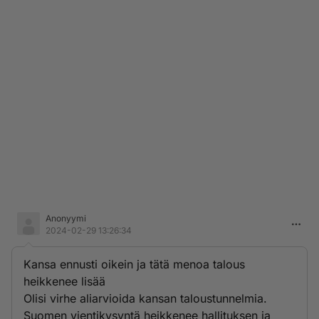
Anonyymi
2024-02-29 13:26:34
Kansa ennusti oikein ja tätä menoa talous
heikkenee lisää
Olisi virhe aliarvioida kansan taloustunnelmia.
Suomen vientikysyntä heikkenee hallituksen ja