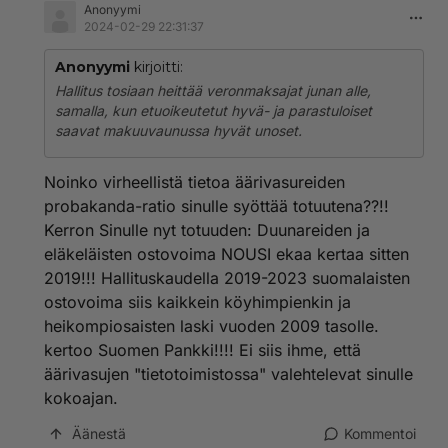
Anonyymi
2024-02-29 22:31:37
Anonyymi
kirjoitti:
Hallitus tosiaan heittää veronmaksajat junan alle,
samalla, kun etuoikeutetut hyvä- ja parastuloiset
saavat makuuvaunussa hyvät unoset.
Noinko virheellistä tietoa äärivasureiden
probakanda-ratio sinulle syöttää totuutena??!!
Kerron Sinulle nyt totuuden: Duunareiden ja
eläkeläisten ostovoima NOUSI ekaa kertaa sitten
2019!!! Hallituskaudella 2019-2023 suomalaisten
ostovoima siis kaikkein köyhimpienkin ja
heikompiosaisten laski vuoden 2009 tasolle.
kertoo Suomen Pankki!!!! Ei siis ihme, että
äärivasujen "tietotoimistossa" valehtelevat sinulle
kokoajan.
Äänestä
Kommentoi