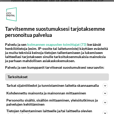
hallituksen tekemät lait ja asetukset (kuten SOTE
ja tunnin juna Turkuun) .
Äänestä
Kommentoi
Tarvitsemme suostumuksesi tarjotaksemme
Anonyymi
2024-02-29 13:29:25
personoitua palvelua
Palvelu ja sen
kolmannen osapuolen toimittajat (73)
keräävät
Ylimieliseltä rikkaitten etujärjestöltä eli hallitukselta
henkilötietoja (esim. IP-osoite tai laitetunniste) käyttäen evästeitä
on kaikki mennyt
ja muita teknisiä keinoja tietojen tallentamiseen ja lukemiseen
laitteellasi tarjotakseen sinulle tarkoituksenmukaisia mainoksia
niin pieleen kuin voi lukuunottamatta, että se
ja parhaan mahdollisen asiakaskokemuksen.
tavoite rikastuttaa
Palvelu ja sen kumppanit tarvitsevat suostumuksesi seuraaviin:
rikkaita on onnistunut. PS on vaikuttanut eniten
eliitin rikastuttamiseen.
Tarkoitukset
Äänestä
Kommentoi
Tarkat sijaintitiedot ja tunnistaminen laitetta skannaamalla
Kohdennettu mainonta ja mainonnan mittaaminen
Anonyymi
Personoitu sisältö, sisällön mittaaminen, yleisötutkimus ja
2024-02-29 21:34:56
palvelujen kehittäminen
Tietojen tallentaminen laitteelle ja/tai laitteella olevien
Demuvasut käärii verottomat miljoonat köyhien