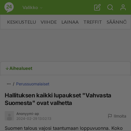
Valikko
KESKUSTELU
VIIHDE
LAINAA
TREFFIT
SÄÄNNÖT
Aihealueet
Perussuomalaiset
Hallituksen kaikki lupaukset "Vahvasta
Suomesta" ovat valhetta
Anonyymi-ap
Ilmoita
2024-02-29 13:02:13
Suomen talous vajosi taantumaan loppuvuonna. Koko