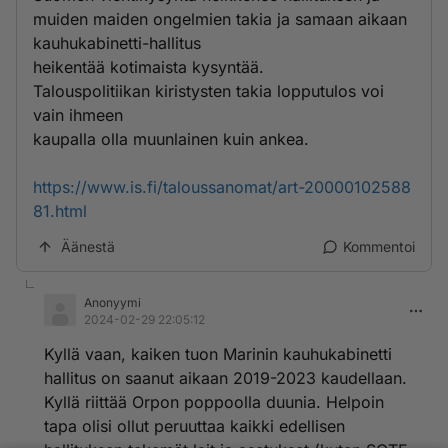
muiden maiden ongelmien takia ja samaan aikaan
kauhukabinetti-hallitus
heikentää kotimaista kysyntää.
Talouspolitiikan kiristysten takia lopputulos voi
vain ihmeen
kaupalla olla muunlainen kuin ankea.
https://www.is.fi/taloussanomat/art-20000102588
81.html
Äänestä
Kommentoi
Anonyymi
2024-02-29 22:05:12
Kyllä vaan, kaiken tuon Marinin kauhukabinetti
hallitus on saanut aikaan 2019-2023 kaudellaan.
Kyllä riittää Orpon poppoolla duunia. Helpoin
tapa olisi ollut peruuttaa kaikki edellisen