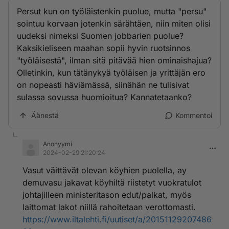
Persut kun on työläistenkin puolue, mutta "persu"
sointuu korvaan jotenkin särähtäen, niin miten olisi
uudeksi nimeksi Suomen jobbarien puolue?
Kaksikieliseen maahan sopii hyvin ruotsinnos
"työläisestä", ilman sitä pitävää hien ominaishajua?
Olletinkin, kun tätänykyä työläisen ja yrittäjän ero
on nopeasti häviämässä, siinähän ne tulisivat
sulassa sovussa huomioitua? Kannatetaanko?
Äänestä
Kommentoi
Anonyymi
2024-02-29 21:20:24
Vasut väittävät olevan köyhien puolella, ay
demuvasu jakavat köyhiltä riistetyt vuokratulot
johtajilleen ministeritason edut/palkat, myös
laittomat lakot niillä rahoitetaan verottomasti.
https://www.iltalehti.fi/uutiset/a/20151129207486