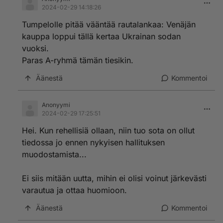
2024-02-29 14:18:26
Tumpelolle pitää vääntää rautalankaa: Venäjän
kauppa loppui tällä kertaa Ukrainan sodan
vuoksi.
Paras A-ryhmä tämän tiesikin.
Äänestä
Kommentoi
Anonyymi
2024-02-29 17:25:51
Hei. Kun rehellisiä ollaan, niin tuo sota on ollut
tiedossa jo ennen nykyisen hallituksen
muodostamista...
Ei siis mitään uutta, mihin ei olisi voinut järkevästi
varautua ja ottaa huomioon.
Äänestä
Kommentoi