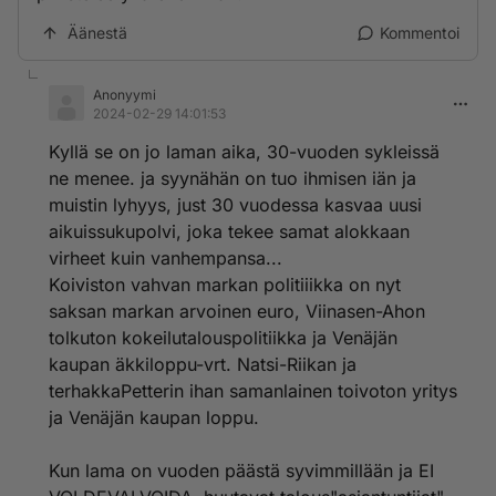
Äänestä
Kommentoi
Anonyymi
2024-02-29 14:01:53
Kyllä se on jo laman aika, 30-vuoden sykleissä
ne menee. ja syynähän on tuo ihmisen iän ja
muistin lyhyys, just 30 vuodessa kasvaa uusi
aikuissukupolvi, joka tekee samat alokkaan
virheet kuin vanhempansa...
Koiviston vahvan markan politiiikka on nyt
saksan markan arvoinen euro, Viinasen-Ahon
tolkuton kokeilutalouspolitiikka ja Venäjän
kaupan äkkiloppu-vrt. Natsi-Riikan ja
terhakkaPetterin ihan samanlainen toivoton yritys
ja Venäjän kaupan loppu.
Kun lama on vuoden päästä syvimmillään ja EI