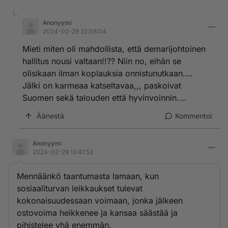
Anonyymi
2024-02-29 22:08:04
Mieti miten oli mahdollista, että demarijohtoinen
hallitus nousi valtaan!!?? Niin no, eihän se
olisikaan ilman koplauksia onnistunutkaan....
Jälki on karmeaa katseltavaa,,, paskoivat
Suomen sekä talouden että hyvinvoinnin....
Äänestä
Kommentoi
Anonyymi
2024-02-29 13:41:53
Mennäänkö taantumasta lamaan, kun
sosiaaliturvan leikkaukset tulevat
kokonaisuudessaan voimaan, jonka jälkeen
ostovoima heikkenee ja kansaa säästää ja
pihistelee yhä enemmän.