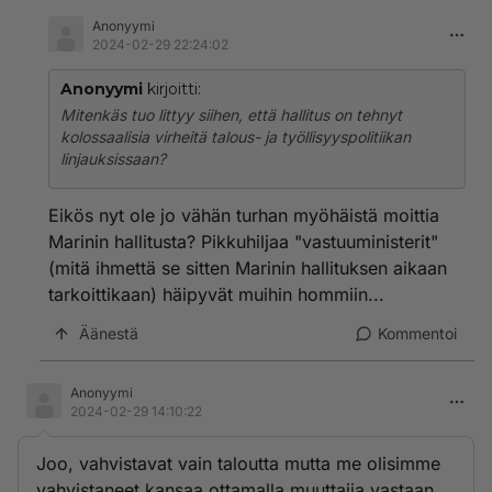
Anonyymi
2024-02-29 22:24:02
Anonyymi
kirjoitti:
Mitenkäs tuo littyy siihen, että hallitus on tehnyt
kolossaalisia virheitä talous- ja työllisyyspolitiikan
linjauksissaan?
Eikös nyt ole jo vähän turhan myöhäistä moittia
Marinin hallitusta? Pikkuhiljaa "vastuuministerit"
(mitä ihmettä se sitten Marinin hallituksen aikaan
tarkoittikaan) häipyvät muihin hommiin...
Äänestä
Kommentoi
Anonyymi
2024-02-29 14:10:22
Joo, vahvistavat vain taloutta mutta me olisimme
vahvistaneet kansaa ottamalla muuttajia vastaan