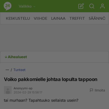
Valikko
KESKUSTELU
VIIHDE
LAINAA
TREFFIT
SÄÄNNÖT
Aihealueet
Tunteet
Voiko pakkomielle johtaa lopulta tappoon
Anonyymi-ap
Ilmoita
2024-02-29 15:56:17
tai murhaan? Tapahtuuko sellaista usein?