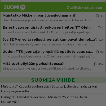
Osallistu keskusteluun
Muistatko Mikkelin panttivankidraaman?
43
Uusi draamasarja järkyttävästä tapauksesta on tulossa. Tositapahtumiin perustuva sarja ammentaa vuoden 1986 Mikkelin pan
Ernest Lawson täräytti erikoisen heiton TTK-lehdistötilaisuudessa: " Onko tässä tarkoituksena...?"
1
Ernest Lawson esitteli uudet TTK-tähtioppilaat ja opettajat torstaina 6.8. lehdistölle. Tulevalla kaudella on yksi hausk
Jos SDP ei voita reilusti, persut kumoavat demokratian Suomesta
566
Näin tekisi ainakin Rydman seuratessaan idolinsa Trumpin mallia https://www.is.fi/politiikka/art-2000012187244.html
Uuden TTK-juontajan ympärillä epätietoisuus sakenee - Nyt MTV hämmentää soppaa
34
TTK tulee taas tänä syksynä. Ohjelman uudet tähtioppilaat julkistetaan torstaina 6. elokuuta klo 14 alkavassa lehdistö
Mitä tuot pöytään parisuhteessa?
457
Siinäpä se kysymys on otsikossa. Mitäpä siis tuot/toisit pöytään parisuhteessa? Oletko mies vai nainen? Koetko sen mitä
SUOMI24 VIIHDE
Muistatko? Kädestä suuhun elävä Satu sai jättimäisen rahasalkun
Henry-miljonääriltä
Danny, 83, teki yllättävän teon - Missä on 25-vuotias Helmi
Loukasmäki?