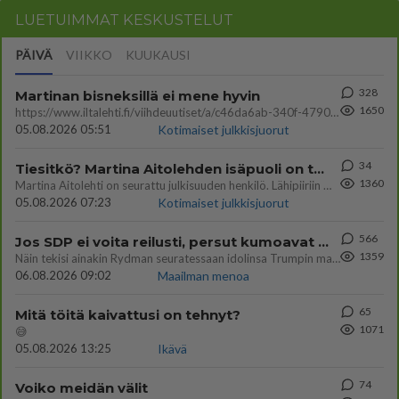
LUETUIMMAT KESKUSTELUT
PÄIVÄ
VIIKKO
KUUKAUSI
328
Martinan bisneksillä ei mene hyvin
1650
https://www.iltalehti.fi/viihdeuutiset/a/c46da6ab-340f-4790-aaa7-0865eed2336 Yrityksen konkurssihakemus on tullut kärä
05.08.2026 05:51
Kotimaiset julkkisjuorut
34
Tiesitkö? Martina Aitolehden isäpuoli on tämä suosittu laulaja
1360
Martina Aitolehti on seurattu julkisuuden henkilö. Lähipiiriin mahtuu muitakin tunnettuja henkilöitä. Tiesitkö, että Ma
05.08.2026 07:23
Kotimaiset julkkisjuorut
566
Jos SDP ei voita reilusti, persut kumoavat demokratian Suomesta
1359
Näin tekisi ainakin Rydman seuratessaan idolinsa Trumpin mallia https://www.is.fi/politiikka/art-2000012187244.html
06.08.2026 09:02
Maailman menoa
65
Mitä töitä kaivattusi on tehnyt?
1071
😅
05.08.2026 13:25
Ikävä
74
Voiko meidän välit