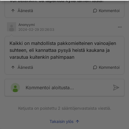
Voi tietenkin! Ja tapahtuu kyllä tämän tästä!
Äänestä
Kommentoi
Anonyymi
2024-02-29 20:26:03
Kaikki on mahdollista pakkomielteinen vainoajien
suhteen, eli kannattaa pysyä heistä kaukana ja
varautua kuitenkin pahimpaan
Äänestä
Kommentoi
Kommentoi aloitusta...
Ketjusta on poistettu
2
sääntöjenvastaista viestiä.
Takaisin ylös