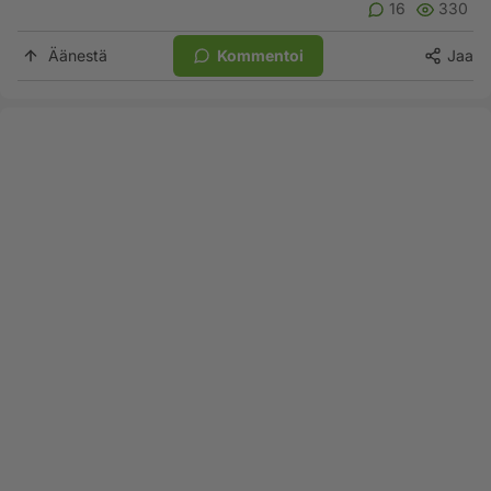
16
330
Äänestä
Kommentoi
Jaa