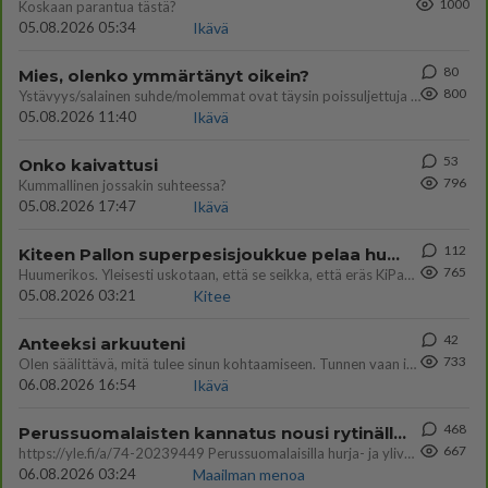
1000
Koskaan parantua tästä?
05.08.2026 05:34
Ikävä
80
Mies, olenko ymmärtänyt oikein?
800
Ystävyys/salainen suhde/molemmat ovat täysin poissuljettuja asioita? Nainen
05.08.2026 11:40
Ikävä
53
Onko kaivattusi
796
Kummallinen jossakin suhteessa?
05.08.2026 17:47
Ikävä
112
Kiteen Pallon superpesisjoukkue pelaa huumeiden vaikutuksen alaisena
765
Huumerikos. Yleisesti uskotaan, että se seikka, että eräs KiPan pelaaja kärähtää huumeista, on vain jäävuoren huippu. M
05.08.2026 03:21
Kitee
42
Anteeksi arkuuteni
733
Olen säälittävä, mitä tulee sinun kohtaamiseen. Tunnen vaan itseni todella epävarmaksi sun kanssa. Jos minun olisi pitän
06.08.2026 16:54
Ikävä
468
Perussuomalaisten kannatus nousi rytinällä Ylen tänään julkaisemassa tuoreimmassa gallup-kyselyssä.
667
https://yle.fi/a/74-20239449 Perussuomalaisilla hurja- ja ylivoimaisesti suurin nousu tässä uudessa Ylen gallupissa. Kyl
06.08.2026 03:24
Maailman menoa