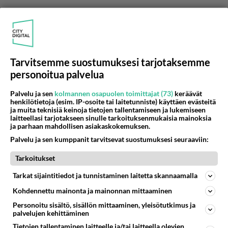
Tarvitsemme suostumuksesi tarjotaksemme
personoitua palvelua
Palvelu ja sen
kolmannen osapuolen toimittajat (73)
keräävät
henkilötietoja (esim. IP-osoite tai laitetunniste) käyttäen evästeitä
Anonyymi
ja muita teknisiä keinoja tietojen tallentamiseen ja lukemiseen
2024-02-29 19:54:52
laitteellasi tarjotakseen sinulle tarkoituksenmukaisia mainoksia
ja parhaan mahdollisen asiakaskokemuksen.
Minkä mieltää pakkomielteeksi? Itse ainakin sillä
Palvelu ja sen kumppanit tarvitsevat suostumuksesi seuraaviin:
voinut leikitellä, jos joku syyllistänyt
pakkomielteiseksi, hupi mielessä voinut sen
Tarkoitukset
myöntääkin, vaikka totuus ollut jotain ihan muuta.
Tarkat sijaintitiedot ja tunnistaminen laitetta skannaamalla
Se miten toinen on voinut sen kokea niin onkin
Kohdennettu mainonta ja mainonnan mittaaminen
toinen juttu.
Personoitu sisältö, sisällön mittaaminen, yleisötutkimus ja
palvelujen kehittäminen
Jos sen kokee apn tavalla, tuntemukset kylmenee
Tietojen tallentaminen laitteelle ja/tai laitteella olevien