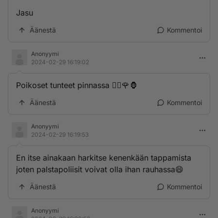
Jasu
Äänestä
Kommentoi
Anonyymi
2024-02-29 16:19:02
Poikoset tunteet pinnassa 🧙‍♀️🌹🦍
Äänestä
Kommentoi
Anonyymi
2024-02-29 16:19:53
En itse ainakaan harkitse kenenkään tappamista
joten palstapoliisit voivat olla ihan rauhassa😄
Äänestä
Kommentoi
Anonyymi