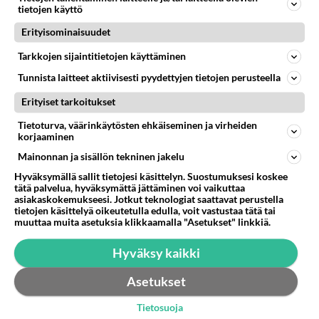
samantien, koska minulle se tarkoittaa silloin
tietojen käyttö
pelkoa. Jota en ymmärrä hänessä. Jos on kyvytön
Erityisominaisuudet
lukemaan minua oikein niin oma vika? Tällä
tarkoitan sitä, että vaarallisen pakkomielteen
Tarkkojen sijaintitietojen käyttäminen
olettaisin kaikkien ymmärtävän.
Tunnista laitteet aktiivisesti pyydettyjen tietojen perusteella
Äänestä
Kommentoi
Erityiset tarkoitukset
Tietoturva, väärinkäytösten ehkäiseminen ja virheiden
Anonyymi
korjaaminen
2024-02-29 20:06:58
Mainonnan ja sisällön tekninen jakelu
Hyväksymällä sallit tietojesi käsittelyn. Suostumuksesi koskee
Oma surkeus, sairaanloinen kateus,
tätä palvelua, hyväksymättä jättäminen voi vaikuttaa
mustasukkaisuus, aina löytyy selitys tai sepitys.
asiakaskokemukseesi. Jotkut teknologiat saattavat perustella
tietojen käsittelyä oikeutetulla edulla, voit vastustaa tätä tai
Eikä se ole yksikään edellä mainituista koskaan.
muuttaa muita asetuksia klikkaamalla "Asetukset" linkkiä.
Äänestä
Kommentoi
Hyväksy kaikki
Anonyymi
Asetukset
2024-02-29 20:17:02
Tietosuoja