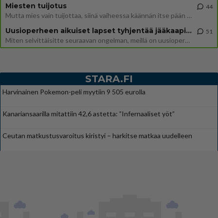
Miesten tuijotus
44
Mutta mies vain tuijottaa, siinä vaiheessa käännän itse pään pois. Mikä juttu? Yleensä jos joku tuijottaa tai katsoo, hä
Uusioperheen aikuiset lapset tyhjentää jääkaapin käydessään
51
Miten selvittäisitte seuraavan ongelman, meillä on uusioperhe, minulla teini-ikäiset lapset ja puolisolla aikuiset, jotk
STARA.FI
Harvinainen Pokemon-peli myytiin 9 505 eurolla
Kanariansaarilla mitattiin 42,6 astetta: ”Infernaaliset yöt”
Ceutan matkustusvaroitus kiristyi – harkitse matkaa uudelleen