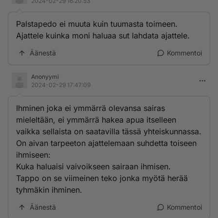
2024-02-29 16:20:53
Palstapedo ei muuta kuin tuumasta toimeen.
Ajattele kuinka moni haluaa sut lahdata ajattele.
Äänestä
Kommentoi
Anonyymi
2024-02-29 17:47:09
Ihminen joka ei ymmärrä olevansa sairas
mieleltään, ei ymmärrä hakea apua itselleen
vaikka sellaista on saatavilla tässä yhteiskunnassa.
On aivan tarpeeton ajattelemaan suhdetta toiseen
ihmiseen:
Kuka haluaisi vaivoikseen sairaan ihmisen.
Tappo on se viimeinen teko jonka myötä herää
tyhmäkin ihminen.
Äänestä
Kommentoi