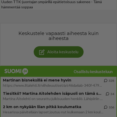
Uuden TTK-juontajan ympärillä epätietoisuus sakenee - Tämä
hämmentää soppaa
Keskustele vapaasti aiheesta kuin
aiheesta
Aloita keskustelu
Osallistu keskusteluun
Martinan bisneksillä ei mene hyvin
328
https://www.iltalehti.fi/viihdeuutiset/a/c46da6ab-340f-4790-aaa7-0865eed2336 Yrityksen konkurssihakemus on tullut kärä
Tiesitkö? Martina Aitolehden isäpuoli on tämä suosittu laulaja
34
Martina Aitolehti on seurattu julkisuuden henkilö. Lähipiiriin mahtuu muitakin tunnettuja henkilöitä. Tiesitkö, että Ma
2 km on nykyään liian pitkä koulumatka
106
Hesarissa päivitellään lapset joutuu nyt kulkemaan 2 km kouluun jösses. Ruostefillarilla tuo matka menee vaikka miten äk