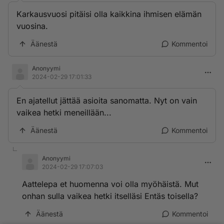
Karkausvuosi pitäisi olla kaikkina ihmisen elämän
vuosina.
Äänestä
Kommentoi
Anonyymi
2024-02-29 17:01:33
En ajatellut jättää asioita sanomatta. Nyt on vain
vaikea hetki meneillään...
Äänestä
Kommentoi
Anonyymi
2024-02-29 17:07:03
Aattelepa et huomenna voi olla myöhäistä. Mut
onhan sulla vaikea hetki itselläsi Entäs toisella?
Äänestä
Kommentoi