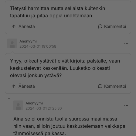
Tietysti harmittaa mutta sellaista kuitenkin
tapahtuu ja pitää oppia unohtamaan.
Äänestä
Kommentoi
Anonyymi
2024-03-01 19:00:58
Yhyy, oikeat ystävät eivät kirjoita palstalle, vaan
keskustelevat keskenään. Luuketko oikeasti
olevasi jonkun ystävä?
Äänestä
Kommentoi
Anonyymi
2024-03-01 21:25:30
Aina se ei onnistu tuolla suuressa maailmassa
niin vaan, silloin joutuu keskustelemaan vaikkapa
tämmöisessä paikassa.