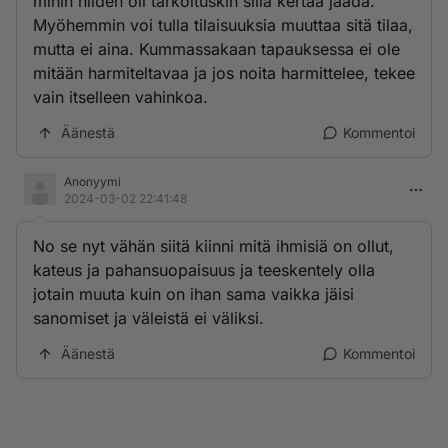
mihin niiden oli tarkoituskin sillä kertaa jäädä.
Myöhemmin voi tulla tilaisuuksia muuttaa sitä tilaa,
mutta ei aina. Kummassakaan tapauksessa ei ole
mitään harmiteltavaa ja jos noita harmittelee, tekee
vain itselleen vahinkoa.
Äänestä
Kommentoi
Anonyymi
2024-03-02 22:41:48
No se nyt vähän siitä kiinni mitä ihmisiä on ollut,
kateus ja pahansuopaisuus ja teeskentely olla
jotain muuta kuin on ihan sama vaikka jäisi
sanomiset ja väleistä ei väliksi.
Äänestä
Kommentoi