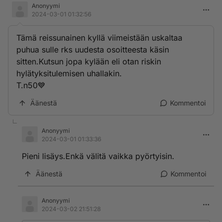
Anonyymi
2024-03-01 01:32:56
Tämä reissunainen kyllä viimeistään uskaltaa
puhua sulle rks uudesta osoitteesta käsin
sitten.Kutsun jopa kylään eli otan riskin
hylätyksitulemisen uhallakin.
T.n50💙
Äänestä
Kommentoi
Anonyymi
2024-03-01 01:33:36
Pieni lisäys.Enkä välitä vaikka pyörtyisin.
Äänestä
Kommentoi
Anonyymi
2024-03-02 21:51:28