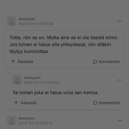
Anonyymi
2024-03-01 01:37:54
Totta, niin se on. Mutta aina se ei ole itsestä kiinni.
Jos toinen ei halua olla yhteydessä, niin sitäkin
täytyy kunnioittaa.
Äänestä
Kommentoi
Anonyymi
2024-03-01 21:24:04
Se toinen joka ei halua voisi sen kertoa.
Äänestä
Kommentoi
Anonyymi
2024-03-01 01:50:31