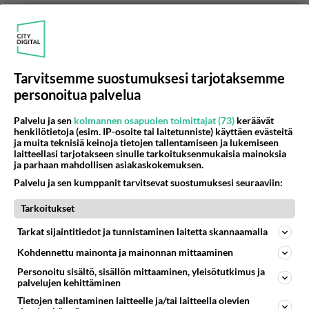
Anonyymi
2024-02-29 17:54:46
Anonyymi
kirjoitti:
Tarvitsemme suostumuksesi tarjotaksemme
Aattelepa et huomenna voi olla myöhäistä. Mut onhan
personoitua palvelua
sulla vaikea hetki itselläsi Entäs toisella?
Palvelu ja sen
kolmannen osapuolen toimittajat (73)
keräävät
Tiedän kyllä, että hänellä alkaa kärsivällisyys
henkilötietoja (esim. IP-osoite tai laitetunniste) käyttäen evästeitä
ja muita teknisiä keinoja tietojen tallentamiseen ja lukemiseen
loppua kanssani, mutta minun on vaikea
laitteellasi tarjotakseen sinulle tarkoituksenmukaisia mainoksia
pakottaa itseni toimimaan luontoni vastaisesti...
ja parhaan mahdollisen asiakaskokemuksen.
Palvelu ja sen kumppanit tarvitsevat suostumuksesi seuraaviin:
Äänestä
Kommentoi
Tarkoitukset
Anonyymi
Tarkat sijaintitiedot ja tunnistaminen laitetta skannaamalla
2024-03-01 12:27:33
Kohdennettu mainonta ja mainonnan mittaaminen
Anonyymi
kirjoitti:
Personoitu sisältö, sisällön mittaaminen, yleisötutkimus ja
Tiedän kyllä, että hänellä alkaa kärsivällisyys loppua
palvelujen kehittäminen
kanssani, mutta minun on vaikea pakottaa itseni
Tietojen tallentaminen laitteelle ja/tai laitteella olevien
toimimaan luontoni vastaisesti...