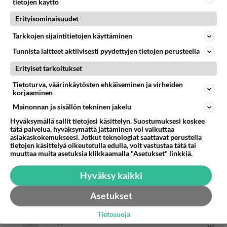
tietojen käyttö
Erityisominaisuudet
Asioita vai katsoa eri näkökulmista. Antaa
mahdollisuus myös jollekin, mitä ei ole
Tarkkojen sijaintitietojen käyttäminen
aikaisemmin ajatellut. Jotain uutta elämässä,
Tunnista laitteet aktiivisesti pyydettyjen tietojen perusteella
uusia kokemuksia... Miksi ei kannattaisi?
Erityiset tarkoitukset
Positiivisuutta on monenlaista. Ilman muuta.
Tietoturva, väärinkäytösten ehkäiseminen ja virheiden
Äänestä
Kommentoi
korjaaminen
Mainonnan ja sisällön tekninen jakelu
Anonyymi
Hyväksymällä sallit tietojesi käsittelyn. Suostumuksesi koskee
2024-02-29 17:03:32
tätä palvelua, hyväksymättä jättäminen voi vaikuttaa
asiakaskokemukseesi. Jotkut teknologiat saattavat perustella
tietojen käsittelyä oikeutetulla edulla, voit vastustaa tätä tai
Anteeksi en anna, mitä ei koskaan pyydetty.
muuttaa muita asetuksia klikkaamalla "Asetukset" linkkiä.
Ymmärtää voin, jos haluan. Unohdan kyllä,
Hyväksy kaikki
aikanaan.
1
Äänestä
Kommentoi
Asetukset
Tietosuoja
Anonyymi