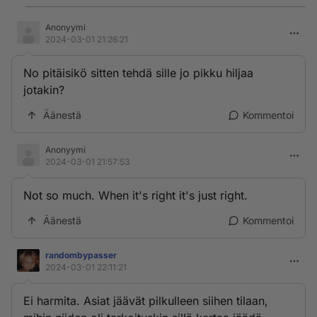
Anonyymi
2024-03-01 21:26:21
No pitäisikö sitten tehdä sille jo pikku hiljaa
jotakin?
Äänestä
Kommentoi
Anonyymi
2024-03-01 21:57:53
Not so much. When it's right it's just right.
Äänestä
Kommentoi
randombypasser
2024-03-01 22:11:21
Ei harmita. Asiat jäävät pilkulleen siihen tilaan,