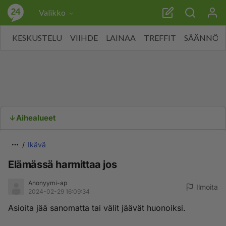
Valikko
KESKUSTELU
VIIHDE
LAINAA
TREFFIT
SÄÄNNÖT
Aihealueet
Ikävä
Elämässä harmittaa jos
Anonyymi-ap
Ilmoita
2024-02-29 16:09:34
Asioita jää sanomatta tai välit jäävät huonoiksi.