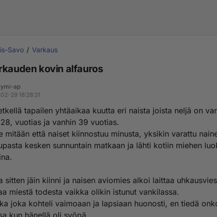
is-Savo
Varkaus
rkauden kovin alfauros
ymi-ap
02-29 18:28:31
etkellä tapailen yhtäaikaa kuutta eri naista joista neljä on var
28, vuotias ja vanhin 39 vuotias.
le mitään että naiset kiinnostuu minusta, yksikin varattu naine
upasta kesken sunnuntain matkaan ja lähti kotiin miehen luo
na.
a sitten jäin kiinni ja naisen aviomies alkoi laittaa uhkausvies
aa miestä todesta vaikka olikin istunut vankilassa.
kka joka kohteli vaimoaan ja lapsiaan huonosti, en tiedä on
sa kun hänellä oli syöpä.