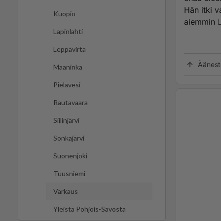
Hän itki 
Kuopio
aiemmin 🤷‍
Lapinlahti
Leppävirta
Äänest
Maaninka
Pielavesi
Rautavaara
Siilinjärvi
Sonkajärvi
Suonenjoki
Tuusniemi
Varkaus
Yleistä Pohjois-Savosta