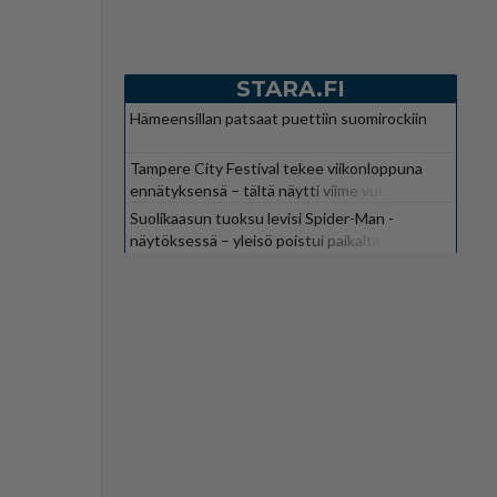
STARA.FI
Hämeensillan patsaat puettiin suomirockiin
Tampere City Festival tekee viikonloppuna
ennätyksensä – tältä näytti viime vuonna
Suolikaasun tuoksu levisi Spider-Man -
näytöksessä – yleisö poistui paikalta