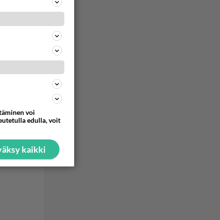
ommentoi
paako
ttäminen voi
utetulla edulla, voit
ommentoi
äksy kaikki