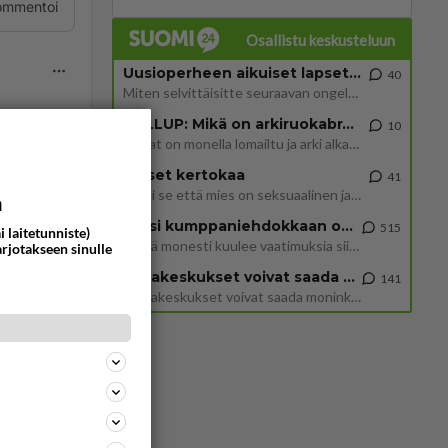
ommentoi
Osallistu keskusteluun
Uusioperheen aikuiset lapset tyhjentää jääkaapin käydessään
40
Miten selvittäisitte seuraavan ongelman, meillä on uusioperhe, minulla teini-ikäiset lapset ja puolisolla aikuiset, jotk
GALLUP: Mikä on arkiruokabravuurisi?
10
Lomat on monella lomailtu ja arki alkaa. Se voi tarkoittaa myös sitä, että grillailut on grillattu ja palataan arjen ruo
ommentoi
Naiset kertokaa
41
Miksi se että mies on seksuaalinen ja haluaa seksiä ja te olette hänen mielestänne haluttava on vastenmielistä? Mikä sii
a
Miksi kumppaniehdokkaan oma elämä on teille ongelma?
515
i laitetunniste)
Täällä monesti kuulee vaatimuksia siitä, että kumppaniehdokkaalla ei saisi olla lemmikkejä, lapsia, kavereita, eksiä, su
arjotakseen sinulle
Datakeskukset voivat saada moninkertaisesti enemmän palautuksia kuin mitä ne maksavat veroja
141
”Datakeskukset voivat saada moninkertaisesti enemmän palautuksia kuin mitä ne maksavat veroja”, sanoo professori Jussi K