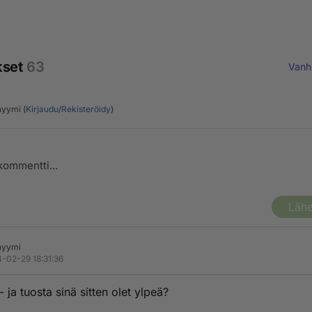
kset
63
Vanh
yymi (
Kirjaudu
/
Rekisteröidy
)
Lähe
nyymi
-02-29 18:31:36
- ja tuosta sinä sitten olet ylpeä?