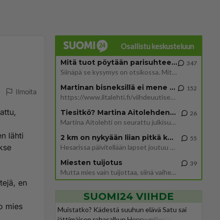
Osallistu keskusteluun
Mitä tuot pöytään parisuhteessa?
347
Siinäpä se kysymys on otsikossa. Mitäpä siis tuot/toisit pöytään parisuhteessa? Oletko mies vai nainen? Koetko sen mitä
Martinan bisneksillä ei mene hyvin
152
Ilmoita
https://www.iltalehti.fi/viihdeuutiset/a/c46da6ab-340f-4790-aaa7-0865eed2336 Yrityksen konkurssihakemus on tullut kärä
attu,
Tiesitkö? Martina Aitolehden isäpuoli on tämä suosittu laulaja
26
Martina Aitolehti on seurattu julkisuuden henkilö. Lähipiiriin mahtuu muitakin tunnettuja henkilöitä. Tiesitkö, että Ma
n lähti
2 km on nykyään liian pitkä koulumatka
55
kse
Hesarissa päivitellään lapset joutuu nyt kulkemaan 2 km kouluun jösses. Ruostefillarilla tuo matka menee vaikka miten äk
Miesten tuijotus
39
Mutta mies vain tuijottaa, siinä vaiheessa käännän itse pään pois. Mikä juttu? Yleensä jos joku tuijottaa tai katsoo, hä
tejä, en
SUOMI24 VIIHDE
ko mies
Muistatko? Kädestä suuhun elävä Satu sai
jättimäisen rahasalkun Henry-miljonääriltä