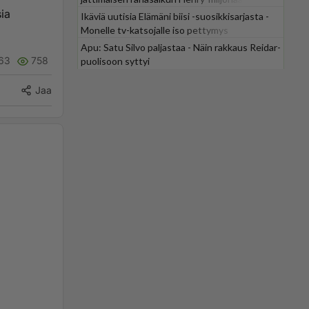
ia
Ikäviä uutisia Elämäni biisi -suosikkisarjasta -
Monelle tv-katsojalle iso pettymys
Apu: Satu Silvo paljastaa - Näin rakkaus Reidar-
63
758
puolisoon syttyi
Jaa