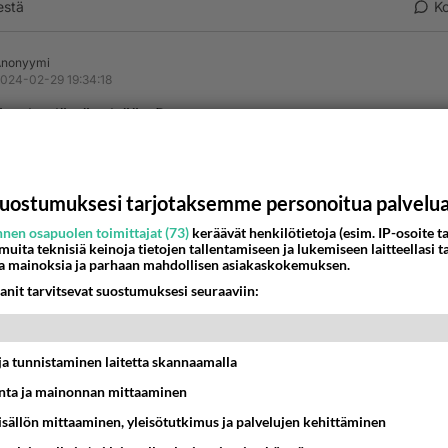
estä
K
Anonyymi
024-02-29 19:34:18
n ole elämä tylsää..:D
nestä
K
uostumuksesi tarjotaksemme personoitua palvelu
Anonyymi
024-03-01 12:17:34
nen osapuolen toimittajat (73)
keräävät henkilötietoja (esim. IP-osoite ta
 muita teknisiä keinoja tietojen tallentamiseen ja lukemiseen laitteellasi t
nyymi
kirjoitti:
a mainoksia ja parhaan mahdollisen asiakaskokemuksen.
än ole elämä tylsää..:D
anit tarvitsevat suostumuksesi seuraaviin:
iekki 🔥 tanssittaa
kauden avaus
t ja tunnistaminen laitetta skannaamalla
kuu huvitukset
ta ja mainonnan mittaaminen
taina 1.3.2024
sisällön mittaaminen, yleisötutkimus ja palvelujen kehittäminen
0-01