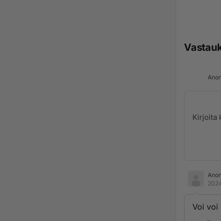
Vastau
Anon
Ano
2024
Voi voi 