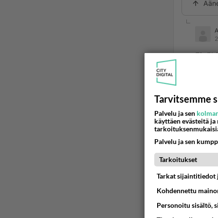
Ään
2
Eipähä
Ää
Tarvitsemme s
2
Palvelu ja sen
kolman
käyttäen evästeitä ja
Ano
tarkoituksenmukaisi
Eipäh
Palvelu ja sen kumpp
Tarkoitukset
Tulenl
Kevät
Tarkat sijaintitiedo
Maalis
Kohdennettu mainon
Perjan
Personoitu sisältö, 
Klo 2