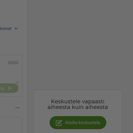
immat
5000
tä
Keskustele vapaasti
aiheesta kuin aiheesta
Aloita keskustelu