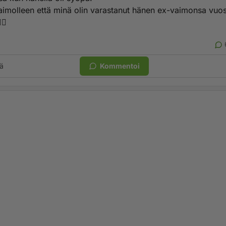
vaimolleen että minä olin varastanut hänen ex-vaimonsa vuos
♂️
ä
Kommentoi