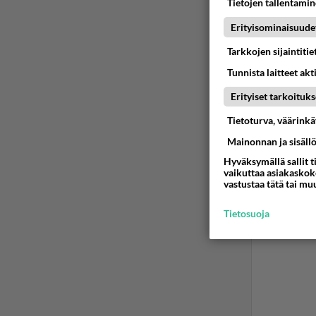
Tietojen tallentamine
Rainer
Käy Vi
Erityisominaisuude
Ää
Tarkkojen sijaintiti
Tunnista laitteet akt
Ano
Erityiset tarkoituks
2024
Tietoturva, väärink
Kiinnos
Mainonnan ja sisäll
sulle mi
Hyväksymällä sallit t
vaikuttaa asiakaskoke
Ään
vastustaa tätä tai mu
Tietosuoja