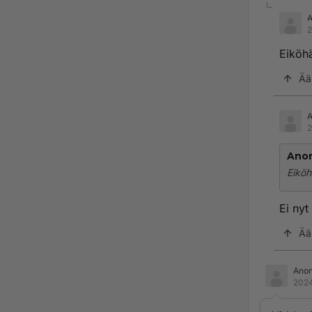
2
Eiköhä
Ää
2
Ano
Eiköh
Ei nyt
Ää
Ano
2024