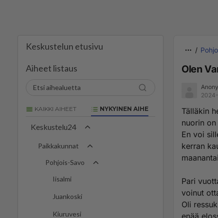
Keskustelun etusivu
Pohjo
Aiheet listaus
Olen Va
Anony
2024-
KAIKKI AIHEET
NYKYINEN AIHE
Tälläkin h
nuorin on 
Keskustelu24
En voi sil
kerran ka
Paikkakunnat
maanantai
Pohjois-Savo
Iisalmi
Pari vuott
voinut ott
Juankoski
Oli ressu
Kiuruvesi
enää elos