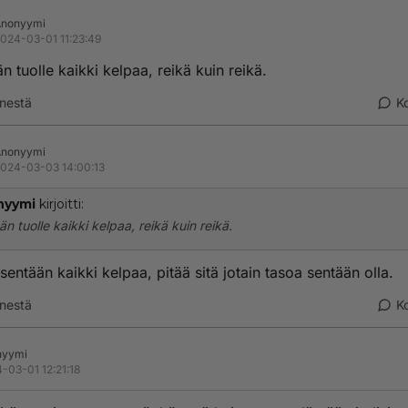
Anonyymi
024-03-01 11:23:49
n tuolle kaikki kelpaa, reikä kuin reikä.
nestä
K
Anonyymi
024-03-03 14:00:13
nyymi
kirjoitti:
än tuolle kaikki kelpaa, reikä kuin reikä.
 sentään kaikki kelpaa, pitää sitä jotain tasoa sentään olla.
nestä
K
nyymi
-03-01 12:21:18