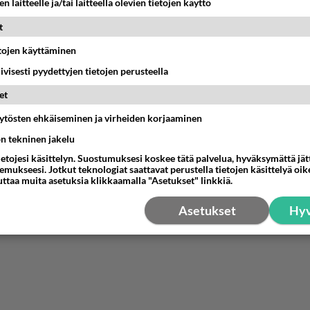
n laitteelle ja/tai laitteella olevien tietojen käyttö
 Bollström & Graniitti
ihteelle 😁
t
nestä
K
etojen käyttäminen
iivisesti pyydettyjen tietojen perusteella
nyymi
et
-02-29 20:38:50
äytösten ehkäiseminen ja virheiden korjaaminen
ta, minäkin olisin halukas käymään sinun hoidossa, vai kel
ön tekninen jakelu
ehet.
ietojesi käsittelyn. Suostumuksesi koskee tätä palvelua, hyväksymättä jä
mukseesi. Jotkut teknologiat saattavat perustella tietojen käsittelyä oike
estä
K
uttaa muita asetuksia klikkaamalla "Asetukset" linkkiä.
Asetukset
Hyv