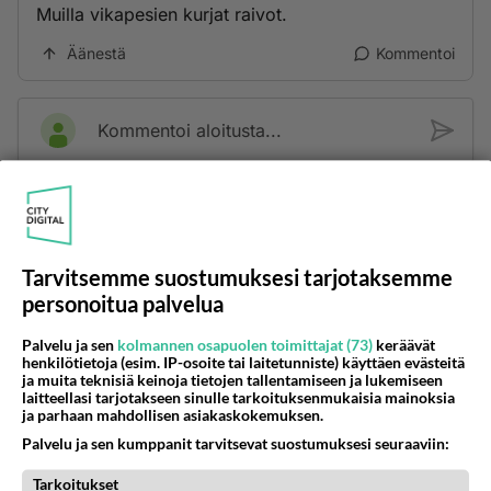
Muilla vikapesien kurjat raivot.
Äänestä
Kommentoi
Kommentoi aloitusta...
Ketjusta on poistettu
2
sääntöjenvastaista viestiä.
Takaisin ylös
Tarvitsemme suostumuksesi tarjotaksemme
personoitua palvelua
LUETUIMMAT KESKUSTELUT
Palvelu ja sen
kolmannen osapuolen toimittajat (73)
keräävät
PÄIVÄ
VIIKKO
KUUKAUSI
henkilötietoja (esim. IP-osoite tai laitetunniste) käyttäen evästeitä
ja muita teknisiä keinoja tietojen tallentamiseen ja lukemiseen
laitteellasi tarjotakseen sinulle tarkoituksenmukaisia mainoksia
590
Jos SDP ei voita reilusti, persut kumoavat demokratian Suomesta
ja parhaan mahdollisen asiakaskokemuksen.
1424
Näin tekisi ainakin Rydman seuratessaan idolinsa Trumpin mallia https://www.is.fi/politiikka/art-2000012187244.html
Palvelu ja sen kumppanit tarvitsevat suostumuksesi seuraaviin:
06.08.2026 09:02
Maailman menoa
Tarkoitukset