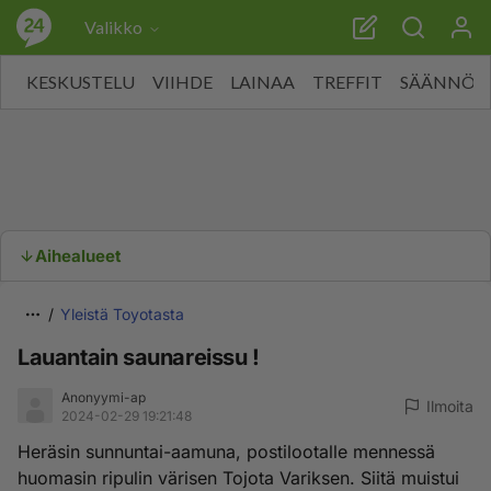
Valikko
KESKUSTELU
VIIHDE
LAINAA
TREFFIT
SÄÄNNÖT
Aihealueet
Yleistä Toyotasta
Lauantain saunareissu !
Anonyymi-ap
Ilmoita
2024-02-29 19:21:48
Heräsin sunnuntai-aamuna, postilootalle mennessä
huomasin ripulin värisen Tojota Variksen. Siitä muistui