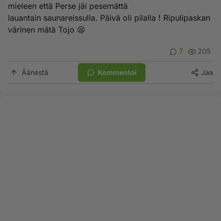
mieleen että Perse jäi pesemättä
lauantain saunareissulla. Päivä oli pilalla ! Ripulipaskan
värinen mätä Tojo 😫
7
205
Äänestä
Kommentoi
Jaa