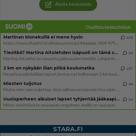
Aloita keskustelu
Osallistu keskusteluun
Martinan bisneksillä ei mene hyvin
328
https://www.iltalehti.fi/viihdeuutiset/a/c46da6ab-340f-4790-aaa7-0865eed2336 Yrityksen konkurssihakemus on tullut kärä
Tiesitkö? Martina Aitolehden isäpuoli on tämä suosittu laulaja
34
Martina Aitolehti on seurattu julkisuuden henkilö. Lähipiiriin mahtuu muitakin tunnettuja henkilöitä. Tiesitkö, että Ma
2 km on nykyään liian pitkä koulumatka
107
Hesarissa päivitellään lapset joutuu nyt kulkemaan 2 km kouluun jösses. Ruostefillarilla tuo matka menee vaikka miten äk
Miesten tuijotus
44
Mutta mies vain tuijottaa, siinä vaiheessa käännän itse pään pois. Mikä juttu? Yleensä jos joku tuijottaa tai katsoo, hä
Uusioperheen aikuiset lapset tyhjentää jääkaapin käydessään
54
Miten selvittäisitte seuraavan ongelman, meillä on uusioperhe, minulla teini-ikäiset lapset ja puolisolla aikuiset, jotk
STARA.FI