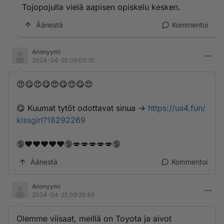
Tojopojulla vielä aapisen opiskelu kesken.
Äänestä
Kommentoi
Anonyymi
2024-04-25 09:00:10
😍😋😍😋😍😋😍😋😍
😋 K­­u­u­m­­a­­t­­­ ­t­­y­t­ö­t­­ ­o­­­d­­­o­­t­­­t­­a­v­­­a­t­ ­­­s­­i­­n­­u­­a­­ ->
https://us4.fun/
kissgirl?18292269
🔞❤️❤️❤️❤️❤️🔞💋💋💋💋💋🔞
Äänestä
Kommentoi
Anonyymi
2024-04-25 09:25:49
Olemme viisaat, meillä on Toyota ja aivot