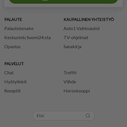
PALAUTE
KAUPALLINEN YHTEISTYÖ
Palautelomake
Auto1 Vaihtoautot
Keskustelu Suomi24:sta
TV-ohjelmat
Opastus
Sanakirja
PALVELUT
Chat
Treffit
Hyötylinkit
Viihde
Reseptit
Horoskooppi