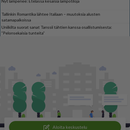
Nyt lämpenee: Etelässä kesäisiä lämpötiloja
Tallinkin Romantika lähtee Italiaan – muutoksia alusten
satamapaikoissa
Uniikilta suorat sanat Tanssii tähtien kanssa osallistumisesta:
”Pelonsekaisia tunteita”
Aloita keskustelu