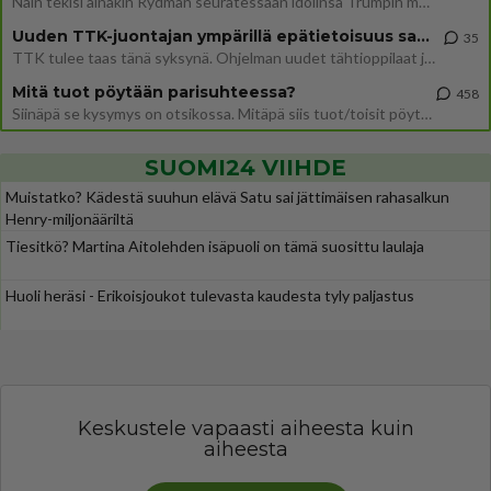
Näin tekisi ainakin Rydman seuratessaan idolinsa Trumpin mallia https://www.is.fi/politiikka/art-2000012187244.html
Uuden TTK-juontajan ympärillä epätietoisuus sakenee - Nyt MTV hämmentää soppaa
35
TTK tulee taas tänä syksynä. Ohjelman uudet tähtioppilaat julkistetaan torstaina 6. elokuuta klo 14 alkavassa lehdistö
Mitä tuot pöytään parisuhteessa?
458
Siinäpä se kysymys on otsikossa. Mitäpä siis tuot/toisit pöytään parisuhteessa? Oletko mies vai nainen? Koetko sen mitä
SUOMI24 VIIHDE
Muistatko? Kädestä suuhun elävä Satu sai jättimäisen rahasalkun
Henry-miljonääriltä
Tiesitkö? Martina Aitolehden isäpuoli on tämä suosittu laulaja
Huoli heräsi - Erikoisjoukot tulevasta kaudesta tyly paljastus
Keskustele vapaasti aiheesta kuin
aiheesta