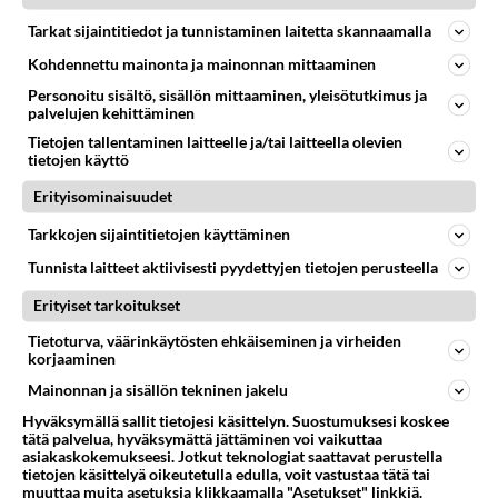
43
Anteeksi arkuuteni
787
Olen säälittävä, mitä tulee sinun kohtaamiseen. Tunnen vaan itseni todella epävarmaksi sun kanssa. Jos minun olisi pitän
Tarkat sijaintitiedot ja tunnistaminen laitetta skannaamalla
06.08.2026 16:54
Ikävä
Kohdennettu mainonta ja mainonnan mittaaminen
470
Perussuomalaisten kannatus nousi rytinällä Ylen tänään julkaisemassa tuoreimmassa gallup-kyselyssä.
Personoitu sisältö, sisällön mittaaminen, yleisötutkimus ja
palvelujen kehittäminen
680
https://yle.fi/a/74-20239449 Perussuomalaisilla hurja- ja ylivoimaisesti suurin nousu tässä uudessa Ylen gallupissa. Kyl
06.08.2026 03:24
Maailman menoa
Tietojen tallentaminen laitteelle ja/tai laitteella olevien
tietojen käyttö
5
Kuka melkein täysi-ikäinen hukkui?
Erityisominaisuudet
539
Poliisin mukaan nuori oli lähes täysi-ikäinen. Ennen iltakuutta tulleen ilmoituksen mukaan ihminen oli joutunut mahdoll
06.08.2026 20:09
Iisalmi
Tarkkojen sijaintitietojen käyttäminen
Tunnista laitteet aktiivisesti pyydettyjen tietojen perusteella
34
Mikä on ollut
519
Söpöintä välillämme?
Erityiset tarkoitukset
06.08.2026 14:44
Ikävä
Tietoturva, väärinkäytösten ehkäiseminen ja virheiden
korjaaminen
40
kenen näköinen
495
Mainonnan ja sisällön tekninen jakelu
kaivattusi on ?
07.08.2026 16:24
Ikävä
Hyväksymällä sallit tietojesi käsittelyn. Suostumuksesi koskee
tätä palvelua, hyväksymättä jättäminen voi vaikuttaa
asiakaskokemukseesi. Jotkut teknologiat saattavat perustella
28
Tykkäätköhän vielä minusta?
tietojen käsittelyä oikeutetulla edulla, voit vastustaa tätä tai
494
Yhtä paljon, kuin minä sinusta? Haaveissa ollaan kahdestaan, rauhassa ja lähennytään fyysisesti ja tutustutaan syvemmin
muuttaa muita asetuksia klikkaamalla "Asetukset" linkkiä.