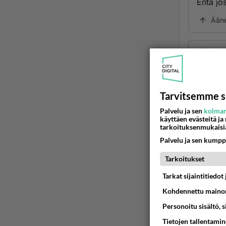
Entä jo
Ään
Tarvitsemme s
Palvelu ja sen
kolman
käyttäen evästeitä ja
tarkoituksenmukaisi
LUETUI
Palvelu ja sen kumpp
Tarkoitukset
PÄIVÄ
VI
Tarkat sijaintitiedo
Mitä tuo
Kohdennettu mainon
04.08.2026 
Personoitu sisältö, 
Tietojen tallentamine
2 km on 