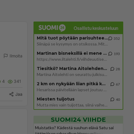
Osallistu keskusteluun
Mitä tuot pöytään parisuhteessa?
352
Siinäpä se kysymys on otsikossa. Mitäpä siis tuot/toisit pöytään parisuhteessa? Oletko mies vai nainen? Koetko sen mitä
Martinan bisneksillä ei mene hyvin
193
Ilmoita
https://www.iltalehti.fi/viihdeuutiset/a/c46da6ab-340f-4790-aaa7-0865eed2336 Yrityksen konkurssihakemus on tullut kärä
Tiesitkö? Martina Aitolehden isäpuoli on tämä suosittu laulaja
28
Martina Aitolehti on seurattu julkisuuden henkilö. Lähipiiriin mahtuu muitakin tunnettuja henkilöitä. Tiesitkö, että Ma
4
341
2 km on nykyään liian pitkä koulumatka
67
Hesarissa päivitellään lapset joutuu nyt kulkemaan 2 km kouluun jösses. Ruostefillarilla tuo matka menee vaikka miten äk
Jaa
Miesten tuijotus
40
Mutta mies vain tuijottaa, siinä vaiheessa käännän itse pään pois. Mikä juttu? Yleensä jos joku tuijottaa tai katsoo, hä
SUOMI24 VIIHDE
Muistatko? Kädestä suuhun elävä Satu sai
jättimäisen rahasalkun Henry-miljonääriltä