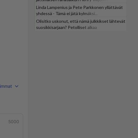
Linda Lampenius ja Pete Parkkonen yllättävät
yhdessä - Tämä ei jätä kylmäksi...
Olisitko uskonut, että nämä julkkikset lähtevät
suosikkisarjaan? Petolliset alkaa
jättiyllätyksellä
immat
5000