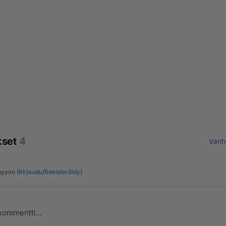
kset
4
Vanh
yymi (
Kirjaudu
/
Rekisteröidy
)