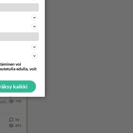
808
Hesarissa päivitellään lapset joutuu nyt kulkemaan 2 km kouluun jösses. Ruostefillarilla tuo matka menee vaikka miten äk
194
803
https://www.iltalehti.fi/viihdeuutiset/a/c46da6ab-340f-4790-aaa7-0865eed2336 Yrityksen konkurssihakemus on tullut kärä
54
783
ttäminen voi
utetulla edulla, voit
40
759
äksy kaikki
28
745
Martina Aitolehti on seurattu julkisuuden henkilö. Lähipiiriin mahtuu muitakin tunnettuja henkilöitä. Tiesitkö, että Ma
56
691