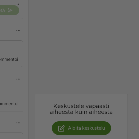
tä
ommentoi
ommentoi
Keskustele vapaasti
aiheesta kuin aiheesta
Aloita keskustelu