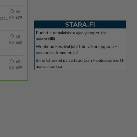
66
679
Olipa hyvä kirjoitus, kiitos. Ongelmat mitkä nostat esille on todellisia ja tämä ylimielisyys totta ja se näkyy kaikessa
STARA.FI
Puolet suomalaisista ajaa ylinopeutta
58
maanteillä
660
Weekend Festival juhlittiin viikonloppuna –
näin poliisi kommentoi
Blind Channel palaa tauoltaan – paluukonsertti
60
marraskuussa
659