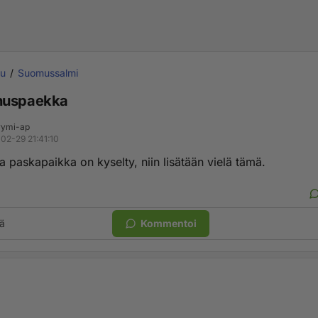
uu
Suomussalmi
nuspaekka
ymi-ap
02-29 21:41:10
a paskapaikka on kyselty, niin lisätään vielä tämä.
ä
Kommentoi