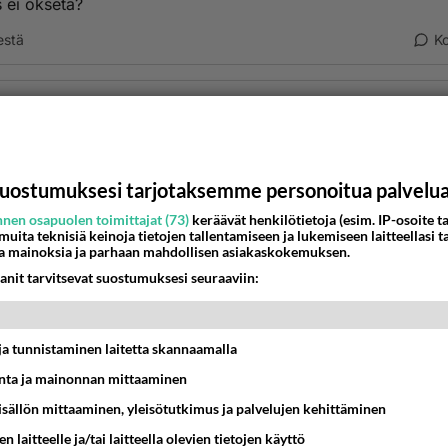
s ei okseta?
estä
K
Kommentoi aloitusta...
Ketjusta on poistettu
2
sääntöjenvastaista viestiä.
uostumuksesi tarjotaksemme personoitua palvelu
nen osapuolen toimittajat (73)
keräävät henkilötietoja (esim. IP-osoite ta
Takaisin ylös
 muita teknisiä keinoja tietojen tallentamiseen ja lukemiseen laitteellasi t
a mainoksia ja parhaan mahdollisen asiakaskokemuksen.
MMAT KESKUSTELUT
anit tarvitsevat suostumuksesi seuraaviin:
IKKO
KUUKAUSI
t ja tunnistaminen laitetta skannaamalla
t pöytään parisuhteessa?
ta ja mainonnan mittaaminen
16:53
Sinkut
sisällön mittaaminen, yleisötutkimus ja palvelujen kehittäminen
n laitteelle ja/tai laitteella olevien tietojen käyttö
nykyään liian pitkä koulumatka