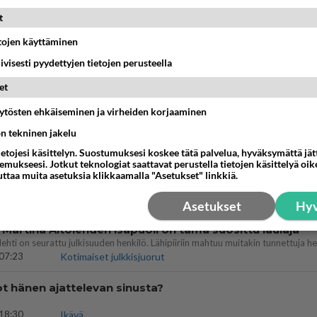
t
10:07
Lieksa
etojen käyttäminen
bisneksillä ei mene hyvin
iivisesti pyydettyjen tietojen perusteella
05:51
Kotimaiset julkkisjuorut
et
äytösten ehkäiseminen ja virheiden korjaaminen
a ja kaivattuasi
??
ön tekninen jakelu
18:50
Ikävä
ietojesi käsittelyn. Suostumuksesi koskee tätä palvelua, hyväksymättä jä
mukseesi. Jotkut teknologiat saattavat perustella tietojen käsittelyä oike
ies
uttaa muita asetuksia klikkaamalla "Asetukset" linkkiä.
lleen kun on oikea aika. Sitä ei voi mikään eikä kukaan estää <3 <3
15:01
Ikävä
Asetukset
Hyv
 Martina Aitolehden isäpuoli on tämä suosittu laulaja
07:23
Kotimaiset julkkisjuorut
t hänen ajattelevan sinusta?
18:30
Ikävä