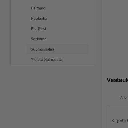
Paltamo
Puolanka
Ristijärvi
Sotkamo
Suomussalmi
Yleistä Kainuusta
Vastau
Anon