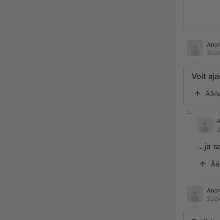
Ano
2024
Voit aj
Ään
2
...ja 
Ää
Ano
2024