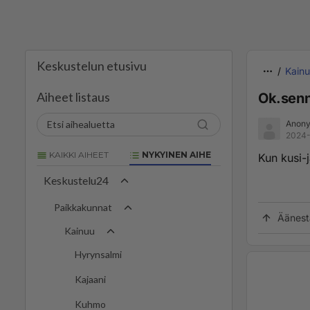
Keskustelun etusivu
Kain
Aiheet listaus
Ok.sen
Anony
2024-
KAIKKI AIHEET
NYKYINEN AIHE
Kun kusi-j
Keskustelu24
Paikkakunnat
Äänest
Kainuu
Hyrynsalmi
Kajaani
Kuhmo