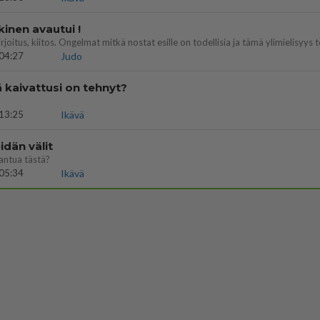
kinen avautui !
04:27
Judo
ä kaivattusi on tehnyt?
13:25
Ikävä
dän välit
antua tästä?
05:34
Ikävä