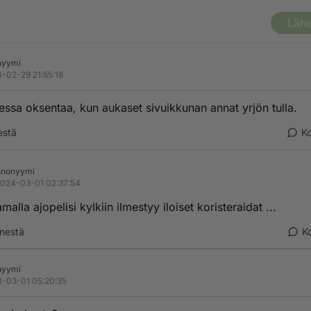
Lähe
nyymi
-02-29 21:55:18
aessa oksentaa, kun aukaset sivuikkunan annat yrjön tulla.
estä
K
Anonyymi
024-03-01 02:37:54
samalla ajopelisi kylkiin ilmestyy iloiset koristeraidat ...
nestä
K
nyymi
-03-01 05:20:35