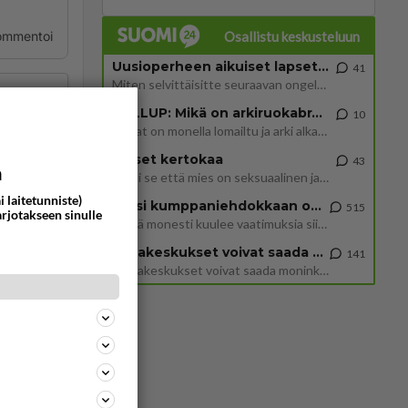
Osallistu keskusteluun
ommentoi
Uusioperheen aikuiset lapset tyhjentää jääkaapin käydessään
41
Miten selvittäisitte seuraavan ongelman, meillä on uusioperhe, minulla teini-ikäiset lapset ja puolisolla aikuiset, jotk
GALLUP: Mikä on arkiruokabravuurisi?
10
Lomat on monella lomailtu ja arki alkaa. Se voi tarkoittaa myös sitä, että grillailut on grillattu ja palataan arjen ruo
Naiset kertokaa
43
a
Miksi se että mies on seksuaalinen ja haluaa seksiä ja te olette hänen mielestänne haluttava on vastenmielistä? Mikä sii
i laitetunniste)
Miksi kumppaniehdokkaan oma elämä on teille ongelma?
515
arjotakseen sinulle
Täällä monesti kuulee vaatimuksia siitä, että kumppaniehdokkaalla ei saisi olla lemmikkejä, lapsia, kavereita, eksiä, su
Datakeskukset voivat saada moninkertaisesti enemmän palautuksia kuin mitä ne maksavat veroja
141
”Datakeskukset voivat saada moninkertaisesti enemmän palautuksia kuin mitä ne maksavat veroja”, sanoo professori Jussi K
352
1415
Siinäpä se kysymys on otsikossa. Mitäpä siis tuot/toisit pöytään parisuhteessa? Oletko mies vai nainen? Koetko sen mitä
67