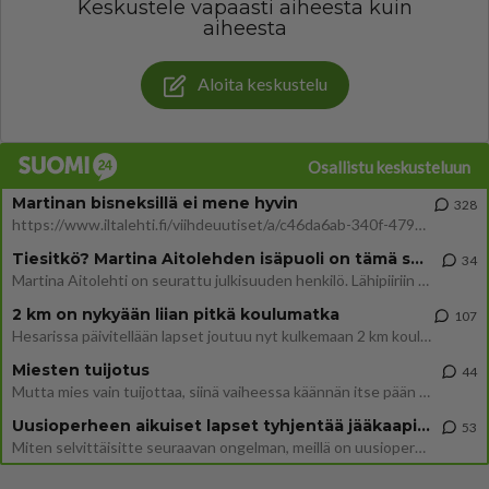
Keskustele vapaasti aiheesta kuin
aiheesta
Aloita keskustelu
Osallistu keskusteluun
Martinan bisneksillä ei mene hyvin
328
https://www.iltalehti.fi/viihdeuutiset/a/c46da6ab-340f-4790-aaa7-0865eed2336 Yrityksen konkurssihakemus on tullut kärä
Tiesitkö? Martina Aitolehden isäpuoli on tämä suosittu laulaja
34
Martina Aitolehti on seurattu julkisuuden henkilö. Lähipiiriin mahtuu muitakin tunnettuja henkilöitä. Tiesitkö, että Ma
2 km on nykyään liian pitkä koulumatka
107
Hesarissa päivitellään lapset joutuu nyt kulkemaan 2 km kouluun jösses. Ruostefillarilla tuo matka menee vaikka miten äk
Miesten tuijotus
44
Mutta mies vain tuijottaa, siinä vaiheessa käännän itse pään pois. Mikä juttu? Yleensä jos joku tuijottaa tai katsoo, hä
Uusioperheen aikuiset lapset tyhjentää jääkaapin käydessään
53
Miten selvittäisitte seuraavan ongelman, meillä on uusioperhe, minulla teini-ikäiset lapset ja puolisolla aikuiset, jotk