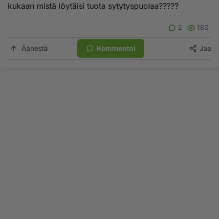
kukaan mistä löytäisi tuota sytytyspuolaa?????
2
180
Äänestä
Kommentoi
Jaa