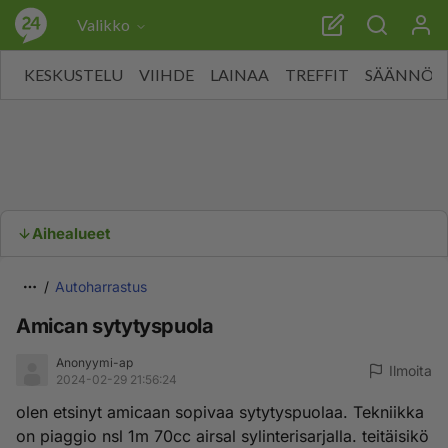
Valikko
KESKUSTELU
VIIHDE
LAINAA
TREFFIT
SÄÄNNÖT
Aihealueet
Autoharrastus
Amican sytytyspuola
Anonyymi-ap
Ilmoita
2024-02-29 21:56:24
olen etsinyt amicaan sopivaa sytytyspuolaa. Tekniikka
on piaggio nsl 1m 70cc airsal sylinterisarjalla. teitäisikö