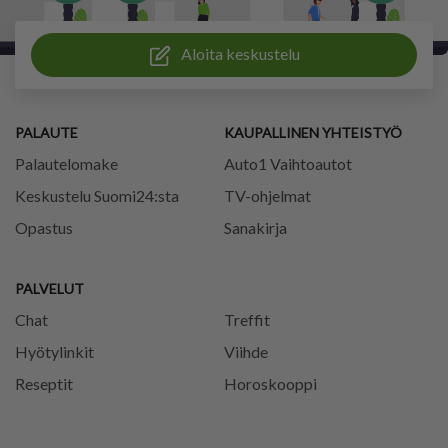
Aloita keskustelu
PALAUTE
KAUPALLINEN YHTEISTYÖ
Palautelomake
Auto1 Vaihtoautot
Keskustelu Suomi24:sta
TV-ohjelmat
Opastus
Sanakirja
PALVELUT
Chat
Treffit
Hyötylinkit
Viihde
Reseptit
Horoskooppi