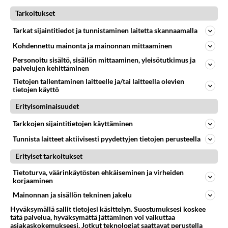
Tarkoitukset
27
Tykkäätköhän vielä minusta?
464
Yhtä paljon, kuin minä sinusta? Haaveissa ollaan kahdestaan, rauhassa ja lähennytään fyysisesti ja tutustutaan syvemmin
Tarkat sijaintitiedot ja tunnistaminen laitetta skannaamalla
06.08.2026 07:42
Ikävä
Kohdennettu mainonta ja mainonnan mittaaminen
39
kenen näköinen
Personoitu sisältö, sisällön mittaaminen, yleisötutkimus ja
457
kaivattusi on ?
palvelujen kehittäminen
07.08.2026 16:24
Ikävä
Tietojen tallentaminen laitteelle ja/tai laitteella olevien
tietojen käyttö
145
Vihervasemmistofeministinaisasianaiset
Erityisominaisuudet
429
Tulevat tänne palstalle haukkumaan miehiä ja naljailemaan miehelle, kehuvat olevansa heitä parempia. Itse asuvat MIEHE
06.08.2026 12:01
Sinkut
Tarkkojen sijaintitietojen käyttäminen
Tunnista laitteet aktiivisesti pyydettyjen tietojen perusteella
22
Hyvännäköinen pakkaus
412
Olet hyvännäköinen pakkaus nainen.
Erityiset tarkoitukset
06.08.2026 13:03
Ikävä
Tietoturva, väärinkäytösten ehkäiseminen ja virheiden
korjaaminen
Osallistu keskusteluun
Mainonnan ja sisällön tekninen jakelu
Muistatko Mikkelin panttivankidraaman?
45
Hyväksymällä sallit tietojesi käsittelyn. Suostumuksesi koskee
Uusi draamasarja järkyttävästä tapauksesta on tulossa. Tositapahtumiin perustuva sarja ammentaa vuoden 1986 Mikkelin pan
tätä palvelua, hyväksymättä jättäminen voi vaikuttaa
Ernest Lawson täräytti erikoisen heiton TTK-lehdistötilaisuudessa: " Onko tässä tarkoituksena...?"
asiakaskokemukseesi. Jotkut teknologiat saattavat perustella
1