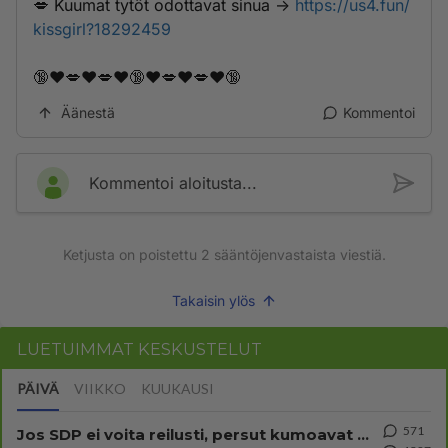
💋 K­­­u­­­u­m­­a­­­t­­ ­­­t­­y­­­t­­­ö­­t­­­ ­­o­­­d­­­o­t­­­t­­a­­v­­­a­­t­­­ ­s­­­i­­n­u­­­a­­ ->
https://us4.fun/
kissgirl?18292459
🔞❤️💋❤️💋❤️🔞❤️💋❤️💋❤️🔞
Äänestä
Kommentoi
Kommentoi aloitusta...
Ketjusta on poistettu
2
sääntöjenvastaista viestiä.
Takaisin ylös
LUETUIMMAT KESKUSTELUT
PÄIVÄ
VIIKKO
KUUKAUSI
571
Jos SDP ei voita reilusti, persut kumoavat demokratian Suomesta