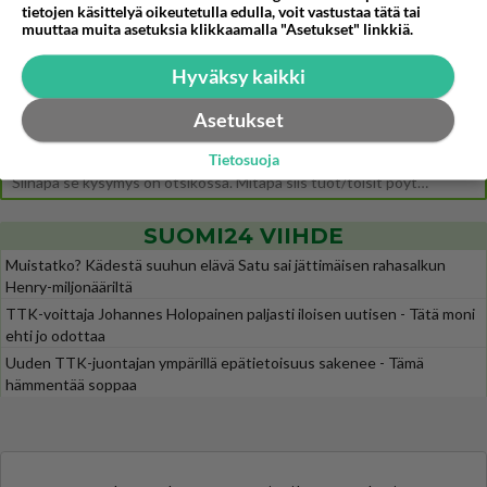
tietojen käsittelyä oikeutetulla edulla, voit vastustaa tätä tai
Ernest Lawson esitteli uudet TTK-tähtioppilaat ja opettajat torstaina 6.8. lehdistölle. Tulevalla kaudella on yksi hausk
muuttaa muita asetuksia klikkaamalla "Asetukset" linkkiä.
Jos SDP ei voita reilusti, persut kumoavat demokratian Suomesta
576
Näin tekisi ainakin Rydman seuratessaan idolinsa Trumpin mallia https://www.is.fi/politiikka/art-2000012187244.html
Hyväksy kaikki
Uuden TTK-juontajan ympärillä epätietoisuus sakenee - Nyt MTV hämmentää soppaa
34
Asetukset
TTK tulee taas tänä syksynä. Ohjelman uudet tähtioppilaat julkistetaan torstaina 6. elokuuta klo 14 alkavassa lehdistö
Tietosuoja
Mitä tuot pöytään parisuhteessa?
458
Siinäpä se kysymys on otsikossa. Mitäpä siis tuot/toisit pöytään parisuhteessa? Oletko mies vai nainen? Koetko sen mitä
SUOMI24 VIIHDE
Muistatko? Kädestä suuhun elävä Satu sai jättimäisen rahasalkun
Henry-miljonääriltä
TTK-voittaja Johannes Holopainen paljasti iloisen uutisen - Tätä moni
ehti jo odottaa
Uuden TTK-juontajan ympärillä epätietoisuus sakenee - Tämä
hämmentää soppaa