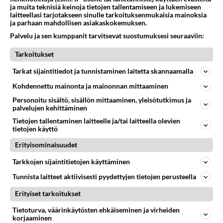
ja muita teknisiä keinoja tietojen tallentamiseen ja lukemiseen
laitteellasi tarjotakseen sinulle tarkoituksenmukaisia mainoksia
Anonyymi
ja parhaan mahdollisen asiakaskokemuksen.
2024-11-30 18:23:13
Palvelu ja sen kumppanit tarvitsevat suostumuksesi seuraaviin:
Ongelman aiheuttaja on liian lähellä ajaminen.
Tarkoitukset
Äänestä
Kommentoi
Tarkat sijaintitiedot ja tunnistaminen laitetta skannaamalla
Kohdennettu mainonta ja mainonnan mittaaminen
Anonyymi
Personoitu sisältö, sisällön mittaaminen, yleisötutkimus ja
2024-11-30 19:09:47
palvelujen kehittäminen
Ruuhkassa on pakko ajaa pienillä väleillä.
Tietojen tallentaminen laitteelle ja/tai laitteella olevien
tietojen käyttö
Äänestä
Kommentoi
Erityisominaisuudet
Tarkkojen sijaintitietojen käyttäminen
Kommentoi aloitusta...
Tunnista laitteet aktiivisesti pyydettyjen tietojen perusteella
Erityiset tarkoitukset
Ketjusta on poistettu
1
sääntöjenvastaista viestiä.
Tietoturva, väärinkäytösten ehkäiseminen ja virheiden
korjaaminen