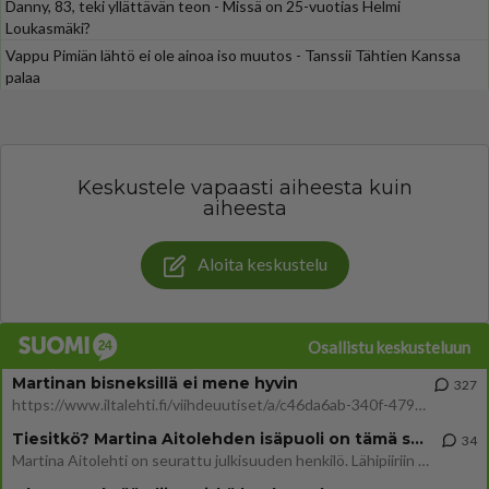
Danny, 83, teki yllättävän teon - Missä on 25-vuotias Helmi
Loukasmäki?
Vappu Pimiän lähtö ei ole ainoa iso muutos - Tanssii Tähtien Kanssa
palaa
Keskustele vapaasti aiheesta kuin
aiheesta
Aloita keskustelu
Osallistu keskusteluun
Martinan bisneksillä ei mene hyvin
327
https://www.iltalehti.fi/viihdeuutiset/a/c46da6ab-340f-4790-aaa7-0865eed2336 Yrityksen konkurssihakemus on tullut kärä
Tiesitkö? Martina Aitolehden isäpuoli on tämä suosittu laulaja
34
Martina Aitolehti on seurattu julkisuuden henkilö. Lähipiiriin mahtuu muitakin tunnettuja henkilöitä. Tiesitkö, että Ma