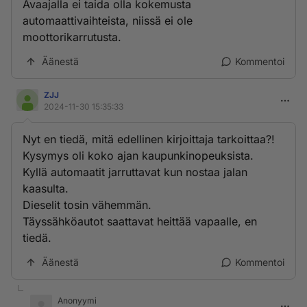
Avaajalla ei taida olla kokemusta
automaattivaihteista, niissä ei ole
moottorikarrutusta.
Äänestä
Kommentoi
ZJJ
2024-11-30 15:35:33
Nyt en tiedä, mitä edellinen kirjoittaja tarkoittaa?!
Kysymys oli koko ajan kaupunkinopeuksista.
Kyllä automaatit jarruttavat kun nostaa jalan
kaasulta.
Dieselit tosin vähemmän.
Täyssähköautot saattavat heittää vapaalle, en
tiedä.
Äänestä
Kommentoi
Anonyymi