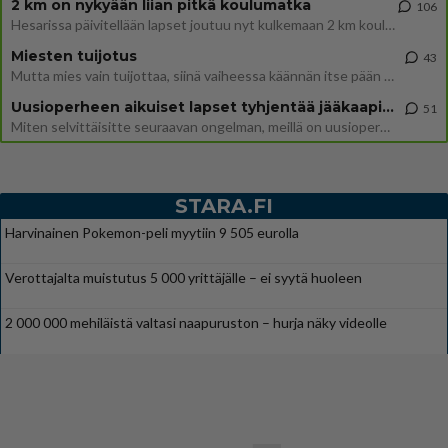
2 km on nykyään liian pitkä koulumatka
106
Hesarissa päivitellään lapset joutuu nyt kulkemaan 2 km kouluun jösses. Ruostefillarilla tuo matka menee vaikka miten äk
Miesten tuijotus
43
Mutta mies vain tuijottaa, siinä vaiheessa käännän itse pään pois. Mikä juttu? Yleensä jos joku tuijottaa tai katsoo, hä
Uusioperheen aikuiset lapset tyhjentää jääkaapin käydessään
51
Miten selvittäisitte seuraavan ongelman, meillä on uusioperhe, minulla teini-ikäiset lapset ja puolisolla aikuiset, jotk
STARA.FI
Harvinainen Pokemon-peli myytiin 9 505 eurolla
Verottajalta muistutus 5 000 yrittäjälle – ei syytä huoleen
2 000 000 mehiläistä valtasi naapuruston – hurja näky videolle