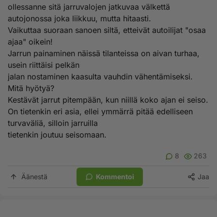
ollessanne sitä jarruvalojen jatkuvaa välkettä
autojonossa joka liikkuu, mutta hitaasti.
Vaikuttaa suoraan sanoen siltä, etteivät autoilijat "osaa
ajaa" oikein!
Jarrun painaminen näissä tilanteissa on aivan turhaa,
usein riittäisi pelkän
jalan nostaminen kaasulta vauhdin vähentämiseksi.
Mitä hyötyä?
Kestävät jarrut pitempään, kun niillä koko ajan ei seiso.
On tietenkin eri asia, ellei ymmärrä pitää edelliseen
turvaväliä, silloin jarruilla
tietenkin joutuu seisomaan.
8
263
Äänestä
Kommentoi
Jaa