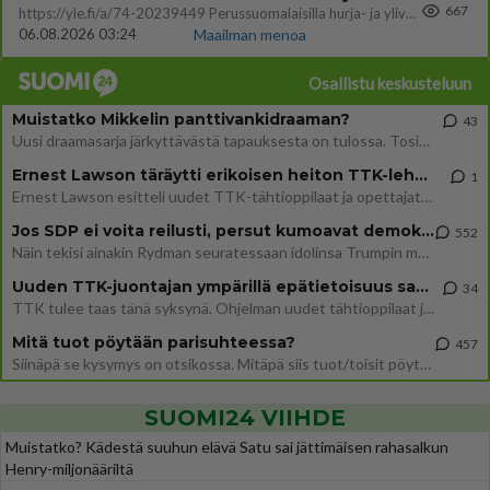
667
https://yle.fi/a/74-20239449 Perussuomalaisilla hurja- ja ylivoimaisesti suurin nousu tässä uudessa Ylen gallupissa. Kyl
06.08.2026 03:24
Maailman menoa
Osallistu keskusteluun
Muistatko Mikkelin panttivankidraaman?
43
Uusi draamasarja järkyttävästä tapauksesta on tulossa. Tositapahtumiin perustuva sarja ammentaa vuoden 1986 Mikkelin pan
Ernest Lawson täräytti erikoisen heiton TTK-lehdistötilaisuudessa: " Onko tässä tarkoituksena...?"
1
Ernest Lawson esitteli uudet TTK-tähtioppilaat ja opettajat torstaina 6.8. lehdistölle. Tulevalla kaudella on yksi hausk
Jos SDP ei voita reilusti, persut kumoavat demokratian Suomesta
552
Näin tekisi ainakin Rydman seuratessaan idolinsa Trumpin mallia https://www.is.fi/politiikka/art-2000012187244.html
Uuden TTK-juontajan ympärillä epätietoisuus sakenee - Nyt MTV hämmentää soppaa
34
TTK tulee taas tänä syksynä. Ohjelman uudet tähtioppilaat julkistetaan torstaina 6. elokuuta klo 14 alkavassa lehdistö
Mitä tuot pöytään parisuhteessa?
457
Siinäpä se kysymys on otsikossa. Mitäpä siis tuot/toisit pöytään parisuhteessa? Oletko mies vai nainen? Koetko sen mitä
SUOMI24 VIIHDE
Muistatko? Kädestä suuhun elävä Satu sai jättimäisen rahasalkun
Henry-miljonääriltä