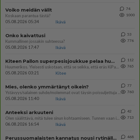
74
Voiko meidän välit
1000
Koskaan parantua tästä?
05.08.2026 05:34
Ikävä
53
Onko kaivattusi
776
Kummallinen jossakin suhteessa?
05.08.2026 17:47
Ikävä
112
Kiteen Pallon superpesisjoukkue pelaa huumeiden vaikutuksen alaisena
765
Huumerikos. Yleisesti uskotaan, että se seikka, että eräs KiPan pelaaja kärähtää huumeista, on vain jäävuoren huippu. M
05.08.2026 03:21
Kitee
77
Mies, olenko ymmärtänyt oikein?
760
Ystävyys/salainen suhde/molemmat ovat täysin poissuljettuja asioita? Nainen
05.08.2026 11:40
Ikävä
42
Anteeksi arkuuteni
713
Olen säälittävä, mitä tulee sinun kohtaamiseen. Tunnen vaan itseni todella epävarmaksi sun kanssa. Jos minun olisi pitän
06.08.2026 16:54
Ikävä
468
Perussuomalaisten kannatus nousi rytinällä Ylen tänään julkaisemassa tuoreimmassa gallup-kyselyssä.