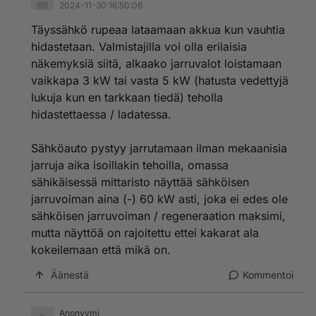
2024-11-30 16:50:06
Täyssähkö rupeaa lataamaan akkua kun vauhtia
hidastetaan. Valmistajilla voi olla erilaisia
näkemyksiä siitä, alkaako jarruvalot loistamaan
vaikkapa 3 kW tai vasta 5 kW (hatusta vedettyjä
lukuja kun en tarkkaan tiedä) teholla
hidastettaessa / ladatessa.
Sähköauto pystyy jarrutamaan ilman mekaanisia
jarruja aika isoillakin tehoilla, omassa
sähikäisessä mittaristo näyttää sähköisen
jarruvoiman aina (-) 60 kW asti, joka ei edes ole
sähköisen jarruvoiman / regeneraation maksimi,
mutta näyttöä on rajoitettu ettei kakarat ala
kokeilemaan että mikä on.
Äänestä
Kommentoi
Anonyymi