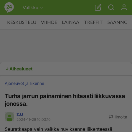
Valikko
KESKUSTELU
VIIHDE
LAINAA
TREFFIT
SÄÄNNÖT
Aihealueet
Ajoneuvot ja liikenne
Turha jarrun painaminen hitaasti liikkuvassa
jonossa.
ZJJ
Ilmoita
2024-11-29 10:03:10
Seuratkaapa vain vaikka huviksenne liikenteessä