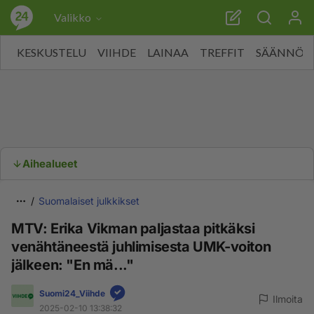
Valikko
KESKUSTELU
VIIHDE
LAINAA
TREFFIT
SÄÄNNÖT
Aihealueet
Suomalaiset julkkikset
MTV: Erika Vikman paljastaa pitkäksi
venähtäneestä juhlimisesta UMK-voiton
jälkeen: "En mä..."
Suomi24_Viihde
Ilmoita
2025-02-10 13:38:32