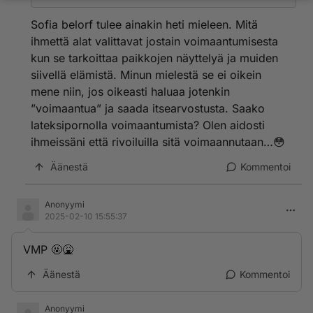
Sofia belorf tulee ainakin heti mieleen. Mitä
ihmettä alat valittavat jostain voimaantumisesta
kun se tarkoittaa paikkojen näyttelyä ja muiden
siivellä elämistä. Minun mielestä se ei oikein
mene niin, jos oikeasti haluaa jotenkin
”voimaantua” ja saada itsearvostusta. Saako
lateksipornolla voimaantumista? Olen aidosti
ihmeissäni että rivoiluilla sitä voimaannutaan…😳
Äänestä
Kommentoi
Anonyymi
2025-02-10 15:55:37
VMP 🤬🤮
Äänestä
Kommentoi
Anonyymi