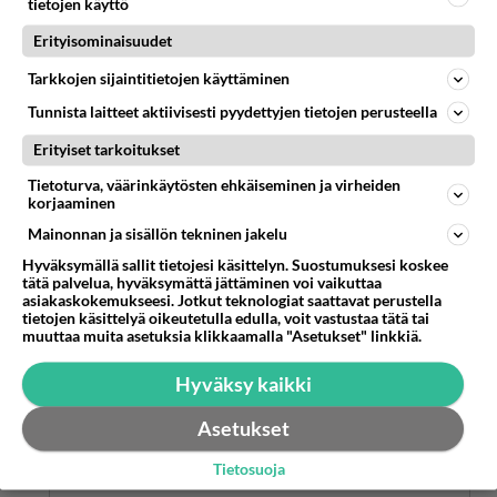
tietojen käyttö
Anonyymi
2025-02-10 15:38:31
Erityisominaisuudet
Tarkkojen sijaintitietojen käyttäminen
No joo,tästä voi olla montaa mieltä.
Tunnista laitteet aktiivisesti pyydettyjen tietojen perusteella
Äänestä
Kommentoi
Erityiset tarkoitukset
Anonyymi
Tietoturva, väärinkäytösten ehkäiseminen ja virheiden
korjaaminen
2025-02-14 07:20:33
Mainonnan ja sisällön tekninen jakelu
Toiset naiset elävät ainoastaan reisiään levitellen
Hyväksymällä sallit tietojesi käsittelyn. Suostumuksesi koskee
ja viettävät kokoajan luksuselämää.
tätä palvelua, hyväksymättä jättäminen voi vaikuttaa
asiakaskokemukseesi. Jotkut teknologiat saattavat perustella
Äänestä
Kommentoi
tietojen käsittelyä oikeutetulla edulla, voit vastustaa tätä tai
muuttaa muita asetuksia klikkaamalla "Asetukset" linkkiä.
Anonyymi
Hyväksy kaikki
2025-02-15 19:26:22
Asetukset
Anonyymi
kirjoitti:
Toiset naiset elävät ainoastaan reisiään levitellen ja
Tietosuoja
viettävät kokoajan luksuselämää.