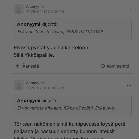
Anonyymi
2025-02-12 03:09:08
Anonyymi
kirjoitti:
Erika on "rivosti" ihana, YESS! JATKOON!!
Rivosti,pyntätty.Juhla,karkeloon.
Sillä.Ykköspalille.
Äänestä
Kommentoi
Anonyymi
2025-02-13 00:08:28
Anonyymi
kirjoitti:
Ei voi verrata Kikkaan. Kikka oli söötti, Erika rivo.
Törkeän näköinen siinä kumipuvussa löysä perä
paljaana ja nassuun vedetty kunnon lateksit
telalla. Oikeasti ruma tapaus koska niin