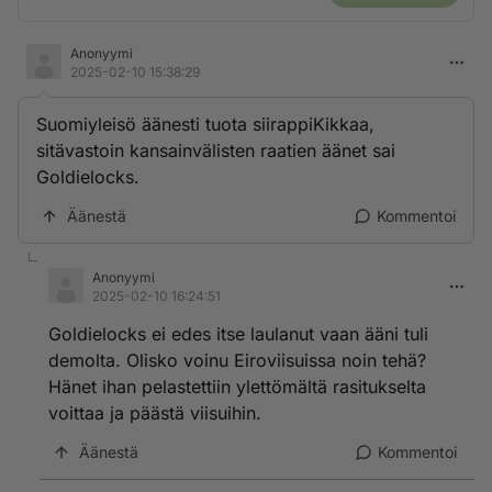
Anonyymi
2025-02-10 15:38:29
Suomiyleisö äänesti tuota siirappiKikkaa,
sitävastoin kansainvälisten raatien äänet sai
Goldielocks.
Äänestä
Kommentoi
Anonyymi
2025-02-10 16:24:51
Goldielocks ei edes itse laulanut vaan ääni tuli
demolta. Olisko voinu Eiroviisuissa noin tehä?
Hänet ihan pelastettiin ylettömältä rasitukselta
voittaa ja päästä viisuihin.
Äänestä
Kommentoi