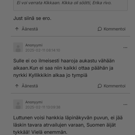
Ei voi verrata Kikkaan. Kikka oli söötti, Erika rivo.
Just siinä se ero.
Äänestä
Kommentoi
Anonyymi
2025-02-11 08:14:10
Sulle ei oo ilmeisesti haaroja aukastu vähään
aikaan.Kun ei saa niin kaikki ottaa päähän ja
nyrkki Kyllikkikin alkaa jo tympiä
Äänestä
Kommentoi
Anonyymi
2025-02-11 13:09:38
Luttunen voisi hankkia läpinäkyvän puvun, ei jää
läskin tavara atrvailujen varaan, Suomen äijät
tykkää! Vielä enemmän.