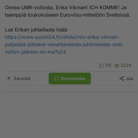
Onnea UMK-voitosta, Erika Vikman! ICH KOMME! Ja
tsemppiä toukokuiseen Euroviisu-mittelöön Sveitsissä.
Lue Erikan juhlaillasta lisää:
https://www.suomi24.fi/viihde/mtv-erika-vikman-
paljastaa-pitkaksi-venahtaneesta-juhlimisesta-umk-
voiton-jalkeen-en-ma?s24
115
3339
Äänestä
Kommentoi
Jaa