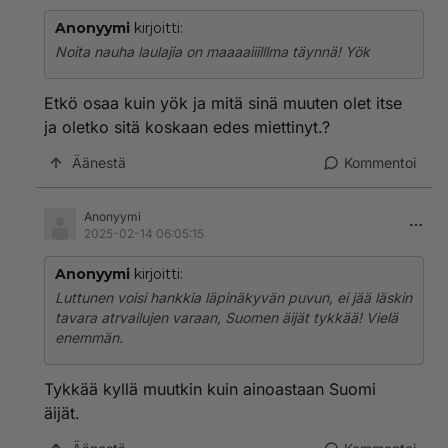
Anonyymi
kirjoitti:
Noita nauha laulajia on maaaaiiilllma täynnä! Yök
Etkö osaa kuin yök ja mitä sinä muuten olet itse
ja oletko sitä koskaan edes miettinyt.?
Äänestä
Kommentoi
Anonyymi
2025-02-14 06:05:15
Anonyymi
kirjoitti:
Luttunen voisi hankkia läpinäkyvän puvun, ei jää läskin
tavara atrvailujen varaan, Suomen äijät tykkää! Vielä
enemmän.
Tykkää kyllä muutkin kuin ainoastaan Suomi
äijät.