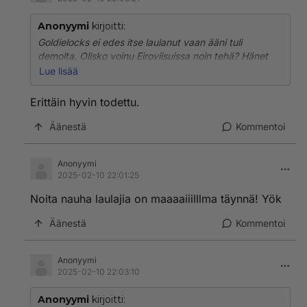
Anonyymi
kirjoitti:
Goldielocks ei edes itse laulanut vaan ääni tuli
demolta. Olisko voinu Eiroviisuissa noin tehä? Hänet
ihan pelastettiin ylettömältä rasitukselta voittaa ja
Lue lisää
päästä viisuihin.
Erittäin hyvin todettu.
Äänestä
Kommentoi
Anonyymi
2025-02-10 22:01:25
Noita nauha laulajia on maaaaiiilllma täynnä! Yök
Äänestä
Kommentoi
Anonyymi
2025-02-10 22:03:10
Anonyymi
kirjoitti: