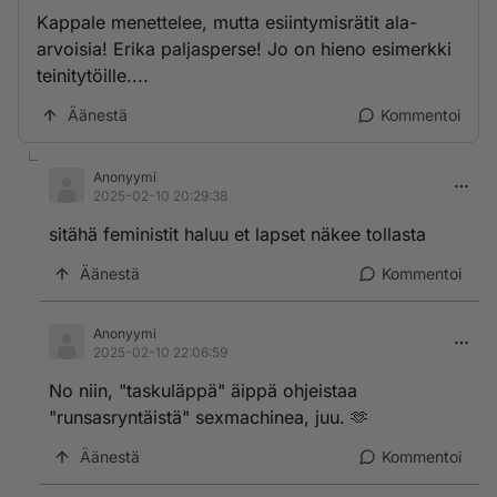
Kappale menettelee, mutta esiintymisrätit ala-
arvoisia! Erika paljasperse! Jo on hieno esimerkki
teinitytöille....
Äänestä
Kommentoi
Anonyymi
2025-02-10 20:29:38
sitähä feministit haluu et lapset näkee tollasta
Äänestä
Kommentoi
Anonyymi
2025-02-10 22:06:59
No niin, "taskuläppä" äippä ohjeistaa
"runsasryntäistä" sexmachinea, juu. 🫶
Äänestä
Kommentoi