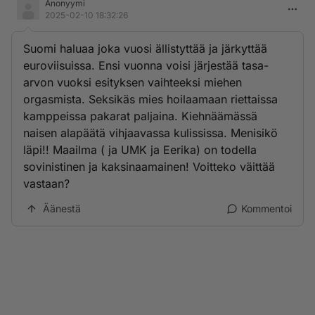
Anonyymi
2025-02-10 18:32:26
Suomi haluaa joka vuosi ällistyttää ja järkyttää
euroviisuissa. Ensi vuonna voisi järjestää tasa-
arvon vuoksi esityksen vaihteeksi miehen
orgasmista. Seksikäs mies hoilaamaan riettaissa
kamppeissa pakarat paljaina. Kiehnäämässä
naisen alapäätä vihjaavassa kulississa. Menisikö
läpi!! Maailma ( ja UMK ja Eerika) on todella
sovinistinen ja kaksinaamainen! Voitteko väittää
vastaan?
Äänestä
Kommentoi