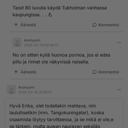
Taisit 80 luvulla käydä Tukholman vanhassa
kaupungissa. . . 💪
Äänestä
Kommentoi
Anonyymi
2025-02-14 05:34:17
No on sitten kyllä huonoa pornoa, jos ei edes
pillu ja rinnat ole näkyvissä naisella.
Äänestä
Kommentoi
Anonyymi
2025-02-10 21:59:41
Hyvä Erika, olet todellakin mahtava, niin
laulullisetikin (mm. Tangokuningatar), koska
osaamista löytyy tarvittaessa, ja se mikä ei ole,e
se tärkein, mutta auwan nauravan seksijäs