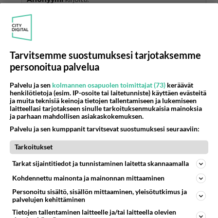
Annetaan kaikkien kukkien kukkia!
Näin on, ei yksin naisen kauneus riitä yhtään
mihinkään, pitää olla aivokapasiteettia ja hyvä
Tarvitsemme suostumuksesi tarjotaksemme
ammatti naisella ja olla itsenäinen omas
personoitua palvelua
elämässään.
Palvelu ja sen
kolmannen osapuolen toimittajat (73)
keräävät
Äänestä
Kommentoi
henkilötietoja (esim. IP-osoite tai laitetunniste) käyttäen evästeitä
ja muita teknisiä keinoja tietojen tallentamiseen ja lukemiseen
laitteellasi tarjotakseen sinulle tarkoituksenmukaisia mainoksia
Anonyymi
ja parhaan mahdollisen asiakaskokemuksen.
2025-02-14 22:36:53
Palvelu ja sen kumppanit tarvitsevat suostumuksesi seuraaviin:
Anonyymi
kirjoitti:
Tarkoitukset
Ei voita koko Euroviisuja.
Tarkat sijaintitiedot ja tunnistaminen laitetta skannaamalla
Kohdennettu mainonta ja mainonnan mittaaminen
Viimeisen 5 joukkoon jää.
Personoitu sisältö, sisällön mittaaminen, yleisötutkimus ja
Äänestä
Kommentoi
palvelujen kehittäminen
Tietojen tallentaminen laitteelle ja/tai laitteella olevien