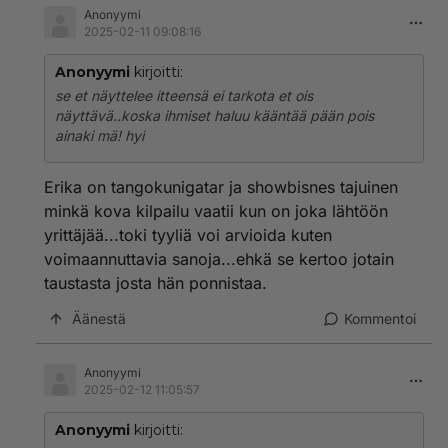
Anonyymi
2025-02-11 09:08:16
Anonyymi
kirjoitti:
se et näyttelee itteensä ei tarkota et ois
näyttävä..koska ihmiset haluu kääntää pään pois
ainaki mä! hyi
Erika on tangokunigatar ja showbisnes tajuinen
minkä kova kilpailu vaatii kun on joka lähtöön
yrittäjää...toki tyyliä voi arvioida kuten
voimaannuttavia sanoja...ehkä se kertoo jotain
taustasta josta hän ponnistaa.
Äänestä
Kommentoi
Anonyymi
2025-02-12 11:05:57
Anonyymi
kirjoitti: