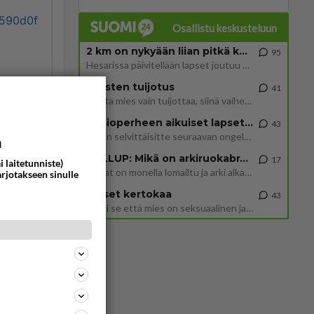
2590d0f
Osallistu keskusteluun
2 km on nykyään liian pitkä koulumatka
95
Hesarissa päivitellään lapset joutuu nyt kulkemaan 2 km kouluun jösses. Ruostefillarilla tuo matka menee vaikka miten äk
Miesten tuijotus
41
ommentoi
Mutta mies vain tuijottaa, siinä vaiheessa käännän itse pään pois. Mikä juttu? Yleensä jos joku tuijottaa tai katsoo, hä
Uusioperheen aikuiset lapset tyhjentää jääkaapin käydessään
43
Miten selvittäisitte seuraavan ongelman, meillä on uusioperhe, minulla teini-ikäiset lapset ja puolisolla aikuiset, jotk
a
GALLUP: Mikä on arkiruokabravuurisi?
17
i laitetunniste)
Lomat on monella lomailtu ja arki alkaa. Se voi tarkoittaa myös sitä, että grillailut on grillattu ja palataan arjen ruo
arjotakseen sinulle
ää
Naiset kertokaa
43
Miksi se että mies on seksuaalinen ja haluaa seksiä ja te olette hänen mielestänne haluttava on vastenmielistä? Mikä sii
ommentoi