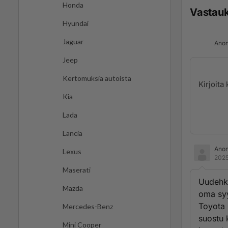
Honda
Vastau
Hyundai
Jaguar
Anon
Jeep
Kertomuksia autoista
Kia
Lada
Lancia
Ano
Lexus
2025
Maserati
Uudehko
Mazda
oma sy
Toyota 
Mercedes-Benz
suostu 
Mini Cooper