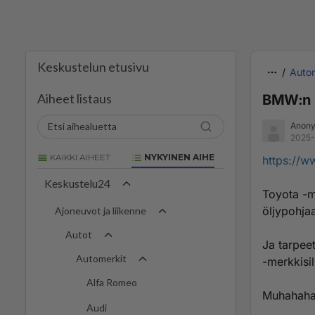
Keskustelun etusivu
Autom
Aiheet listaus
BMW:n m
Anony
2025-
KAIKKI AIHEET
NYKYINEN AIHE
https://w
Keskustelu24
Toyota -me
öljypohja
Ajoneuvot ja liikenne
Autot
Ja tarpee
Automerkit
-merkkisil
Alfa Romeo
Muhahaha
Audi