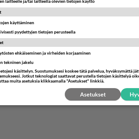
n laitteelle ja/tai laitteella olevien tietojen käyttö
i on kylläkin Skoda ja se toinen jokan halkesi kahtia oli Tojo
t
estä
K
etojen käyttäminen
iivisesti pyydettyjen tietojen perusteella
Anonyymi
025-04-30 17:46:03
et
kö se ollutkaan Skooda audi?
äytösten ehkäiseminen ja virheiden korjaaminen
ön tekninen jakelu
nestä
K
ietojesi käsittelyn. Suostumuksesi koskee tätä palvelua, hyväksymättä jä
mukseesi. Jotkut teknologiat saattavat perustella tietojen käsittelyä oike
uttaa muita asetuksia klikkaamalla "Asetukset" linkkiä.
Asetukset
Hyv