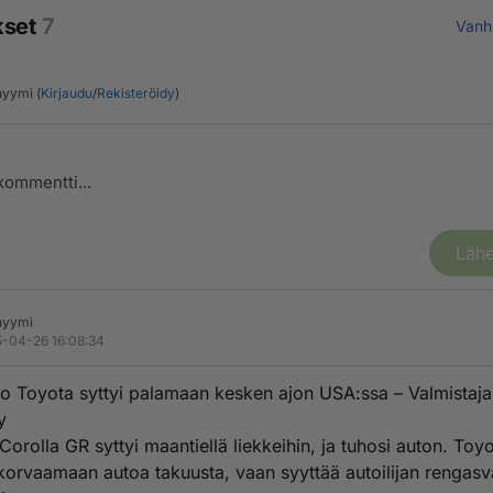
kset
7
Vanh
yymi (
Kirjaudu
/
Rekisteröidy
)
Lähe
nyymi
-04-26 16:08:34
 Toyota syttyi palamaan kesken ajon USA:ssa – Valmistaja
y
Corolla GR syttyi maantiellä liekkeihin, ja tuhosi auton. Toyo
korvaamaan autoa takuusta, vaan syyttää autoilijan rengasv