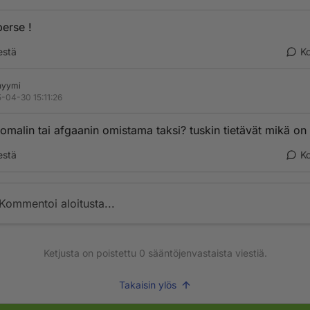
perse !
estä
K
nyymi
-04-30 15:11:26
somalin tai afgaanin omistama taksi? tuskin tietävät mikä on
estä
K
Kommentoi aloitusta...
Ketjusta on poistettu
0
sääntöjenvastaista viestiä.
Takaisin ylös