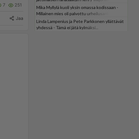
7
251
Mika Myllylä kuoli yksin omassa kodissaan -
Millainen mies oli palvottu urheilusankari?
Jaa
Linda Lampenius ja Pete Parkkonen yllättävät
yhdessä - Tämä ei jätä kylmäksi...