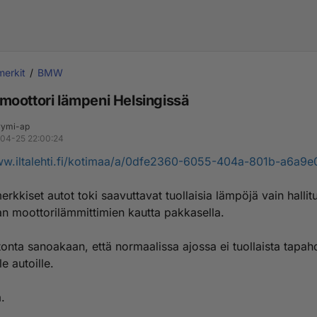
erkit
BMW
oottori lämpeni Helsingissä
ymi-ap
04-25 22:00:24
ww.iltalehti.fi/kotimaa/a/0dfe2360-6055-404a-801b-a6a9
rkkiset autot toki saavuttavat tuollaisia lämpöjä vain hallitu
an moottorilämmittimien kautta pakkasella.
tonta sanoakaan, että normaalissa ajossa ei tuollaista tapa
le autoille.
.