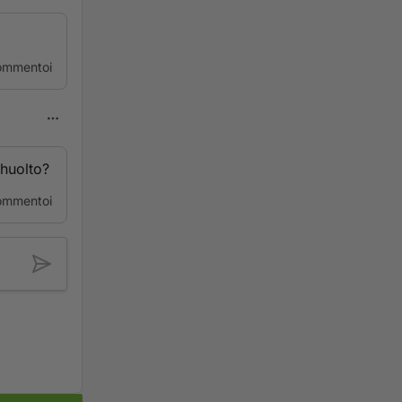
ommentoi
 huolto?
ommentoi