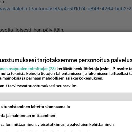
ia.
/www.iltalehti.fi/autouutiset/a/4e591d74-b846-4264-bcb2-
yotia iloisesti ihan päivittäin.
estä
K
nyymi
uostumuksesi tarjotaksemme personoitua palvelu
-04-26 16:18:24
nen osapuolen toimittajat (73)
keräävät henkilötietoja (esim. IP-osoite ta
 muita teknisiä keinoja tietojen tallentamiseen ja lukemiseen laitteellasi t
inen päivänsankari on kuitenkin sakkonastarengas-Lexus
a mainoksia ja parhaan mahdollisen asiakaskokemuksen.
issä. Ylinopeudesta ja kolaroinnista Pastersteinit antavat lis
anit tarvitsevat suostumuksesi seuraaviin:
uspisteitä.
/www.is.fi/kotimaa/art-2000011193877.html
estä
K
t ja tunnistaminen laitetta skannaamalla
ta ja mainonnan mittaaminen
nyymi
sisällön mittaaminen, yleisötutkimus ja palvelujen kehittäminen
-04-26 16:44:11