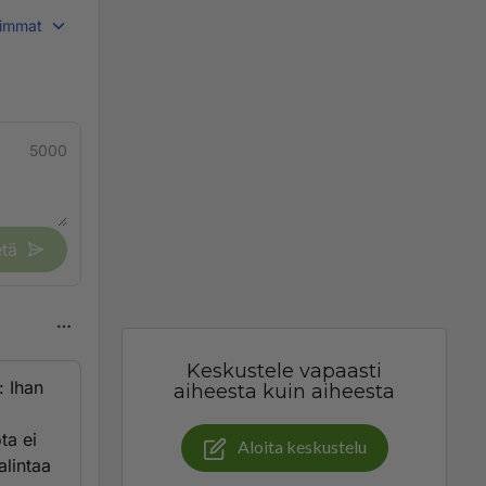
immat
5000
tä
Keskustele vapaasti
: Ihan
aiheesta kuin aiheesta
ta ei
Aloita keskustelu
alintaa