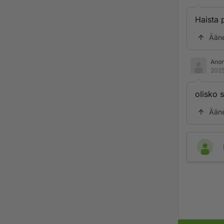
Haista 
Ään
Ano
2025
olisko 
Ään