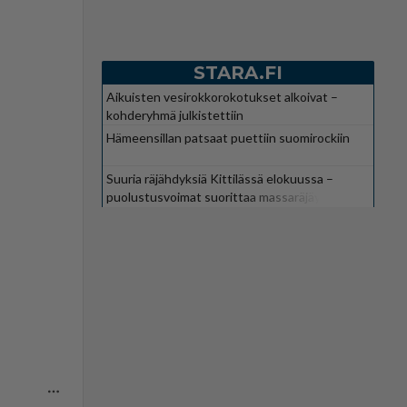
STARA.FI
Aikuisten vesirokkorokotukset alkoivat –
kohderyhmä julkistettiin
Hämeensillan patsaat puettiin suomirockiin
Suuria räjähdyksiä Kittilässä elokuussa –
puolustusvoimat suorittaa massaräjäytyksiä