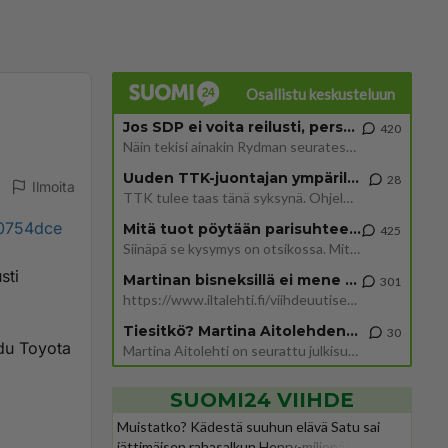
Osallistu keskusteluun
Jos SDP ei voita reilusti, persut kumoavat demokratian Suomesta
420
Näin tekisi ainakin Rydman seuratessaan idolinsa Trumpin mallia https://www.is.fi/politiikka/art-2000012187244.html
Uuden TTK-juontajan ympärillä epätietoisuus sakenee - Nyt MTV hämmentää soppaa
28
Ilmoita
TTK tulee taas tänä syksynä. Ohjelman uudet tähtioppilaat julkistetaan torstaina 6. elokuuta klo 14 alkavassa lehdistö
e0754dce
Mitä tuot pöytään parisuhteessa?
425
Siinäpä se kysymys on otsikossa. Mitäpä siis tuot/toisit pöytään parisuhteessa? Oletko mies vai nainen? Koetko sen mitä
sti
Martinan bisneksillä ei mene hyvin
301
https://www.iltalehti.fi/viihdeuutiset/a/c46da6ab-340f-4790-aaa7-0865eed2336 Yrityksen konkurssihakemus on tullut kärä
Tiesitkö? Martina Aitolehden isäpuoli on tämä suosittu laulaja
30
hdu Toyota
Martina Aitolehti on seurattu julkisuuden henkilö. Lähipiiriin mahtuu muitakin tunnettuja henkilöitä. Tiesitkö, että Ma
SUOMI24 VIIHDE
Muistatko? Kädestä suuhun elävä Satu sai
jättimäisen rahasalkun Henry-miljonääriltä