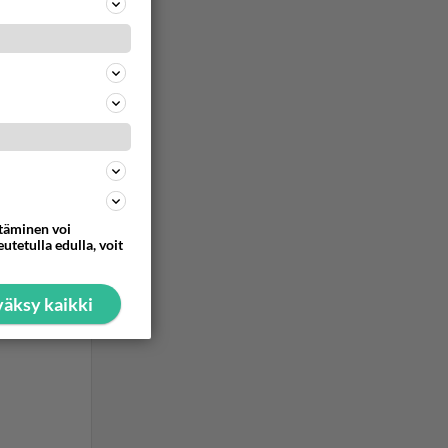
ta lexus
ommentoi
ommentoi
ttäminen voi
utetulla edulla, voit
äksy kaikki