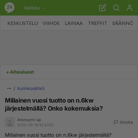
Valikko
KESKUSTELU
VIIHDE
LAINAA
TREFFIT
SÄÄNNÖT
Aihealueet
Aurinkosähkö
Millainen vuosi tuotto on n.6kw
järjestelmällä? Onko kokemuksia?
Anonyymi-ap
Ilmoita
2025-05-18 10:43:57
Millainen vuosi tuotto on n.6kw järjestelmällä?