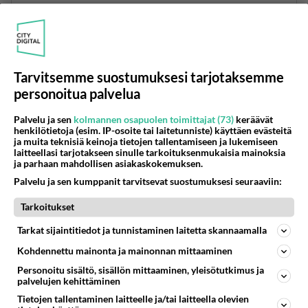
Takaavat kansan ostovoiman ja näin
oienyrittäjätkin pärjäävät hienosti ilman
konkursseja
Äänestä
Kommentoi
Tarvitsemme suostumuksesi tarjotaksemme
personoitua palvelua
Anonyymi
2025-05-19 08:35:14
Palvelu ja sen
kolmannen osapuolen toimittajat (73)
keräävät
henkilötietoja (esim. IP-osoite tai laitetunniste) käyttäen evästeitä
ja muita teknisiä keinoja tietojen tallentamiseen ja lukemiseen
Riippuu ihan olosuhteista, paneelien suunnasta,
laitteellasi tarjotakseen sinulle tarkoituksenmukaisia mainoksia
kulmasta, varjostuksesta jne... Jos on
ja parhaan mahdollisen asiakaskokemuksen.
opitimaaliset olosuhteet, niin voisi tulla jopa
Palvelu ja sen kumppanit tarvitsevat suostumuksesi seuraaviin:
~6000 kWh vuodessa.
Tarkoitukset
Meillä 4,5 kWp ja tuotto on ollut keskimäärin 4500
Tarkat sijaintitiedot ja tunnistaminen laitetta skannaamalla
kWh vuodessa.
Kohdennettu mainonta ja mainonnan mittaaminen
Tällä hetkellä, eli klo 8,30 tulee jo 3600W ja sillä
Personoitu sisältö, sisällön mittaaminen, yleisötutkimus ja
latailee kivasti sähköautoa.
palvelujen kehittäminen
Tietojen tallentaminen laitteelle ja/tai laitteella olevien
Äänestä
Kommentoi