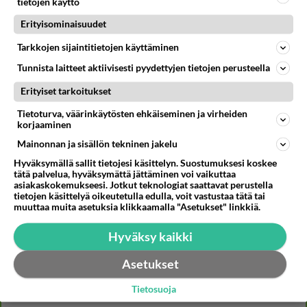
tietojen käyttö
Erityisominaisuudet
Kommentoi aloitusta...
Tarkkojen sijaintitietojen käyttäminen
Tunnista laitteet aktiivisesti pyydettyjen tietojen perusteella
Ketjusta on poistettu
1
sääntöjenvastaista viestiä.
Erityiset tarkoitukset
Tietoturva, väärinkäytösten ehkäiseminen ja virheiden
Takaisin ylös
korjaaminen
Mainonnan ja sisällön tekninen jakelu
LUETUIMMAT KESKUSTELUT
Hyväksymällä sallit tietojesi käsittelyn. Suostumuksesi koskee
tätä palvelua, hyväksymättä jättäminen voi vaikuttaa
PÄIVÄ
VIIKKO
KUUKAUSI
asiakaskokemukseesi. Jotkut teknologiat saattavat perustella
tietojen käsittelyä oikeutetulla edulla, voit vastustaa tätä tai
muuttaa muita asetuksia klikkaamalla "Asetukset" linkkiä.
396
Mitä tuot pöytään parisuhteessa?
1600
Siinäpä se kysymys on otsikossa. Mitäpä siis tuot/toisit pöytään parisuhteessa? Oletko mies vai nainen? Koetko sen mitä
Hyväksy kaikki
04.08.2026 16:53
Sinkut
Asetukset
269
Martinan bisneksillä ei mene hyvin
1052
https://www.iltalehti.fi/viihdeuutiset/a/c46da6ab-340f-4790-aaa7-0865eed2336 Yrityksen konkurssihakemus on tullut kärä
Tietosuoja
05.08.2026 05:51
Kotimaiset julkkisjuorut