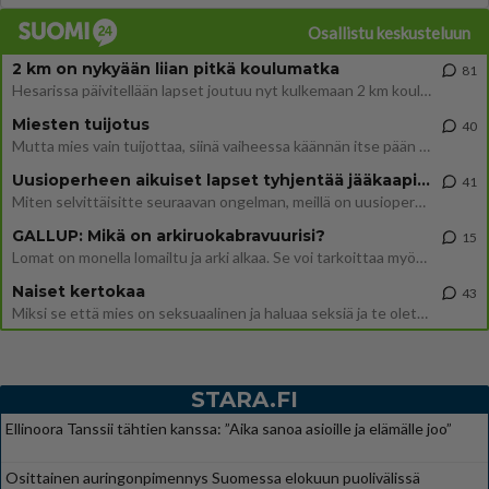
Osallistu keskusteluun
2 km on nykyään liian pitkä koulumatka
81
Hesarissa päivitellään lapset joutuu nyt kulkemaan 2 km kouluun jösses. Ruostefillarilla tuo matka menee vaikka miten äk
Miesten tuijotus
40
Mutta mies vain tuijottaa, siinä vaiheessa käännän itse pään pois. Mikä juttu? Yleensä jos joku tuijottaa tai katsoo, hä
Uusioperheen aikuiset lapset tyhjentää jääkaapin käydessään
41
Miten selvittäisitte seuraavan ongelman, meillä on uusioperhe, minulla teini-ikäiset lapset ja puolisolla aikuiset, jotk
GALLUP: Mikä on arkiruokabravuurisi?
15
Lomat on monella lomailtu ja arki alkaa. Se voi tarkoittaa myös sitä, että grillailut on grillattu ja palataan arjen ruo
Naiset kertokaa
43
Miksi se että mies on seksuaalinen ja haluaa seksiä ja te olette hänen mielestänne haluttava on vastenmielistä? Mikä sii
STARA.FI
Ellinoora Tanssii tähtien kanssa: ”Aika sanoa asioille ja elämälle joo”
Osittainen auringonpimennys Suomessa elokuun puolivälissä