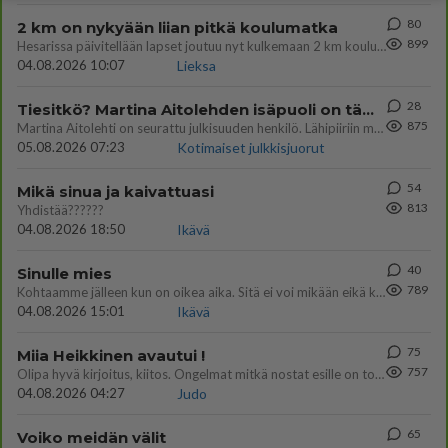
80
2 km on nykyään liian pitkä koulumatka
899
Hesarissa päivitellään lapset joutuu nyt kulkemaan 2 km kouluun jösses. Ruostefillarilla tuo matka menee vaikka miten äk
04.08.2026 10:07
Lieksa
28
Tiesitkö? Martina Aitolehden isäpuoli on tämä suosittu laulaja
875
Martina Aitolehti on seurattu julkisuuden henkilö. Lähipiiriin mahtuu muitakin tunnettuja henkilöitä. Tiesitkö, että Ma
05.08.2026 07:23
Kotimaiset julkkisjuorut
54
Mikä sinua ja kaivattuasi
813
Yhdistää??????
04.08.2026 18:50
Ikävä
40
Sinulle mies
789
Kohtaamme jälleen kun on oikea aika. Sitä ei voi mikään eikä kukaan estää <3 <3
04.08.2026 15:01
Ikävä
75
Miia Heikkinen avautui !
757
Olipa hyvä kirjoitus, kiitos. Ongelmat mitkä nostat esille on todellisia ja tämä ylimielisyys totta ja se näkyy kaikessa
04.08.2026 04:27
Judo
65
Voiko meidän välit