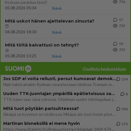
736
Koskaan parantua tästä?
05.08.2026 05:34
Ikävä
57
Mitä uskot hänen ajattelevan sinusta?
732
😇
04.08.2026 18:30
Ikävä
59
Mitä töitä kaivattusi on tehnyt?
725
😅
05.08.2026 13:25
Ikävä
Osallistu keskusteluun
Jos SDP ei voita reilusti, persut kumoavat demokratian Suomesta
234
Näin tekisi ainakin Rydman seuratessaan idolinsa Trumpin mallia https://www.is.fi/politiikka/art-2000012187244.html
Uuden TTK-juontajan ympärillä epätietoisuus sakenee - Nyt MTV hämmentää soppaa
8
TTK tulee taas tänä syksynä. Ohjelman uudet tähtioppilaat julkistetaan torstaina 6. elokuuta klo 14 alkavassa lehdistö
Mitä tuot pöytään parisuhteessa?
396
Siinäpä se kysymys on otsikossa. Mitäpä siis tuot/toisit pöytään parisuhteessa? Oletko mies vai nainen? Koetko sen mitä
Martinan bisneksillä ei mene hyvin
270
https://www.iltalehti.fi/viihdeuutiset/a/c46da6ab-340f-4790-aaa7-0865eed2336 Yrityksen konkurssihakemus on tullut kärä