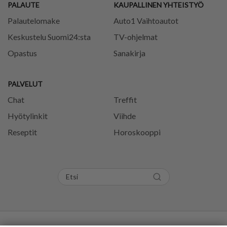
PALAUTE
KAUPALLINEN YHTEISTYÖ
Palautelomake
Auto1 Vaihtoautot
Keskustelu Suomi24:sta
TV-ohjelmat
Opastus
Sanakirja
PALVELUT
Chat
Treffit
Hyötylinkit
Viihde
Reseptit
Horoskooppi