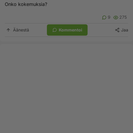
Onko kokemuksia?
9
275
Äänestä
Kommentoi
Jaa