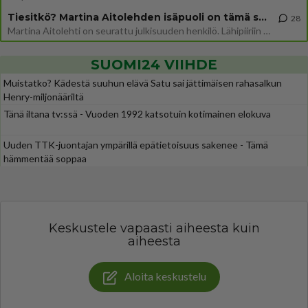
Tiesitkö? Martina Aitolehden isäpuoli on tämä suosittu laulaja
28
Martina Aitolehti on seurattu julkisuuden henkilö. Lähipiiriin mahtuu muitakin tunnettuja henkilöitä. Tiesitkö, että Ma
SUOMI24 VIIHDE
Muistatko? Kädestä suuhun elävä Satu sai jättimäisen rahasalkun
Henry-miljonääriltä
Tänä iltana tv:ssä - Vuoden 1992 katsotuin kotimainen elokuva
Uuden TTK-juontajan ympärillä epätietoisuus sakenee - Tämä
hämmentää soppaa
Keskustele vapaasti aiheesta kuin
aiheesta
Aloita keskustelu