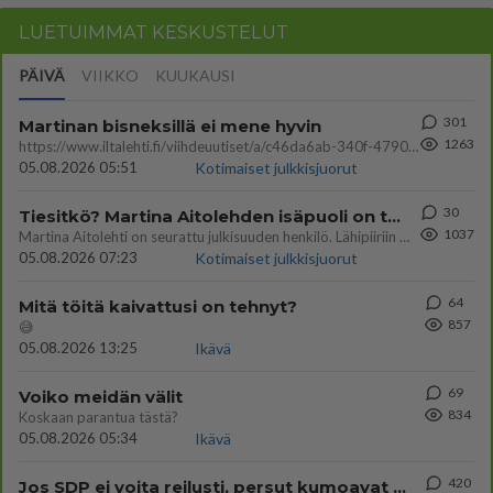
LUETUIMMAT KESKUSTELUT
PÄIVÄ
VIIKKO
KUUKAUSI
301
Martinan bisneksillä ei mene hyvin
1263
https://www.iltalehti.fi/viihdeuutiset/a/c46da6ab-340f-4790-aaa7-0865eed2336 Yrityksen konkurssihakemus on tullut kärä
05.08.2026 05:51
Kotimaiset julkkisjuorut
30
Tiesitkö? Martina Aitolehden isäpuoli on tämä suosittu laulaja
1037
Martina Aitolehti on seurattu julkisuuden henkilö. Lähipiiriin mahtuu muitakin tunnettuja henkilöitä. Tiesitkö, että Ma
05.08.2026 07:23
Kotimaiset julkkisjuorut
64
Mitä töitä kaivattusi on tehnyt?
857
😅
05.08.2026 13:25
Ikävä
69
Voiko meidän välit
834
Koskaan parantua tästä?
05.08.2026 05:34
Ikävä
420
Jos SDP ei voita reilusti, persut kumoavat demokratian Suomesta