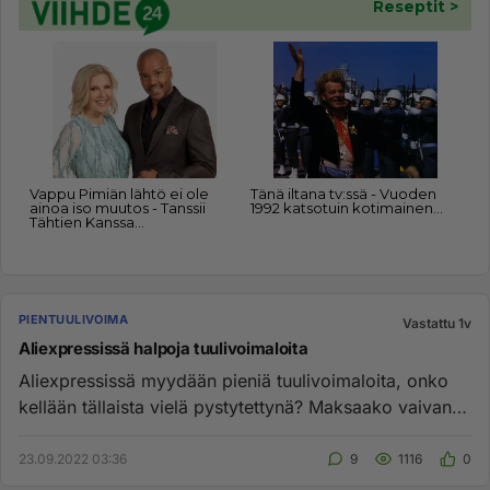
PIENTUULIVOIMA
Vastattu 1v
Aliexpressissä halpoja tuulivoimaloita
Aliexpressissä myydään pieniä tuulivoimaloita, onko
kellään tällaista vielä pystytettynä? Maksaako vaivan,
tuottaako säh...
23.09.2022 03:36
9
1116
0