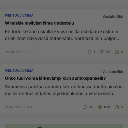
PIENTUULIVOIMA
Vastattu 5kk
Windside myllyjen hinta tiedustelu
En todellakaan uskalla kysyä heiltä itseltään koska ei
ol ehinnat näkyvissä mitenkään. Varmasti niin paljon
että kauhist...
25.04.2025 07:33
1
611
0
PIENTUULIVOIMA
Vastattu 9kk
Onko tuulivoima järkevämpi kuin aurinkopaneelit?
Suomessa paistaa aurinko kerran kuussa mutta ainakin
meillä on tuullut lähes myrskylukemilla vitutukseen
asti....
09.06.2025 01:14
20
870
0