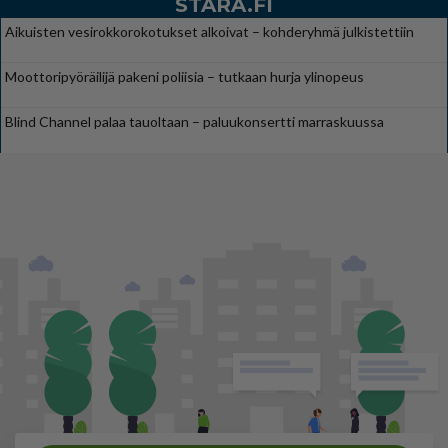
STARA.FI
Aikuisten vesirokkorokotukset alkoivat – kohderyhmä julkistettiin
Moottoripyöräilijä pakeni poliisia – tutkaan hurja ylinopeus
Blind Channel palaa tauoltaan – paluukonsertti marraskuussa