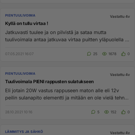
PIENTUULIVOIMA
Vastattu 4v
Kyllä on tullu virtaa !
Jatkuvasti tuulee ja on pilvistä ja sataa mutta
tuulivoimala antaa jatkuvaa virtaa puitten yläpuolella !
Onneksi ostin h...
07.05.2021 16:07
25
1678
0
PIENTUULIVOIMA
Vastattu 4v
Tuulivoimala PIENI rappusten sulatukseen
Eli jotain 20W vastus rappuseen maton alle eli 12v
peilin sulanapito elementti ja mitään en ole vielä tehnyt
paitsi on ...
28.10.2021 10:16
5
152
0
LÄMMITYS JA SÄHKÖ
Vastattu 4v