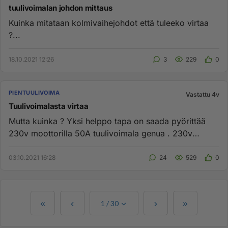
tuulivoimalan johdon mittaus
Kuinka mitataan kolmivaihejohdot että tuleeko virtaa
?...
18.10.2021 12:26
3
229
0
PIENTUULIVOIMA
Vastattu 4v
Tuulivoimalasta virtaa
Mutta kuinka ? Yksi helppo tapa on saada pyörittää
230v moottorilla 50A tuulivoimala genua . 230v
moottori vie vähemm...
03.10.2021 16:28
24
529
0
1
/
30