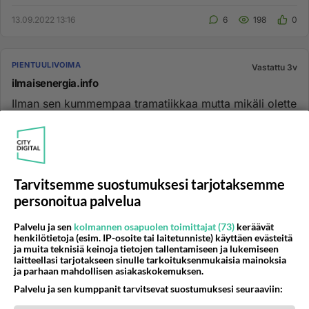
että suu...
13.09.2022 13:16
6
198
0
PIENTUULIVOIMA
Vastattu 3v
ilmaisenergia.info
Ilman sen kummempaa tramatiikkaa mutta mikäli olette
kirjoittamassa siellä niin minusta tehtiin ilmeisesti
varaoittava e...
26.05.2011 10:10
17
2129
0
Tarvitsemme suostumuksesi tarjotaksemme
personoitua palvelua
LÄMMITYS JA SÄHKÖ
Vastattu 3v
Tuulivoimala mökille?
Palvelu ja sen
kolmannen osapuolen toimittajat (73)
keräävät
Olen suunnitellut tuulivoimalan hankintaa mökille ensi
henkilötietoja (esim. IP-osoite tai laitetunniste) käyttäen evästeitä
ja muita teknisiä keinoja tietojen tallentamiseen ja lukemiseen
kesäksi. Tuulivoimaloita hankkineilla on varman
laitteellasi tarjotakseen sinulle tarkoituksenmukaisia mainoksia
kokemuspräistä t...
ja parhaan mahdollisen asiakaskokemuksen.
20.12.2017 12:44
37
27853
0
Palvelu ja sen kumppanit tarvitsevat suostumuksesi seuraaviin: