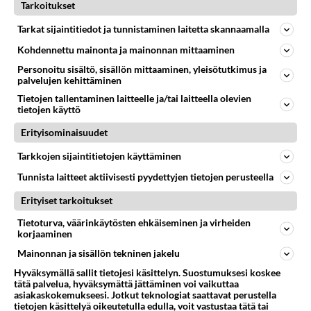
Tarkoitukset
PIENTUULIVOIMA
Vastattu 4v
Tarkat sijaintitiedot ja tunnistaminen laitetta skannaamalla
3kw pientuulivoimala ongelma
Kohdennettu mainonta ja mainonnan mittaaminen
Tuulivoimalasta lähtevät kaapelit ovat 3vaiheisia ac ja
Personoitu sisältö, sisällön mittaaminen, yleisötutkimus ja
20cm matkalta sulaneita ? Mikä vois olla syynä
palvelujen kehittäminen
johtojen sulamis...
Tietojen tallentaminen laitteelle ja/tai laitteella olevien
tietojen käyttö
16.03.2022 16:47
4
677
0
Erityisominaisuudet
Tarkkojen sijaintitietojen käyttäminen
PIENTUULIVOIMA
Vastattu 4v
Tuulesta temmattua rahaa
Tunnista laitteet aktiivisesti pyydettyjen tietojen perusteella
Pirkanmaalla on ollut poikkeuksellisen vähän
Erityiset tarkoitukset
tuulivoimaloita, mutta pian tilanne muuttuu.
Tietoturva, väärinkäytösten ehkäiseminen ja virheiden
Teknologian kehitys mahdollist...
korjaaminen
20.02.2022 09:41
11
161
0
Mainonnan ja sisällön tekninen jakelu
Hyväksymällä sallit tietojesi käsittelyn. Suostumuksesi koskee
tätä palvelua, hyväksymättä jättäminen voi vaikuttaa
asiakaskokemukseesi. Jotkut teknologiat saattavat perustella
tietojen käsittelyä oikeutetulla edulla, voit vastustaa tätä tai