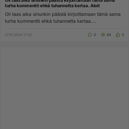
Oli taas aika sinunkin päästä kirjoittamaan tämä sama
turha kommentti ehkä tuhannetta kertaa. Aloit
Oli taas aika sinunkin päästä kirjoittamaan tämä sama
turha kommentti ehkä tuhannetta kertaa.
Aloitusvalittaja iski taa...
27.10.2024 17:33
0
64
0