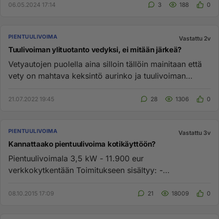
06.05.2024 17:14
3
188
0
PIENTUULIVOIMA
Vastattu 2v
Tuulivoiman ylituotanto vedyksi, ei mitään järkeä?
Vetyautojen puolella aina silloin tällöin mainitaan että
vety on mahtava keksintö aurinko ja tuulivoiman
ylimääräiseen v...
21.07.2022 19:45
28
1306
0
PIENTUULIVOIMA
Vastattu 3v
Kannattaako pientuulivoima kotikäyttöön?
Pientuulivoimala 3,5 kW - 11.900 eur
verkkokytkentään Toimitukseen sisältyy: -
Tuulivoimala - Ohjausyksikkö (tasasuunta...
08.10.2015 17:09
21
18009
0