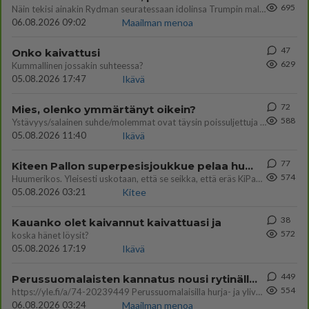
695
Näin tekisi ainakin Rydman seuratessaan idolinsa Trumpin mallia https://www.is.fi/politiikka/art-2000012187244.html
06.08.2026 09:02
Maailman menoa
47
Onko kaivattusi
629
Kummallinen jossakin suhteessa?
05.08.2026 17:47
Ikävä
72
Mies, olenko ymmärtänyt oikein?
588
Ystävyys/salainen suhde/molemmat ovat täysin poissuljettuja asioita? Nainen
05.08.2026 11:40
Ikävä
77
Kiteen Pallon superpesisjoukkue pelaa huumeiden vaikutuksen alaisena
574
Huumerikos. Yleisesti uskotaan, että se seikka, että eräs KiPan pelaaja kärähtää huumeista, on vain jäävuoren huippu. M
05.08.2026 03:21
Kitee
38
Kauanko olet kaivannut kaivattuasi ja
572
koska hänet löysit?
05.08.2026 17:19
Ikävä
449
Perussuomalaisten kannatus nousi rytinällä Ylen tänään julkaisemassa tuoreimmassa gallup-kyselyssä.
554
https://yle.fi/a/74-20239449 Perussuomalaisilla hurja- ja ylivoimaisesti suurin nousu tässä uudessa Ylen gallupissa. Kyl
06.08.2026 03:24
Maailman menoa