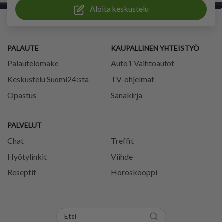
Aloita keskustelu
PALAUTE
KAUPALLINEN YHTEISTYÖ
Palautelomake
Auto1 Vaihtoautot
Keskustelu Suomi24:sta
TV-ohjelmat
Opastus
Sanakirja
PALVELUT
Chat
Treffit
Hyötylinkit
Viihde
Reseptit
Horoskooppi