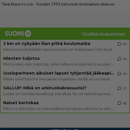
Tänä iltana tv:ssä - Vuoden 1992 katsotuin kotimainen elokuva
Osallistu keskusteluun
2 km on nykyään liian pitkä koulumatka
95
Hesarissa päivitellään lapset joutuu nyt kulkemaan 2 km kouluun jösses. Ruostefillarilla tuo matka menee vaikka miten äk
Miesten tuijotus
41
Mutta mies vain tuijottaa, siinä vaiheessa käännän itse pään pois. Mikä juttu? Yleensä jos joku tuijottaa tai katsoo, hä
Uusioperheen aikuiset lapset tyhjentää jääkaapin käydessään
41
Miten selvittäisitte seuraavan ongelman, meillä on uusioperhe, minulla teini-ikäiset lapset ja puolisolla aikuiset, jotk
GALLUP: Mikä on arkiruokabravuurisi?
17
Lomat on monella lomailtu ja arki alkaa. Se voi tarkoittaa myös sitä, että grillailut on grillattu ja palataan arjen ruo
Naiset kertokaa
43
Miksi se että mies on seksuaalinen ja haluaa seksiä ja te olette hänen mielestänne haluttava on vastenmielistä? Mikä sii