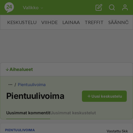
Valikko
KESKUSTELU
VIIHDE
LAINAA
TREFFIT
SÄÄNNÖT
Aihealueet
Pientuulivoima
Pientuulivoima
Uusi keskustelu
Uusimmat kommentit
Uusimmat keskustelut
PIENTUULIVOIMA
Vastattu 5kk