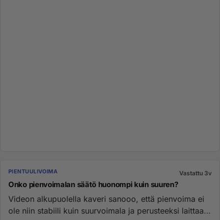
PIENTUULIVOIMA
Vastattu 3v
Onko pienvoimalan säätö huonompi kuin suuren?
Videon alkupuolella kaveri sanooo, että pienvoima ei
ole niin stabiili kuin suurvoimala ja perusteeksi laittaa,