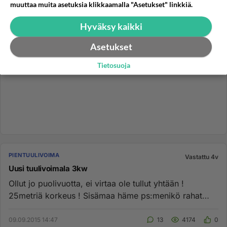
muuttaa muita asetuksia klikkaamalla "Asetukset" linkkiä.
Hyväksy kaikki
Asetukset
Tietosuoja
PIENTUULIVOIMA
Vastattu 4v
Uusi tuulivoimala 3kw
Ollut jo puolivuotta, ei virtaa ole tullut yhtään !
25metriä korkeus ! Sisämaa häme ps:menikö rahat
hukkaan ?...
09.09.2015 14:47
13
4174
0