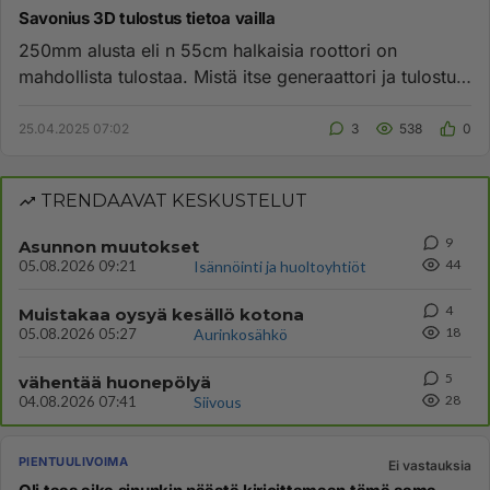
Savonius 3D tulostus tietoa vailla
250mm alusta eli n 55cm halkaisia roottori on
mahdollista tulostaa. Mistä itse generaattori ja tulostus
tieto?...
25.04.2025 07:02
3
538
0
TRENDAAVAT KESKUSTELUT
9
Asunnon muutokset
44
05.08.2026 09:21
Isännöinti ja huoltoyhtiöt
4
Muistakaa oysyä kesällö kotona
18
05.08.2026 05:27
Aurinkosähkö
5
vähentää huonepölyä
28
04.08.2026 07:41
Siivous
PIENTUULIVOIMA
Ei vastauksia