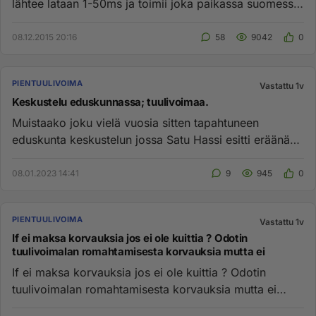
lähtee lataan 1-50ms ja toimii joka paikassa suomessa
! PS :muuta pien...
08.12.2015 20:16
58
9042
0
PIENTUULIVOIMA
Vastattu 1v
Keskustelu eduskunnassa; tuulivoimaa.
Muistaako joku vielä vuosia sitten tapahtuneen
eduskunta keskustelun jossa Satu Hassi esitti eräänä
vihreänä vaihtoehton...
08.01.2023 14:41
9
945
0
PIENTUULIVOIMA
Vastattu 1v
If ei maksa korvauksia jos ei ole kuittia ? Odotin
tuulivoimalan romahtamisesta korvauksia mutta ei
If ei maksa korvauksia jos ei ole kuittia ? Odotin
tuulivoimalan romahtamisesta korvauksia mutta ei
korvauksia kun ei ol...