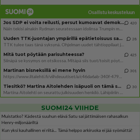
Osallistu keskusteluun
Jos SDP ei voita reilusti, persut kumoavat demokratian Suomesta
420
Näin tekisi ainakin Rydman seuratessaan idolinsa Trumpin mallia https://www.is.fi/politiikka/art-2000012187244.html
Uuden TTK-juontajan ympärillä epätietoisuus sakenee - Nyt MTV hämmentää soppaa
28
TTK tulee taas tänä syksynä. Ohjelman uudet tähtioppilaat julkistetaan torstaina 6. elokuuta klo 14 alkavassa lehdistö
Mitä tuot pöytään parisuhteessa?
425
Siinäpä se kysymys on otsikossa. Mitäpä siis tuot/toisit pöytään parisuhteessa? Oletko mies vai nainen? Koetko sen mitä
Martinan bisneksillä ei mene hyvin
301
https://www.iltalehti.fi/viihdeuutiset/a/c46da6ab-340f-4790-aaa7-0865eed2336 Yrityksen konkurssihakemus on tullut kärä
Tiesitkö? Martina Aitolehden isäpuoli on tämä suosittu laulaja
30
Martina Aitolehti on seurattu julkisuuden henkilö. Lähipiiriin mahtuu muitakin tunnettuja henkilöitä. Tiesitkö, että Ma
SUOMI24 VIIHDE
Muistatko? Kädestä suuhun elävä Satu sai jättimäisen rahasalkun
Henry-miljonääriltä
Kun yksi kauhallinen ei riitä... Tämä helppo arkiruoka ei jää syömättä!